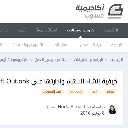
الرئيسية
دروس ومقالات
أسئلة وأجوبة
كتب
دورات
البرمجة
ريادة الأعمال
العمل الحر
التسويق والمبيعات
ال
الرئيسية
البرامج والتطبيقات
الإنتاجية وسير العمل
مايكروسوفت أو
كيفية إنشاء المهام وإدارتها على Microsoft Outlook
مهام
task
outlook
بريد إلكتروني
بواسطة Huda Almashta
(معدل)
8 يونيو 2016