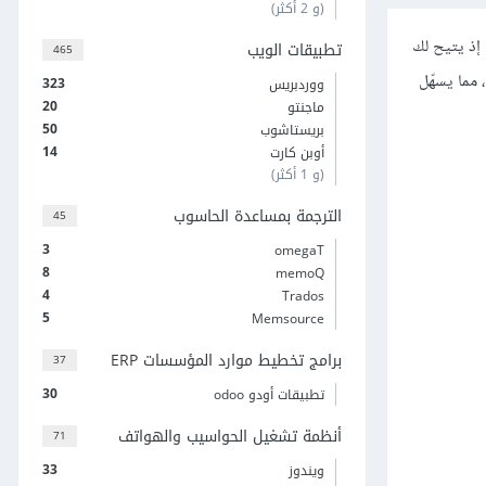
(و 2 أكثر)
يعك بكفاءة. إذ يتيح لك
تطبيقات الويب
465
 مما يسهّل
323
ووردبريس
20
ماجنتو
50
بريستاشوب
14
أوبن كارت
(و 1 أكثر)
الترجمة بمساعدة الحاسوب
45
3
omegaT
8
memoQ
4
Trados
5
Memsource
برامج تخطيط موارد المؤسسات ERP
37
30
تطبيقات أودو odoo
أنظمة تشغيل الحواسيب والهواتف
71
33
ويندوز