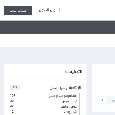
تسجيل الدخول
حساب جديد
التصنيفات
الإنتاجية وسير العمل
277
157
مايكروسوفت أوفيس
ن
0
30
ليبر أوفيس
42
جوجل درايف
12
شيربوينت