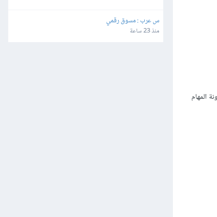
س عرب : مسوق رقمي
منذ 23 ساعة
ة المهام