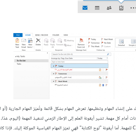
وامر تساعدك على إنشاء المهام وتنظيمها. تعرض المهام بشكل قائمة وتُميّز المهام الجارية (أو ا
نات أمام كل مهمة. تشير أيقونة العلم إلى الإطار الزمني لتنفيذ المهمة (اليوم، غدًا، 
الأسبوع، إلخ). وتشير أيقونة المستطيل الصغير إلى الفئة اللونية Category للمهمة. أما أيقونة "لوح الكتابة" فهي تميّز المهام القياسية الموكلة إليك.