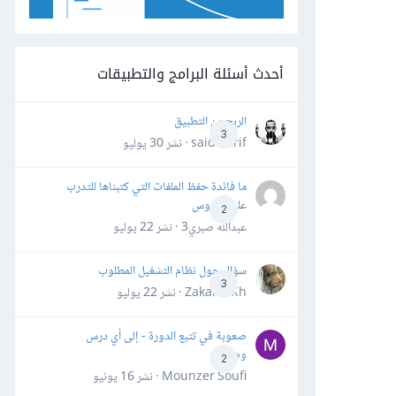
أحدث أسئلة البرامج والتطبيقات
الربح من التطبيق
3
said darif · نشر
30 يوليو
ما فائدة حفظ الملفات التي كتبناها للتدرب
على الدروس
2
عبدالله صبري3 · نشر
22 يوليو
سؤال حول نظام التشغيل المطلوب
3
Zakaria Kh · نشر
22 يوليو
صعوبة في تتبع الدورة - إلى أي درس
وصلت؟
2
Mounzer Soufi · نشر
16 يونيو