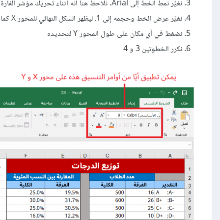
نغيِّر نمط الخط إلى Arial. نلاحظ هنا أنه أثناء تحريك مؤشر الفأرة فوق نمط الخط، يمكننا معاينة التغيير على المخطط البياني قبل تحديده
نغيِّر عرض الخط وحجمه إلى 1. ليظهر الشكل النهائي للمحور X كما في الشكل الآتي
نضغط في أي مكان على طول المحور Y لتحديده
نكرر الخطوتين 3 و 4