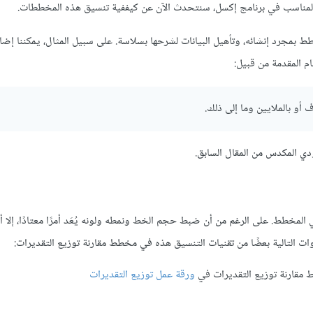
لمناسب في برنامج إكسل، سنتحدث الآن عن كيففية تنسيق هذه المخططات.
بمجرد إنشائه، وتأهيل البيانات لشرحها بسلاسة. على سبيل المثال، يمكننا إض
م المقدمة من قبيل:
 أو بالملايين وما إلى ذلك.
ودي المكدس من
المقال السابق
.
العديد من أوامر التنسيق التي بإمكاننا تطبيقها على محوري X و Y في المخطط. على الرغم من أن ضبط حجم الخط ونمطه ولونه يُعَد أمرًا معتادًا، 
ت التالية بعضًا من تقنيات التنسيق هذه في مخطط مقارنة توزيع التقديرات:
ورقة عمل توزيع التقديرات