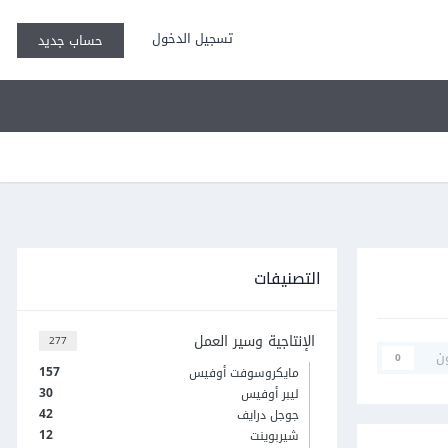
تسجيل الدخول
حساب جديد
التصنيفات
الإنتاجية وسير العمل
277
ن
0
157
مايكروسوفت أوفيس
30
ليبر أوفيس
42
جوجل درايف
12
شيربوينت