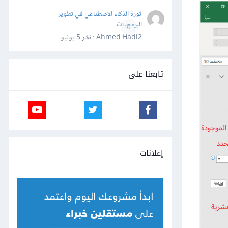
ثورة الذكاء الاصطناعي في تطوير
البرمجيات
0
Ahmed Hadi2 · نشر
5 يونيو
تابعنا على
إعلانات