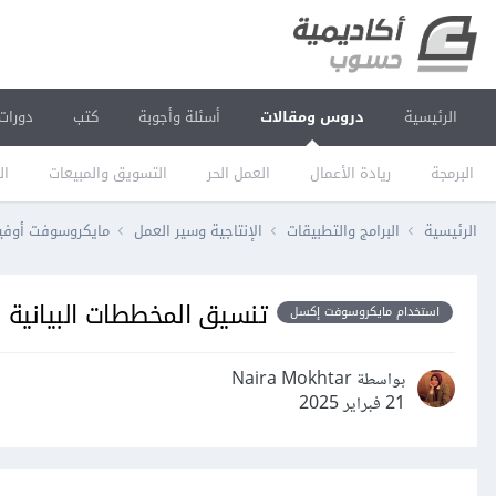
الرئيسية
دروس ومقالات
أسئلة وأجوبة
كتب
دورات
البرمجة
ريادة الأعمال
العمل الحر
التسويق والمبيعات
ال
الرئيسية
البرامج والتطبيقات
الإنتاجية وسير العمل
مايكروسوفت أو
تنسيق المخططات البيانية في ب
استخدام مايكروسوفت إكسل
بواسطة Naira Mokhtar
21 فبراير 2025