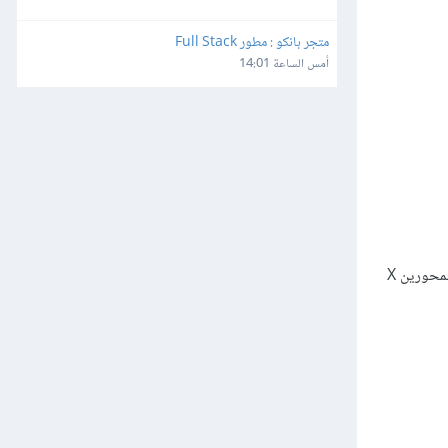
متجر بانكو : مطور Full Stack
أمس الساعة 14:01
العناصر التالية التي سنعمل على تنسيقها في مخطط مقارنة توزيع التقديرات هي وسيلة إيضاح المخطط البياني وعنوانه. على غرار الطريقة التي نسقنا بها المحورين X