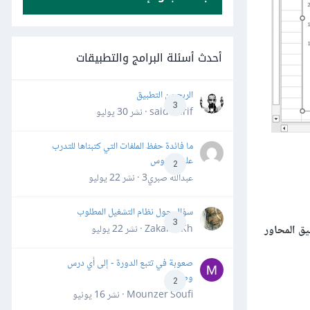
أحدث أسئلة البرامج والتطبيقات
الربح من التطبيق
3
said darif · نشر
30 يوليو
ما فائدة حفظ الملفات التي كتبناها للتدرب
على الدروس
2
عبدالله صبري3 · نشر
22 يوليو
سؤال حول نظام التشغيل المطلوب
3
Zakaria Kh · نشر
22 يوليو
ق المحاور
صعوبة في تتبع الدورة - إلى أي درس
وصلت؟
2
Mounzer Soufi · نشر
16 يونيو