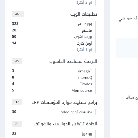
(و 2 أكثر)
تطبيقات الويب
465
افة حواشي
323
ووردبريس
20
ماجنتو
50
بريستاشوب
14
أوبن كارت
(و 1 أكثر)
الترجمة بمساعدة الحاسوب
45
3
omegaT
8
memoQ
4
Trados
5
Memsource
إلا أن هناك
برامج تخطيط موارد المؤسسات ERP
37
30
تطبيقات أودو odoo
أنظمة تشغيل الحواسيب والهواتف
71
33
ويندوز