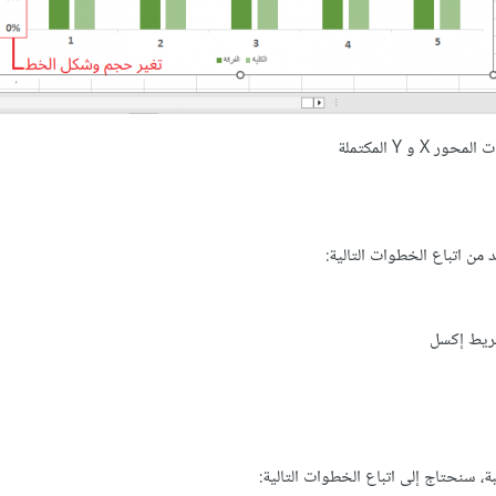
حور X و Y المكتملة
يط إكسل