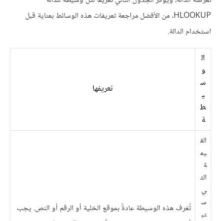
تعرضه الدالة، ويوفر الجدول التالي تعريفًا لكل وسيطة للدالة
HLOOKUP. من الأفضل مراجعة تعريفات هذه الوسائط بعناية قبل
استخدام الدالة.
ال
و
س
تعريفها
ي
ط
ة
الق
يم
ة
الت
ي
س
تُعَرف هذه الوسيطة عادةً بموقع الخلية أو الرقم أو النص. يجب
تب