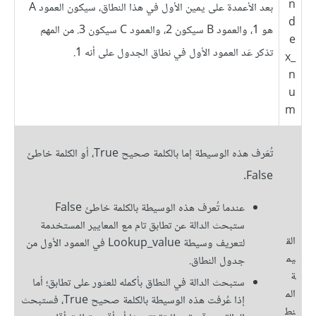
n
بعد الأعمدة على يمين الأول في هذا النطاق، سيكون العمود A
d
هو 1، والعمود B سيكون 2، والعمود C سيكون 3. من المهم
e
تذكر عَد العمود الأول في نطاق الجدول على أنه 1.
x_
n
u
m
تُعَرف هذه الوسيطة إما بالكلمة صحيح True، أو الكلمة خاطئ
False.
عندما تُعرف هذه الوسيطة بالكلمة خاطئ False
ستبحث الدالة عن تطابق تام مع المعايير المستخدمة
الق
لتعريف وسيطة Lookup_value في العمود الأول من
يم
جدول النطاق.
ة
ستبحث الدالة في النطاق بأكمله للعثور على تطابق؛ أما
الم
إذا عُرفت هذه الوسيطة بالكلمة صحيح True، فستبحث
نط