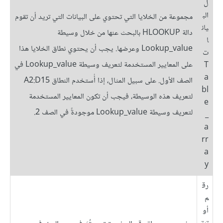
ل
الب
مجموعة من الخلايا التي تحتوي على البيانات التي تريد أن تقوم
يان
دالة HLOOKUP بالبحث عنها من خلال وسيطة
ا
Lookup_value وعرضها. يجب أن يحتوي نطاق الخلايا هذا
ت
على المعايير المستخدمة لتعريف وسيطة Lookup_value في
T
a
الصف الأول. على سبيل المثال، إذا أُستخدم النطاق A2:D15
bl
لتعريف هذه الوسيطة، فيجب أن تكون المعايير المستخدمة
e
لتعريف وسيطة Lookup_value موجودةً في الصف 2.
_
a
rr
a
y
رق
م
أو