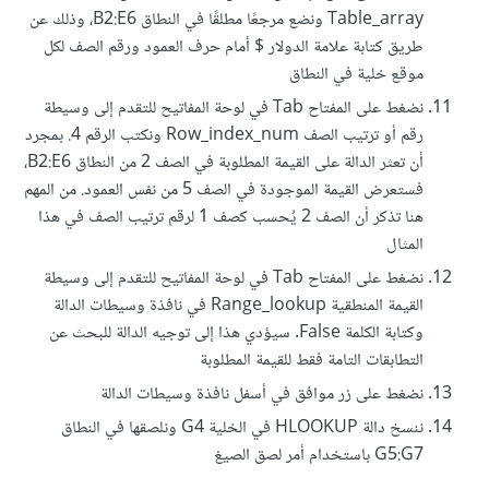
Table_array ونضع مرجعًا مطلقًا في النطاق B2:E6، وذلك عن
طريق كتابة علامة الدولار $ أمام حرف العمود ورقم الصف لكل
موقع خلية في النطاق
نضغط على المفتاح Tab في لوحة المفاتيح للتقدم إلى وسيطة
رقم أو ترتيب الصف Row_index_num ونكتب الرقم 4. بمجرد
أن تعثر الدالة على القيمة المطلوبة في الصف 2 من النطاق B2:E6،
فستعرض القيمة الموجودة في الصف 5 من نفس العمود. من المهم
هنا تذكر أن الصف 2 يُحسب كصف 1 لرقم ترتيب الصف في هذا
المثال
نضغط على المفتاح Tab في لوحة المفاتيح للتقدم إلى وسيطة
القيمة المنطقية Range_lookup في نافذة وسيطات الدالة
وكتابة الكلمة False. سيؤدي هذا إلى توجيه الدالة للبحث عن
التطابقات التامة فقط للقيمة المطلوبة
نضغط على زر موافق في أسفل نافذة وسيطات الدالة
ننسخ دالة HLOOKUP في الخلية G4 ونلصقها في النطاق
G5:G7 باستخدام أمر لصق الصيغ