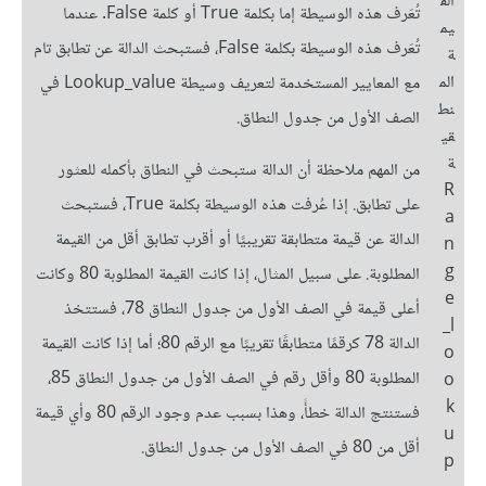
الق
تُعَرف هذه الوسيطة إما بكلمة True أو كلمة False. عندما
يم
تُعَرف هذه الوسيطة بكلمة False، فستبحث الدالة عن تطابق تام
ة
الم
مع المعايير المستخدمة لتعريف وسيطة Lookup_value في
نط
الصف الأول من جدول النطاق.
قي
ة
من المهم ملاحظة أن الدالة ستبحث في النطاق بأكمله للعثور
R
على تطابق. إذا عُرفت هذه الوسيطة بكلمة True، فستبحث
a
الدالة عن قيمة متطابقة تقريبيًا أو أقرب تطابق أقل من القيمة
n
g
المطلوبة. على سبيل المثال، إذا كانت القيمة المطلوبة 80 وكانت
e
أعلى قيمة في الصف الأول من جدول النطاق 78، فستتخذ
_l
الدالة 78 كرقمًا متطابقًا تقريبًا مع الرقم 80؛ أما إذا كانت القيمة
o
المطلوبة 80 وأقل رقم في الصف الأول من جدول النطاق 85،
o
k
فستنتج الدالة خطأً، وهذا بسبب عدم وجود الرقم 80 وأي قيمة
u
أقل من 80 في الصف الأول من جدول النطاق.
p