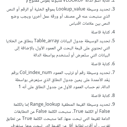
كتابة اسم الدالة VLOOKUP متبوعًا بقوس مفتوح
(
تحديد وسيطة Lookup_value بموقع الخلية أو الرقم أو النص
الذي ستبحث عنه في مصنف أو ورقة عمل أخرى؛ ويجب وضع
النص بين علامات اقتباس
كتابة فاصلة
تحديد الوسيطة جدول البيانات Table_array بنطاق من الخلايا
التي تحتوي على قيمة البحث في العمود الأول، بالإضافة إلى
البيانات التي ستُعرض أو تُستخدم بواسطة الدالة
كتابة فاصلة
تحديد وسيطة رقم أو ترتيب العمود Col_index_num برقم
يَعُد الأعمدة على يمين جدول النطاق الذي سيُعرض بواسطة
الدالة، ثم حساب العمود الأول من جدول النطاق على أنه 1
كتابة فاصلة
تحديد وسيطة القيمة المنطقية Range_lookup إما بالكلمة
False أو الكلمة True. ستبحث الكلمة False عن التطابقات
التامة للقيمة التي تبحث عنها، كما ستبحث الكلمة True عن تطابق
تقريبي، أو أقرب تطابق أقل من القيمة التي تبحث عنها. سيُعَرف