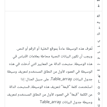
ط
ة
الق
يم
ة
الت
ي
س
تُعَرف هذه الوسيطة عادةً بموقع الخلية أو الرقم أو النص.
تب
ويجب أن تكون البيانات النصية محاطة بعلامات اقتباس في
ح
ث
هذه الوسيطة. ستبحث الدالة عن المعايير التي اُدخلت في هذه
عن
الوسيطة في العمود الأول من النطاق المستخدم لتعريف وسيطة
ها
جدول البيانات Table_array. على سبيل المثال: إذا
L
استُخدمت كلمة "قبعة" لتعريف هذه الوسيطة، فستبحث الدالة
o
o
عن الكلمة "قبعة" في العمود الأول من النطاق المستخدم لتعريف
k
وسيطة جدول البيانات Table_array
u