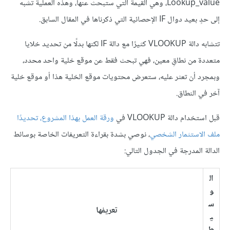
Lookup_value، وهي القيمة التي ستبحث عنها، وهذه العملية تشبه
إلى حدٍ بعيد دوال IF الإحصائية التي ذكرناها في المقال السابق.
تتشابه دالة VLOOKUP كثيرًا مع دالة IF لكنها بدلًا من تحديد خلايا
متعددة من نطاقِ معين، فهي تبحث فقط عن موقع خلية واحد محدد،
وبمجرد أن تعثر عليه، ستعرض محتويات موقع الخلية هذا أو موقع خلية
آخر في النطاق.
قبل استخدام دالة VLOOKUP في
ورقة العمل بهذا المشروع، تحديدًا
ملف الاستثمار الشخصي
، نوصي بشدة بقراءة التعريفات الخاصة بوسائط
الدالة المدرجة في الجدول التالي:
ال
و
س
تعريفها
ي