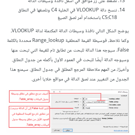
نضغط على زر موافق في أسفل نافذة وسيطات الدالة
ننسخ دالة VLOOKUP في الخلية C4 ونلصقها في النطاق
C5:C18 باستخدام أمر لصق الصيغ
يوضح الشكل التالي نافذة وسيطات الدالة المكتملة لدالة VLOOKUP،
وكما نلاحظ، فوسيطة القيمة المنطقية Range_lookup محددة بالكلمة
False. سيوجه هذا الدالة للبحث عن تطابق تام للقيمة التي تبحث عنها
وسيوجه الدالة أيضًا للبحث في العمود الأول بأكمله من جدول النطاق.
وأخيرًا، من المهم ملاحظة المرجع المطلق في جدول النطاق. سيمنع هذا
الجدول من التغيير عند لصق الدالة في مواقع خلايا أخرى.