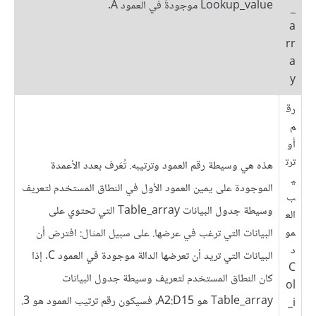
Lookup_value موجودةً في العمود A.
_
a
rr
a
y
رق
م
أو
ترت
هذه هي وسيطة رقم العمود وترتيبه. تُعَرف بعدد الأعمدة
ي
الموجودة على يمين العمود الأول في النطاق المستخدم لتعريف
ب
وسيطة جدول البيانات Table_array التي تحتوي على
الع
مو
البيانات التي ترغب في عرضها. على سبيل المثال: افترض أن
د
البيانات التي تريد أن تعرضها الدالة موجودة في العمود C. إذا
C
كان النطاق المستخدم لتعريف وسيطة جدول البيانات
ol
Table_array هو A2:D15، فسيكون رقم ترتيب العمود هو 3.
_i