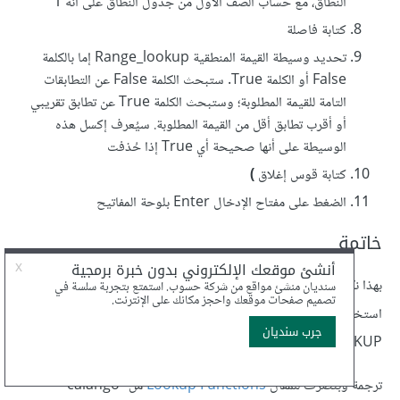
النطاق، مع حساب الصف الأول من جدول النطاق على أنه 1
كتابة فاصلة
تحديد وسيطة القيمة المنطقية Range_lookup إما بالكلمة
False أو الكلمة True. ستبحث الكلمة False عن التطابقات
التامة للقيمة المطلوبة؛ وستبحث الكلمة True عن تطابق تقريبي
أو أقرب تطابق أقل من القيمة المطلوبة. سيُعرف إكسل هذه
الوسيطة على أنها صحيحة أي True إذا حُذفت
كتابة قوس إغلاق
)
الضغط على مفتاح الإدخال Enter بلوحة المفاتيح
خاتمة
بهذا نكون قد تعرفنا على الدوال البحثية بملفات إكسل وكيفية
استخدامها بطريقة صحيحة، انطلاقًا من دالتي VLOOKUP و
HLOOKUP
ترجمة وبتصرف للمقال
Lookup Functions
من "calango