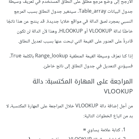
الأرجح إلى وضع مرجع مطلق على النطاق المستخدم في تعريف وسيطة
جدول البيانات Table_array. سيتغير جدول النطاق بسبب المرجع
النسبي بمجرد لصق الدالة في مواقع خلايا جديدة. قد ينتج عن هذا ناتجًا
خاطئًا لدالة VLOOKUP أو HLOOKUP، وهذا لأن الدالة لن تكون
قادرةً على العثور على القيمة التي تبحث عنها بسبب تعديل النطاق.
إذا كنا نعرّف وسيطة القيمة المنطقية Range_lookup بالكلمة True،
فسيؤدي التعديل في جدول النطاق إلى ناتج خاطئ.
المراجعة على المهارة المكتسبة: دالة
VLOOKUP
من أجل إضافة دالة VLOOKUP خلال المراجعة على المهارة المكتسبة، لا
بد من اتباع الخطوات التالية:
كتابة علامة يساوي
=