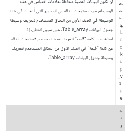
أن تكون البيانات النصية محاطةً بعلامات اقتباس في هذه
ح
ث
الوسيطة، حيث ستبحث الدالة عن المعايير التي أُدخلت في هذه
عن
الوسيطة في الصف الأول من النطاق المستخدم لتعريف وسيطة
ها
جدول البيانات Table_array. على سبيل المثال، إذا
L
استُخدمت كلمة "قبعة" لتعريف هذه الوسيطة، فستبحث الدالة
o
o
عن كلمة "قبعة" في الصف الأول من النطاق المستخدم لتعريف
k
وسيطة جدول البيانات Table_array.
u
p
_v
al
u
e
ج
د
و