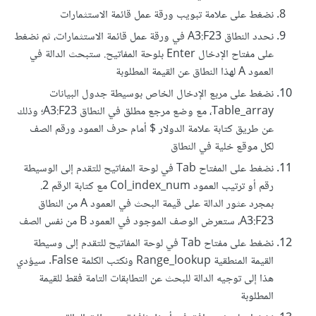
نضغط على علامة تبويب ورقة عمل قائمة الاستثمارات
نحدد النطاق A3:F23 في ورقة عمل قائمة الاستثمارات، ثم نضغط
على مفتاح الإدخال Enter بلوحة المفاتيح. ستبحث الدالة في
العمود A لهذا النطاق عن القيمة المطلوبة
نضغط على مربع الإدخال الخاص بوسيطة جدول البيانات
Table_array، مع وضع مرجع مطلق في النطاق A3:F23؛ وذلك
عن طريق كتابة علامة الدولار $ أمام حرف العمود ورقم الصف
لكل موقع خلية في النطاق
نضغط على المفتاح Tab في لوحة المفاتيح للتقدم إلى الوسيطة
رقم أو ترتيب العمود Col_index_num مع كتابة الرقم 2.
بمجرد عثور الدالة على قيمة البحث في العمود A من النطاق
A3:F23، ستعرض الوصف الموجود في العمود B من نفس الصف
نضغط على مفتاح Tab في لوحة المفاتيح للتقدم إلى وسيطة
القيمة المنطقية Range_lookup ونكتب الكلمة False. سيؤدي
هذا إلى توجيه الدالة للبحث عن التطابقات التامة فقط للقيمة
المطلوبة