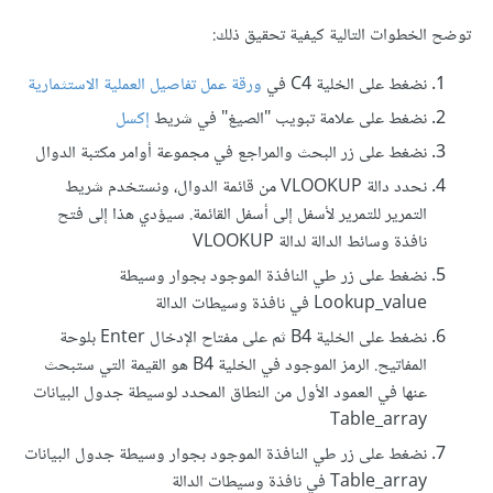
توضح الخطوات التالية كيفية تحقيق ذلك:
نضغط على الخلية C4 في
ورقة عمل تفاصيل العملية الاستثمارية
نضغط على علامة تبويب "الصيغ" في شريط
إكسل
نضغط على زر البحث والمراجع في مجموعة أوامر مكتبة الدوال
نحدد دالة VLOOKUP من قائمة الدوال، ونستخدم شريط
التمرير للتمرير لأسفل إلى أسفل القائمة. سيؤدي هذا إلى فتح
نافذة وسائط الدالة لدالة VLOOKUP
نضغط على زر طي النافذة الموجود بجوار وسيطة
Lookup_value في نافذة وسيطات الدالة
نضغط على الخلية B4 ثم على مفتاح الإدخال Enter بلوحة
المفاتيح. الرمز الموجود في الخلية B4 هو القيمة التي ستبحث
عنها في العمود الأول من النطاق المحدد لوسيطة جدول البيانات
Table_array
نضغط على زر طي النافذة الموجود بجوار وسيطة جدول البيانات
Table_array في نافذة وسيطات الدالة