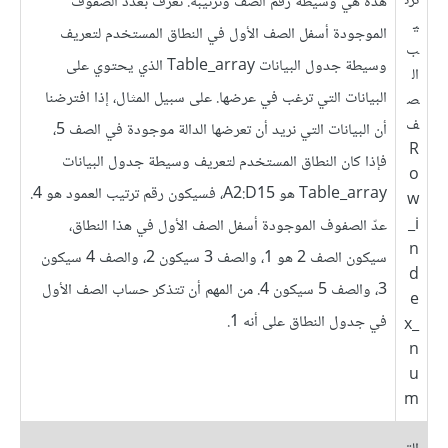
ترت
هذه هي وسيطة رقم الصف وترتيبه. تُعَرف بعدد الصفوف
ي
الموجودة أسفل الصف الأول في النطاق المستخدم لتعريف
ب
وسيطة جدول البيانات Table_array الذي يحتوي على
ال
البيانات التي ترغب في عرضها. على سبيل المثال، إذا افترضنا
ص
ف
أن البيانات التي نريد أن تعرضها الدالة موجودة في الصف 5،
R
فإذا كان النطاق المستخدم لتعريف وسيطة جدول البيانات
o
Table_array هو A2:D15، فسيكون رقم ترتيب العمود هو 4.
w
_i
عدّ الصفوف الموجودة أسفل الصف الأول في هذا النطاق،
n
سيكون الصف 2 هو 1، والصف 3 سيكون 2، والصف 4 سيكون
d
3، والصف 5 سيكون 4. من المهم أن تتذكر حساب الصف الأول
e
في جدول النطاق على أنه 1.
x_
n
u
m