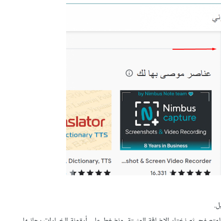
ل.
تصفح، ثم نختار الإضافة المثبتة، ونضغط على أيقونة الخيارات بجانبها.