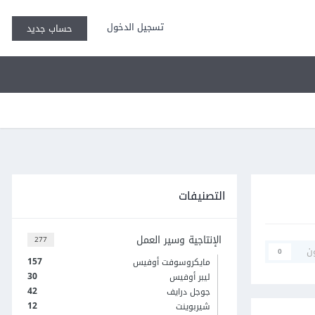
تسجيل الدخول
حساب جديد
التصنيفات
الإنتاجية وسير العمل
277
ن
0
157
مايكروسوفت أوفيس
30
ليبر أوفيس
42
جوجل درايف
12
شيربوينت