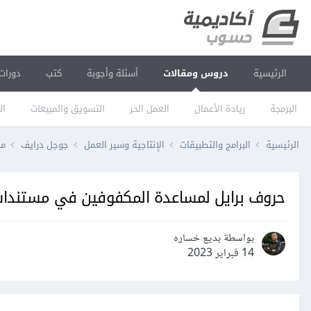
الرئيسية
دروس ومقالات
أسئلة وأجوبة
كتب
دورات
البرمجة
ريادة الأعمال
العمل الحر
التسويق والمبيعات
ال
الرئيسية
البرامج والتطبيقات
الإنتاجية وسير العمل
جوجل درايف
مس
حروف برايل لمساعدة المكفوفين في مستندا
بواسطة بديع خساره
14 فبراير 2023