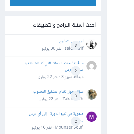
أحدث أسئلة البرامج والتطبيقات
الربح من التطبيق
3
said darif · نشر
30 يوليو
ما فائدة حفظ الملفات التي كتبناها للتدرب
على الدروس
2
عبدالله صبري3 · نشر
22 يوليو
سؤال حول نظام التشغيل المطلوب
3
Zakaria Kh · نشر
22 يوليو
صعوبة في تتبع الدورة - إلى أي درس
وصلت؟
2
Mounzer Soufi · نشر
16 يونيو