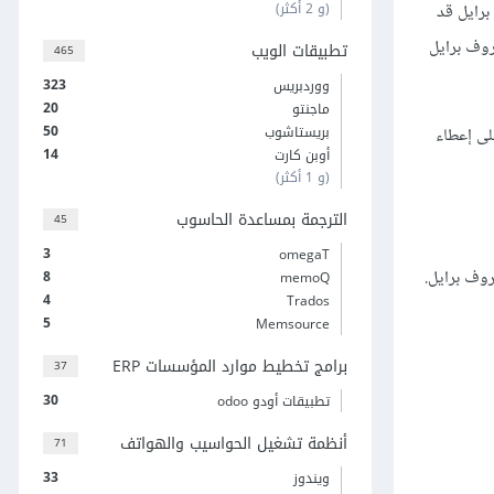
(و 2 أكثر)
برايل قد
روف برايل
تطبيقات الويب
465
323
ووردبريس
20
ماجنتو
50
بريستاشوب
لى إعطاء
14
أوبن كارت
(و 1 أكثر)
الترجمة بمساعدة الحاسوب
45
3
omegaT
روف برايل.
8
memoQ
4
Trados
5
Memsource
برامج تخطيط موارد المؤسسات ERP
37
30
تطبيقات أودو odoo
أنظمة تشغيل الحواسيب والهواتف
71
33
ويندوز