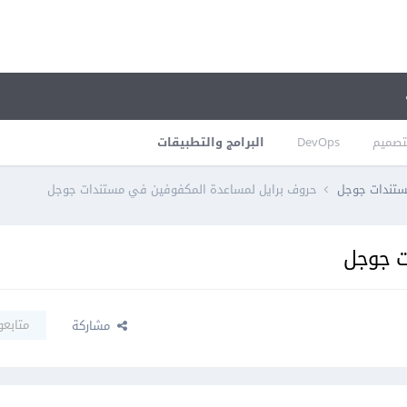
تصميم
DevOps
البرامج والتطبيقات
تندات جوجل
حروف برايل لمساعدة المكفوفين في مستندات جوجل
ت جوجل
متابعو
مشاركة