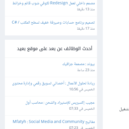
مصمم داخلي لعمل Redesign لكوفي شوب قائم وخرائط 
تنفيذية و3D
منذ 13 دقيقة
تصميم برنامج حسابات وصيرفة خفيف لسطح المكتب C# / 
SQLite
منذ 17 دقيقة
أحدث الوظائف عن بعد على موقع بعيد
بيوند : مصممة جرافيك
منذ 23 ساعة
ريادة لحلول الأعمال : أخصائي تسويق رقمي وإدارة محتوى
الخميس في 10:56
عجيب إكسبريس للإستيراد والشحن : محاسب أول
تشغيل
الخميس في 07:33
مفاتيح Mfatyh : Social Media and Community 
Manager
الخميس في 07:23