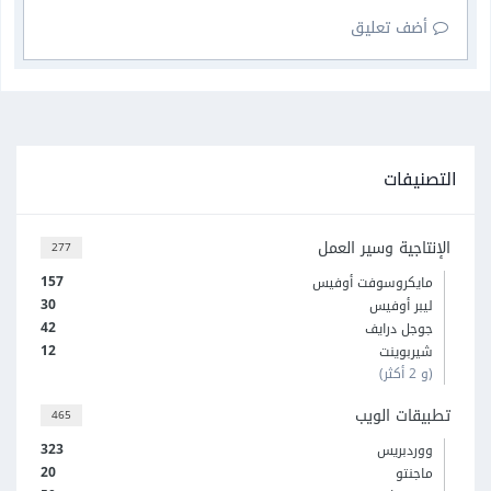
أضف تعليق
التصنيفات
الإنتاجية وسير العمل
277
157
مايكروسوفت أوفيس
30
ليبر أوفيس
42
جوجل درايف
12
شيربوينت
(و 2 أكثر)
تطبيقات الويب
465
323
ووردبريس
20
ماجنتو