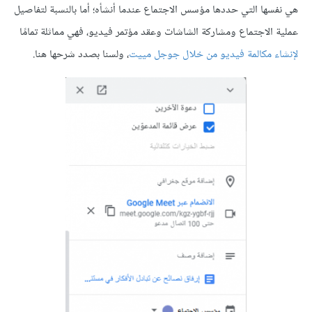
هي نفسها التي حددها مؤسس الاجتماع عندما أنشأه؛ أما بالنسبة لتفاصيل
عملية الاجتماع ومشاركة الشاشات وعقد مؤتمر فيديو، فهي مماثلة تمامًا
لإنشاء مكالمة فيديو من خلال جوجل مييت
، ولسنا بصدد شرحها هنا.