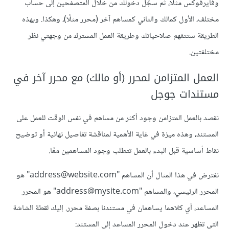
وفايرفوكس مثلًا، ثم سجّل دخولك من خلال المتصفحين إلى حساب
مختلف، الأول كمالك والثاني كمساهم آخر (محرر مثلًا)، وهكذا. وبهذه
الطريقة ستتفهم صلاحياتك وطريقة العمل المشترك من وجهتي نظر
مختلفتين.
العمل المتزامن لمحرر (أو مالك) مع محرر آخر في
مستندات جوجل
نقصد بالعمل المتزامن وجود أكثر من مساهم في نفس الوقت للعمل على
المستند، وهذه ميزة في غاية الأهمية لمناقشة تفاصيل نهائية أو توضيح
نقاط أساسية قبل البدء بالعمل تتطلب وجود المساهمين معًا.
نفترض في هذا المثال أن المساهم "address@website.com" هو
المحرر الرئيسي، والمساهم "address@mysite.com" هو المحرر
المساعد، أي كلاهما يساهمان في مستندنا بصفة محرر. إليك لقطة الشاشة
التي تظهر عند دخول المحرر المساعد إلى المستند: