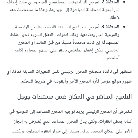
المنطقة 2
: تعرض لك أيقونات المساهمين الموجودين حاليًا إضافة
إلى أيقونة المحادثة المباشرة إلى جوارها، وهذا ما سنتحدث عنه
لاحقًا.
المنطقة 3
: تُعرض عند فتح المستند قائمة بالعناوين الرئيسية
والفرعية التي يتضمنها، وذلك لأغراض التنقل السريع نحو النقاط
المستهدفة إن كانت محددةً مسبقًا من قِبل المالك أو المحرر
الرئيسي. يمكن إخفاء الملخص بالنقر على السهم المجاور لكلمة
"ملخص".
ستظهر في نافذة متصفح المحرر الرئيسي نفس التغيرات السابقة تمامًا، أي
ظهور موقع مؤشر فأرة المحرر الآخر وأيقونته في شريط التحكم.
التلميح المباشر في المكان ضمن مستندات جوجل
لنفترض أن المحرر الرئيسي يريد توجيه المحرر المساعد إلى التوسع في
كتابة بعض الفقرات، ولكي يدل المحرر المساعد الذي يُفترض به إنجاز
الأمر على المكان المحدد بدقة، سينقر إلى جوار الفقرة المطلوبة ويكتب