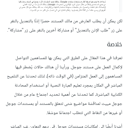
لكن يمكن أن يطلب العارض من مالك المستند حصرًا إذنًا بالتعديل بالنقر
على زر "طلب الإذن بالتعديل" أو مشاركة آخرين بالنقر على زر "مشاركة".
خلاصة
تعرفنا في هذا المقال على الطرق التي يمكن بها للمساهمين التواصل
لإكمال العمل على مستند جوجل. ورأينا أن هنالك حالات يُضطر فيها
المساهمون إلى العمل المتزامن (في الوقت ذاته)، لذلك تحدثنا عن التلميح
المباشر في المكان بمجرد تعليم العبارة النصية أو استخدام المحادثة
الكتابية المباشرة، كما تحدثنا عن أهمية تحديد اجتماع عام من خلال
جوجل مييت لمناقشة مواضيع شتى تتعلق بالمستند أو بمستندات جوجل
أو غيرها من النقاط التي تتطلب اجتماعًا موسّعًا.
أشرنا أيضًا إلى إمكانيات مستندات جوجل في دعم التعاون غير المباشر