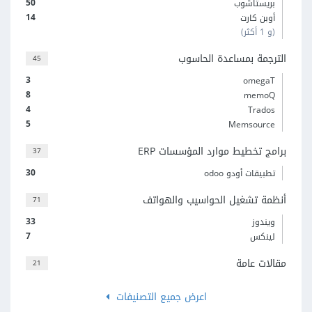
50
بريستاشوب
14
أوبن كارت
(و 1 أكثر)
الترجمة بمساعدة الحاسوب
45
3
omegaT
8
memoQ
4
Trados
5
Memsource
برامج تخطيط موارد المؤسسات ERP
37
30
تطبيقات أودو odoo
أنظمة تشغيل الحواسيب والهواتف
71
33
ويندوز
7
لينكس
مقالات عامة
21
اعرض جميع التصنيفات