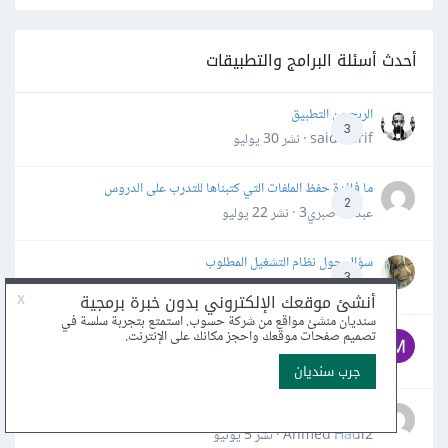
أحدث أسئلة البرامج والتطبيقات
الربح من التطبيق
3
said darif · نشر
30 يوليو
ما فائدة حفظ الملفات التي كتبناها للتدرب على الدروس
2
عبدالله صبري3 · نشر
22 يوليو
سؤال حول نظام التشغيل المطلوب
3
Zakaria Kh · نشر
22 يوليو
صعوبة في تتبع الدورة - إلى أي درس وصلت؟
2
Mounzer Soufi · نشر
16 يونيو
ثورة الذكاء الاصطناعي في تطوير البرمجيات
0
Ahmed Hadi2 · نشر
5 يونيو