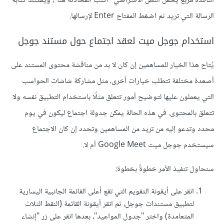
النافذة مربع يحمل النص الافتراضي "اكتب المحادثة هنا"، ويمكنك كتابة
الرسالة التي تريد ثم اضغط المفتاح Enter لإرسالها.
استخدام جوجل ميت لعقد اجتماع حول مستند جوجل
يُتاح هذا الخيار للمساهمين إن كان لا بد من مناقشة محتوى المستند على
أصعدة مختلفة تتطلب خيارات أخرى، مثل مشاركة شاشات الحواسب
التي يعملون عليها لتوضيح أمور تتعلق مثلًا باستخدام التطبيق نفسه ولا
تتعلق بالمحتوى. في هذه الحالة يمكن جدولة اجتماع ليكون في يوم
محدد وتدعو إليه من تريد من المساهمين وتحدد إن كان الاجتماع
سيستخدم جوجل ميت Google Meet أم لا.
سنحاول تنفيذ الأمر خطوةً بخطوة:
انقر على أيقونة التقويم التي تقع أعلى القائمة الجانبية اليسارية
لتطبيق مستندات جوجل، ثم انقر أيقونة القائمة (النقط الثلاث
المتعامدة) واختر "جدول المواعيد"، بعدها انقر على زر "إنشاء