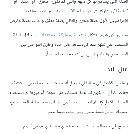
الصفة التي يساهم بها كل منهم والتي قد تكون "محررًِّا" أو "معلقًا" أو
"عارضًا". وشاركنا في نهاية المطاف المستند مع ثلاثة مساهمين
افتراضيين الأول بصفة محرر، والثاني بصفة معلّق، والثالث بصفة عارض.
سنتابع الآن شرح الأفكار المتعلقة
بمشاركة المستندات
من خلال نافذة
المستند التي تظهر عند كل مساهم على حدة وطرق التواصل بين
المساهمين وتنظيم العمل. إن كنت مستعدًا سنبدأ.
قبل البدء
ربما من الأفضل في مثالنا أن تنتحل أنت شخصية المساهمين الثلاث كما
فعلت أنا، أي أن تكون لك عدة حسابات على غوغل أو غيرها ثم تستخدم
الحساب الأول لإنشاء المستند وستكون المالك، بعدها شارك المستند مع
حسابك الثاني بصفة محرر ومع الثالث بصفة معلّق.
يُنصح في هذه الحالة بتثبيت متصفحين مختلفين جوجل كروم