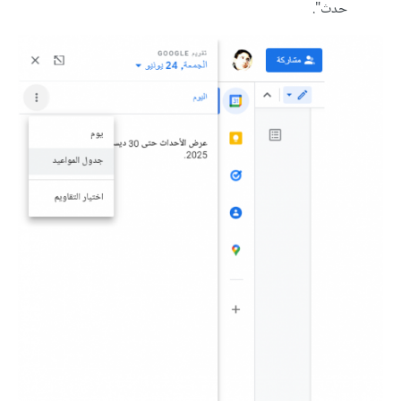
حدث".