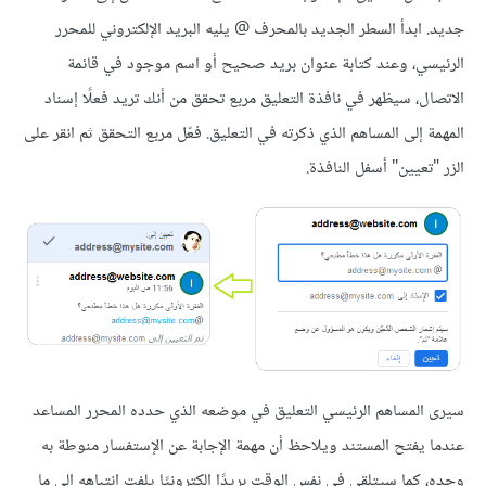
جديد. ابدأ السطر الجديد بالمحرف @ يليه البريد الإلكتروني للمحرر
الرئيسي، وعند كتابة عنوان بريد صحيح أو اسم موجود في قائمة
الاتصال، سيظهر في نافذة التعليق مربع تحقق من أنك تريد فعلًا إسناد
المهمة إلى المساهم الذي ذكرته في التعليق. فعّل مربع التحقق ثم انقر على
الزر "تعيين" أسفل النافذة.
سيرى المساهم الرئيسي التعليق في موضعه الذي حدده المحرر المساعد
عندما يفتح المستند ويلاحظ أن مهمة الإجابة عن الإستفسار منوطة به
وحده، كما سيتلقى في نفس الوقت بريدًا إلكترونيًا يلفت انتباهه إلى ما