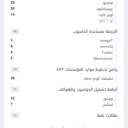
20
ماجنتو
50
بريستاشوب
14
أوبن كارت
(و 1 أكثر)
الترجمة بمساعدة الحاسوب
45
3
omegaT
8
memoQ
4
Trados
5
Memsource
برامج تخطيط موارد المؤسسات ERP
37
30
تطبيقات أودو odoo
أنظمة تشغيل الحواسيب والهواتف
71
33
ويندوز
7
لينكس
مقالات عامة
21