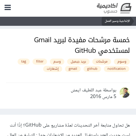
الإنتاجية وسير العمل
خمسة مرشحات مفيدة لبريد Gmail
لمستخدمي GitHub
وسوم
مرشحات
بريد جيميل
وسم
filter
tag
notification
github
gmail
إشعارات
بواسطة عبد اللطيف ايمش
5 مارس 2016
هل تحاول متابعة آخر التحديثات لعدِّة مشاريع على GitHub؟ إذًا أنت
لست حديث العهد باستقبال العديد من الإشعارات حول: التبليغ عن العلل،