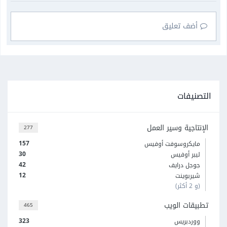
أضف تعليق
التصنيفات
الإنتاجية وسير العمل
277
157
مايكروسوفت أوفيس
30
ليبر أوفيس
42
جوجل درايف
12
شيربوينت
(و 2 أكثر)
تطبيقات الويب
465
323
ووردبريس