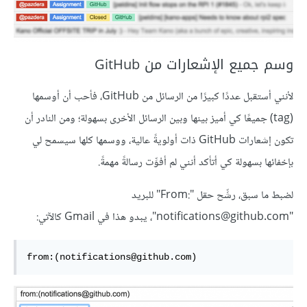
وسم جميع الإشعارات من GitHub
لأنني أستقبل عددًا كبيرًا من الرسائل من GitHub، فأحب أن أوسمها
(tag) جميعًا كي أميز بينها وبين الرسائل الأخرى بسهولة؛ ومن النادر أن
تكون إشعارات GitHub ذات أولويةً عالية، ووسمها كلها سيسمح لي
بإخفائها بسهولة كي أتأكد أنني لم أفوِّت رسالةً مهمةً.
لضبط ما سبق، رشِّح حقل "From:‎" للبريد
"notifications@github.com"، يبدو هذا في Gmail كالآتي:
from:(notifications@github.com)