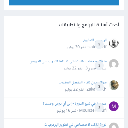
أحدث أسئلة البرامج والتطبيقات
الربح من التطبيق
3
said darif · نشر
30 يوليو
ما فائدة حفظ الملفات التي كتبناها للتدرب على الدروس
2
عبدالله صبري3 · نشر
22 يوليو
سؤال حول نظام التشغيل المطلوب
3
Zakaria Kh · نشر
22 يوليو
صعوبة في تتبع الدورة - إلى أي درس وصلت؟
2
Mounzer Soufi · نشر
16 يونيو
ثورة الذكاء الاصطناعي في تطوير البرمجيات