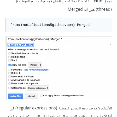
يُرسِل GitHub إشعارًا يمكِّنك من إنشاء مُرشِّح لتوسيم الموضوع
(thread) على أنه Merged.
from:(notifications@github.com) Merged
للأسف، لا يوجد دعم للتعابير النمطية (regular expressions) في
Gmail، ولهذا سيُطابِق المرشح السابق التعليقات التي يذكر فيها صاحبها