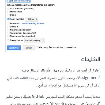
التكليفات
أحاول أن أهتم بما أنا مكلفٌ به، ولهذا أعلِّم تلك الرسائل بوسم
"Assignment"، وعندما أكون مشغولًا، أنظر إلى هذه القائمة فقط لكي
أتأكد أنَّ كل شيءٍ أنا مسؤولٌ عن إنجازه قد أُنجِز.
عندما يُسنِد أحدهم مشكلةٍ إليك، فسيُرسِل GitHub تنبيهًا، ويمكن تعليم
(أو توسيم) كامل الموضوع (thread) كتكليفٍ إليك عبر مطابقة هذه