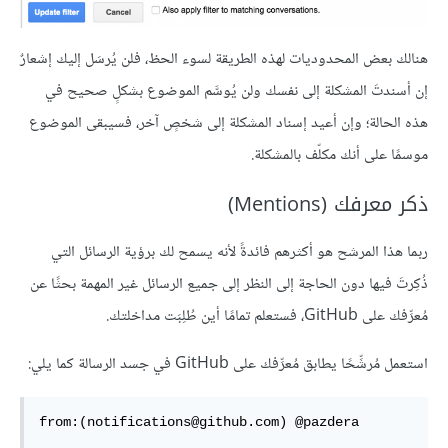
هنالك بعض المحدوديات لهذه الطريقة لسوء الحظ، فلن يُرسَل إليك إشعارٌ
إن أسندتَ المشكلة إلى نفسك ولن يُوسَّم الموضوع بشكلٍ صحيح في
هذه الحالة؛ وإن أعيد إسناد المشكلة إلى شخصٍ آخر، فسيبقى الموضوع
موسمًا على أنك مكلّف بالمشكلة.
ذكر معرفك (Mentions)
ربما هذا المرشح هو أكثرهم فائدةً لأنه يسمح لك برؤية الرسائل التي
ذُكِرتَ فيها دون الحاجة إلى النظر إلى جميع الرسائل غير المهمة بحثًا عن
مُعرِّفك على GitHub، فستعلم تمامًا أين طُلِبَت مداخلتك.
استعمل مُرشِّحًا يطابق مُعرِّفك على GitHub في جسد الرسالة كما يلي:
from:(notifications@github.com) @pazdera