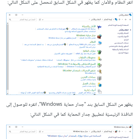
انقر النظام والأمان كما يظهر في الشكل السابق لتحصل على الشكل التالي:
يظهر من الشكل السابق بند "جدار حماية Windows"، انقره للوصول إلى
النافذة الرئيسيّة لتطبيق جدار الحماية كما في الشكل التالي: