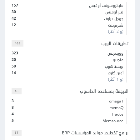
157
مايكروسوفت أوفيس
30
ليبر أوفيس
42
جوجل درايف
12
شيربوينت
(و 2 أكثر)
تطبيقات الويب
465
323
ووردبريس
20
ماجنتو
50
بريستاشوب
14
أوبن كارت
(و 1 أكثر)
الترجمة بمساعدة الحاسوب
45
3
omegaT
8
memoQ
4
Trados
5
Memsource
برامج تخطيط موارد المؤسسات ERP
37