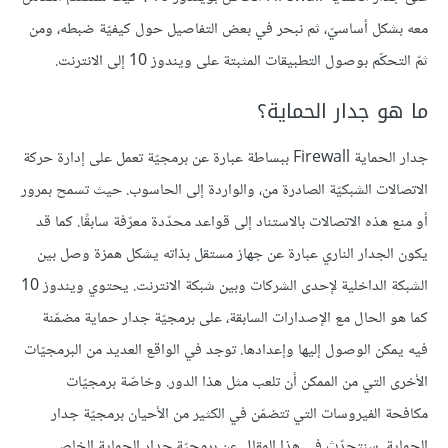
معه بشكل أساسيّ، ثم نبحر في بعض التفاصيل حول كيفيّة ضبطه، ومن
ثمّ التحكّم بوصول التطبيقات المثبتة على ويندوز 10 إلى الانترنت.
ما هو جدار الحماية؟
جدار الحماية Firewall ببساطة عبارة عن برمجيّة تعمل على إدارة حركة
الاتصالات الشبكيّة الصادرة من، والواردة إلى الحاسوب. حيث تسمح بمرور
أو منع هذه الاتصالات بالاستناد إلى قواعد محدّدة معرّفة سابقًا. كما قد
يكون الجدار الناري عبارة عن جهاز مستقل بذاته يشكل همزة وصل بين
الشبكة الداخلية لإحدى الشركات وبين شبكة الانترنت. يحتوي ويندوز 10
كما هو الحال مع الإصدارات السابقة، على برمجيّة جدار حماية مضمّنة
فيه يمكن الوصول إليها وإعدادها. توجد في الواقع العديد من البرمجيّات
الأخرى التي من الممكن أن تلعب مثل هذا الدور. وخاصّة برمجيّات
مكافحة الفيروسات التي تتضمّن في الكثير من الأحيان برمجيّة جدار
الحماية. سنتحدّث في هذا المقال عن برمجيّة جدار الحماية الخاص