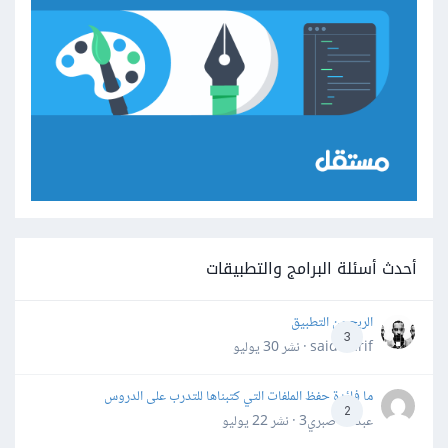
أحدث أسئلة البرامج والتطبيقات
الربح من التطبيق
3
said darif · نشر
30 يوليو
ما فائدة حفظ الملفات التي كتبناها للتدرب على الدروس
2
عبدالله صبري3 · نشر
22 يوليو