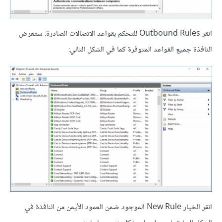
انقر Outbound Rules للتحكم بقواعد الاتصالات الصادرة. ستعرض
النافذة جميع القواعد المتوفرة كما في الشكل التالي:
انقر الخيار New Rule الموجود ضمن العمود الأيمن من النافذة في