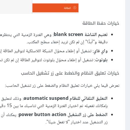
خيارات حفظ الطاقة
تعتيم الشاشة blank screen
: وهي الفترة الزمنية التي ينتظر
دقيقة و"أبدًًا" إن لم تكن تريد إخفاء سطح المكتب.
واي فاي
: تشغيل أو إطفاء محوّل الشبكة اللاسلكية لتوفير الطاقة إ
بلوتوث
: تشغيل أو إطفاء محوّل بلوتوث لتوفير الطاقة إن لم تكن ت
خيارات تعليق النظام والضغط على زر تشغيل الحاسب
نعرض فيما يلي خيارات تعليق النظام والضغط على زر تشغيل الحاسب:
التعليق التلقائي للنظام automatic suspend
: وذلك لتعليق 
بإمكانك تفعيله ثم اختيار الفترة الزمنية التي تناسبك ما بين 15 دقيقة وساعتين.
الضغط على زر التشغيل power button action
: يمكنك أن 
زر التشغيل عند اختيار "لا تفعل شيئًا".