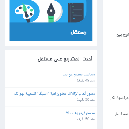
اوح بين
أحدث المشاريع على مستقل
محاسب لمطعم عن بعد
منذ 49 دقيقة
مطور ألعاب Unity لتطوير لعبة "السيگ" الشعبية للهواتف 
راضيًا، لكن
الذكية
منذ 50 دقيقة
مصمم فيديوهات AI
الضغط على
منذ 50 دقيقة