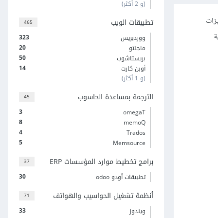
(و 2 أكثر)
زات
تطبيقات الويب
465
 من تجربة
323
ووردبريس
20
ماجنتو
50
بريستاشوب
14
أوبن كارت
(و 1 أكثر)
الترجمة بمساعدة الحاسوب
45
3
omegaT
8
memoQ
4
Trados
5
Memsource
برامج تخطيط موارد المؤسسات ERP
37
30
تطبيقات أودو odoo
أنظمة تشغيل الحواسيب والهواتف
71
33
ويندوز