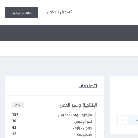
تسجيل الدخول
حساب جديد
التصنيفات
الإنتاجية وسير العمل
277
157
مايكروسوفت أوفيس
ن
0
30
ليبر أوفيس
42
جوجل درايف
12
شيربوينت