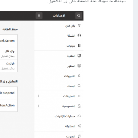
سيفعله حاسوبك عند الضغط على زر التشغيل.