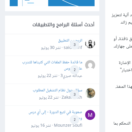
لية لتعزيز
ضخيم زائد
أحدث أسئلة البرامج والتطبيقات
 نافذة، أو
الربح من التطبيق
شغل الصوتي مثبّت على جهازك،
3
said darif · نشر
30 يوليو
الإشارة
ما فائدة حفظ الملفات التي كتبناها للتدرب
على الدروس
ختبار"
2
عبدالله صبري3 · نشر
22 يوليو
ا المنفذ.
سؤال حول نظام التشغيل المطلوب
3
Zakaria Kh · نشر
22 يوليو
صعوبة في تتبع الدورة - إلى أي درس
وصلت؟
2
التحكم بما
Mounzer Soufi · نشر
16 يونيو