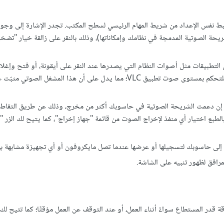
فس اﻹعداد من شريط المهام الرئيسي لسطح المكتب. تجدر اﻹشارة إلى وجود آ
ات أعلى من 100% (يتعلق اﻷمر بالشريحة الصوتية المدمجة في نظامك وإمكاناتها)، وذلك بالنقر على زالقة خيار "ت
لتطبيقات مثل أصوات النظام التي يصدرها عند النقر على أيقونة، أو فتح وإغلاق
التنبيهات الصوتية أو لبعض المشغلات الصوتية (لاحظ وجود زالقة للتحكم بمستوى صوت تطبيق VLC؛ مما يدل على أن هذا الم
لصوت إن دعمت الشريحة الصوتية في حاسوبك أكثر من مخرج، وذلك عن طريق التقاط 
طبع اختيار أي منفذ لإخراج الصوت من قائمة "جهاز إخراج"، كما يتيح لك الزر "ا
ة إلى حاسوبك لتسجيلها أو عرضها عندما تصل مايكروفون أو أي تجهيزة مشابهة بهذ
مرافق لظهور تنبيه على الشاشة.
ر المستطاع سواءً أثناء العمل، أو عند التوقف عن العمل مؤقتًا؛ كما تتيح لك 