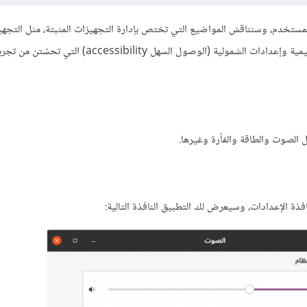
لمستخدم، وسنناقش المواضيع التي تختص بإدارة التجهيزات المثبتة، مثل التجهي
الصوتية وشاشات العرض؛ كما نعرّج على مواضيع الإعدادات اللغوية والإقليمية وإعدادات الشمولية (الوصول السهل accessibility) التي تحسّتن
الصوت والطاقة والفأرة وغيرها.
فذة اﻹعدادات، وسيعرض لك التطبيق النافذة التالية: