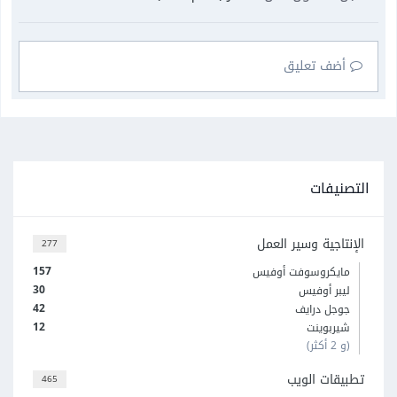
أضف تعليق
التصنيفات
الإنتاجية وسير العمل
277
157
مايكروسوفت أوفيس
30
ليبر أوفيس
42
جوجل درايف
12
شيربوينت
(و 2 أكثر)
تطبيقات الويب
465