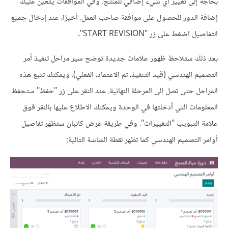
بحاجة إلى تغيير أي شيء إضافي للمنتج. وفي الموافقات يتعين عليك
إضافة الدور للحصول على موافقة صاحب العمل. أخيرًا، عند إدخال جميع
التفاصيل اضغط على زر "START REVISION".
بعد ذلك ستلاحظ ظهور علامات جديدة توضح سير مراحل تنفيذ أمر
التصميم الهندسي (قيد التنفيذ، تم الاعتماد، الفعلي). ويمكنك تتبع هذه
المراحل حتى تصل إلى المرحلة النهائية. عند النقر على زر "حفظ" ستحفظ
المعلومات التي أدخلتها في الوحدة ويمكنك الاطلاع عليها بالنقر فوق
علامة التبويب "التغييرات". وفي طريقة عرض كانبان ستظهر تفاصيل
أوامر التصميم الهندسي كما تظهر لقطة الشاشة التالية: