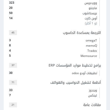
323
ووردبريس
20
ماجنتو
50
بريستاشوب
14
أوبن كارت
(و 1 أكثر)
الترجمة بمساعدة الحاسوب
45
3
omegaT
8
memoQ
4
Trados
5
Memsource
برامج تخطيط موارد المؤسسات ERP
37
30
تطبيقات أودو odoo
أنظمة تشغيل الحواسيب والهواتف
71
33
ويندوز
7
لينكس
مقالات عامة
21