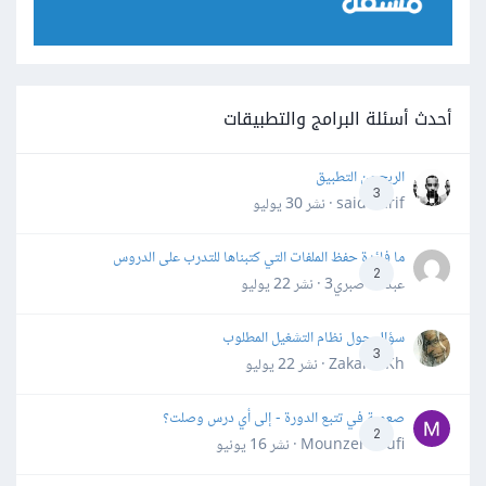
أحدث أسئلة البرامج والتطبيقات
الربح من التطبيق
3
said darif · نشر
30 يوليو
ما فائدة حفظ الملفات التي كتبناها للتدرب على الدروس
2
عبدالله صبري3 · نشر
22 يوليو
سؤال حول نظام التشغيل المطلوب
3
Zakaria Kh · نشر
22 يوليو
صعوبة في تتبع الدورة - إلى أي درس وصلت؟
2
Mounzer Soufi · نشر
16 يونيو