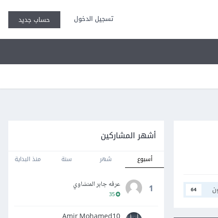
تسجيل الدخول
حساب جديد
أشهر المشاركين
أسبوع
شهر
سنة
منذ البداية
عرفه جابر المنشاوي
1
ن
64
35
Amir Mohamed10