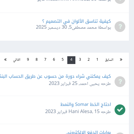
كيفية تناسق الألوان في التصميم ؟
بواسطة محمد مصطفى5،
30 ديسمبر 2025
السابق
1
2
3
4
5
6
7
8
9
التالي
كيف يمكنني شراء دورة من حسوب عن طريق الحساب البن
طرحه
يحيى احمد
،
25 فبراير 2023
احتاج الخط Somar والنمط
طرحه
15 فبراير 2023
،
Hani Alesa
بوابات الدفع الإلكتروني