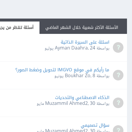
الأسئلة الأكثر شعبية خلال الشهر الماضي
أسئلة تنتظر من يجي
اسئلة على السيرة الذاتية
بواسطة Ayman Daahra،
24 يوليو
ما رأيكم في موقع IMGVO لتحويل وضغط الصور؟
بواسطة Boukhar Zo،
8 يونيو
الذكاء الاصطناعي والتحديات
بواسطة Muzammil Ahmed2،
30 مايو
سؤال تصميمي
بواسطة Muzammil Ahmed2،
30 مايو