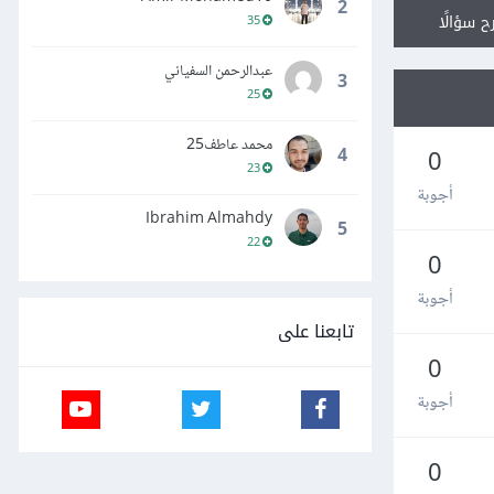
2
ح سؤالًا
35
عبدالرحمن السفياني
3
25
محمد عاطف25
4
0
23
أجوبة
Ibrahim Almahdy
5
22
0
أجوبة
تابعنا على
0
أجوبة
0