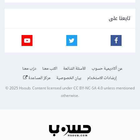
تابعنا على
عن أكاديمية حسوب
الأسئلة الشائعة
اكتب معنا
درّب معنا
إرشادات الاستخدام
بيان الخصوصية
مركز المساعدة
© 2025
Hsoub
.
Content licensed under
CC BY-NC-SA 4.0
unless mentioned
otherwise.