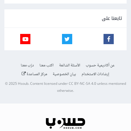
تابعنا على
عن أكاديمية حسوب
الأسئلة الشائعة
اكتب معنا
درّب معنا
إرشادات الاستخدام
بيان الخصوصية
مركز المساعدة
© 2025
Hsoub
.
Content licensed under
CC BY-NC-SA 4.0
unless mentioned
otherwise.