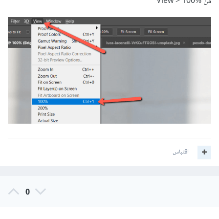
من View > 100%
اقتباس
0