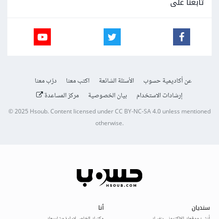
تابعنا على
عن أكاديمية حسوب
الأسئلة الشائعة
اكتب معنا
درّب معنا
إرشادات الاستخدام
بيان الخصوصية
مركز المساعدة
© 2025
Hsoub
.
Content licensed under
CC BY-NC-SA 4.0
unless mentioned
otherwise.