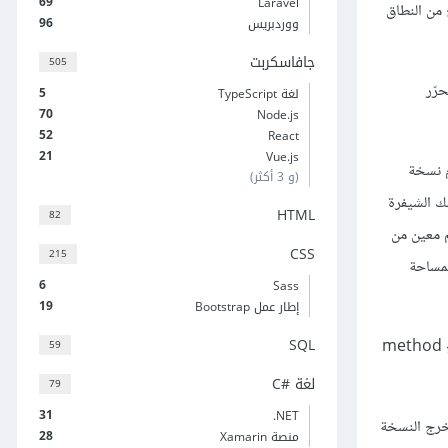
69
Laravel
من النطاق
96
ووردبريس
جافاسكربت
505
رّر
5
لغة TypeScript
70
Node.js
52
React
21
Vue.js
م نسخة
(و 3 أكثر)
ا نسي المبرمجون استدعاء تلك الشيفرة
HTML
82
م معين من
CSS
215
لمساحة
6
Sass
19
إطار عمل Bootstrap
SQL
أن تطبّق تابع method
59
لغة C#‎
79
31
‎.NET
رج النسخة
28
منصة Xamarin