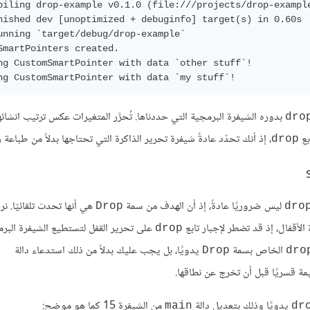
piling drop-example v0.1.0 (file:///projects/drop-example
nished dev [unoptimized + debuginfo] target(s) in 0.60s

unning `target/debug/drop-example`

SmartPointers created.

ng CustomSmartPointer with data `other stuff`!

بدوره الشيفرة البرمجية التي حددناها. تُحرَّر المتغيرات عكس ترتيب انشائها ل
dro
بع
، إذ أنك تحدّد عادةً شيفرة تحرير الذاكرة التي تحتاجها بدلاً من طباعة ر
drop
ليس ضروريًا عادةً، إذ أن الهدف من سمة
هي أنها تحدث تلقائيًا. نري
Drop
dro
لأقفال، إذ قد تضطر لإجبار تابع
على تحرير القفل لتستطيع الشيفرة البر
drop
الخاص بسمة
يدويًا، بل يجب عليك بدلاً من ذلك استدعاء دالة
Drop
dro
يمة قسريًا قبل أن تخرج عن نطاقها.
يدويًا وذلك بتعديل دالة
من الشيفرة 15 كما هو موضح:
main
dr