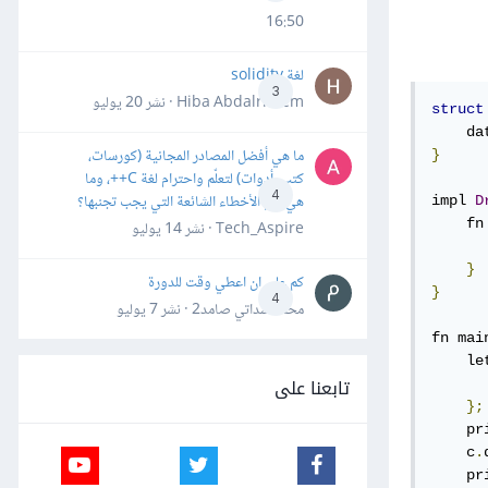
16:50
لغة solidity
3
Hiba Abdalrheem · نشر
20 يوليو
struct
    da
ما هي أفضل المصادر المجانية (كورسات،
}
كتب، أدوات) لتعلّم واحترام لغة C++، وما
4
هي أهم الأخطاء الشائعة التي يجب تجنبها؟
impl 
D
    fn
Tech_Aspire · نشر
14 يوليو
      
}
كم علي ان اعطي وقت للدورة
}
4
محمد سداتي صامد2 · نشر
7 يوليو
fn mai
    le
تابعنا على
      
};
    pr
    c
.
    pr