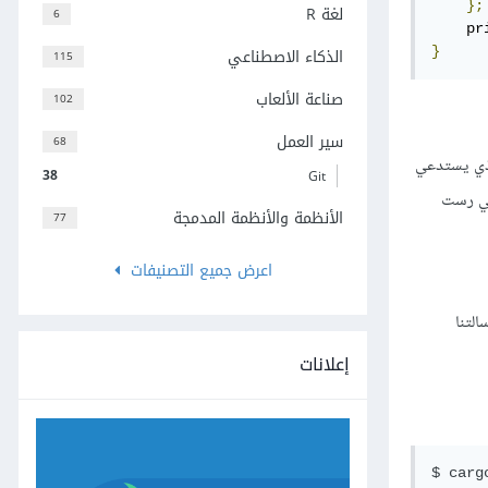
};
لغة R
6
    pr
}
الذكاء الاصطناعي
115
صناعة الألعاب
102
سير العمل
68
ي يستدعي
38
Git
عي رست
الأنظمة والأنظمة المدمجة
77
اعرض جميع التصنيفات
لتنا
إعلانات
$ cargo