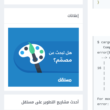
}
إعلانات
$ cargo
   Com
error[
  --> 
   |

16 |  
   |  
   |   
   |  
   |  
For mo
أحدث مشاريع التطوير على مستقل