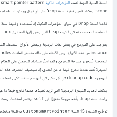
السمة الثانية المهمة لنمط
المؤشرات الذكية
smart pointer pattern هي السمة
scope. يمكنك تأمين تنفيذ لسمة
على أي نوع، ويمكن استخدام هذه 
Drop
قدّمنا السمة
في سياق المؤشرات الذكية، إذ تُستخدم وظيفة سمة
Drop
المساحة المخصصة له في الكومة heap التي يشير إليها الصندوق box.
يتوجب على المبرمج في بعض لغات البرمجة ولبعض الأنواع استدعاء الشيف
البرمجية (لتحرير مساحة التخزين والموارد)، سيزداد التحميل على النظا
الشيفرة تُنفذ عندما تخرج قيمة ما من النطاق، إذ سيضيف المصرف هذه الش
البرمجية cleanup code في كل مكان في البرنامج عندما تكون نسخة من نوع معين قد انتهت، أي لن يكون هناك أي هدر في الموارد.
يمكنك تحديد الشيفرة البرمجية التي تريد تنفيذها عندما تخرج قيمة ما 
واحد اسمه
يأخذ مرجعًا متغيّرًا إلى
لينتظر استدعاء رست ل
self
drop
توضّح الشيفرة 15 البنية
بوظيفة مخصّص
CustomSmartPointer