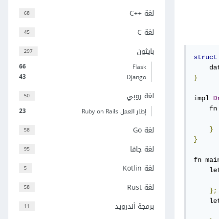
لغة C++‎
68
لغة C
45
بايثون
297
struct
66
Flask
    da
43
Django
}
لغة روبي
50
impl 
D
    fn
23
إطار العمل Ruby on Rails
      
لغة Go
}
58
}
لغة جافا
95
fn mai
لغة Kotlin
5
    le
      
لغة Rust
58
};
    le
برمجة أندرويد
11
      