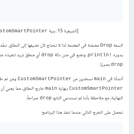
[الشيفرة 15: بنية
stomSmartPointer
السمة
مضمّنة في المقدمة لذا لا نحتاج لأن نضيفها إلى النطاق. ننفّ
Drop
بدوره
، ونضع في متن دالة
أي منطق نريد تنفيذه عن
drop
println!‎
بصريًا.
drop
أنشأنا في
نسختين من
ومن ثم طب
CustomSmartPointer
main
بنهاية
خارج النطاق، مما يعني أن
main
CustomSmartPointer
النهائية، مع ملاحظة بأننا لم نستدعي التابع
صراحةً.
drop
نحصل على الخرج التالي عندما ننفذ هذا البرنامج: