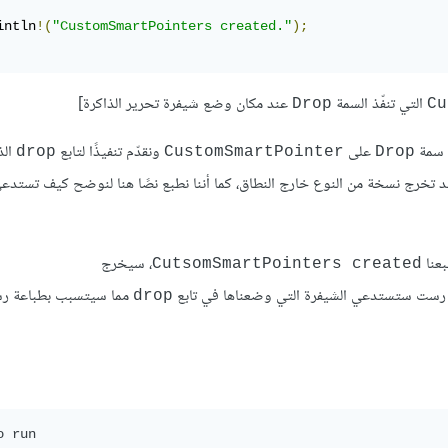
intln
!(
"CustomSmartPointers created."
);
التي تنفّذ السمة
عند مكان وضع شيفرة تحرير الذاكرة]
Drop
Cu
ذ سمة
على
ونقدّم تنفيذًا لتابع
الذ
drop
CustomSmartPointer
Drop
د تخرج نسخة من النوع خارج النطاق، كما أننا نطبع نصًا هنا لنوضح كيف تستد
عنا
، سيخرج
CutsomSmartPointers created
 رست ستستدعي الشيفرة التي وضعناها في تابع
مما سيتسبب بطباعة رسا
drop
 run
