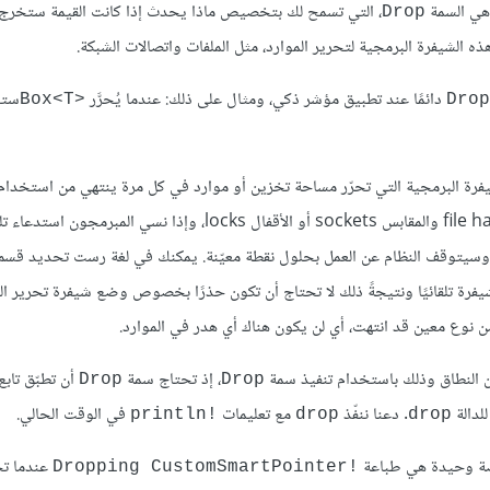
، التي تسمح لك بتخصيص ماذا يحدث إذا كانت القيمة ستخرج 
Drop
الشيفرة البرمجية لتحرير الموارد، مثل الملفات واتصالات الشبكة.
دائمًا عند تطبيق مؤشر ذكي، ومثال على ذلك: عندما يُحرَّر
ستح
Box<T>‎
Drop
رة البرمجية التي تحرّر مساحة تخزين أو موارد في كل مرة ينتهي من استخدا
instance من هذه الأنواع، ومن الأمثلة على ذلك مقابض الملفات file handles والمقابس sockets أو الأقفال locks، وإذ
م وسيتوقف النظام عن العمل بحلول نقطة معيّنة. يمكنك في لغة رست تحديد قس
يفرة تلقائيًا ونتيجةً ذلك لا تحتاج أن تكون حذرًا بخصوص وضع شيفرة تحرير ا
عن النطاق وذلك باستخدام تنفيذ سمة
، إذ تحتاج سمة
Drop
Drop
لدالة
. دعنا ننفّذ
مع تعليمات
في الوقت الحالي.
println!‎
drop
drop
ة وحيدة هي طباعة
عندما تخ
Dropping CustomSmartPointer!‎