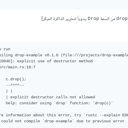
من السمة
يدوياً لتحرير الذاكرة المبكر]
Drop
drop
 run

piling drop-example v0.1.0 (file:///projects/drop-example
E0040]: explicit use of destructor method

src/main.rs:16:7

   c.drop();

   --^^^^--

  | |

   | explicit destructor calls not allowed

   help: consider using `drop` function: `drop(c)`

re information about this error, try `rustc --explain E00