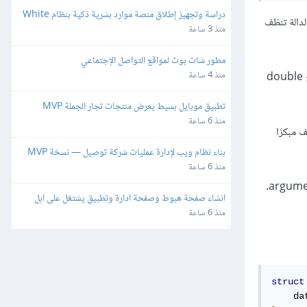
دراسة وتجهيز إطلاق منصة موارد بشرية ذكية بنظام White 
طلح برمجي عام لدالة تنظف
Label وإعادة البيع
منذ 3 ساعة
مطور شات بوت لمواقع التواصل الإجتماعي
منذ 4 ساعة
مما سيسبب خطأ التحرير المزدوج double
تطبيق موبايل بسيط يعرض منتجات تجار الجملة MVP
منذ 6 ساعة
 مبكرًا
بناء نظام ويب لإدارة عمليات شركة توصيل — نسخة MVP
منذ 6 ساعة
، إذ نستدعيها بتمرير القيمة التي نريد تحريرها قسريًا مثل وسيط argument.
انشاء صفحة هبوط وصفحة ادارة وتطبيق يشتغل على ابل 
واندرويد
منذ 6 ساعة
struct
    da