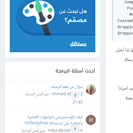
   Com
    Fi
     R
Custom
Droppi
ذا تُحرَّر
سالة.
أحدث أسئلة البرمجة
سؤال عن تعلم البرمجه
د أحياناً
Ahmed Alhafiz2 · نشر
أمس الساعة
5
مجية
21:45
كيف ارفع مشروعي بالواجهات الأمامية
والخلفية على استضافة InfinityFree؟
4
Hiba Abdalrheem · نشر
أمس الساعة