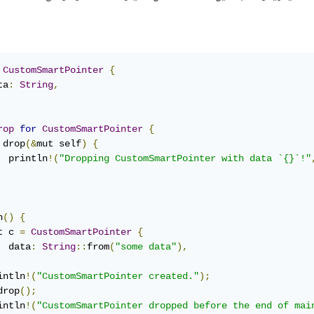
CustomSmartPointer
{
ta
:
String
,
rop
for
CustomSmartPointer
{
 drop
(&
mut self
)
{
  println
!(
"Dropping CustomSmartPointer with data `{}`!"
n
()
{
t c 
=
CustomSmartPointer
{
  data
:
String
::
from
(
"some data"
),
intln
!(
"CustomSmartPointer created."
);
drop
();
intln
!(
"CustomSmartPointer dropped before the end of mai