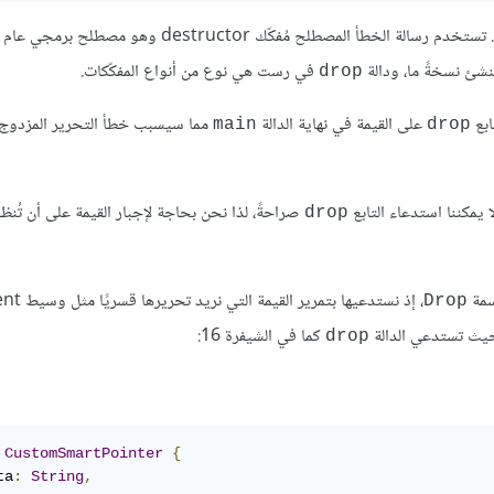
صراحةً. تستخدم رسالة الخطأ المصطلح مُفكّك destructor وهو مص
في رست هي نوع من أنواع المفكّكات.
drop
ابع
على القيمة في نهاية الدالة
main
drop
 يمكننا استدعاء التابع
صراحةً، لذا نحن بحاجة لإجبار القيمة على أن تُنظف
drop
مة
Drop
كما في الشيفرة 16:
drop
CustomSmartPointer
{
ta
:
String
,