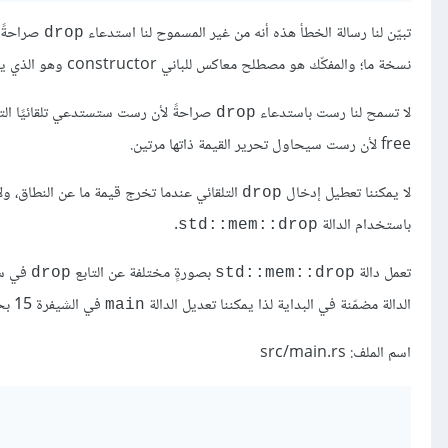
تبيّن لنا رسالة الخطأ هذه أنه من غير المسموح لنا استدعاء
drop
نسخة ما؛ والمفكّك هو مصطلح معاكس للباني constructor وهو الذي ينشئ نسخةً ما، ودالة
لا تسمح لنا رست باستدعاء
صراحةً لأن رست ستستدعي تلقائيًا الت
drop
free لأن رست سيحاول تحرير القيمة ذاتها مرتين.
لا يمكننا تعطيل إدخال
التلقائي عندما تخرج قيمة ما عن النطاق، ولا
drop
باستخدام الدالة
.
std::mem::drop
تعمل دالة
بصورةٍ مختلفة عن التابع
في س
drop
std::mem::drop
الدالة مضمّنة في البداية لذا يمكننا تعديل الدالة
في الشيفرة 15 بحيث تستدعي الدالة
main
اسم الملف: src/main.rs