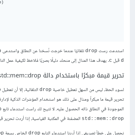
)

استدعت رست
تلقائيًا عندما خرجت نُسخنا عن النطاق واستدعى
p
drop
قبل
. يهدف هذا المثال إلى منحك دليلًا بصريًا مُلاحَظ لكيفية عمل التا
c
d
تحرير قيمة مبكرًا باستخدام دالة std::mem::drop
لسوء الحظ، ليس من السهل تعطيل خاصية
التلقائية، إلا أن تعطيل
p
drop
تحرير قيمة ما مبكراً ومثال على ذلك هو استخدام المؤشرات الذكية لإدارة ا
الموجودة في النطاق ذاته الحصول عليه. لا تتيح لك راست استدعاء تابع
p
المضمّنة في المكتبة القياسية، إذا أردت تحرير ق
std::mem::drop
نحصل على خطأ تصريفي إذا أردنا استدعاء التابع
الخاص بسمة
op
drop