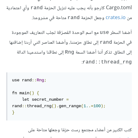
Cargo.toml كارجو بأنه يجب عليه تنزيل الحزمة
وأي اعتمادية
rand
من
crates.io
وجعل الحزمة
متاحة في مشروعنا.
rand
أضفنا السطر
مع اسم الوحدة المُصرّفة لجلب التعاريف الموجودة
use
في الحزمة
إلى نطاق حزمتنا، وأضفنا العناصر التي أردنا إضافتها
rand
إلى النطاق. تذكر أننا أضفنا السمة
إلى نطاقنا واستدعينا الدالة
Rng
:
rand::thread_rng
use rand
::
Rng
;
fn main
()
{
    let secret_number 
=
rand
::
thread_rng
().
gen_range
(
1.
.=
100
);
}
كتب الكثير من أعضاء مجتمع رست حزمًا وجعلها متاحة على