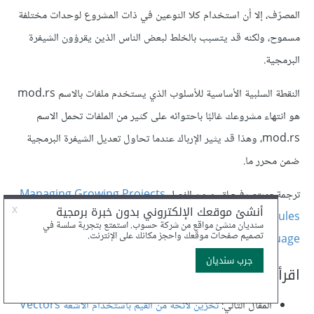
المصرّف، إلا أن استخدام كلا النوعين في ذات المشروع لوحدات مختلفة
مسموح، ولكنه قد يتسبب بالخلط لبعض الناس الذين يقرؤون الشيفرة
البرمجية.
النقطة السلبية الأساسية للأسلوب الذي يستخدم ملفات بالاسم mod.rs
هو انتهاء مشروعك غالبًا باحتوائه على كثير من الملفات تحمل الاسم
mod.rs، وهذا قد يثير الإرباك عندما تحاول تعديل الشيفرة البرمجية
ضمن محرر ما.
ترجمة -وبتصرف- لقسم من الفصل
Managing Growing Projects
with Packages, Crates, and Modules
من كتاب
The Rust
.
Programming Language
اقرأ أيضًا
المقال التالي:
تخزين لائحة من القيم باستخدام الأشعة Vectors