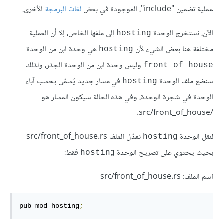
عملية تضمين "include"، الموجودة في بعض
لغات البرمجة
الأخرى.
الآن، نستخرج الوحدة
إلى ملفها الخاص، إلا أن العملية
hosting
مختلفة هنا بعض الشيء لأن
هي وحدة ابن من الوحدة
hosting
وليس وحدة ابن من الوحدة الجذر، ولذلك
front_of_house
سنضع ملف الوحدة
في مسار جديد يُسمّى بحسب آباء
hosting
الوحدة في شجرة الوحدة، وفي هذه الحالة سيكون المسار هو
src/front_of_house/‎.
لنقل الوحدة
نعدّل الملف src/front_of_house.rs
hosting
بحيث يحتوي على تصريح الوحدة
فقط:
hosting
اسم الملف: src/front_of_house.rs
pub mod hosting
;