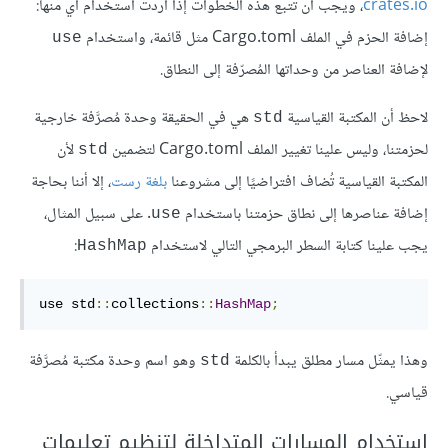
crates.io
، ويجب أن تتبع هذه الخطوات إذا أردت استخدام أي منها:
إضافة الحزم في الملف Cargo.toml مثل قائمة، واستخدام
use
لإضافة العناصر من وحداتها المُصرّفة إلى النطاق.
لاحظ أن المكتبة القياسية
هي في الحقيقة وحدة مُصرَّفة خارجية
std
لحزمتنا، وليس علينا تغيير الملف Cargo.toml لتضمين
لأن
std
المكتبة القياسية تُضاف افتراضيًا إلى مشروعنا
بلغة رست
، إلا أننا بحاجة
إضافة عناصرها إلى نطاق حزمتنا باستخدام
. على سبيل المثال،
use
يجب علينا كتابة السطر البرمجي التالي لاستخدام
:
HashMap
use std
::
collections
::
HashMap
;
وهذا يمثّل مسار مطلق يبدأ بالكلمة
وهو اسم وحدة مكتبة مُصرَّفة
std
قياسي.
استخدام المسارات المتداخلة لتنظيم تعليمات