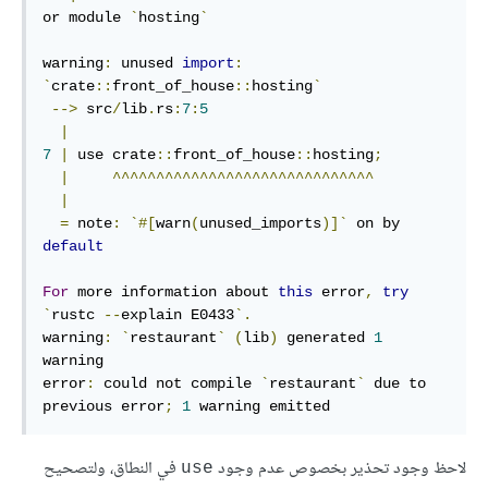
or module 
`
hosting
`
warning
:
 unused 
import
:
`
crate
::
front_of_house
::
hosting
`
-->
 src
/
lib
.
rs
:
7
:
5
|
7
|
 use crate
::
front_of_house
::
hosting
;
|
^^^^^^^^^^^^^^^^^^^^^^^^^^^^^^
|
=
 note
:
`#[
warn
(
unused_imports
)]`
 on by 
default
For
 more information about 
this
 error
,
try
`
rustc 
--
explain E0433
`.
warning
:
`
restaurant
`
(
lib
)
 generated 
1
warning

error
:
 could not compile 
`
restaurant
`
 due to 
previous error
;
1
 warning emitted
لاحظ وجود تحذير بخصوص عدم وجود
في النطاق، ولتصحيح
use