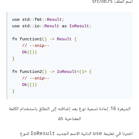
اسم الملف: src/lib.rs
use std
::
fmt
::
Result
;
use std
::
io
::
Result
 as 
IoResult
;
fn function1
()
->
Result
{
// --snip--
Ok
(())
}
fn function2
()
->
IoResult
<()>
{
// --snip--
Ok
(())
}
الشيفرة 16: إعادة تسمية نوع بعد إضافته إلى النطاق باستخدام الكلمة
المفتاحية as
اخترنا في تعليمة
الثانية الاسم الجديد
للنوع
IoResult
use