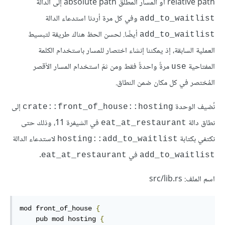
relative path أو المسار المطلق absolute path إلى الدالة
وفي كل مرة أردنا استدعاء الدالة
add_to_waitlist
أيضًا. لحسن الحظ هناك طريقة لتبسيط
add_to_waitlist
العملية السابقة، إذ يمكننا إنشاء اختصار للمسار باستخدام الكلمة
المفتاحية
مرةً واحدةً فقط ومن ثمّ استخدام المسار الأقصر
use
المُختصر في كل مكان ضمن النطاق.
نُضيف الوحدة
إلى
crate::front_of_house::hosting
نطاق دالة
في الشيفرة 11، وذلك حتى
eat_at_restaurant
نكتفي بكتابة
لاستدعاء الدالة
hosting::add_to_waitlist
في
.
eat_at_restaurant
add_to_waitlist
اسم الملف: src/lib.rs
mod front_of_house 
{
    pub mod hosting 
{