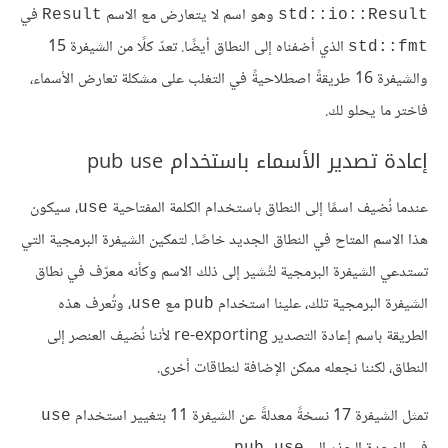
وهو اسم لا يتعارض مع الاسم
في
Result
std::io::Result
الذي أضفناه إلى النطاق أيضًا. تعدّ كلًا من الشيفرة 15
std::fmt
والشيفرة 16 طريقةً اصطلاحيةً في التغلب على مشكلة تعارض الأسماء،
فاختر ما يحلو لك.
إعادة تصدير الأسماء باستخدام pub use
عندما نُضيف اسمًا إلى النطاق باستخدام الكلمة المفتاحية
، سيكون
use
هذا الاسم المتاح في النطاق الجديد خاصًا. لتمكين الشيفرة البرمجية التي
تستدعي الشيفرة البرمجية لتُشير إلى ذلك الاسم وكأنه معرّف في نطاق
الشيفرة البرمجية تلك، علينا استخدام
مع
، وتُعرف هذه
use
pub
الطريقة باسم إعادة التصدير re-exporting لأننا نُضيف العنصر إلى
النطاق، لكننا نجعله ممكن الإضافة لنطاقات أخرى.
تمثل الشيفرة 17 نسخةً معدلةً عن الشيفرة 11 بتغيير استخدام
use