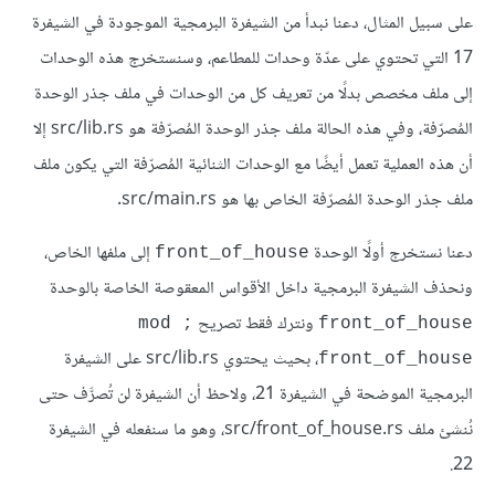
على سبيل المثال، دعنا نبدأ من الشيفرة البرمجية الموجودة في الشيفرة
17 التي تحتوي على عدّة وحدات للمطاعم، وسنستخرج هذه الوحدات
إلى ملف مخصص بدلًا من تعريف كل من الوحدات في ملف جذر الوحدة
المُصرّفة، وفي هذه الحالة ملف جذر الوحدة المُصرّفة هو src/lib.rs إلا
أن هذه العملية تعمل أيضًا مع الوحدات الثنائية المُصرّفة التي يكون ملف
ملف جذر الوحدة المُصرّفة الخاص بها هو src/main.rs.
دعنا نستخرج أولًا الوحدة
إلى ملفها الخاص،
front_of_house
ونحذف الشيفرة البرمجية داخل الأقواس المعقوصة الخاصة بالوحدة
ونترك فقط تصريح
;mod 
front_of_house
، بحيث يحتوي src/lib.rs على الشيفرة
front_of_house
البرمجية الموضحة في الشيفرة 21، ولاحظ أن الشيفرة لن تُصرَّف حتى
نُنشئ ملف src/front_of_house.rs، وهو ما سنفعله في الشيفرة
22.