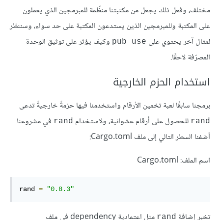
مختلف، وفعل ذلك يجعل من مكتبتنا منظّمة للمبرمجين الذي يعملون
على المكتبة وللمبرمجين الذين يستدعون المكتبة على حد سواء، وسننظر
لمثال آخر يحتوي على
وكيف يؤثر على توثيق الوحدة
pub use
المصرّفة لاحقًا.
استخدام الحزم الخارجية
برمجنا سابقًا لعبة تخمين الأرقام واستخدمنا فيها حزمةً خارجيةً تدعى
للحصول على أرقام عشوائية، ولاستخدام
في مشروعنا
rand
rand
أضفنا السطر التالي إلى ملف Cargo.toml:
اسم الملف: Cargo.toml
rand 
=
"0.8.3"
تخبر إضافة
مثل اعتمادية dependency في ملف
rand