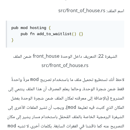
اسم الملف: src/front_of_house.rs
pub mod hosting 
{
    pub fn add_to_waitlist
()
{}
}
الشيفرة 22: التعريف داخل الوحدة front_house ضمن الملف
src/front_of_house.rs
لاحظ أنك تستطيع تحميل ملف ما باستخدام تصريح
مرةً واحدةً
mod
فقط ضمن شجرة الوحدة، وحالما يعلم المصرف أن هذا الملف ينتمي إلى
المشروع (بالإضافة إلى معرفته لمكان الملف ضمن شجرة الوحدة بفضل
المكان الذي كتبت فيه تعليمة
)، ويجب أن تشير الملفات الأخرى إلى
mod
الشيفرة البرمجية الخاصة بالملف المُحمّل باستخدام مسار يشير إلى مكان
التصريح عنه كما ناقشنا في الفقرات السابقة. بكلمات أخرى، لا تشبه
mod