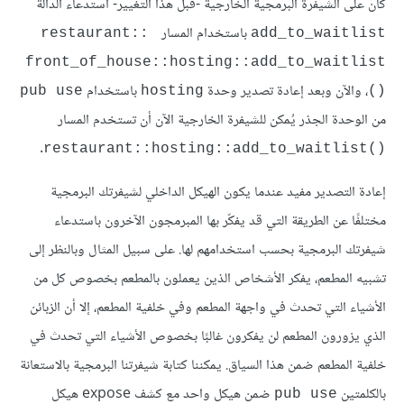
كان على الشيفرة البرمجية الخارجية -قبل هذا التغيير- استدعاء الدالة
باستخدام المسار
restaurant:: 
add_to_waitlist
front_of_house::hosting::add_to_waitlist
، والآن وبعد إعادة تصدير وحدة
باستخدام
pub use
hosting
()‎
من الوحدة الجذر يُمكن للشيفرة الخارجية الآن أن تستخدم المسار
.
restaurant::hosting::add_to_waitlist()‎
إعادة التصدير مفيد عندما يكون الهيكل الداخلي لشيفرتك البرمجية
مختلفًا عن الطريقة التي قد يفكّر بها المبرمجون الآخرون باستدعاء
شيفرتك البرمجية بحسب استخدامهم لها. على سبيل المثال وبالنظر إلى
تشبيه المطعم، يفكر الأشخاص الذين يعملون بالمطعم بخصوص كل من
الأشياء التي تحدث في واجهة المطعم وفي خلفية المطعم، إلا أن الزبائن
الذي يزورون المطعم لن يفكرون غالبًا بخصوص الأشياء التي تحدث في
خلفية المطعم ضمن هذا السياق. يمكننا كتابة شيفرتنا البرمجية بالاستعانة
بالكلمتين
ضمن هيكل واحد مع كشف expose هيكل
pub use