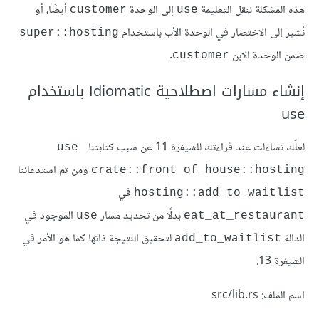
هذه المشكلة ننقل التعليمة
إلى الوحدة
أيضًا، أو
customer
use
نُشير إلى الاختصار في الوحدة الأب باستخدام
super::hosting
ضمن الوحدة الابن
.
customer
إنشاء مسارات اصطلاحية Idiomatic باستخدام
use
لعلّك تساءلت عند قراءتك للشيفرة 11 عن سبب كتابتنا
use 
ومن ثم استدعائنا
crate::front_of_house::hosting
في
hosting::add_to_waitlist
بدلًا من تحديد مسار
الموجود في
use
eat_at_restaurant
الدالة
لتحقيق النتيجة ذاتها كما هو الأمر في
add_to_waitlist
الشيفرة 13.
اسم الملف: src/lib.rs