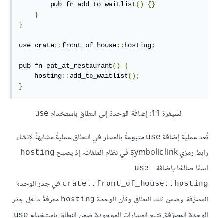
        pub fn add_to_waitlist
()
{}
}
}
use crate
::
front_of_house
::
hosting
;
pub fn eat_at_restaurant
()
{
    hosting
::
add_to_waitlist
();
}
الشيفرة 11: إضافة الوحدة إلى النطاق باستخدام use
تُعد عملية إضافة
متبوعةً بالمسار في النطاق عمليةً مشابهةً لإنشاء
use
رابط رمزي symbolic link في نظام الملفات، إذ يصبح
hosting
اسمًا صالحًا بإضافة
use 
في جذر الوحدة
crate::front_of_house::hosting
المصرّفة وضمن ذلك النطاق وكأن الوحدة
معرفةٌ داخل جذر
hosting
الوحدة المصرّفة. تتبع المسارات الموجودة ضمن النطاق باستخدام
use