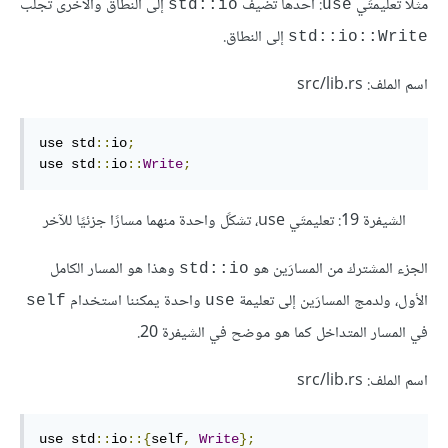
مثلًا تعليمتَي
: أحدها تُضيف
إلى النطاق والأخرى تجلب
std::io
use
إلى النطاق.
std::io::Write
اسم الملف: src/lib.rs
use std
::
io
;
use std
::
io
::
Write
;
الشيفرة 19: تعليمتَي use، تشكًل واحدة منهما مسارًا جزئيًا للآخر
الجزء المشترك من المسارَين هو
وهذا هو المسار الكامل
std::io
الأول، ولدمج المسارَين إلى تعليمة
واحدة يمكننا استخدام
self
use
في المسار المتداخل كما هو موضح في الشيفرة 20.
اسم الملف: src/lib.rs
use std
::
io
::{
self
,
Write
};