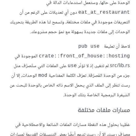
الوحدة على حالها، وستعمل استدعاءات الدالة في
دون أي تعديلات على الرغم من أن
eat_at_restaurant
التعريفات موجودة في ملفات مختلفة، وتسمح لنا هذه الطريقة بتحريك
الوحدات إلى ملفات جديدة بسهولة مع نموّ حجم مشروعك.
لاحظ أن تعليمة
pub use 
الموجودة في
crate::front_of_house::hosting
src/lib.rs لم تتغير، إذ لا تؤثّر
على الملفات التي ستُصرَّف مثل
use
جزء من الوحدة المُصرّفة. تعرّف الكلمة المفتاحية
الوحدات، إلا أن
mod
رست تنظر إلى الملف الذي يحمل الاسم ذاته الخاص بالوحدة للبحث عن
الشيفرة البرمجية الخاصة بتلك الوحدة.
مسارات ملفات مختلفة
غطّينا بحلول هذه النقطة مسارات الملفات الشائعة والاصطلاحية في
مصرّف رست، إلا أن رست تدعم أيضًا بعض التنسيقات القديمة لمسارات