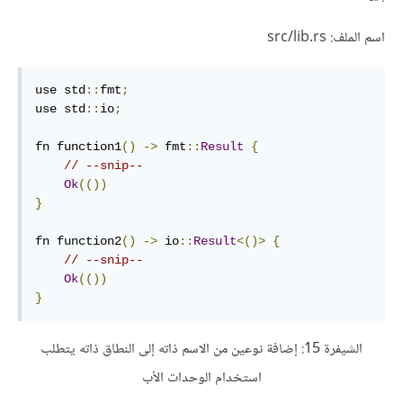
اسم الملف: src/lib.rs
use std
::
fmt
;
use std
::
io
;
fn function1
()
->
 fmt
::
Result
{
// --snip--
Ok
(())
}
fn function2
()
->
 io
::
Result
<()>
{
// --snip--
Ok
(())
}
الشيفرة 15: إضافة نوعين من الاسم ذاته إلى النطاق ذاته يتطلب
استخدام الوحدات الأب