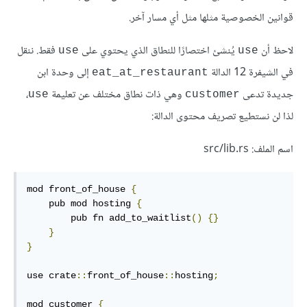
قوانين الخصوصية مثلها مثل أي مسار آخر.
لاحظ أن
يُنشئ اختصارًا للنطاق الذي يحتوي على
فقط. ننقل
use
use
في الشيفرة 12 الدالة
إلى وحدة ابن
eat_at_restaurant
جديدة تدعى
وهي ذات نطاق مختلف عن تعليمة
،
use
customer
لذا لن نستطيع تصريف محتوى الدالة:
اسم الملف: src/lib.rs
mod front_of_house 
{
    pub mod hosting 
{
        pub fn add_to_waitlist
()
{}
}
}
use crate
::
front_of_house
::
hosting
;
mod customer 
{