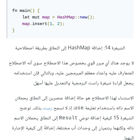
fn main
()
{
    let mut 
map
=
HashMap
::
new
();
map
.
insert
(
1
,
2
);
}
الشيفرة 14: إضافة HashMap إلى النطاق بطريقة اصطلاحية
لا يوجد هناك أي مبرر قوي بخصوص هذا الاصطلاح سوى أنه الاصطلاح
المتعارف عليه واعتاد معظم المبرمجين عليه، وبالتالي فإن استخدامه
يجعل قراءة شيفرة راست البرمجية والتعديل عليها أسهل.
الاستثناء لهذا الاصطلاح هو حالة إضافة عنصرين إلى النطاق يحملان
الاسم ذاته باستخدام تعليمة
، إذ لا تسمح
رست
بذلك. توضح
use
الشيفرة 15 كيفية إضافة نوعَي
إلى النطاق يحملان الاسم
Result
ذاته ولكنهما ينتميان إلى وحدات أب مختلفة، إضافةً إلى كيفية الإشارة
إليهما.