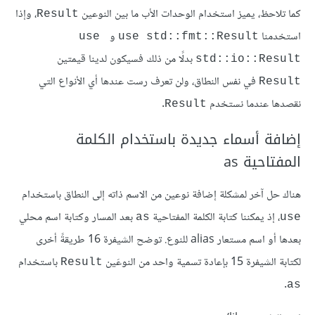
كما تلاحظ، يميز استخدام الوحدات الأب ما بين النوعين
، وإذا
Result
استخدمنا
و
use 
use std::fmt::Result
بدلًا من ذلك فسيكون لدينا قيمتين
std::io::Result
في نفس النطاق، ولن تعرف رست عندها أي الأنواع التي
Result
نقصدها عندما نستخدم
.
Result
إضافة أسماء جديدة باستخدام الكلمة
المفتاحية as
هناك حل آخر لمشكلة إضافة نوعين من الاسم ذاته إلى النطاق باستخدام
، إذ يمكننا كتابة الكلمة المفتاحية
بعد المسار وكتابة اسم محلي
as
use
بعدها أو اسم مستعار alias للنوع. توضح الشيفرة 16 طريقةً أخرى
لكتابة الشيفرة 15 بإعادة تسمية واحد من النوعَين
باستخدام
Result
.
as