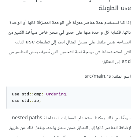
use الطويلة
إذا كنا نستخدم عدة عناصر معرفة في الوحدة المصرّفة ذاتها أو الوحدة
ذاتها، فكتابة كل واحدة منها على حدى في سطر خاص سيأخذ الكثير من
المساحة ضمن ملفنا. على سبيل المثال انظر إلى تعليمات
التالية
use
التي استخدمناها في برمجة لعبة التخمين التي تُضيف بعض العناصر من
إلى النطاق:
std
اسم الملف: src/main.rs
use std
::
cmp
::
Ordering
;
use std
::
io
;
عوضًا عن ذلك يمكننا استخدام المسارات المتداخلة nested paths
لإضافة العناصر ذاتها إلى النطاق ضمن سطر واحد، ونفعل ذلك عن طريق