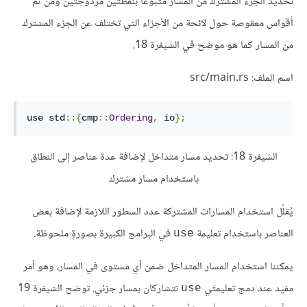
تحديد الجزء المشترك من المسار متبوعًا بنقطتين مزدوجتين ومن ثم
أقواس معقوصة حول لائحة من الأجزاء التي تختلف عن الجزء المشترك
من المسار كما هو موضح في الشيفرة 18.
اسم الملف: src/main.rs
use std
::{
cmp
::
Ordering
,
 io
};
الشيفرة 18: تحديد مسار متداخل لإضافة عدة عناصر إلى النطاق
باستخدام مسار مشترك
يُقلّل استخدام المسارات المشتركة عدد السطور اللازمة لإضافة بعض
العناصر باستخدام تعليمة
في البرامج الكبيرة بصورةٍ ملحوظة.
use
يمكننا استخدام المسار المتداخل ضمن أي مستوى في المسار، وهو أمر
مفيد عند دمج تعليمتَي
تتشاركان بمسار جزئي. توضح الشيفرة 19
use