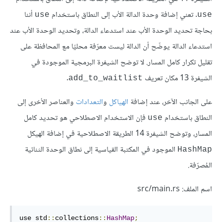
. تعني إضافة وحدة الدالة الأب إلى النطاق باستخدام
أننا
use
use
بحاجة تحديد الوحدة الأب عند استدعاء الدالة، وتحديد الوحدة الأب عند
استدعاء الدالة يوضّح أن الدالة ليست معرّفة محليًا مع المحافظة على
تقليل تكرار كامل المسار. لا توضح الشيفرة البرمجية الموجودة في
الشيفرة 13 مكان تعريف
.
add_to_waitlist
على الجانب الآخر، عند إضافة
الهياكل
و
التعدادات
والعناصر الأخرى إلى
النطاق باستخدام
فإن الاستخدام الاصطلاحي هو تحديد كامل
use
المسار، وتوضح الشيفرة 14 الطريقة الاصطلاحية في إضافة الهيكل
الموجود في المكتبة القياسية إلى نطاق الوحدة الثنائية
HashMap
المُصرّفة.
اسم الملف: src/main.rs
use std
::
collections
::
HashMap
;