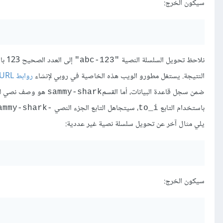
سيكون الخرج:
نلاحظ تحويل السلسلة النصية
إلى العدد الصحيح 123 باستخدام التابع
"123-abc"
النتيجة. يستغل مطورو الويب هذه الخاصية في روبي لإنشاء
روابط URL
ضمن سجل قاعدة البيانات، أما القسم
هو وصف نصي للرا
sammy-shark
باستخدام التابع
، سيتجاهل التابع الجزء النصي
-sammy-shark
to_i
يلي مثال آخر عن تحويل سلسلة نصية غير عددية:
سيكون الخرج: