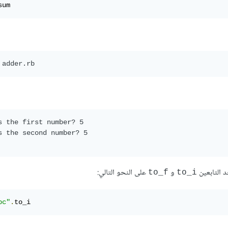
sum
s the first number? 5

s the second number? 5

 التابعين
و
على النحو التالي:
to_f
to_i
bc"
.
to_i