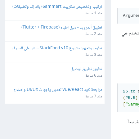
تركيب وتخصيص سكريبت 6ammart (باك إند وتطبيقات) 
ورفعه على السيرفر والمتجر
منذ 1 ساعة
تطبيق أندرويد - دليل اطباء (Flutter + Firebase)
مستخدم هي
منذ 2 ساعة
تطوير وتجهيز مشروع StackFood v10 للنشر على السيرفر 
والمتاجر
منذ 3 ساعة
تطوير تطبيق توصيل
منذ 6 ساعة
مراجعة كود Vue/React تعديل واجهات UI/UX وإصلاح 
25.to
_
ثغرات
منذ 7 ساعة
(
25.5
)
[
"Samm
 نبدأ