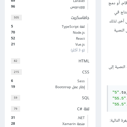
69
Laravel
قام، أو دمج
96
ووردبريس
حتاج في
جافاسكربت
505
 آخر، لذلك
5
لغة TypeScript
 النصية
70
Node.js
52
React
21
Vue.js
(و 3 أكثر)
HTML
82
النصية إلى
CSS
215
6
Sass
19
إطار عمل Bootstrap
"5"
.
to
SQL
59
"55.5"
"55.5"
لغة C#‎
79
31
‎.NET
ة التالية:
28
منصة Xamarin