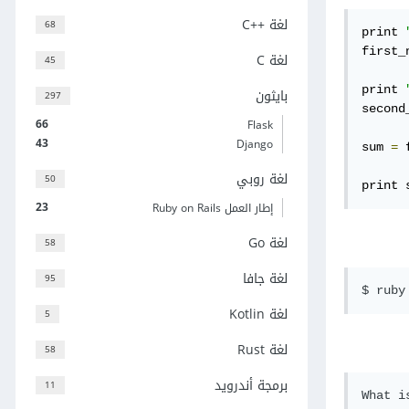
لغة C++‎
68
print 
first_
لغة C
45
print 
بايثون
297
second
66
Flask
43
Django
sum 
=
 
لغة روبي
50
print 
23
إطار العمل Ruby on Rails
لغة Go
58
لغة جافا
95
لغة Kotlin
5
لغة Rust
58
برمجة أندرويد
11
What i