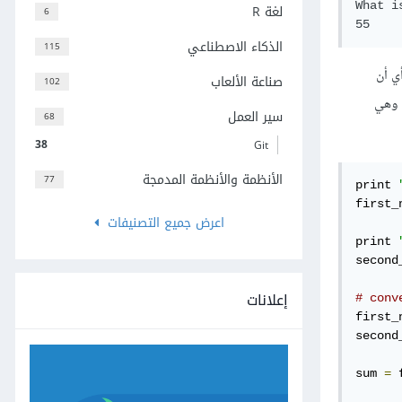
What i
لغة R
6
الذكاء الاصطناعي
115
ة، والسبب في ذلك أن القيم المُدخلة من لوحة المفاتيح لم ترسل العدد 5 بل أرسلت الحرف "5"، أي أن
صناعة الألعاب
102
 العددين المدخلين على أنهما سلاسل نصية، وعند جمع السلسلتين النصين "5" و "5" سنحصل على السلسلة النصية الجديدة "55" وهي
سير العمل
68
38
Git
الأنظمة والأنظمة المدمجة
77
print 
first_
اعرض جميع التصنيفات
print 
second
إعلانات
# conv
first_
second
sum 
=
 