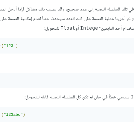
من المحارف في تلك السلسلة النصية إلى عدد صحيح، وقد يسبب ذلك مشاكل فإذا أدخل ال
ثم أجرينا عملية القسمة على ذلك العدد سيحدث خطأ لعدم إمكانية القسمة على 
تخدام أحد التابعين
أو
للتحويل:
Float
Integer
r
(
"123"
)
سيرمي خطأ في حال لم تكن كل السلسلة النصية قابلة للتحويل:
I
r
(
"123abc"
)