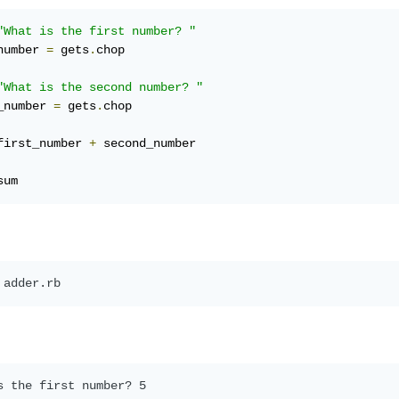
"What is the first number? "
number 
=
 gets
.
chop

"What is the second number? "
_number 
=
 gets
.
chop

first_number 
+
 second_number

sum
s the first number? 5
