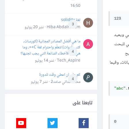
16:50
لغة solidity
3
Hiba Abdalrheem · نشر
20 يوليو
مي ويعيد
ما هي أفضل المصادر المجانية (كورسات،
داخلي للبحث
كتب، أدوات) لتعلّم واحترام لغة C++، وما
4
ح
هي أهم الأخطاء الشائعة التي يجب تجنبها؟
Tech_Aspire · نشر
14 يوليو
لبيانات، وفيما
كم علي ان اعطي وقت للدورة
4
محمد سداتي صامد2 · نشر
7 يوليو
"abc"
.
تابعنا على