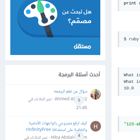
print 
أحدث أسئلة البرمجة
What i
What i
سؤال عن تعلم البرمجه
Ahmed Alhafiz2 · نشر
الثلاثاء في
5
21:45
كيف ارفع مشروعي بالواجهات الأمامية
"123-a
والخلفية على استضافة InfinityFree؟
4
Hiba Abdalrheem · نشر
الثلاثاء في