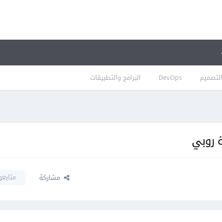
لتصميم
DevOps
البرامج والتطبيقات
ة روبي
متابعو
مشاركة