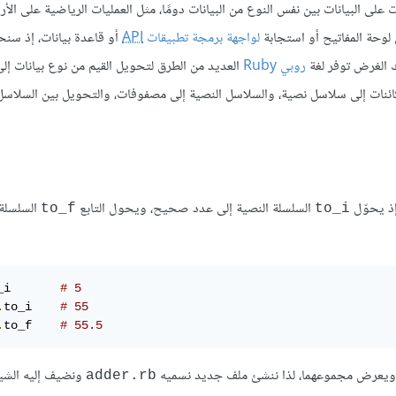
 على البيانات بين نفس النوع من البيانات دومًا، مثل العمليات الرياضية على الأر
 لوحة المفاتيح أو استجابة
لواجهة برمجة تطبيقات
API
أو قاعدة بيانات، إذ سن
لك الغرض توفر لغة
روبي Ruby
العديد من الطرق لتحويل القيم من نوع بيانات إلى
ائنات إلى سلاسل نصية، والسلاسل النصية إلى مصفوفات، والتحويل بين السلاسل
إذ يحوّل
السلسلة النصية إلى عدد صحيح، ويحول التابع
السلسلة 
to_f
to_i
_i       
# 5
.
to_i    
# 55
.
to_f    
# 55.5
 ويعرض مجموعهما، لذا ننشئ ملف جديد نسميه
ونضيف إليه الشيفر
adder.rb