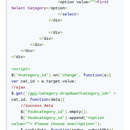
<
option value
=
""
>
First
Select
Category
</
option
>
</
select
>
</
div
>
</
div
>
</
div
>
</
div
>
</
div
>
</
div
>
<script>
$
(
'#category_id'
).
on
(
'change'
,
function
(
e
){
var
 cat_id 
=
 e
.
target
.
value
;
//ajax
$
.
get
(
'/
api
/category-dropdown?category_id='
+
cat_id
,
function
(
data
){
//success data
    $
(
'#subcategory_id'
).
empty
();
    $
(
'#subcategory_id'
).
append
(
'<option 
value=""> Please choose one</option>'
);
    $
.
each
(
data
,
function
(
index
,
 subcatObj
){