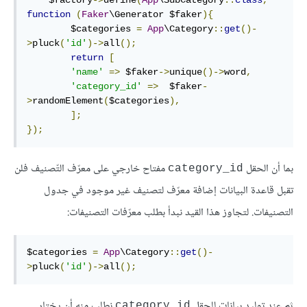
    $factory
->
define
(
App
\SubCategory
::
class
,
function
(
Faker
\Generator $faker
){
        $categories 
=
App
\Category
::
get
()-
>
pluck
(
'id'
)->
all
();
return
[
'name'
=>
 $faker
->
unique
()->
word
,
'category_id'
=>
  $faker
-
>
randomElement
(
$categories
),
];
});
بما أن الحقل
مفتاح خارجي على معرّف التّصنيف فلن
category_id
تقبل قاعدة البيانات إضافة معرّف لتصنيف غير موجود في جدول
التصنيفات. لتجاوز هذا القيد نبدأ بطلب معرّفات التصنيفات:
$categories 
=
App
\Category
::
get
()-
>
pluck
(
'id'
)->
all
();
ثم عند توليد بيانات للحقل
نطلب منه أن يختار
category_id