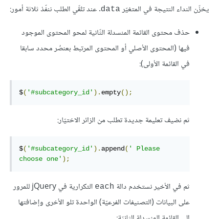
يخزّن النداء النتيجة في المتغيّر
. عند تلقّي الطلب ننفّذ ثلاثة أمور:
data
حذف محتوى القائمة المنسدلة الثّانية لمحو المحتوى الموجود
فيها (المحتوى الأصلي أو المحتوى المرتبط بعنصُر محدد سابقا
في القائمة الأولى):
$
(
'#subcategory_id'
).
empty
();
ثم نضيف تعليمة جديدة تطلب من الزائر الاختيّار:
$
(
'#subcategory_id'
).
append
(
' Please 
choose one'
);
ثم في الأخير نستخدم دالة
التكرارية في jQuery للمرور
each
على البيانات (التصنيفات الفرعيّة) الواحدة تلو الأخرى وإضافتها
إلى القائمة المنسدلة الثانيّة: