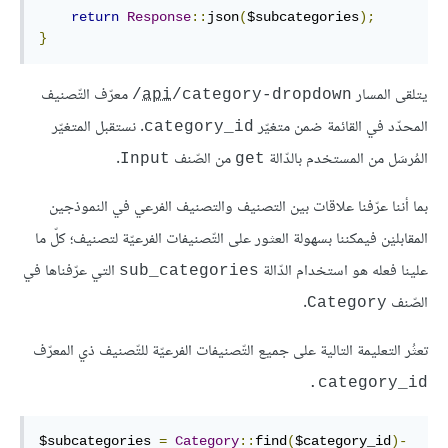
return
Response
::
json
(
$subcategories
);
}
يتلقى المسار
معرّف التّصنيف
api
/category-dropdown/
المحدّد في القائمة ضمن متغيّر
. نستقبل المتغيّر
category_id
المُرسَل من المستخدم بالدّالة
من الصّنف
.
Input
get
بما أننا عرّفنا علاقات بين التصنيف والتصنيف الفرعي في النموذجين
المقابليْن فيمكننا بسهولة العثور على التّصنيفات الفرعيّة لتصنيف؛ كلّ ما
علينا فعله هو استخدام الدّالة
التي عرّفناها في
sub_categories
الصّنف
.
Category
تعثُر التعليمة التالية على جميع التّصنيفات الفرعيّة للتّصنيف ذي المعرّف
category_id.
$subcategories 
=
Category
::
find
(
$category_id
)-