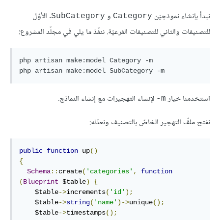
نبدأ بإنشاء نموذجيْن
و
. الأوّل
SubCategory
Category
للتصنيفات والثاني للتصنيفات الفرعيّة. ننفّذ ما يلي في مجلّد المشروع:
php artisan make:model Category -m

php artisan make:model SubCategory -m
استخدمنا خيار
لإنشاء التهجيرات مع إنشاء النماذج.
m-
نفتح ملفّ التهجير الخاصّ بالتصنيف ونعدّله:
public
function
 up
()
{
Schema
::
create
(
'categories'
,
function
(
Blueprint
 $table
)
{
    $table
->
increments
(
'id'
);
    $table
->
string
(
'name'
)->
unique
();
    $table
->
timestamps
();