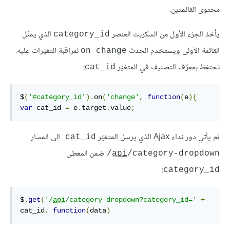
محتوى القائمتيْن.
يأخذ الجزء الأول من السكربت العنصر
الذي يمثّل
category_id
القائمة الأولى ويستخدم الحدث
لمراقبة التغيّرات عليه.
on change
نحتفظ بمعرّف التصنيف في المتغيّر
:
cat_id
$
(
'#category_id'
).
on
(
'change'
,
function
(
e
){
var
 cat_id 
=
 e
.
target
.
value
;
ثم يأتي دور نداء Ajax الذي يرسل المتغيّر
إلى المسار
cat_id 
ضمن المعطى
api
/category-dropdown/
:
category_id
$
.
get
(
'/
api
/category-dropdown?category_id='
+
cat_id
,
function
(
data
)