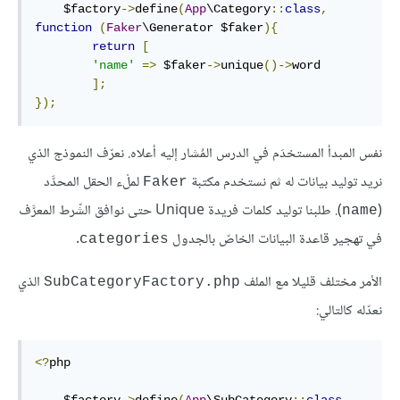
    $factory
->
define
(
App
\Category
::
class
,
function
(
Faker
\Generator $faker
){
return
[
'name'
=>
 $faker
->
unique
()->
word

];
});
نفس المبدأ المستخدَم في الدرس المُشار إليه أعلاه. نعرّف النموذج الذي
نريد توليد بيانات له ثم نستخدم مكتبة
لملْء الحقل المحدَّد
Faker
(
). طلبنا توليد كلمات فريدة Unique حتى نوافق الشّرط المعرَّف
name
في تهجير قاعدة البيانات الخاصّ بالجدول
.
categories
الأمر مختلف قليلا مع الملف
الذي
SubCategoryFactory.php
نعدّله كالتالي:
<?
php
