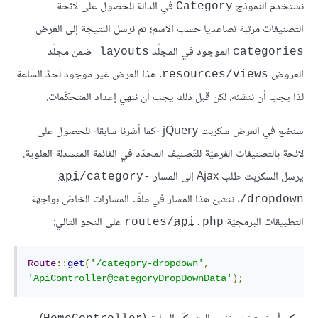
نستخدم النموذج
في الدالة للحصول على لائحة
Category
التصنيفات مرتبة تصاعديا حسب الاسم؛ ثم نرسل النتيجة إلى العرض
الموجود في المجلّد
ضمن مجلّد
layouts 
categories
العروض
. هذا العرض غير موجود لحدّ الساعة
resources/views
لذا يجب أن ننشئه. لكن قبل ذلك يجب أن ننهي إعداد المتحكّمات.
سنضع في العرض سكربت jQuery -كما أشرنا سابقا- للحصول على
لائحة بالتصنيفات الفرعيّة للتّصنيف المحدّد في القائمة المنسدلة العلوية.
يرسل السكربت طلب Ajax إلى المسار
api
/category-
. ننشئ هذا المسار في ملفّ المسارات الخاصّ بواجهة
dropdown/
التطبيقات البرمجيّة
على النحو التالي:
routes/
api
.php
Route
::
get
(
'/category-dropdown'
,
'ApiController@categoryDropDownData'
);