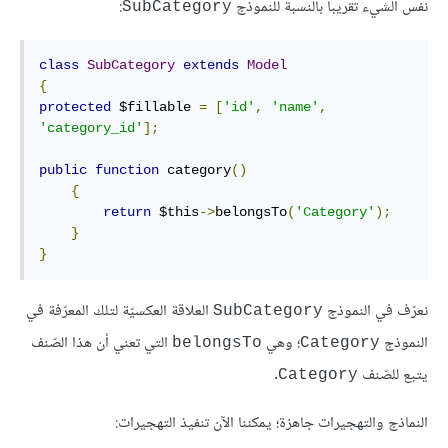
نفس الشيء تقريبا بالنسبة للنموذج
:
SubCategory
class
SubCategory
extends
Model
{
protected
 $fillable 
=
[
'id'
,
'name'
,
'category_id'
];
public
function
 category
()
{
return
 $this
->
belongsTo
(
'Category'
);
}
}
نعرّف في النموذج
العلاقة العكسيّة لتلك المعرّفة في
SubCategory
النموذج
؛ وهي
التي تعني أن هذا الصّنف
belongsTo
Category
يتبع للصّنف
.
Category
النماذج والتهجيرات جاهزة؛ يمكننا الآن تنفيذ التهجيرات: