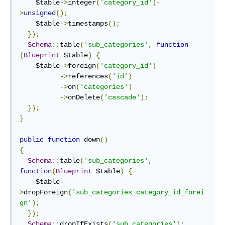
    $table
->
integer
(
'category_id'
)-
>
unsigned
();
    $table
->
timestamps
();
});
Schema
::
table
(
'sub_categories'
,
function
(
Blueprint
 $table
)
{
    $table
->
foreign
(
'category_id'
)
->
references
(
'id'
)
->
on
(
'categories'
)
->
onDelete
(
'cascade'
);
});
}
public
function
 down
()
{
Schema
::
table
(
'sub_categories'
,
function
(
Blueprint
 $table
)
{
    $table
-
>
dropForeign
(
'sub_categories_category_id_forei
gn'
);
});
Schema
::
dropIfExists
(
'sub_categories'
);