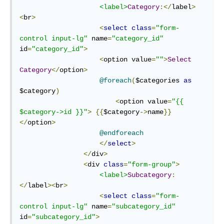
<label>
Category
:</
label
>
<
br
>
<
select
class
=
"form-
control input-lg"
 name
=
"category_id"
id
=
"category_id"
>
<
option value
=
""
>
Select
Category
</
option
>
@foreach
(
$categories 
as
$category
)
<
option value
=
"{{ 
$category->id }}"
>
{{
$category
->
name
}}
</
option
>
@endforeach
</
select
>
</
div
>
<
div 
class
=
"form-group"
>
<label>
Subcategory
:
</
label
><
br
>
<
select
class
=
"form-
control input-lg"
 name
=
"subcategory_id"
id
=
"subcategory_id"
>