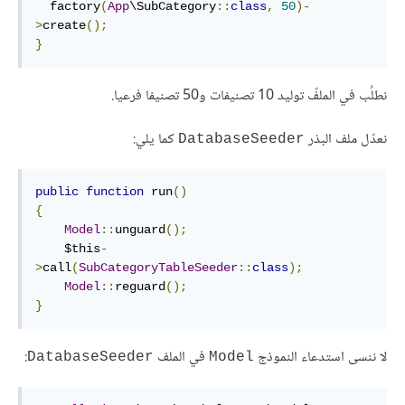
  factory
(
App
\SubCategory
::
class
,
50
)-
>
create
();
}
نطلُب في الملفّ توليد 10 تصنيفات و50 تصنيفا فرعيا.
نعدّل ملف البذر
كما يلي:
DatabaseSeeder
public
function
 run
()
{
Model
::
unguard
();
    $this
-
>
call
(
SubCategoryTableSeeder
::
class
);
Model
::
reguard
();
}
لا ننسى استدعاء النموذج
في الملف
:
DatabaseSeeder
Model