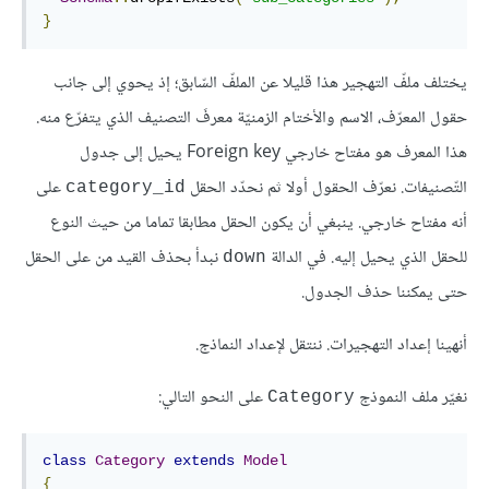
}
يختلف ملفّ التهجير هذا قليلا عن الملفّ السّابق؛ إذ يحوي إلى جانب
حقول المعرّف، الاسم والأختام الزمنيّة معرفَ التصنيف الذي يتفرّع منه.
هذا المعرف هو مفتاح خارجي Foreign key يحيل إلى جدول
التّصنيفات. نعرّف الحقول أولا ثم نحدّد الحقل
على
category_id
أنه مفتاح خارجي. ينبغي أن يكون الحقل مطابقا تماما من حيث النوع
للحقل الذي يحيل إليه. في الدالة
نبدأ بحذف القيد من على الحقل
down
حتى يمكننا حذف الجدول.
أنهينا إعداد التهجيرات. ننتقل لإعداد النماذج.
نغيّر ملف النموذج
على النحو التالي:
Category
class
Category
extends
Model
{