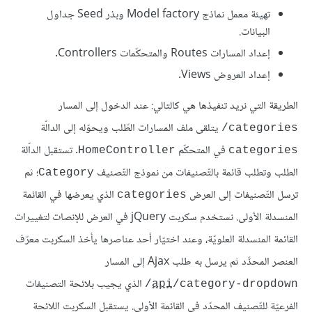
تهيئة معمل نماذج Model factory وبذر Seed جداول
البيانات.
إعداد المسارات Routes والمتحكّمات Controllers.
إعداد العروض Views.
الطريقة التي نريد تنفيذها هي كالتالي: عند الدخول إلى المسار
يتلقى ملف المسارات الطّلب ويحوّله إلى الدالّة
categories/
في المتحكّم
. تستقبل الداّلة
HomeController
categories
الطلب وتطلب قائمة بالتّصنيفات من نموذج التّصنيف
؛ ثم
Category
ترسل التّصنيفات إلى العرض
الذي يعرضها في القائمة
categories
المنسدلة الأولى. نستخدم سكربت jQuery في العرض للإنصات لتغييرات
القائمة المنسدلة العلويّة، وعند اختيّار أحد عناصرها يأخذ السكربت معرّف
العنصر المحدَّد ثم يرسل به طلب Ajax إلى المسار
الذي يجيب بلائحة التصنيفات
api
/category-dropdown/
الفرعيّة للتّصنيف المحدّد في القائمة الأولى. يستقبل السكربت اللائحة