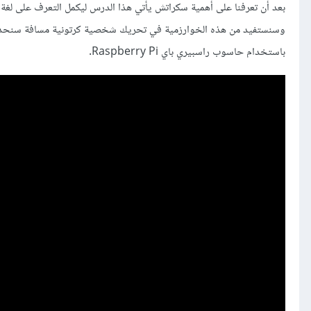
وسنستفيد من هذه الخوارزمية في تحريك شخصية كرتونية مسافة سنحددها
باستخدام حاسوب راسبيري باي Raspberry Pi.