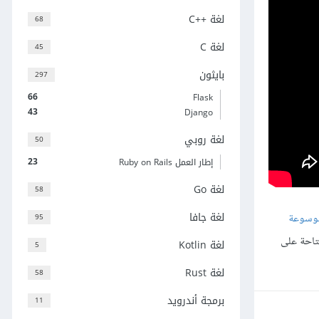
لغة C++‎
68
لغة C
45
بايثون
297
66
Flask
43
Django
لغة روبي
50
23
إطار العمل Ruby on Rails
لغة Go
58
لغة جافا
وسوعة
95
متاحة على
لغة Kotlin
5
لغة Rust
58
برمجة أندرويد
11