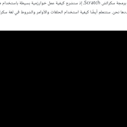
بعد أن تعرفنا على أهمية سكراتش يأتي هذا الدرس ليكمل التعرف على لغة برمجة سكراتش Scratch، إذ سنشرح كيفية عمل خوارزمية بسيطة
 نحن. ستتعلم أيضًا كيفية استخدام الحلقات والأوامر والشروط في لغة سكر