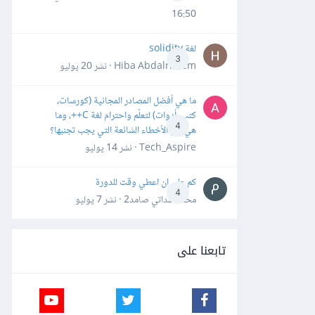
16:50
لغة solidity
3
Hiba Abdalrheem · نشر
20 يوليو
ما هي أفضل المصادر المجانية (كورسات،
كتب، أدوات) لتعلّم واحترام لغة C++، وما
4
هي أهم الأخطاء الشائعة التي يجب تجنبها؟
Tech_Aspire · نشر
14 يوليو
كم علي ان اعطي وقت للدورة
4
محمد سداتي صامد2 · نشر
7 يوليو
تابعنا على