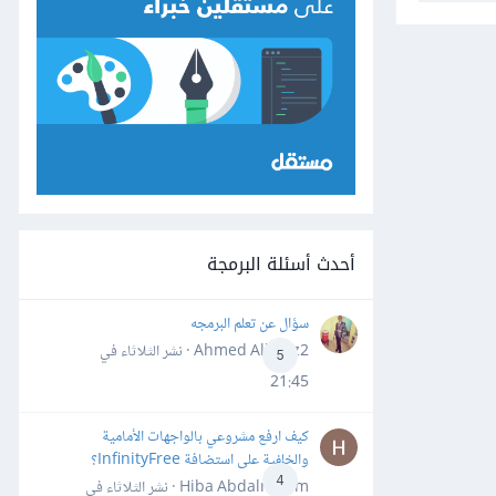
أحدث أسئلة البرمجة
سؤال عن تعلم البرمجه
Ahmed Alhafiz2 · نشر
الثلاثاء في
5
21:45
كيف ارفع مشروعي بالواجهات الأمامية
والخلفية على استضافة InfinityFree؟
4
Hiba Abdalrheem · نشر
الثلاثاء في