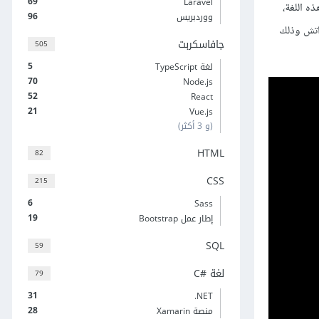
69
Laravel
 باستخدام هذه اللغة،
96
ووردبريس
اتش وذلك
جافاسكربت
505
5
لغة TypeScript
70
Node.js
52
React
21
Vue.js
(و 3 أكثر)
HTML
82
CSS
215
6
Sass
19
إطار عمل Bootstrap
SQL
59
لغة C#‎
79
31
‎.NET
28
منصة Xamarin