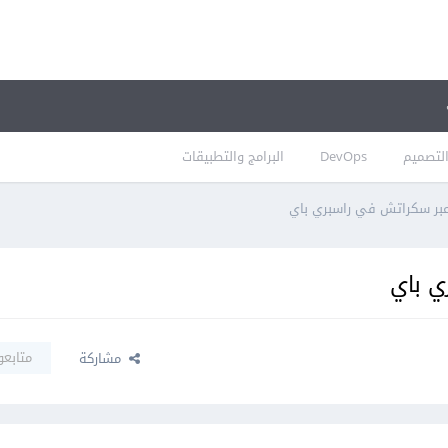
لتصميم
DevOps
البرامج والتطبيقات
عبر سكراتش في راسبري باي
ي باي
متابعو
مشاركة