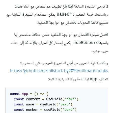
لا توحي الشيفرة السابقة أبدًا بأنّ تطبيقنا هو للتعامل مع الملاحظات.
وباستثناء قيمة المتغير
يمكن استخدام الشيفرة السابقة مع
baseUrl
تطبيق قائمة المدونات للاتصال مع الواجهة الخلفية.
افصل شيفرة الاتصال مع الواجهة الخلفية ضمن خطاف مخصص لها
باسم
. يكفي إحضار كل الموارد بالإضافة إلى إنشاء
useResource
مورد جديد.
يمكنك تنفيذ التمرين من أجل المشروع الموجود في المستودع
.
https://github.com/fullstack-hy2020/ultimate-hooks
للمكوّن
لهذا المشروع الشيفرة التالية:
App
const
App
=
()
=>
{
const
 content 
=
 useField
(
'text'
)
const
 name 
=
 useField
(
'text'
)
const
 number 
=
 useField
(
'text'
)