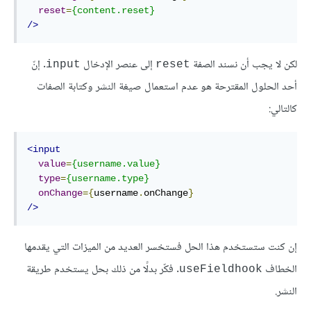
reset
=
{content.reset}
/>
لكن لا يجب أن نسند الصفة
إلى عنصر الإدخال
. إنّ
input
reset
أحد الحلول المقترحة هو عدم استعمال صيغة النشر وكتابة الصفات
كالتالي:
<input
value
=
{username.value}
type
=
{username.type}
onChange
={
username
.
onChange
}
/>
إن كنت ستستخدم هذا الحل فستخسر العديد من الميزات التي يقدمها
الخطاف
. فكّر بدلًا من ذلك بحل يستخدم طريقة
useFieldhook
النشر.