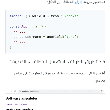
فستتغير طريقة
إدراج
الخطاف إلى الشكل:
import
{
 useField 
}
 from 
'./hooks'
const
App
=
()
=>
{
// ...
const
 username 
=
 useField
(
'text'
)
// ...
}
7.5 تطبيق الطرائف باستعمال الخطافات: الخطوة 2
أضف زرًا إلى النموذج بحيث يمكنك مسح كل المعلومات في عناصر
الإدخال: