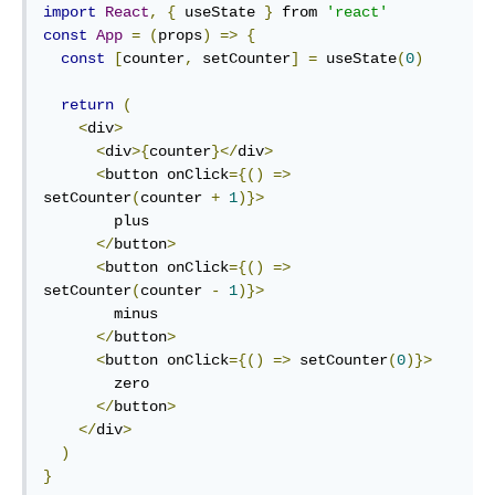
import
React
,
{
 useState 
}
 from 
'react'
const
App
=
(
props
)
=>
{
const
[
counter
,
 setCounter
]
=
 useState
(
0
)
return
(
<
div
>
<
div
>{
counter
}</
div
>
<
button onClick
={()
=>
setCounter
(
counter 
+
1
)}>
        plus

</
button
>
<
button onClick
={()
=>
setCounter
(
counter 
-
1
)}>
        minus

</
button
>
<
button onClick
={()
=>
 setCounter
(
0
)}>
        zero

</
button
>
</
div
>
)
}