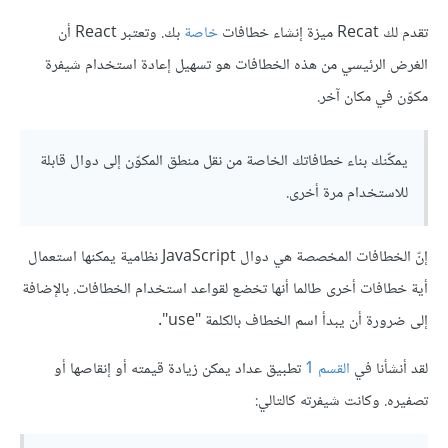
تقدم لك Recat ميزة إنشاء خطافات
خاصة
بك. وتعتبر React أن
الغرض الرئيسي من هذه الخطافات هو تسهيل إعادة استخدام شيفرة
مكوّن في مكان آخر.
يمكّنك بناء خطافاتك الخاصة من نقل منطق المكوّن إلى دوال قابلة
للاستخدام مرة أخرى.
إنّ الخطافات المخصصة هي دوال JavaScript نظامية يمكنها استعمال
أية خطافات أخرى طالما أنها تخضع لقواعد استخدام الخطافات. بالإضافة
إلى ضرورة أن يبدأ اسم الخطاف بالكلمة "use".
لقد أنشأنا في
القسم 1
تطبيق عداد يمكن زيادة قيمته أو إنقاصها أو
تصفيره. وكانت شيفرته كالتالي: