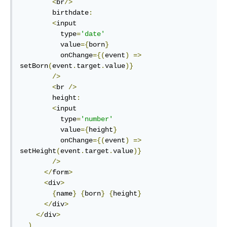
<
br
/>
        birthdate
:
<
input

          type
=
'date'
          value
={
born
}
          onChange
={(
event
)
=>
setBorn
(
event
.
target
.
value
)}
/>
<
br 
/>
        height
:
<
input

          type
=
'number'
          value
={
height
}
          onChange
={(
event
)
=>
setHeight
(
event
.
target
.
value
)}
/>
</
form
>
<
div
>
{
name
}
{
born
}
{
height
}
</
div
>
</
div
>
)