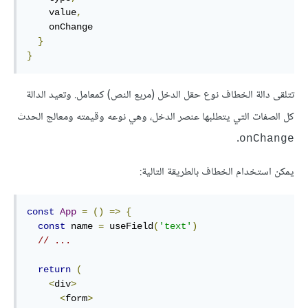
    value
,
    onChange

}
}
تتلقى دالة الخطاف نوع حقل الدخل (مربع النص) كمعامل. وتعيد الدالة
كل الصفات التي يتطلبها عنصر الدخل، وهي نوعه وقيمته ومعالج الحدث
.
onChange
يمكن استخدام الخطاف بالطريقة التالية:
const
App
=
()
=>
{
const
 name 
=
 useField
(
'text'
)
// ...
return
(
<
div
>
<
form
>