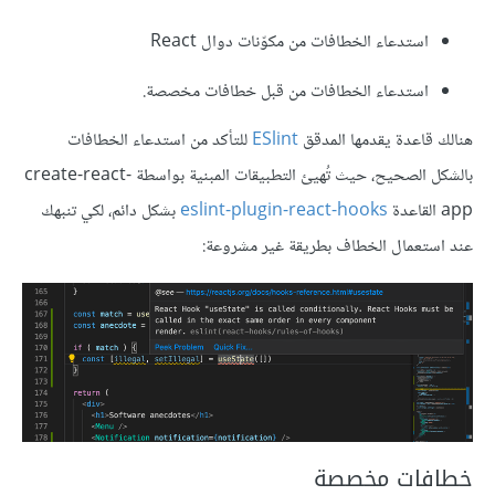
استدعاء الخطافات من مكوّنات دوال React
استدعاء الخطافات من قبل خطافات مخصصة.
هنالك قاعدة يقدمها المدقق
ESlint
للتأكد من استدعاء الخطافات
بالشكل الصحيح، حيث تُهيئ التطبيقات المبنية بواسطة create-react-
app القاعدة
eslint-plugin-react-hooks
بشكل دائم، لكي تنبهك
عند استعمال الخطاف بطريقة غير مشروعة:
خطافات مخصصة