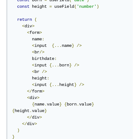
const
 height 
=
 useField
(
'number'
)
return
(
<
div
>
<
form
>
        name
:
<
input  
{...
name
}
/>
<
br
/>
        birthdate
:
<
input 
{...
born
}
/>
<
br 
/>
        height
:
<
input 
{...
height
}
/>
</
form
>
<
div
>
{
name
.
value
}
{
born
.
value
}
{
height
.
value
}
</
div
>
</
div
>
)
}