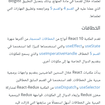
تعلمناه خلال تقدمنا في مادة المنهاج، وذلك بتعديل التطبيق Bloglist
الذي عملنا عليه في
القسم 4
و
القسم 5
ومراجعته وتطبيق المهارات التي
تعلمناها.
الخطافات
تقدم المكتبة React 10 أنواع من
الخطافات المدمجة
، من أكثرها شهرة
useState
و
useEffect
والتي استخدمناها كثيرًا. كما استخدمنا في
القسم 5
الخطاف
useImperativeHandle
والذي يسمح للمكوّنات
بتقديم الدوال الخاصة بها إلى مكوّنات أخرى.
بدأت مكتبات React خلال السنتين الماضيتين بتقديم واجهات برمجية
مبنية على الخطافات. فقد استخدمنا في القسم السابق الخطافين
useSelector
و
useDispatch
من المكتبة React-Redux لمشاركة
مخزن Redux وإيفاد الدوال إلى المكوّنات. فواجهة Redux البرمجية
المبنية على الخطافات أسهل استعمالًا من سابقتها التي لازالت قيد