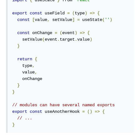
import
{
 useState 
}
 from 
'react'
export
const
 useField 
=
(
type
)
=>
{
const
[
value
,
 setValue
]
=
 useState
(
''
)
const
 onChange 
=
(
event
)
=>
{
    setValue
(
event
.
target
.
value
)
}
return
{
    type
,
    value
,
    onChange

}
}
// modules can have several named exports
export
const
 useAnotherHook 
=
()
=>
{
// ...
}