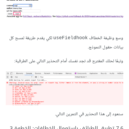
وسع وظيفة الخطاف
لكي يقدم طريقة لمسح كل
useFieldhook
بيانات حقول النموذج.
وتبعًا لحلك المقترح قد تجد نفسك أمام التحذير التالي على الطرفية:
سنعود إلى هذا التحذير في التمرين التالي.
7.6 تطبيق الطرائف باستعمال الخطافات: الخطوة 3