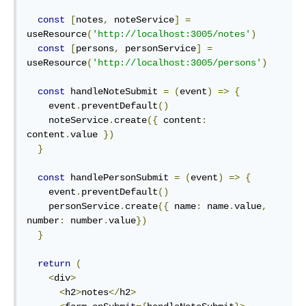
const
[
notes
,
 noteService
]
=
useResource
(
'http://localhost:3005/notes'
)
const
[
persons
,
 personService
]
=
useResource
(
'http://localhost:3005/persons'
)
const
 handleNoteSubmit 
=
(
event
)
=>
{
    event
.
preventDefault
()
    noteService
.
create
({
 content
:
content
.
value 
})
}
const
 handlePersonSubmit 
=
(
event
)
=>
{
    event
.
preventDefault
()
    personService
.
create
({
 name
:
 name
.
value
,
number
:
 number
.
value
})
}
return
(
<
div
>
<
h2
>
notes
</
h2
>