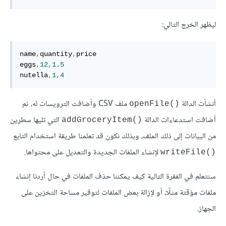
ليظهر الخرج التالي:
name
,
quantity
,
price

eggs
,
12
,
1.5
nutella
,
1
,
4
أنشأت الدالة
ملف CSV وأضافت الترويسات له، ثم
‎openFile()‎
أضافت استدعاءات الدالة
التي تليها سطرين
‎addGroceryItem()‎
من البيانات إلى ذلك الملف، وبذلك نكون قد تعلمنا طريقة استخدام التابع
لإنشاء الملفات الجديدة والتعديل على محتواها.
‎writeFile()‎
سنتعلم في الفقرة التالية كيف يمكننا حذف الملفات في حال أردنا إنشاء
ملفات مؤقتة مثلًا، أو لإزالة بعض الملفات لتوفير مساحة التخزين على
الجهاز.