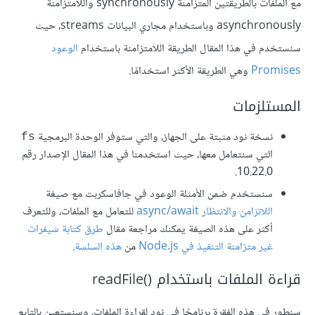
مع الملفات بالطريقتين المتزامنة synchronously واللامتزامنة
asynchronously وباستخدام مجاري البيانات streams، حيث
سنستخدم في هذا المقال الطريقة اللامتزامنة باستخدام
الوعود
Promises
وهي الطريقة الأكثر استخدامًا.
المستلزمات
نسخة نود مثبتة على الجهاز، والتي ستوفر الوحدة البرمجية
‎fs‎
التي سنتعامل معها، حيث استخدمنا في هذا المقال الإصدار رقم
10.22.0.
سنستخدم ضمن الأمثلة الوعود في جافاسكربت مع صيغة
اللاتزامن والانتظار ‎async/await‎
للتعامل مع الملفات، وللتعرف
أكثر على هذه الصيغة يمكنك مراجعة مقال
طرق كتابة شيفرات
غير متزامنة التنفيذ في Node.js
من
هذه السلسة
.
قراءة الملفات باستخدام ‎readFile()‎
سنطور في هذه الفقرة برنامجًا في نود لقراءة الملفات، وسنستعين بالتابع