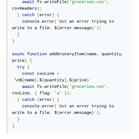
await
 fs
.
writeFile
(
'groceries.csv'
,
csvHeaders
);
}
catch
(
error
)
{
    console
.
error
(`
Got
 an error trying to 
write to a file
:
 $
{
error
.
message
}`);
}
}
async
function
 addGroceryItem
(
name
,
 quantity
,
price
)
{
try
{
const
 csvLine 
=
`
\n$
{
name
},
$
{
quantity
},
$
{
price
}`
await
 fs
.
writeFile
(
'groceries.csv'
,
csvLine
,
{
 flag
:
'a'
});
}
catch
(
error
)
{
    console
.
error
(`
Got
 an error trying to 
write to a file
:
 $
{
error
.
message
}`);
}
}