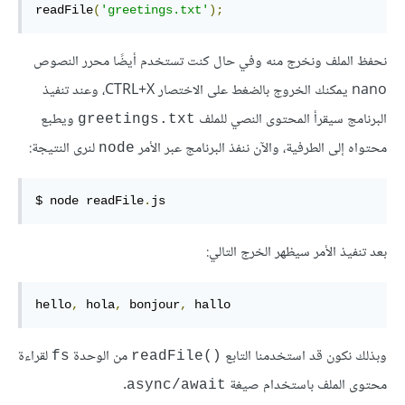
readFile
(
'greetings.txt'
);
نحفظ الملف ونخرج منه وفي حال كنت تستخدم أيضًا محرر النصوص
nano يمكنك الخروج بالضغط على الاختصار ‎CTRL+X‎، وعند تنفيذ
البرنامج سيقرأ المحتوى النصي للملف
ويطبع
‎greetings.txt‎
محتواه إلى الطرفية، والآن ننفذ البرنامج عبر الأمر
لنرى النتيجة:
‎node‎
$ node readFile
.
js
بعد تنفيذ الأمر سيظهر الخرج التالي:
hello
,
 hola
,
 bonjour
,
 hallo
وبذلك نكون قد استخدمنا التابع
من الوحدة
لقراءة
‎fs‎
‎readFile()‎
محتوى الملف باستخدام صيغة
.
‎async/await‎