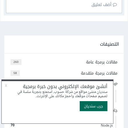
أضف تعليق
التصنيفات
مقالات برمجة عامة
260
مقالات برمجة متقدمة
58
PHP
240
69
Laravel
96
ووردبريس
جافاسكربت
505
5
لغة TypeScript
70
Node.js