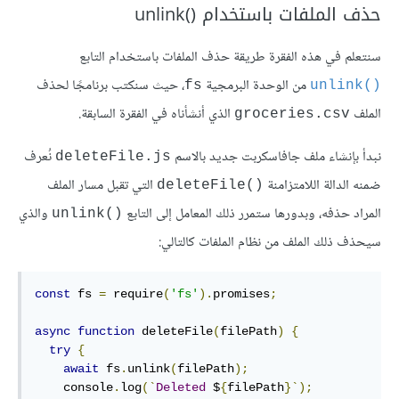
حذف الملفات باستخدام ‎unlink()‎
سنتعلم في هذه الفقرة طريقة حذف الملفات باستخدام التابع
من الوحدة البرمجية
، حيث سنكتب برنامجًا لحذف
‎fs‎
‎unlink()‎
الملف
الذي أنشأناه في الفقرة السابقة.
‎groceries.csv‎
نبدأ بإنشاء ملف جافاسكربت جديد بالاسم
نُعرف
deleteFile.js
ضمنه الدالة اللامتزامنة
التي تقبل مسار الملف
‎deleteFile()‎
المراد حذفه، وبدورها ستمرر ذلك المعامل إلى التابع
والذي
‎unlink()‎
سيحذف ذلك الملف من نظام الملفات كالتالي:
const
 fs 
=
 require
(
'fs'
).
promises
;
async
function
 deleteFile
(
filePath
)
{
try
{
await
 fs
.
unlink
(
filePath
);
    console
.
log
(`
Deleted
 $
{
filePath
}`);