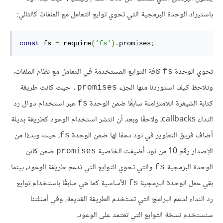
باستيراد الوحدة البرمجية التي تحوي توابع التعامل مع الملفات كالتالي:
const
 fs 
=
 require
(
'fs'
).
promises
;
تحوي الوحدة
كافة التوابع المستخدمة في التعامل مع نظام الملفات،
‎fs‎
ونلاحظ كيف استوردنا منها الجزء
حيث كانت طريقة
‎.promises‎
كتابة الشيفرة اللامتزامنة سابقًا ضمن الوحدة
عبر استخدام دوال رد
‎fs‎
النداء callbacks، ولاحقًا وبعد أن انتشر استخدام الوعود كطريقة بديلة
أضاف فريق التطوير في نود دعمًا لها ضمن الوحدة
، حيث وبدءًا من
‎fs‎
الإصدار رقم 10 من نود أضيفت الخاصية
ضمن كائن
‎promises‎
الوحدة البرمجية
والتي تحوي التوابع التي تدعم طريقة الوعود، بينما
‎fs‎
بقي عمل الوحدة البرمجية
الأساسية كما هي سابقًا باستخدام توابع
‎fs‎
رد النداء لدعم البرامج التي تستخدم الطريقة القديمة، وفي أمثلتنا
سنستخدم نسخة التوابع التي تعتمد على الوعود.