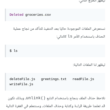
ليظهر الخرج التالي:
Deleted
 groceries
.
csv
نستعرض الملفات الموجودة حاليًا بعد التنفيذ للتأكد من نجاح عملية
الحذف باستخدام الأمر
كالتالي:
‎ls‎
$ ls
ليظهر لنا الملفات التالية:
deleteFile
.
js   greetings
.
txt   readFile
.
js     
writeFile
.
js
نلاحظ حذف الملف بنجاح باستخدام التابع
، وبذلك نكون
‎unlink()‎
قد تعلمنا طريقة قراءة وكتابة وحذف الملفات، وسنتعلم في الفقرة التالية