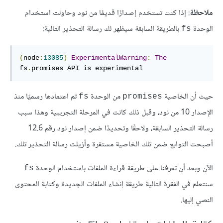
ملاحظة
: إذا كنت تستخدم إصدارًا قديمًا من نود وحاولت استخدام
الوحدة
بالطريقة السابقة سيظهر لك رسالة التحذير التالية:
‎fs‎
(
node
:
13085
)
ExperimentalWarning
:
The
fs
.
promises API is experimental
حيث أن الخاصية
من الوحدة
تم اعتمادها رسميًا منذ
‎fs‎
‎promises‎
الإصدار 10 من نود، وقبل ذلك كانت في المرحلة التجريبية وهذا سبب
رسالة التحذير السابقة، ولاحقًا وتحديدًا ضمن إصدار نود رقم 12.6
أصبحت التوابع ضمن تلك الخاصية مستقرة وأزيلت رسالة التحذير تلك.
الآن وبعد أن تعرفنا على طريقة قراءة الملفات باستخدام الوحدة
‎fs‎
سنتعلم في الفقرة التالية طريقة إنشاء الملفات الجديدة وكتابة المحتوى
النصي إليها.