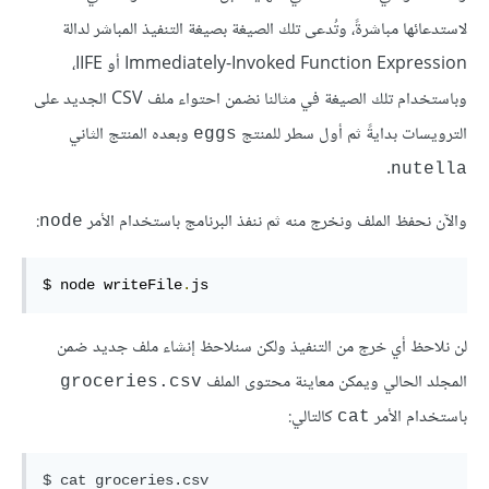
لاستدعائها مباشرةً، وتُدعى تلك الصيغة بصيغة التنفيذ المباشر لدالة
Immediately-Invoked Function Expression أو IIFE،
وباستخدام تلك الصيغة في مثالنا نضمن احتواء ملف CSV الجديد على
الترويسات بدايةً ثم أول سطر للمنتج
وبعده المنتج الثاني
‎eggs‎
.
‎nutella‎
والآن نحفظ الملف ونخرج منه ثم ننفذ البرنامج باستخدام الأمر
:
‎node‎
$ node writeFile
.
js
لن نلاحظ أي خرج من التنفيذ ولكن سنلاحظ إنشاء ملف جديد ضمن
المجلد الحالي ويمكن معاينة محتوى الملف
‎groceries.csv‎
باستخدام الأمر
كالتالي:
‎cat‎