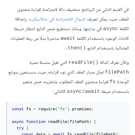
في القسم الثاني من البرنامج سنضيف دالة لامتزامنة لقراءة محتوى
الملف، حيث يمكن تعريف
الدوال اللامتزامنة في جافاسكربت
بإضافة
الكلمة
في بدايتها، وبذلك نستطيع ضمن التابع انتظار نتيجة
‎async‎
كائنات الوعود باستخدام الكلمة
مباشرةً بدلًا من ربط العمليات
‎await‎
المتتالية باستخدام التابع
.
‎.then()‎
والآن نعرف الدالة
التي تقبل سلسلة نصية
‎readFile()‎
تمثِّل مسار الملف الذي نود قراءته، حيث سنستعين بتوابع
‎filePath‎
الوحدة
لقراءة محتوى الملف المطلوب وتخزينه ضمن متغير
‎fs‎
باستخدام صيفة
كالتالي:
‎async/await‎
const
 fs 
=
 require
(
'fs'
).
promises
;
async
function
 readFile
(
filePath
)
{
try
{
const
 data 
=
await
 fs
.
readFile
(
filePath
);