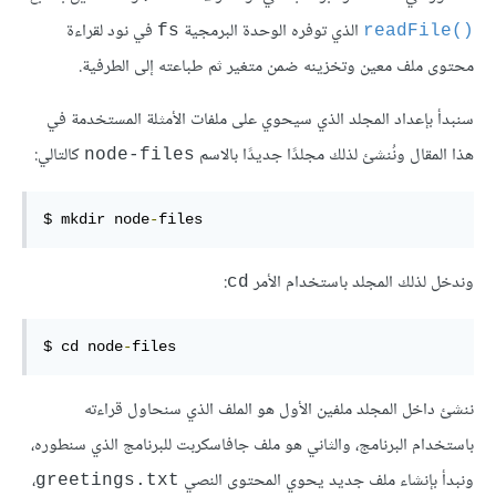
الذي توفره الوحدة البرمجية
في نود لقراءة
‎fs‎
‎readFile()‎
محتوى ملف معين وتخزينه ضمن متغير ثم طباعته إلى الطرفية.
سنبدأ بإعداد المجلد الذي سيحوي على ملفات الأمثلة المستخدمة في
هذا المقال ونُنشئ لذلك مجلدًا جديدًا بالاسم
كالتالي:
‎node-files‎
$ mkdir node
-
files
وندخل لذلك المجلد باستخدام الأمر
:
‎cd‎
$ cd node
-
files
ننشئ داخل المجلد ملفين الأول هو الملف الذي سنحاول قراءته
باستخدام البرنامج، والثاني هو ملف جافاسكربت للبرنامج الذي سنطوره،
ونبدأ بإنشاء ملف جديد يحوي المحتوى النصي
،
‎greetings.txt‎