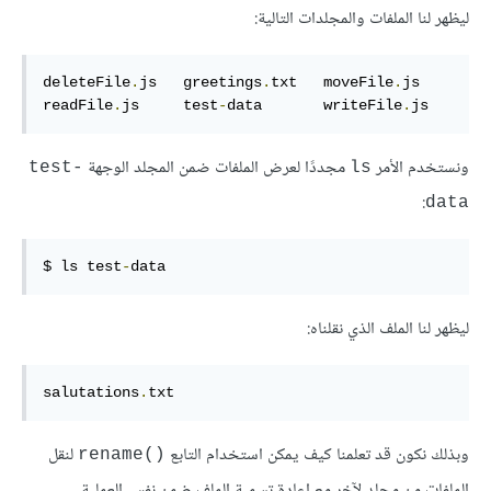
ليظهر لنا الملفات والمجلدات التالية:
deleteFile
.
js   greetings
.
txt   moveFile
.
js     
readFile
.
js     test
-
data       writeFile
.
js
ونستخدم الأمر
مجددًا لعرض الملفات ضمن المجلد الوجهة
‎test-
‎ls‎
:
data‎
$ ls test
-
data
ليظهر لنا الملف الذي نقلناه:
salutations
.
txt
وبذلك نكون قد تعلمنا كيف يمكن استخدام التابع
لنقل
‎rename()‎
الملفات من مجلد لآخر مع إعادة تسمية الملف ضمن نفس العملية.