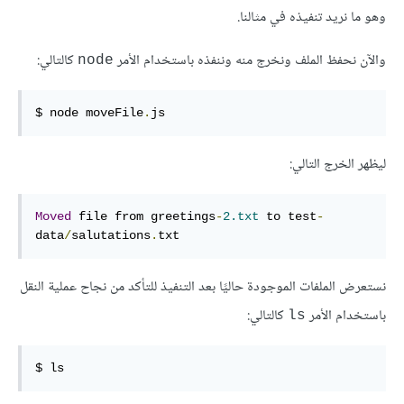
وهو ما نريد تنفيذه في مثالنا.
والآن نحفظ الملف ونخرج منه وننفذه باستخدام الأمر
كالتالي:
‎node‎
$ node moveFile
.
js
ليظهر الخرج التالي:
Moved
 file from greetings
-
2.txt
 to test
-
data
/
salutations
.
txt
نستعرض الملفات الموجودة حاليًا بعد التنفيذ للتأكد من نجاح عملية النقل
باستخدام الأمر
كالتالي:
‎ls‎
$ ls