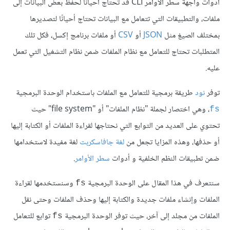
أدوات واجهة سطر الأوامر CLI قد تحتاج أحيانًا لحفظ بعض البيانات إلى
ملفات، والتطبيقات التي تتعامل مع البيانات تحتاج أحيانًا لتصديرها
بمختلف الصيغ مثل
JSON
أو
CSV
أو ملفات برنامج إكسل، فكل تلك
المتطلبات تحتاج للتعامل مع نظام الملفات ضمن نظام التشغيل التي تعمل
عليه.
توفر
نود
طريقة برمجية للتعامل مع الملفات باستخدام الوحدة البرمجية
، وهي اختصار لجملة "نظام الملفات" أو "file system" حيث
‎fs‎
تحتوي على العديد من التوابع التي نحتاجها لقراءة الملفات أو الكتابة إليها
أو حذفها، وهذه المزايا تجعل من
لغة جافاسكربت
لغة مفيدة لاستخدامها
ضمن تطبيقات النظم الخلفية و أدوات
سطر الأوامر
.
سنتعرف في هذا المقال على الوحدة البرمجية
وسنستخدمها لقراءة
‎fs‎
الملفات وإنشاء ملفات جديدة والكتابة إليها وحذف الملفات وحتى نقل
الملفات من مجلد إلى آخر، حيث توفر الوحدة البرمجية
توابع للتعامل
‎fs‎