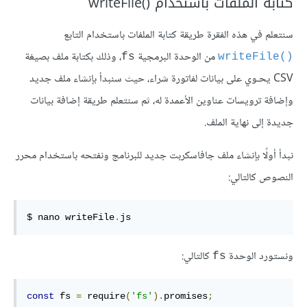
كتابة الملفات باستخدام ‎writeFile()‎
سنتعلم في هذه الفقرة طريقة كتابة الملفات باستخدام التابع
من الوحدة البرمجية
، وذلك بكتابة ملف بصيغة
‎fs‎
‎writeFile()‎
CSV يحـوي على بيانات لفاتورة شراء، حيث سنبدأ بإنشاء ملف جديد
وإضافة ترويسات عناوين الأعمدة له، ثم سنتعلم طريقة إضافة بيانات
جديدة إلى نهاية الملف.
نبدأ أولًا بإنشاء ملف جافاسكربت جديد للبرنامج ونفتحه باستخدام محرر
النصوص كالتالي:
$ nano writeFile
.
js
ونستورد الوحدة
كالتالي:
‎fs‎
const
 fs 
=
 require
(
'fs'
).
promises
;