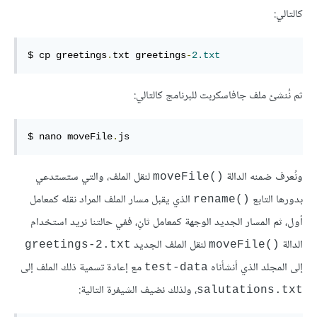
كالتالي:
$ cp greetings
.
txt greetings
-
2.txt
ثم نُنشئ ملف جافاسكربت للبرنامج كالتالي:
$ nano moveFile
.
js
ونُعرف ضمنه الدالة
لنقل الملف، والتي ستستدعي
‎moveFile()‎
بدورها التابع
الذي يقبل مسار الملف المراد نقله كمعامل
‎rename()‎
أول، ثم المسار الجديد الوجهة كمعامل ثانِ، ففي حالتنا نريد استخدام
الدالة
لنقل الملف الجديد
‎greetings-2.txt‎
‎moveFile()‎
إلى المجلد الذي أنشأناه
مع إعادة تسمية ذلك الملف إلى
‎test-data‎
، ولذلك نضيف الشيفرة التالية:
‎salutations.txt‎