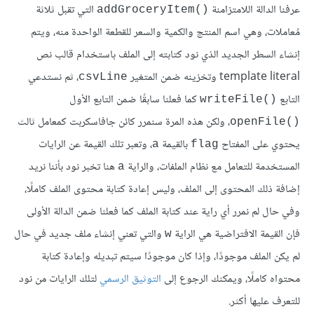
عرفنا الدالة اللامتزامنة
التي تقبل ثلاثة
‎addGroceryItem()‎
مُعاملات، وهي اسم المنتج والكمية والسعر للقطعة الواحدة منه، ويتم
إنشاء السطر الجديد الذي نود كتابته إلى الملف باستخدام قالب نص
template literal وتخزينه ضمن المتغير
، ثم نستدعي
‎csvLine‎
التابع
كما فعلنا سابقًا ضمن التابع الأول
‎writeFile()‎
، ولكن هذه المرة سنمرر كائن جافاسكربت كمعامل ثالث
‎openFile()‎
يحتوي على المفتاح
بالقيمة
، وتعبر تلك القيمة عن الرايات
‎a‎
‎flag‎
المستخدمة للتعامل مع نظام الملفات، والراية
هنا تخبر نود بأننا نريد
‎a‎
إضافة ذلك المحتوى إلى الملف، وليس إعادة كتابة محتوى الملف كاملًا،
وفي حال لم نمرر أي راية عند كتابة الملف كما فعلنا ضمن الدالة الأولى
فإن القيمة الافتراضية هي الراية
والتي تعني إنشاء ملف جديد في حال
‎w‎
لم يكن الملف موجودًا، وإذا كان موجودًا سيتم تبديله وإعادة كتابة
محتواه كاملًا، ويمكنك الرجوع إلى
التوثيق الرسمي
لتلك الرايات من نود
للتعرف عليها أكثر.