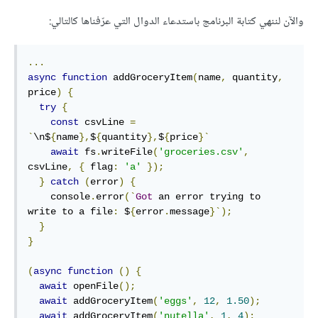
والآن لننهي كتابة البرنامج باستدعاء الدوال التي عرّفناها كالتالي:
...
async
function
 addGroceryItem
(
name
,
 quantity
,
price
)
{
try
{
const
 csvLine 
=
`
\n$
{
name
},
$
{
quantity
},
$
{
price
}`
await
 fs
.
writeFile
(
'groceries.csv'
,
csvLine
,
{
 flag
:
'a'
});
}
catch
(
error
)
{
    console
.
error
(`
Got
 an error trying to 
write to a file
:
 $
{
error
.
message
}`);
}
}
(
async
function
()
{
await
 openFile
();
await
 addGroceryItem
(
'eggs'
,
12
,
1.50
);
await
 addGroceryItem
(
'nutella'
,
1
,
4
);