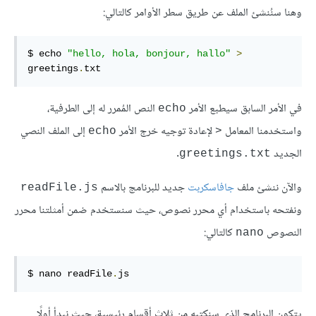
وهنا سنُنشئ الملف عن طريق سطر الأوامر كالتالي:
$ echo 
"hello, hola, bonjour, hallo"
>
greetings
.
txt
في الأمر السابق سيطبع الأمر
النص المُمرر له إلى الطرفية،
‎echo‎
واستخدمنا المعامل
لإعادة توجيه خرج الأمر
إلى الملف النصي
‎echo‎
‎>‎
الجديد
.
‎greetings.txt‎
والآن ننشئ ملف
جافاسكربت
جديد للبرنامج بالاسم
‎readFile.js‎
ونفتحه باستخدام أي محرر نصوص، حيث سنستخدم ضمن أمثلتنا محرر
النصوص
كالتالي:
‎nano‎
$ nano readFile
.
js
يتكون البرنامج الذي سنكتبه من ثلاث أقسام رئيسية، حيث نبدأ أولًا