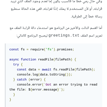
وفي حال رمي خطأ ما فالسبب يكون إما لعدم وجود الملف الذي نريد
قراءته، أو لأن المستخدم لا يملك إذنًا لقراءته، ففي هذه الحالة سنطبع
رسالة خطأ إلى الطرفية.
أما القسم الثالث والأخير من البرنامج هو استدعاء دالة قراءة الملف مع
تمرير اسم الملف
ليصبح البرنامج كالتالي:
‎greetings.txt‎
const
 fs 
=
 require
(
'fs'
).
promises
;
async
function
 readFile
(
filePath
)
{
try
{
const
 data 
=
await
 fs
.
readFile
(
filePath
);
    console
.
log
(
data
.
toString
());
}
catch
(
error
)
{
    console
.
error
(`
Got
 an error trying to read 
the file
:
 $
{
error
.
message
}`);
}
}