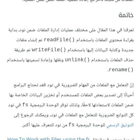
خاتمة
تعرفنا في هذا المقال على مختلف عمليات إدارة الملفات ضمن نود، بداية
بقراءة محتوى الملفات باستخدام
ثم إنشاء ملفات
‎readFile()‎
جديدة وكتابة البيانات إليها باستخدام
ثم طريقة
‎writeFile()‎
حذف الملفات باستخدام
ونقلها وإعادة تسميتها باستخدام
‎unlink()‎
.
‎rename()‎
إنَّ التعامل مع الملفات من المهام الضرورية في نود فقد تحتاج البرامج
أحيانًا إلى تصدير بعض الملفات للمستخدم أو تخزين البيانات الخاصة بها
ضمن الملفات لاستعادتها لاحقًا، ولذلك توفر الوحدة البرمجية
في نود
‎fs‎
كل التوابع الضرورية للتعامل مع الملفات في نود، ويمكنك الرجوع إلى
التوثيق الرسمي
للوحدة البرمجية
من نود للتعرف عليها أكثر.
‎fs‎