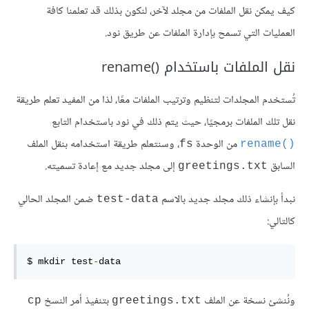
كيف يمكن نقل الملفات من مجلد لآخر، لنكون بذلك قد تعلمنا كافة
العمليات التي تسمح بإدارة الملفات عن طريق نود.
نقل الملفات باستخدام ‎rename()‎
تُستخدم المجلدات لتنظيم وترتيب الملفات معًا، لذا من المفيد تعلم طريقة
نقل تلك الملفات برمجيًا، حيث يتم ذلك في نود باستخدام التابع
من الوحدة
، وسنتعلم طريقة استخدامه بنقل الملف
‎fs‎
‎rename()‎
السابق
إلى مجلد جديد مع إعادة تسميته.
‎greetings.txt‎
نبدأ بإنشاء ذلك مجلد جديد بالاسم
ضمن المجلد الحالي
‎test-data‎
كالتالي:
$ mkdir test
-
data
ونُنشئ نسخة عن الملف
بتنفيذ أمر النسخ
‎cp‎
‎greetings.txt‎