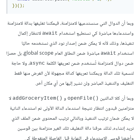
})();
وبما أن الدوال التي سنستدعيها لامتزامنة، فيمكننا تغليفها بدالة لامتزامنة
واستدعاءها مباشرة كي نستطيع استخدام
لانتظار إكمال
‎await‎
تنفيذها، وذلك لأنه لا يمكن ضمن إصدار نود الذي نستخدمه حاليًا
استخدام
مباشرة ضمن النطاق العام global scope، بل حصرًا
await
ضمن دوال لامتزامنة تُستخدم ضمن تعريفها الكلمة
، ولا حاجة
async
لتسمية تلك الدالة ويمكننا تعريفها كدالة مجهولة لأن الغرض منها فقط
التغليف والتنفيذ المباشر ولن نشير إليها من أي مكان آخر.
وبما أن كلا الدالتين
و
لا
‎addGroceryItem()‎
‎openFile()‎
متزامنين فبدون انتظار نتيجة استدعاء الدالة الأولى ثم استدعاء الثانية
لا يمكن ضمان ترتيب التنفيذ وبالتالي ترتيب المحتوى ضمن الملف الذي
نريد إنشاءه، لذلك عرفنا دالة التغليف تلك الغير متزامنة بين قوسين
وأضفنا قوسي الاستدعاء في النهاية قبل الفاصلة المنقوطة كي