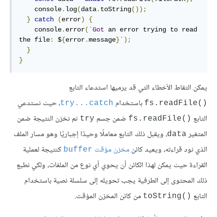
    console
.
log
(
data
.
toString
());
}
catch
(
error
)
{
    console
.
error
(`‎
Got
 an error trying to read 
the file
:
 $
{
error
.
message
}‎`);
}
}
يمكن التقاط الأخطاء التي قد يرميها استدعاء التابع
باستخدام
، حيث نستدعي
‎try...catch‎
‎fs.readFile()‎
التابع
ضمن جسم
ثم نخزن النتيجة ضمن
‎try‎
‎fs.readFile()‎
المتغير
، ويقبل ذلك التابع معاملًا وحيدًا إجباريًا وهو مسار الملف
‎data‎
الذي نود قراءته، ويعيد كائن
مخزن مؤقت
كنتيجة لعملية
‎buffer‎
القراءة حيث يمكن لهذا الكائن أن يحوي أي نوع من الملفات، ولكي نطبع
ذلك المحتوى إلى الطرفية يجب تحويله إلى سلسلة نصية باستخدام
التابع
من كائن المخزن المؤقت.
‎toString()‎