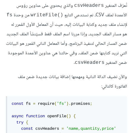
نُعرّف المتغير
والذي يحتوي على عناوين رؤوس
‎csvHeaders‎
الأعمدة لملف CSV، ثم نستدعي التابع
من وحدة
‎fs‎
‎writeFile()‎
لإنشاء ملف جديد وكتابة البيانات إليه، حيث أن المعامل الأول المُمرر له
هو مسار الملف الجديد، وإذا مررنا اسم الملف فقط فسيُنشَأ الملف الجديد
ضمن المسار الحالي لتنفيذ البرنامج، وأما المعامل الثاني المُمرر هو البيانات
التي نريد كتابتها ضمن الملف، وفي حالتنا هي عناوين الأعمدة الموجودة
ضمن المتغير
.
‎csvHeaders‎
والآن نضيف الدالة الثانية ومهمتها إضافة بيانات جديدة ضمن ملف
الفاتورة كالتالي:
const
 fs 
=
 require
(
'fs'
).
promises
;
async
function
 openFile
()
{
try
{
const
 csvHeaders 
=
'name,quantity,price'