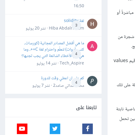
16:50
عُقدة أن تحتوي نفسها مباشرةً أو
لغة solidity
3
Hiba Abdalrheem · نشر
20 يوليو
ل شجرة من
ما هي أفضل المصادر المجانية (كورسات،
كتب، أدوات) لتعلّم واحترام لغة C++، وما
4
هي أهم الأخطاء الشائعة التي يجب تجنبها؟
تمتلك الشجرة عدة أنواع مختلفة من العُقد، فشجرة البُنى للغة Egg التي أنشأناها في المقال الثاني عشر من هذه السلسلة كانت لها معرِّفات identifiers وقيم values
Tech_Aspire · نشر
14 يوليو
كم علي ان اعطي وقت للدورة
4
ستند، ويمكن أن يكون لها عُقدًا فرعيةً child nodes، وأحد الأمثلة على تلك
محمد سداتي صامد2 · نشر
7 يوليو
تابعنا على
 أيضًا على أساس خاصية ثابتة
ين تحمل