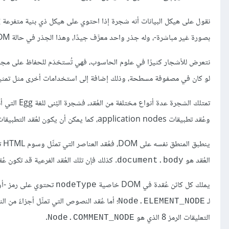
بصورة غير مباشرة-، وله جذر واحد معرَّف جيدًا، وهذا الجذر في حالة DOM هو
نتعرض للأشجار كثيرًا في علوم الحاسوب، فهي تُستخدَم للحفاظ على مجمو
لو كان في مصفوفة مسطحة، وذلك إضافة إلى استخدامات أخرى مثل تمثيل الهياكل التعاودية recursive structures 
وعُقد تطبيقات application nodes، كما يمكن أن يكون لعُقد التطبيقات تلك فروعًا، في حين يكون للمعرِّفات وللقيم أوراقًا leaves أو عُقدًا دون فروع.
العُقد هو
. كذلك فإن تلك العُقد الفرعية قد تكون عُقدًا ورقيةً leaf nodes مثل النصوص أو عُقد التع
document.body
يملك كل كائن عُقدة في DOM خاصية
nodeType
لـ
؛ أما عُقد النصوص التي تمثِّل أجزاءً من ا
Node.ELEMENT_NODE
التعليقات الرمز 8 الذي هو
.
Node.COMMENT_NODE