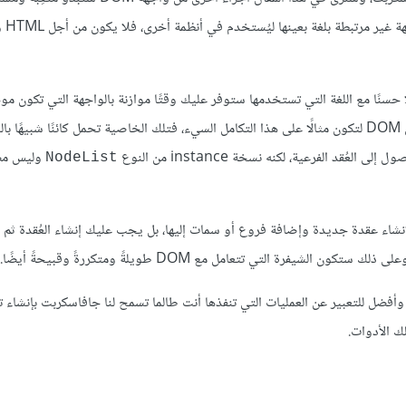
لأن DOM لم يص
ًا حسنًا مع اللغة التي تستخدمها ستوفر عليك وقتًا موازنة بالواجهة التي تكون م
التي في عُقد العناصر في DOM لتكون مثالًا على هذا التكامل السيء، فتلك الخاصية تحمل كائنًا شبيهًا
ُقد الفرعية، لكنه نسخة instance من النوع
وليس مص
NodeList
لإنشاء عقدة جديدة وإضافة فروع أو سمات إليها، بل يجب عليك إنشاء العُقدة ثم 
فضل للتعبير عن العمليات التي تنفذها أنت طالما تسمح لنا جافاسكربت بإنشاء ت
ك الأدوات.