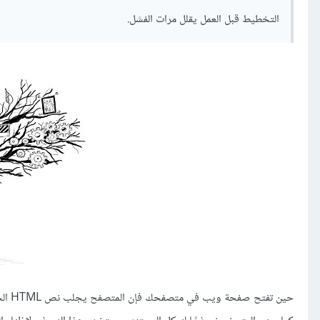
التخطيط قبل العمل يقلل مرات الفشل.
حين تفتح صفحة ويب في متصفحك فإن المتصفح يجلب نص HTML الخاص بها ويحلله كما يفعل المحلل parser الذي أنشأناه في