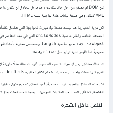
XML كذلك، وهي صيغة بيانات عامة لها بنية تشبه HTML.
لكن مزية المعيارية هنا ليست مقنعة ولا مبررة، فالواجهة التي تتكامل تكامل
اختلاف اللغات، وانظر خاصية
childNodes
array-like object مع خاصية
وخصائص معنونة بأعداد للوصول إلى الع
length
حقيقيةً، لذا فليس لديه توابع مثل
و
.
map
slice
ثم هناك مشاكل ليس لها مراد إلا سوء التصميم، فليست هناك مثلًا طريقةً 
الفروع والسمات واحدة واحدة باستخدام الآثار الجانبية side effects، وعلى ذلك ستكون الشيفرة التي تتعامل مع DOM طويلةً ومتكررةً وقبيحةً أيضًا.
لكن هذه المشاكل والعيوب ليست حتميةً، فمن الممكن تصميم طرق مطوَّرة وأ
الخاصة، كما تأتي العديد من المكتبات الموجهة للبرمجة للمتصفحات بمثل تل
التنقل داخل الشجرة