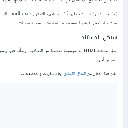
كما يبني المتصفح نموذجًا لهيكل المستند ويستخدم هذا النموذج لإظهار ال
يُعَدّ ه
هيكل بيانات حي تتغير الصفحة بتعديله لتعكس هذه التغييرات.
هيكل المستند
تخيَّل مستند HTML أنه مجموعة متشعِّبة من الصناديق، وتغلِّف فيها وسوم مثل
نصوص أخرى.
انظر هذا المثال من
المقال االسابق
: جافاسكربت والمتصفحات.