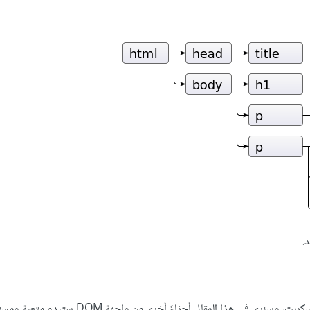
.
لا يتلاءم استخدام رموز عددية مبهمة لتمثيل أنواع العُقد مع طبيعة جافاسكربت، وسنرى في هذا ال