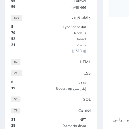
69
Laravel
96
ووردبريس
جافاسكربت
505
5
لغة TypeScript
70
Node.js
52
React
21
Vue.js
(و 3 أكثر)
HTML
82
CSS
215
6
Sass
19
إطار عمل Bootstrap
SQL
59
لغة C#‎
79
 البرامج،
31
‎.NET
28
منصة Xamarin