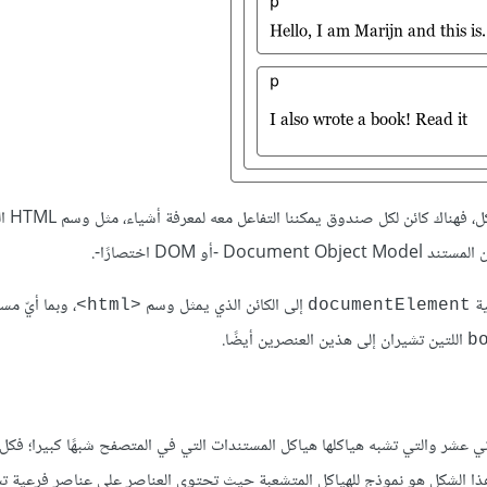
يتبع هيكل البيانات ال
DOM اختصارًا-.
ية
إلى الكائن الذي يمثل وسم
<html>
documentElement
اللتين تشيران إلى هذين العنصرين أيضًا.
b
ي تحدثنا عنها في المقال الثاني عشر والتي تشبه هياكلها هياكل المستندات التي في المتصفح شبهًا كبيرا؛ فك