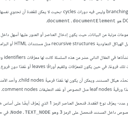
نقول على هيكل البيانات أنه شجرة إذا احتوي على هيكل ذي بنية متفرعة branching وليس فيه دورات cycles -بحيث لا يمكن لل
.
document.documentElement
عات مرتبة من البيانات، حيث يكون إدخال العناصر أو العثور عليها أسهل داخ
مثل مستندات HTML أو البرامج.
ينطبق المنطق نفسه على DOM، فعُقد العناصر التي تمثِّل وسوم HTML تحدِّد هيكل الم
ليقات comment nodes.
تحتوي على رمز -أو عدد- يعرِّف نوع العُقدة، فتحمل العناصر الرمز 1 الذي يُعرَّف
لنصوص داخل المستند فتحصل على الرمز 3 وهو
، في ح
Node.TEXT_NODE