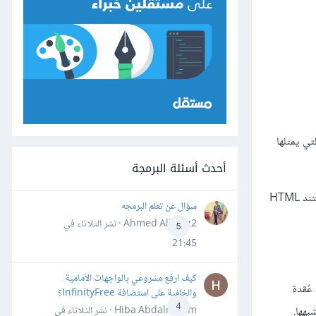
ذي يستخدمه المتصفح لتمثيل هذا المستند هذا الشكل، فهناك كائن لكل صندوق يمكننا التفاعل معه لمعرفة أشياء، مثل وسم HTML التي يمثلها
أحدث أسئلة البرمجة
، وبما أيّ مستند HTML
سؤال عن تعلم البرمجه
Ahmed Alhafiz2 · نشر
الثلاثاء في
5
21:45
كيف ارفع مشروعي بالواجهات الأمامية
ل عُقدة
والخلفية على استضافة InfinityFree؟
4
Hiba Abdalrheem · نشر
الثلاثاء في