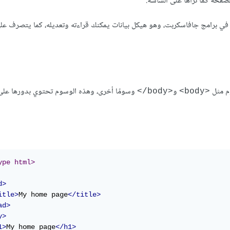
صفحة كما تراها على الشاشة.
ذا التمثيل للمستند طريقةً في صناديق الاختبار sandboxes التي في برامج جافاسكربت، وهو هيكل بيانات يمكنك قراءته وتعديله، كما ي
و
وسومًا أخرى، وهذه الوسوم تحتوي بدورها على
<‎/body>
<body>
ype html>
d>
itle>
My home page
</title>
ad>
y>
1>
My home page
</h1>