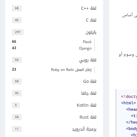
لغة C++‎
68
تصرف على أساس
لغة C
45
بايثون
297
66
Flask
43
Django
 وسوم أو
لغة روبي
50
23
إطار العمل Ruby on Rails
لغة Go
58
لغة جافا
95
<!doct
<html>
لغة Kotlin
5
<hea
لغة Rust
<t
58
</he
برمجة أندرويد
11
<bod
<h