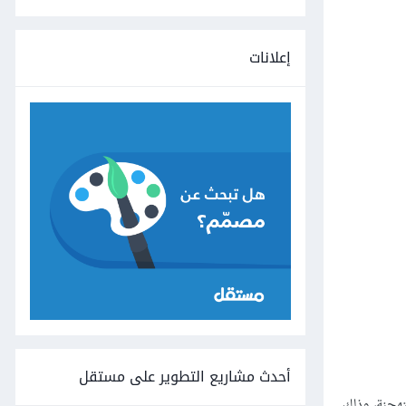
إعلانات
أحدث مشاريع التطوير على مستقل
مقال أجزاءً أخرى من واجهة DOM ستبدو متعِبة ومستهجنة، وذلك