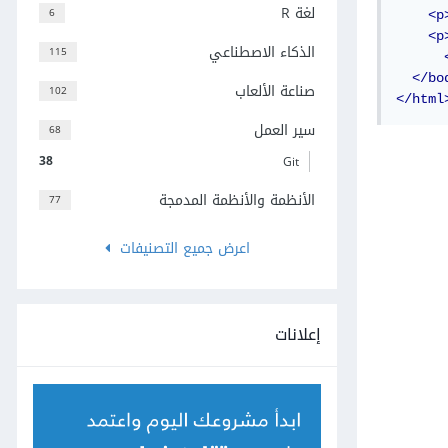
لغة R
6
<p
<p
الذكاء الاصطناعي
115
</bo
صناعة الألعاب
102
</html
سير العمل
68
38
Git
الأنظمة والأنظمة المدمجة
77
اعرض جميع التصنيفات
إعلانات