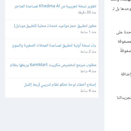
تطوير نسخة تجريبية من Khedma AI لمساعدة المتاجر
مَّم من أجل جافاسكربت وحدها، بل يحاول أن يكون واجهة غير مرتبطة بلغة بعينها ليُستخدم في أنظمة أخرى، فلا يكون من أجل HTML وحدها بل لـ
منذ 33 دقيقة
مطور لتطبيق حجز مواعيد خدمات محلية (تطبيق موبايل)
وحدة على
منذ 1 ساعة
 بالمصفوفة
بناء نسخة أولية لتطبيق لمساعدة المحلات الصغيرة والسوبر 
فوفةً
ماركت
منذ 2 ساعة
مطلوب مبرمج لتخصيص سكريبت 6amMart وربطها بنظام 
المحاسبة "دفترة" وبوابات الدفع في مصر
منذ 4 ساعة
إضافة
إصلاح أخطاء لوحة تحكم نظام تدريبي (ربط إكسل 
وصلاحيات)
منذ 4 ساعة
جريداتنا