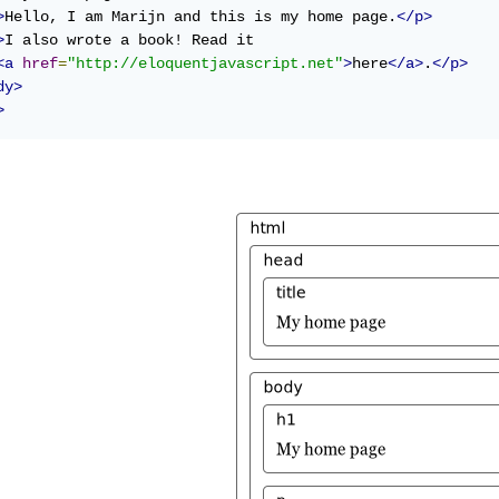
>
Hello, I am Marijn and this is my home page.
</p>
>
I also wrote a book! Read it

<a
href
=
"http://eloquentjavascript.net"
>
here
</a>
.
</p>
dy>
>