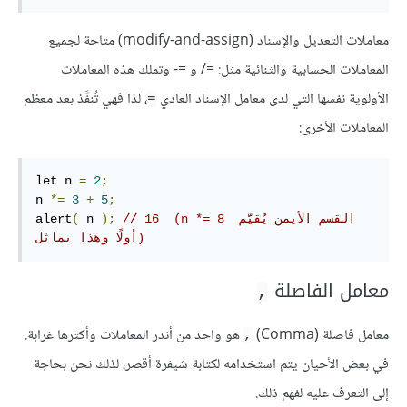
معاملات التعديل والإسناد (modify-and-assign) متاحة لجميع
المعاملات الحسابية والثنائية مثل: ‎/=
و ‎-=
وتملك هذه المعاملات
الأولوية نفسها التي لدى معامل الإسناد العادي
، لذا فهي تُنفَّذ بعد معظم
=
المعاملات الأخرى:
let n 
=
2
;
n 
*=
3
+
5
;
// 16  (n *= 8 القسم الأيمن يُقيَّم 
);
 n 
(
alert
أولًا وهذا يماثل)
معامل الفاصلة
,
معامل فاصلة (Comma)
هو واحد من أندر المعاملات وأكثرها غرابة.
,
في بعض الأحيان يتم استخدامه لكتابة شيفرة أقصر، لذلك نحن بحاجة
إلى التعرف عليه لفهم ذلك.