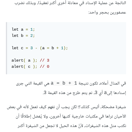
الناتجة عن عملية الإسناد في معادلة أخرى أكثر تعقيدًا، وبذلك نضرب
عصفورين بحجر واحد:
let a 
=
1
;
let b 
=
2
;
let c 
=
3
-
(
a 
=
 b 
+
1
);
alert
(
 a 
);
// 3
alert
(
 c 
);
// 0
في المثال أعلاه، تكون نتيجة
هي القيمة التي جرى
a = b + 1
إسنادها إلى
أي
، ثم يتم طرح من هذه القيمة
.
3
3
a
شيفرة مضحكة، أليس كذلك؟! لكن يجب أن نفهم كيف تعمل لأنه في بعض
الأحيان نراها في مكتبات خارجية كتبها آخرون، ولا يُفضل إطلاقًا أن
نكتب مثل هذه الشيفرات، لأنَّ هذه الحيل لا تجعل من الشيفرة أكثر