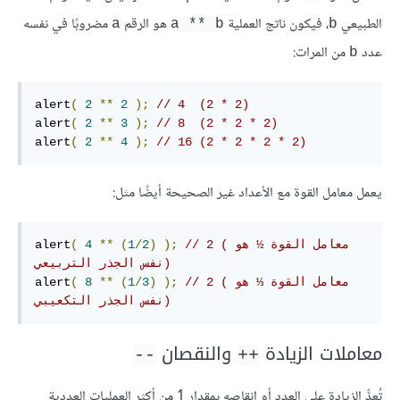
الطبيعي
، فيكون ناتج العملية
هو الرقم
مضروبًا في نفسه
a
a ** b
b
عدد
من المرات:
b
alert
(
2
**
2
);
// 4  (2 * 2)
alert
(
2
**
3
);
// 8  (2 * 2 * 2)
alert
(
2
**
4
);
// 16 (2 * 2 * 2 * 2)
يعمل معامل القوة مع الأعداد غير الصحيحة أيضًا مثل:
// 2 (معامل القوة ½ هو 
);
)
2
/
1
(
**
4
(
alert
نفس الجذر التربيعي)
// 2 (معامل القوة ⅓ هو 
);
)
3
/
1
(
**
8
(
alert
نفس الجذر التكعيبي)
معاملات الزيادة
والنقصان
--
++
تُعدُّ الزيادة على العدد أو إنقاصه بمقدار 1 من أكثر العمليات العددية