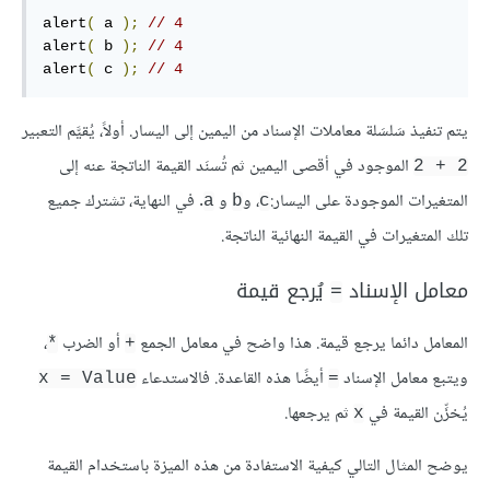
alert
(
 a 
);
// 4
alert
(
 b 
);
// 4
alert
(
 c 
);
// 4
يتم تنفيذ سَلسَلة معاملات الإسناد من اليمين إلى اليسار. أولاً، يُقيَّم التعبير
الموجود في أقصى اليمين ثم تُسنَد القيمة الناتجة عنه إلى
2 + 2
المتغيرات الموجودة على اليسار:
، و
و
. في النهاية، تشترك جميع
a
b
c
تلك المتغيرات في القيمة النهائية الناتجة.
معامل الإسناد
يُرجع قيمة
=
المعامل دائما يرجع قيمة. هذا واضح في معامل الجمع
أو الضرب
،
*
+
ويتبع معامل الإسناد
أيضًا هذه القاعدة. فالاستدعاء
x = Value
=
يُخزِّن القيمة في
ثم يرجعها.
x
يوضح المثال التالي كيفية الاستفادة من هذه الميزة باستخدام القيمة