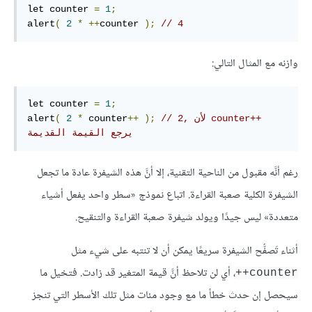
let counter 
=
1
;
alert
(
2
*
++
counter 
);
// 4
وازنه مع المثال التالي:
let counter 
=
1
;
// 2, لأن counter++ 
);
++
 counter
*
2
(
alert
يرجع القيمة القديمة
رغم أنَّه مقبول من الناحية التقنية، إلا أنَّ هذه الشيفرة عادة ما تجعل
الشيفرة الكلية صعبة القراءة. اتباع نموذج «سطر واحد يفعل أشياء
متعددة» ليس جيدًا ويولد شيفرة صعبة القراءة والتنقيح.
أثناء تَصفُّح الشيفرة سريعًا يمكن أن لا تنتبه على شيء مثل
، أي لن تلاحظ أنَّ قيمة المتغير قد زادت. فتخيل ما
counter++
سيحصل إن حدث خطأ ما مع وجود مئات مثل تلك الأسطر التي تنجز