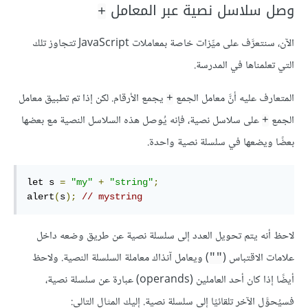
وصل سلاسل نصية عبر المعامل
+
الآن، سنتعرَّف على ميِّزات خاصة بمعاملات JavaScript تتجاوز تلك
التي تعلمناها في المدرسة.
المتعارف عليه أنَّ معامل الجمع
يجمع الأرقام. لكن إذا تم تطبيق معامل
+
الجمع
على سلاسل نصية، فإنه يُوصل هذه السلاسل النصية مع بعضها
+
بعضًا ويضعها في سلسلة نصية واحدة.
let s 
=
"my"
+
"string"
;
alert
(
s
);
// mystring
لاحظ أنه يتم تحويل العدد إلى سلسلة نصية عن طريق وضعه داخل
علامات الاقتباس (
) ويعامل آنذاك معاملة السلسلة النصية. ولاحظ
""
أيضًا إذا كان أحد العاملين (operands) عبارة عن سلسلة نصية،
فسيُحوَّل الآخر تلقائيًا إلى سلسلة نصية. إليك المثال التالي: