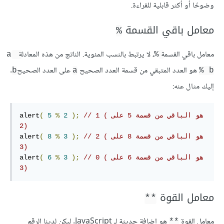
وضوحًا أو أكثر قابلية للقراءة.
معامل باقي القسمة
%
معامل باقي القسمة
، لا يرتبط بالنسب المئوية. الناتج من هذه المعادلة
a 
%
هو العدد المتبقي من قسمة العدد الصحيح
على العدد الصحيح
.
b
a
% b
إليك مثال عنه:
// 1 (هو الباقي من قسمة 5 على 
);
2
%
5
(
alert
2)
// 2 (هو الباقي من قسمة 8 على 
);
3
%
8
(
alert
3)
// 0 (هو الباقي من قسمة 6 على 
);
3
%
6
(
alert
3)
معامل القوة
**
معامل القوة
هو إضافة حديثة لـ JavaScript. ليكن لدينا الرقم
**