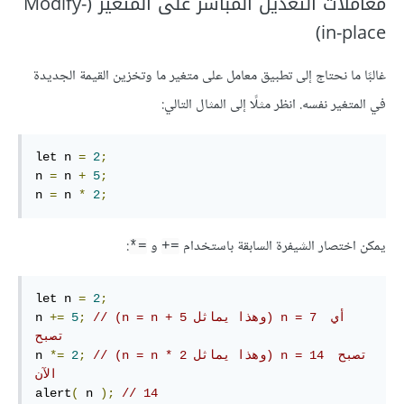
معاملات التعديل المباشر على المتغير (Modify-
in-place)
غالبًا ما نحتاج إلى تطبيق معامل على متغير ما وتخزين القيمة الجديدة
في المتغير نفسه. انظر مثلًا إلى المثال التالي:
let n 
=
2
;
n 
=
 n 
+
5
;
n 
=
 n 
*
2
;
يمكن اختصار الشيفرة السابقة باستخدام
و
:
‎*=‎
‎+=‎
let n 
=
2
;
// (n = n + 5 وهذا يماثل) n = 7 أي 
;
5
+=
n 
تصبح
// (n = n * 2 وهذا يماثل) n = 14 تصبح 
;
2
*=
n 
الآن
alert
(
 n 
);
// 14