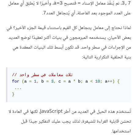
، ثم يُنفَّذ معامل الإسناد
فتصبح
، وأخيرًا لا يُطبَّق أي معامل
a=3
=
3,7
على العدد الموجود بعد الفاصلة، أي يُتجاهَل العدد
.
7
لماذا نحتاج إلى معامل يتجاهل كل القيم باستثناء قيمة الجزء الأخير؟ في
بعض الأحيان، يستخدمه المبرمجون في بنيات أكثر تعقيدًا لوضع العديد
من الإجراءات في سطر واحد. قد تكون أبسط تلك البنيات المعقدة هي
بنية الحلقية التكرارية التالية:
// ثلاث معاملات في سطر واحد
for
(
a 
=
1
,
 b 
=
3
,
 c 
=
 a 
*
 b
;
 a 
<
10
;
 a
++)
{
...
}
تُستخدَم هذه الحيل في العديد من أطر JavaScript. لكنها في العادة لا
تحسّن قابلية القراءة للشيفرة، لذلك يجب عليك التفكير جيدًا قبل
استخدامها.