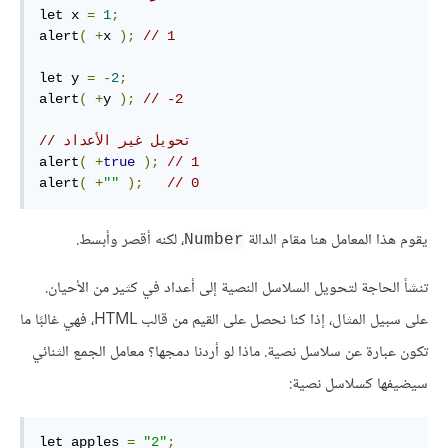
let x 
=
1
;
alert
(
+
x 
);
// 1
let y 
=
-
2
;
alert
(
+
y 
);
// -2
// تحويل غير الأعداد
alert
(
+
true
);
// 1
alert
(
+
""
);
// 0
يقوم هذا المعامل هنا مقام الدالة
، لكنه أقصر وأبسط.
Number‎
تنشأ الحاجة لتحويل السلاسل النصية إلى أعداد في كثير من الأحيان.
على سبيل المثال، إذا كنا نحصل على القيم من قالب HTML، فهي غالبًا ما
تكون عبارة عن سلاسل نصية. ماذا لو أردنا دمجها؟ معامل الجمع الثنائي
سيضيفها كسلاسل نصية:
let apples 
=
"2"
;