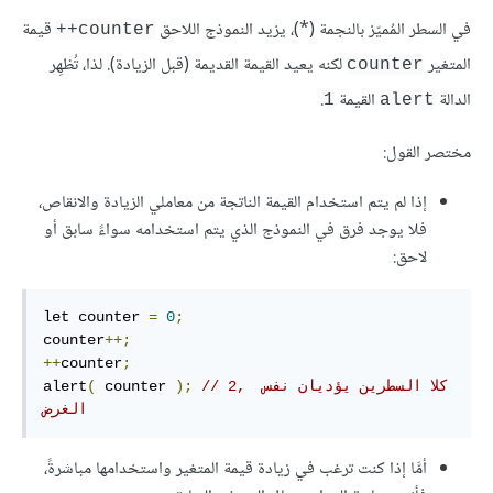
في السطر المُميّز بالنجمة (*)، يزيد النموذج اللاحق
قيمة
counter++
المتغير
لكنه يعيد القيمة القديمة (قبل الزيادة). لذا، تُظهِر
counter
الدالة
القيمة
.
1
alert
مختصر القول:
إذا لم يتم استخدام القيمة الناتجة من معاملي الزيادة والانقاص،
فلا يوجد فرق في النموذج الذي يتم استخدامه سواءً سابق أو
لاحق:
let counter 
=
0
;
counter
++;
++
counter
;
// 2, كلا السطرين يؤديان نفس 
);
 counter 
(
alert
الغرض
أمَّا إذا كنت ترغب في زيادة قيمة المتغير واستخدامها مباشرةً،