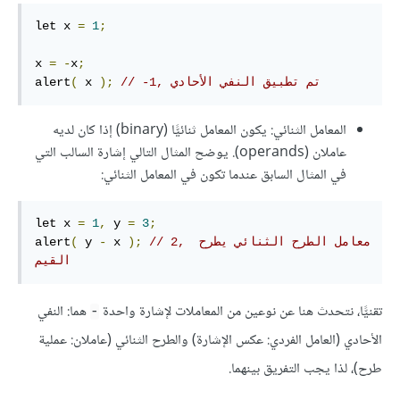
let x 
=
1
;
x 
=
-
x
;
// -1, تم تطبيق النفي الأحادي
);
 x 
(
alert
المعامل الثنائي: يكون المعامل ثنائيًّا (binary) إذا كان لديه
عاملان (operands). يوضح المثال التالي إشارة السالب التي
في المثال السابق عندما تكون في المعامل الثنائي:
let x 
=
1
,
 y 
=
3
;
// 2, معامل الطرح الثنائي يطرح 
);
 x 
-
 y 
(
alert
القيم
تقنيًّا، نتحدث هنا عن نوعين من المعاملات لإشارة واحدة
هما: النفي
-
الأحادي (العامل الفردي: عكس الإشارة) والطرح الثنائي (عاملان: عملية
طرح)، لذا يجب التفريق بينهما.