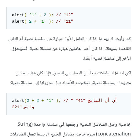
alert
(
'1'
+
2
);
// "12"
alert
(
2
+
'1'
);
// "21"
كما رأيت، لا يهم ما إذا كان العامل الأول عبارة عن سلسلة نصية أم الثاني.
القاعدة بسيطة: إذا كان أحد العاملين عبارة عن سلسلة نصية، فسيُحوَّل
الآخر إلى سلسلة نصية أيضًا.
لكن انتبه! المعاملات تبدأ من اليسار إلى اليمين. فإذا كان هناك عددان
متبوعان بسلسلة نصية، فستُجمَع الأعداد قبل تحويلها إلى سلسلة نصية:
// "أي أن الناتج "41" 
);
'1'
+
2
+
2
(
alert
وليس "221
خاصية وصل السلاسل النصية وجمعها في سلسلة واحدة (String
concatenation) ميزة خاصة بمعامل الجمع
، بينما تعمل المعاملات
+