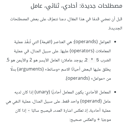
مصطلحات جديدة: أحادي، ثنائي، عامل
قبل أن نمضي قدمًا في هذا المقال، دعنا نتعرَّف على بعض المصطلحات
الجديدة.
العوامل (operands): هي العناصر (القيمة) التي تُنفَّذ عملية
المعاملات (operators) عليها. على سبيل المثال، في عملية
الضرب
، يوجد عاملان؛ العامل الأيسر هو 2 والأيمن هو 5.
5 * 2
يطلق عليها البعض أحيانًا الاسم «وسائط» (arguments) بدلًا
من «عوامل» (operands).
المعامل الأحادي: يكون المعامل أحاديًّا (unary) إذا كان لديه
عامل (operand) واحد فقط. على سبيل المثال، عملية النفي هي
عملية أحادية، إذ تعكس اشارة العدد، فيصبح سالبًا
إذا كان
-
موجبًا
والعكس صحيح:
+