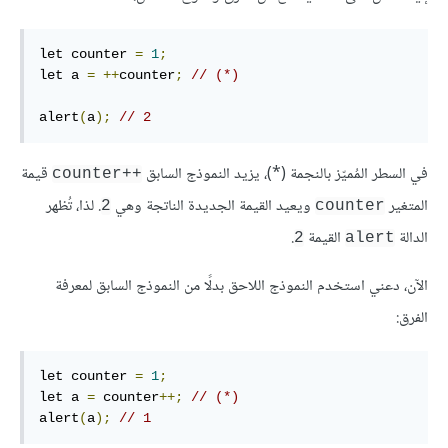
let counter 
=
1
;
let a 
=
++
counter
;
// (*)
alert
(
a
);
// 2
في السطر المُميّز بالنجمة (*)، يزيد النموذج السابق
قيمة
++counter
المتغير
ويعيد القيمة الجديدة الناتجة وهي
. لذا، تُظهر
2
counter
الدالة
القيمة
.
2
alert
الآن، دعني استخدم النموذج اللاحق بدلًا من النموذج السابق لمعرفة
الفرق:
let counter 
=
1
;
let a 
=
 counter
++;
// (*)
alert
(
a
);
// 1