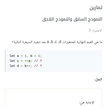
تمارين
النموذج السابق والنموذج اللاحق
الأهمية: 5
ما هي القيم النهائية للمتغيرات
،
،
،
بعد تنفيذ الشيفرة التالية؟
a
b
c
d
let a 
=
1
,
 b 
=
1
;
let c 
=
++
a
;
// ?
let d 
=
 b
++;
// ?
الحل:
الإجابة هي: