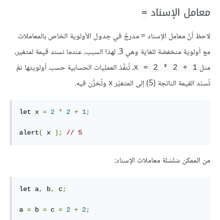
معامل الإسناد
=
لاحظ أنَّ معامل الإسناد = مدرجٌ في جدول الأولوية الخاص بالمعاملات
مع أولوية منخفضة للغاية وهي 3. لهذا السبب، عندما نسند قيمة لمتغير،
مثل
، تُنفَّذ العمليات الحسابية حسب أولويتها ثمَّ
x = 2 * 2 + 1
تُسنَد القيمة الناتجة (5) إلى المتغيِّر x وتُخزَّن فيه.
let x 
=
2
*
2
+
1
;
alert
(
 x 
);
// 5
من الممكن سَلسَلة معاملات الإسناد:
let a
,
 b
,
 c
;
a 
=
 b 
=
 c 
=
2
+
2
;