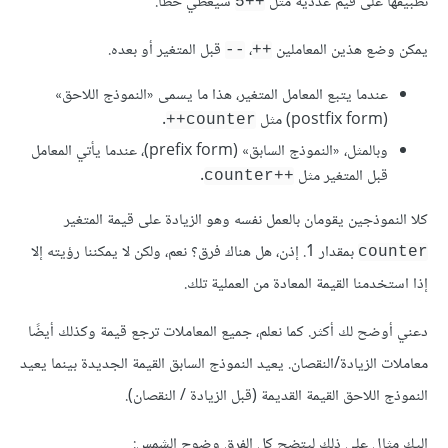
تطبيقها على قيم عددية مثل
سيعطي خطأ.
‎5++‎
يمكن وضع هذين المعاملين
،
قبل المتغير أو بعده.
--
++
عندما يتبع المعامل المتغير، هذا ما يسمى «النموذج اللاحق»
(postfix form) مثل
.
counter++
وبالمثل، «النموذج السابق» (prefix form)، عندما يأتي المعامل
قبل المتغير مثل
.
++counter
كلا النموذجين يقومان بالعمل نفسه وهو الزيادة على قيمة المتغير
بمقدار 1. إذن، هل هناك فرق؟ نعم، ولكن لا يمكننا رؤيته إلا
counter
إذا استخدمنا القيمة المعادة من العملية تلك.
دعني أوضح لك أكثر. كما نعلم، جميع المعاملات ترجع قيمة وكذلك أيضًا
معاملات الزيادة/النقصان. يعيد النموذج السابق القيمة الجديدة بينما يعيد
النموذج اللاحق القيمة القديمة (قبل الزيادة / النقصان).
إليك مثال على ذلك ليتضح كل الفرق وضوح الشمس: