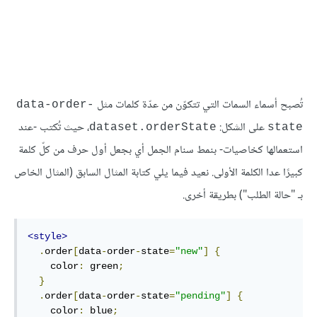
تُصبح أسماء السمات التي تتكوّن من عدّة كلمات مثل
data-order-
على الشكل:
، حيث تُكتب -عند
dataset.orderState
state
استعمالها كخاصيات- بنمط سنام الجمل أي بجعل أول حرف من كلّ كلمة
كبيرًا عدا الكلمة الأولى. نعيد فيما يلي كتابة المثال السابق (المثال الخاص
بـ "حالة الطلب") بطريقة أخرى.
<style>
.
order
[
data
-
order
-
state
=
"new"
]
{
    color
:
 green
;
}
.
order
[
data
-
order
-
state
=
"pending"
]
{
    color
:
 blue
;