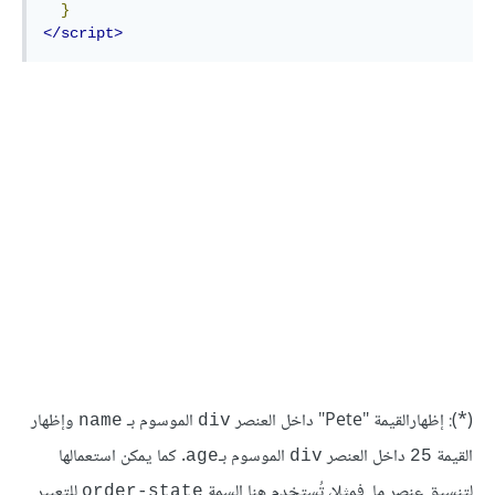
}
</script>
(*): إظهارالقيمة "Pete" داخل العنصر
الموسوم بـ
وإظهار
name
div
القيمة
داخل العنصر
الموسوم بـ
. كما يمكن استعمالها
age
div
25
لتنسيق عنصر ما. فمثلا، تُستخدم هنا السمة
للتعبير
order-state