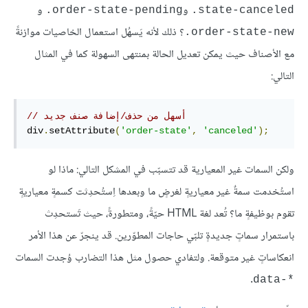
و
و
order-state-pending.
state-canceled.
؟ ذلك لأنه يَسهُل استعمال الخاصيات موازنةً
order-state-new.
مع الأصناف حيث يمكن تعديل الحالة بمنتهى السهولة كما في المثال
التالي:
// أسهل من حذف/إضافة صنف جديد
div
.
setAttribute
(
'order-state'
,
'canceled'
);
ولكن السمات غير المعيارية قد تتسبّب في المشكل التالي: ماذا لو
استُخدمت سمةٌ غير معياريةٍ لغرضٍ ما وبعدها اِستُحدِثت كسمةٍ معياريةٍ
تقوم بوظيفةٍ ما؟ تُعد لغة HTML حيّةً، ومتطورةً، حيث تَستحدِث
باستمرار سماتٍ جديدةٍ تلبّي حاجات المطوّرين. قد ينجرّ عن هذا الأمر
انعكاساتٍ غير متوقعة. ولتفادي حصول مثل هذا التضارب وُجدت السمات
.
*-data