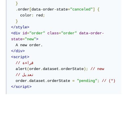
}
.
order
[
data
-
order
-
state
=
"canceled"
]
{
    color
:
 red
;
}
</style>
<div
id
=
"order"
class
=
"order"
data-order-
state
=
"new"
>
</div>
<script>
// قراءة 
  alert
(
order
.
dataset
.
orderState
);
// new
// تعديل 
  order
.
dataset
.
orderState 
=
"pending"
;
// (*)
</script>