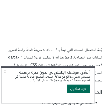
يُعدّ استعمال السمات التي تبدأ بـ
طريقةً فعالةً وآمنةً لتمرير
*-data
البيانات غير المعيارية. لاحظ هنا أنه لا يمكنك قراءة السمات
*-data
فحسب، بل حتى تعديلها، ومن ثمّ تُطبَّق تنسيقات CSS بناءً عليها. في
المثال أعلاه، غيّرت تعليمة السطر الأخير (الموسوم بالرمز
) اللّون
(*)
ليصبح أزرقًا.
الخلاصة
السمة هي ما يدوّن على شيفرة HTML