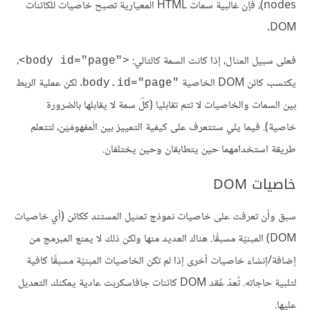
nodes)، فإن غالبية سمات HTML المعيارية تصبح خاصيات للكائنات
DOM.
فعلى سبيل المثال، إذا كانت السمة كالتالي:
،
<"body id="page>
يكتسب كائن DOM الخاصية
. لكن عملية الربط
"body.id="page
بين السمات والخاصيات لا تتم تقابليا (كلّ سمة لا يقابلها بالضرورة
خاصية). فيما يلي ستتعرف على كيفية التمييز بين الْمفهومَيْن، لتتعلم
طريقة استخدامهما حين يتطابقان وحين يختلفان.
خاصيات DOM
سبق وأن تعرفت على خاصيات نموذج تمثيل المستند ككائن (أي خاصيات
DOM) المبنيّة مسبقًا. هناك العديد منها ولكن ذلك لا يمنع المبرمج من
إضافة/إنشاء خاصيات أخرى إذا لم تكن الخاصيات المبنيّة مسبقًا كافية
لتلبية حاجاته. تُعدّ عُقد DOM كائنات جافاسكربت عادية يمكنك التعديل
عليها.