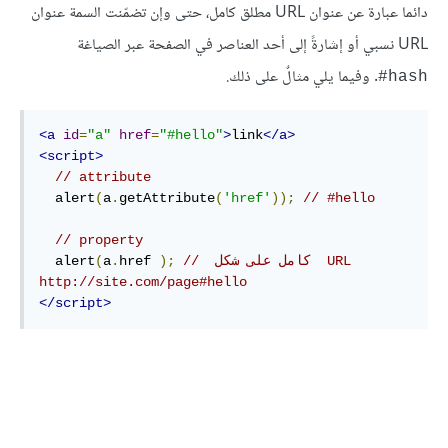
دائما عبارة عن عنوان URL مطلق كامل، حتى وإن تضمّنت السمة عنوان
URL نسبي أو إشارةً إلى أحد العناصر في الصفحة عبر الصياغة
. وفيما يلي مثالٌ على ذلك.
hash#
<a
id
=
"a"
href
=
"#hello"
>
link
</a>
<script>
// attribute
  alert
(
a
.
getAttribute
(
'href'
));
// #hello
// property
// ‫ URL  كامل على شكل 
);
href 
.
a
(
  alert
http://site.com/page#hello 
</script>