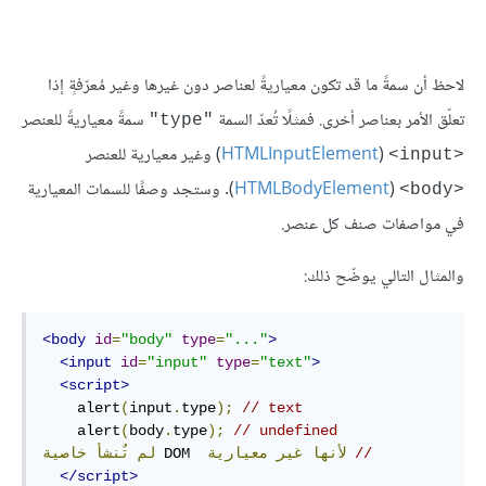
لاحظ أن سمةً ما قد تكون معياريةً لعناصر دون غيرها وغير مُعرّفةٍ إذا
تعلّق الأمر بعناصر أخرى. فمثلًا تُعدّ السمة
سمةً معياريةً للعنصر
"type"
‏ (
HTMLInputElement
) وغير معيارية للعنصر
<input>
‏ (
HTMLBodyElement
). وستجد وصفًا للسمات المعيارية
<body>
في مواصفات صنف كل عنصر.
والمثال التالي يوضّح ذلك:
<body
id
=
"body"
type
=
"..."
>
<input
id
=
"input"
type
=
"text"
>
<script>
    alert
(
input
.
type
);
// text
    alert
(
body
.
type
);
// undefined
//
لأنها
غير
معيارية
 DOM  
لم
تٌنشأ
خاصية
</script>