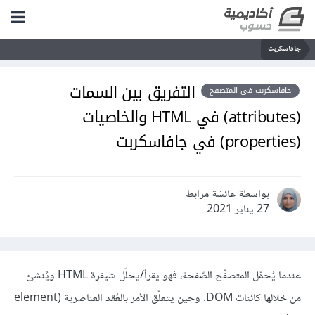
جافاسكربت
التفريق بين السمات
جافاسكربت في المتصفح
(attributes) في HTML والخاصيات
(properties) في جافاسكربت
بواسطة عائشة مرابط
27 يناير 2021
عندما يُحمِّل المتصفّح الصّفحة، فهو يقرأ/يحلّل شيفرة HTML ويُنشئ
من خلالها كائنات DOM. وحين يتعلّق الأمر بالعُقد العناصرية (element