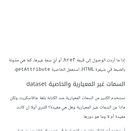
إذا ما أردت الوصول إلى قيمة
، أو أيّ سمةٍ غيرها، كما هي مدّونة
href
بالضبط في شيفرة HTML، استعمل الخاصية
.
getAttribute
السمات غير المعيارية والخاصية dataset
نستخدم الكثير من السمات المعيارية عند الكتابة بلغة جافاسكربت ولكن
ماذا عن السمات غير المعيارية وهل هي مفيدة؟ فلنرى أولا إن كانت
مفيدة أم لا وما هو دورها.
تُستخدم أحيانا السمات غير المعيارية في تمرير البيانات من شيفرة