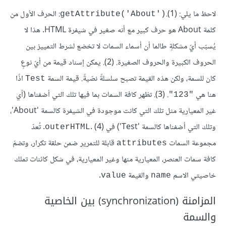
لاحظ ما يلي: (1).
: الحرف الأول من
('getAttribute('About
كلمة About هو حرف كبير مع أنه صغير في شيفرة HTML. هذا لا
يُسبّب أيّ مشكلةٍ طالما أن أسماء السمات لا تخضع لشرط التمييز بين
الحروف الكبيرة والحروف الصغيرة. (2). يمكن إسناد قيمة من أيّ نوعٍ
كان للسمة، ولكن هذه القيمة تصبح سلسلةً نصّيةً. قيمة السمة
اذًا
Test
هنا هي
. (3). تظهر كافة السمات بما فيها تلك التي أضفناها (أي
"123"
غير المعيارية مثل تلك التي كانت موجودة في الشيفرة كالسمة 'About'،
وتلك التي أضفناها كالسمة 'Test') في
. (4). تُعدّ
outerHTML
مجموعة السمات
قابلة للتمرير ضمن حلقة تكرار، وتضمّ
attributes
كافة سمات العنصر، المعيارية منها وغير المعيارية، في شكل كائنات تملك
خاصيتي الاسم
والقيمة
.
value
name
المزامنة (synchronization) بين الخاصية
والسمة