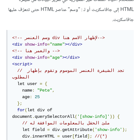
HTML إلى جافاسكربت أو لـ : "وسم" عناصر HTML حتى تتعرّف عليها
جافاسكربت.
<!-- وسم العنصر div لإظهار الاسم هنا-->
<div
show-info
=
"name"
></div>
<!-- والعمر هنا -->
<div
show-info
=
"age"
></div>
<script>
// تجد الشيفرة العنصر الموسوم وتقوم بإظهار 
المطلوب
  let user 
=
{
    name
:
"Pete"
,
    age
:
25
};
for
(
let div of 
document
.
querySelectorAll
(
'[show-info]'
))
{
// ملئ الحقل بالمعلومات الموافقة له
    let field 
=
 div
.
getAttribute
(
'show-info'
);
    div
.
innerHTML 
=
 user
[
field
];
//(*) 