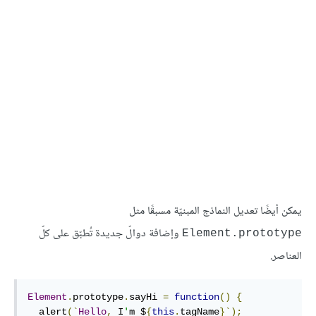
يمكن أيضًا تعديل النماذج المبنيّة مسبقًا مثل
وإضافة دوالّ جديدة تُطبّق على كلّ
Element.prototype
العناصر.
Element
.
prototype
.
sayHi 
=
function
()
{
  alert
(`
Hello
,
 I
'
m $
{
this
.
tagName
}`);