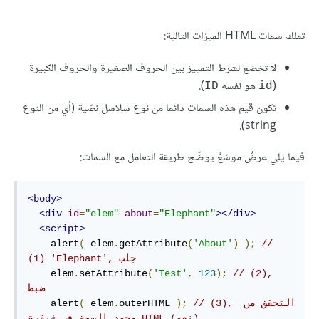
تملك سمات HTML الميزات التالية:
لا تخضع لشرط التمييز بين الحروف الصغيرة والحروف الكبيرة
(
هو نفسه
).
ID
id
تكون قيم هذه السمات دائما من نوع سلاسل نصّية (أي من النوع
string).
فيما يلي عرضٌ موسّعٌ يوضّح طريقة التعامل مع السمات:
<body>
<div
id
=
"elem"
about
=
"Elephant"
></div>
<script>
    alert
(
 elem
.
getAttribute
(
'About'
)
);
// 
(1) 'Elephant', جلب
    elem
.
setAttribute
(
'Test'
,
123
);
// (2), 
ضبط
// (3), التحقق من 
);
outerHTML 
.
 elem
(
    alert
وجود السمة في شيفرة HTML (نعم)