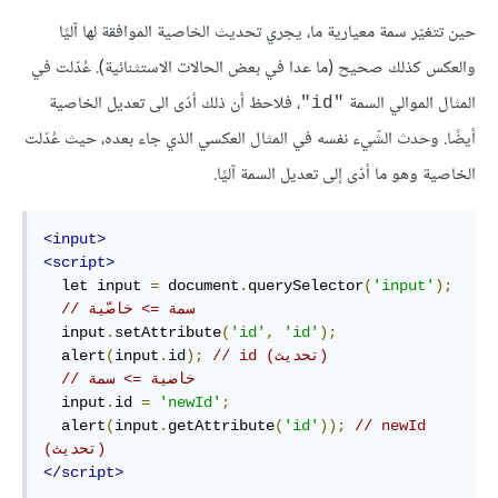
حين تتغيّر سمة معيارية ما، يجري تحديث الخاصية الموافقة لها آليًا
والعكس كذلك صحيح (ما عدا في بعض الحالات الاستثنائية). عُدّلت في
المثال الموالي السمة
، فلاحظ أن ذلك أدّى الى تعديل الخاصية
"id"
أيضًا. وحدث الشّيء نفسه في المثال العكسي الذي جاء بعده، حيث عُدّلت
الخاصية وهو ما أدّى إلى تعديل السمة آليًا.
<input>
<script>
  let input 
=
 document
.
querySelector
(
'input'
);
// سمة => خاصّية
  input
.
setAttribute
(
'id'
,
'id'
);
// id (تحديث)
);
id
.
input
(
  alert
// خاصية => سمة 
  input
.
id 
=
'newId'
;
  alert
(
input
.
getAttribute
(
'id'
));
// newId 
(تحديث)
</script>