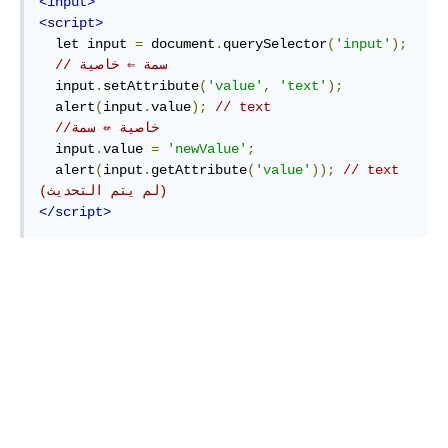
<input>
<script>
  let input 
=
 document
.
querySelector
(
'input'
);
// سمة ⇐ خاصية
  input
.
setAttribute
(
'value'
,
'text'
);
  alert
(
input
.
value
);
// text
//خاصية ⇍ سمة
  input
.
value 
=
'newValue'
;
  alert
(
input
.
getAttribute
(
'value'
));
// text 
(لم يتم التحديث)
</script>