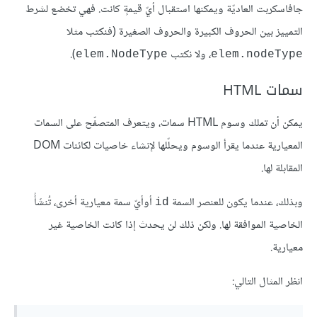
جافاسكربت العاديّة ويمكنها استقبال أيّ قيمةٍ كانت. فهي تخضع لشرط
التمييز بين الحروف الكبيرة والحروف الصغيرة (فنكتب مثلا
، ولا نكتب
).
elem.NodeType
elem.nodeType
سمات HTML
يمكن أن تملك وسوم HTML سمات، ويتعرف المتصفّح على السمات
المعيارية عندما يقرأ الوسوم ويحلّلها لإنشاء خاصيات لكائنات DOM
المقابلة لها.
وبذلك، عندما يكون للعنصر السمة
أوأيّ سمة معيارية أخرى، تُنشَأُ
id
الخاصية الموافقة لها. ولكن ذلك لن يحدث إذا كانت الخاصية غير
معيارية.
انظر المثال التالي: