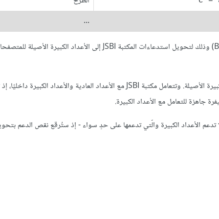
الطرح
c = 
...
… ثم نستخدم لترقيع الدعم ملحقات إضافية (مثل الملحق الإضافي Babel) وذلك لتحويل استدعاءات المكتبة JSBI إلى الأعداد الكبيرة 
بتعبير آخر، يقترح هذا النهج أن نكتب الشيفرة في JSBI بدلًا من الأعداد الكبيرة الأصيلة. وتتعامل مكتبة JSBI مع الأعداد العادية والأعداد الكبير
 جاهزة للتعامل مع الأعداد الكبيرة.
 JSBI على حالها للمحركات التي لا تدعم الأعداد الكبيرة والّتي تدعمها على حدٍ سواء - إذ ستُرقع نقص الدعم بتحو