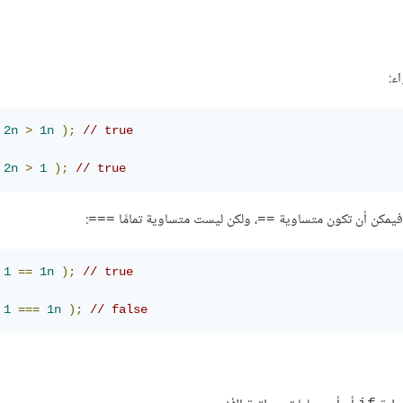
ء:
2n
>
1n
);
// true
2n
>
1
);
// true
ة، فيمكن أن تكون متساوية
، ولكن ليست متساوية تمامًا
:
===
==
1
==
1n
);
// true
1
===
1n
);
// false