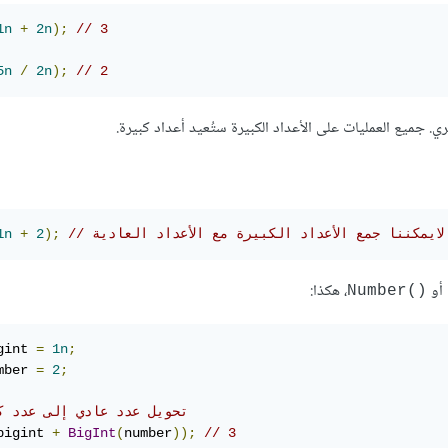
1n
+
2n
);
// 3
5n
/
2n
);
// 2
ري. جميع العمليات على الأعداد الكبيرة ستُعيد أعداد كبيرة.
أ: لايمكننا جمع الأعداد الكبيرة مع الأعداد العادية
);
2
+
1n
أو
، هكذا:
Number()‎
gint 
=
1n
;
mber 
=
2
;
// تحويل عدد عادي إلى عدد ك
bigint 
+
BigInt
(
number
));
// 3