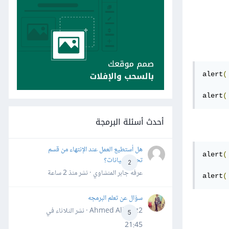
alert
(
alert
(
أحدث أسئلة البرمجة
هل أستطيع العمل عند الإنتهاء من قسم
alert
(
تحليل البيانات؟
2
عرفه جابر المنشاوي · نشر
منذ 2 ساعة
alert
(
سؤال عن تعلم البرمجه
Ahmed Alhafiz2 · نشر
الثلاثاء في
5
21:45