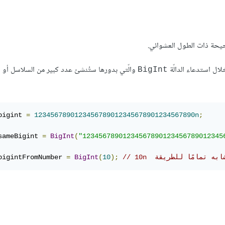
حيحة ذات الطول العشوائي.
لال استدعاء الدالّة
والّتي بدورها ستُنشئ عدد كبير من السلاسل أو ا
BigInt
bigint 
=
1234567890123456789012345678901234567890n
;
sameBigint 
=
BigInt
(
"12345678901234567890123456789012345
 مشابه تمامًا للطريقة  10n
);
10
(
BigInt
=
bigintFromNumber 