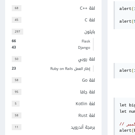
لغة C++‎
68
alert
(
لغة C
45
alert
(
بايثون
297
66
Flask
43
Django
لغة روبي
50
23
إطار العمل Ruby on Rails
alert
(
لغة Go
58
لغة جافا
95
لغة Kotlin
5
let bi
let nu
لغة Rust
58
بير
برمجة أندرويد
11
alert
(