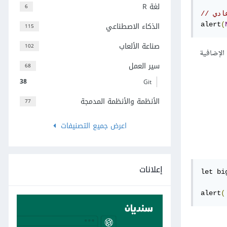
لغة R
6
ادي
الذكاء الاصطناعي
alert
(
115
صناعة الألعاب
102
 الإضافية
سير العمل
68
38
Git
الأنظمة والأنظمة المدمجة
77
اعرض جميع التصنيفات
إعلانات
let bi
alert
(