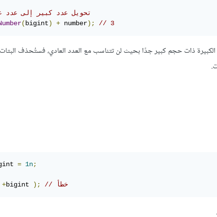
// تحويل عدد كبير إلى عدد ع
Number
(
bigint
)
+
 number
);
// 3
اد الكبيرة ذات حجم كبير جدًا بحيث لن تتناسب مع العدد العادي، فستُحذف البتات
.
gint 
=
1n
;
// خطأ
);
bigint 
+