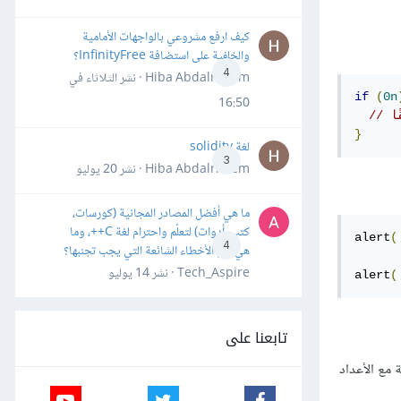
كيف ارفع مشروعي بالواجهات الأمامية
والخلفية على استضافة InfinityFree؟
4
Hiba Abdalrheem · نشر
الثلاثاء في
if
(
0n
16:50
ًا
}
لغة solidity
3
Hiba Abdalrheem · نشر
20 يوليو
ما هي أفضل المصادر المجانية (كورسات،
كتب، أدوات) لتعلّم واحترام لغة C++، وما
alert
(
4
هي أهم الأخطاء الشائعة التي يجب تجنبها؟
Tech_Aspire · نشر
14 يوليو
alert
(
تابعنا على
مع الأعداد