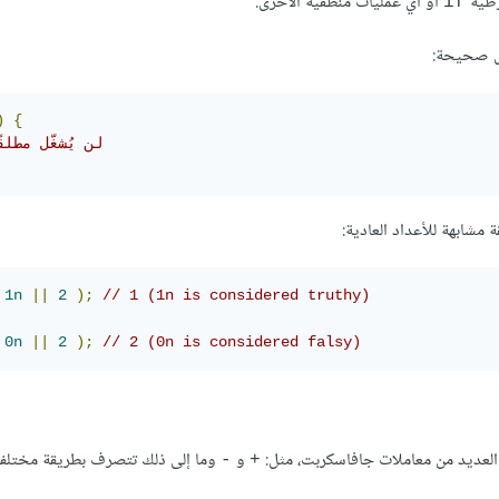
أو أي عمليات منطقية الأخرى.
if
رى صحيحة:
)
{
// لن يُشغّل مطلق
 مشابهة للأعداد العادية:
1n
||
2
);
// 1 (1n is considered truthy)
0n
||
2
);
// 2 (0n is considered falsy)
 العديد من معاملات جافاسكربت، مثل:
و
وما إلى ذلك تتصرف بطريقة مختلفة 
-
+