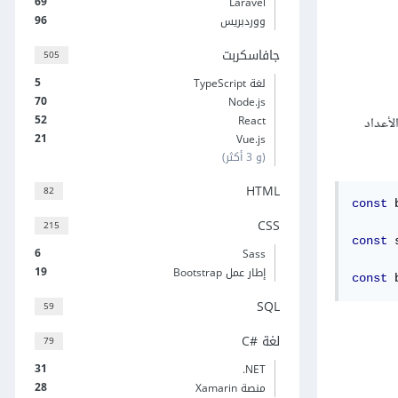
69
Laravel
96
ووردبريس
جافاسكربت
505
5
لغة TypeScript
70
Node.js
52
React
لأعداد
21
Vue.js
(و 3 أكثر)
HTML
82
const
 
CSS
215
const
 
6
Sass
19
إطار عمل Bootstrap
const
 
SQL
59
لغة C#‎
79
31
‎.NET
28
منصة Xamarin