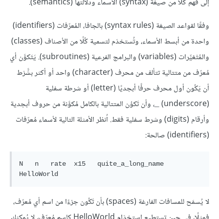
إلى فهم كُلًا من صيغة (syntax) الأسماء ودلالتها (semantics).
وفقًا لقواعد الصيغة (syntax rules) بالجافا، المُعرّفات (identifiers)
واحدة من أبسط الأسماء، وتُستخدَم لتسمية كُلًا من الأصناف (classes)
والمُتْغيِّرات (variables) والبرامج الفرعية (subroutines). يَتَكوَّن أي
مُعرّف من متتالية تتألف من محرف (character) واحد أو أكثر بشَّرْط
أن يَكُون أول محرف حرفًا أبجديًا (letter) أو شرطة سفلية
(underscore)
، وأن تَكوُن المتتالية بالكامل مُكوَّنة من حروف أبجدية
_
وأرقام (digits) وشرط سفلية فقط. اُنظر الأمثلة التالية لأسماء مُعرّفات
(identifiers) صالحة:
N   n   rate  x15   quite_a_long_name   
لا يُسمَح للمسافات الفارغة (spaces) بأن تَكُون جزءًا من اسم أي مُعرّف،
فمثلًا، في حين تستطيع اِستخدَام HelloWorld كاسم مُعرّف، لا يُمكِنك