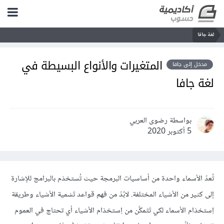
لغة جافا
المتغيرات والأنواع البسيطة في
مدخل إلى جافا
لغة جافا
بواسطة رضوى العربي
5 أكتوبر 2020
تُعدّ الأسماء واحدة من أساسيات البرمجة حيث تُستخدَم بالبرامج للإشارة
إلى كثير من الأشياء المختلفة. لابُدّ من فهم قواعد تَسْمية الأشياء وطريقة
اِستخدَام الأسماء لكي تَتَمكَّن من اِستخدَام الأشياء أي تحتاج في العموم