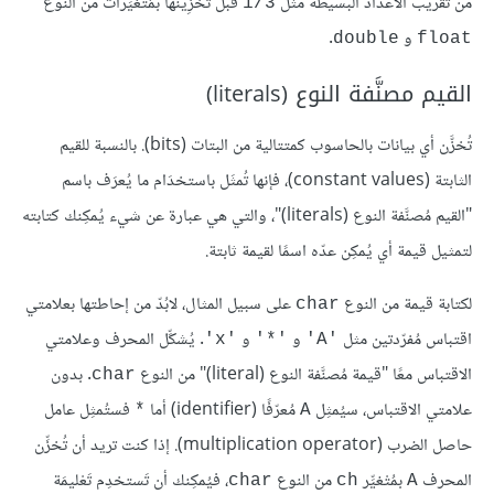
من تقريب الأعداد البسيطة مثل
قبل تَخْزِينها بمُتْغيِّرات من النوع
1/3
و
.
double
float
القيم مصنَّفة النوع (literals)
تُخزَّن أي بيانات بالحاسوب كمتتالية من البتات (bits). بالنسبة للقيم
الثابتة (constant values)، فإنها تُمثَل باستخدَام ما يُعرَف باسم
"القيم مُصنَّفة النوع (literals)"، والتي هي عبارة عن شيء يُمكِنك كتابته
لتمثيل قيمة أي يُمكِن عدّه اسمًا لقيمة ثابتة.
لكتابة قيمة من النوع
على سبيل المثال، لابُدّ من إحاطتها بعلامتي
char
اقتباس مُفرّدتين مثل
و
و
. يُشكِّل المحرف وعلامتي
'x'
'*'
'A'
الاقتباس معًا "قيمة مُصنَّفة النوع (literal)" من النوع
. بدون
char
علامتي الاقتباس، سيُمثِل
مُعرّفًا (identifier) أما
فستُمثِل عامل
*
A
حاصل الضرب (multiplication operator). إذا كنت تريد أن تُخزِّن
المحرف
بمُتْغيِّر
من النوع
، فيُمكِنك أن تَستخدِم تَعْليمَة
char
ch
A