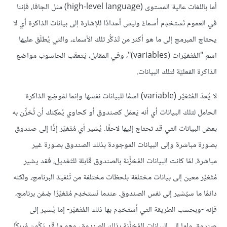
أما باللغات عالية المستوى (high-level language) مثل الجافا، فإننا
في العموم نَستخدِم أسماءً وليس أعدادًا للإشارة إلى بيانات الذاكرة أي لا
يحتاج المبرمج إلى ما هو أكثر من تَذكُّر تلك الأسماء، والتي يُطلَق عليها
اسم "المُتْغيِّرات (variables)"، وفي المقابل، يَتعقَب الحاسوب مواضع
الذاكرة الفعليّة لتلك البيانات.
لا يُعدّ المُتْغيِّر (variable) اسمًا للبيانات نفسها وإنما لمَوضِع الذاكرة
الحامل لتلك البيانات أي أنه يَعمَل كصندوق أو كحاوي يُمكِنك أن تُخزِّن به
بعض البيانات التي قد تحتاج إليها لاحقًا. يُشير أي مُتْغيِّر إذًا إلى صندوق
بصورة مباشرة وإلى البيانات الموجودة بذلك الصندوق بصورة غير
مباشرة. لمّا كانت البيانات المُخزَّنة بالصندوق قابلة للتَعْديل، فقد يشير
مُتْغيِّر معين إلى بيانات مختلفة بلحظات مختلفة من تّنْفيذ البرنامج، ولكنه
دائمًا ما سيُشير إلى نفس الصندوق. عندما نَستخدِم مُتْغيِّرًا ضِمْن برنامج،
فإنه -وبحسب الطريقة التي اُستخدِم بها ذلك المُتْغيِّر- إما يُشير إلى
صندوق وإما إلى البيانات المُخزَّنة بذلك الصندوق، وهو ما قد يَكُون مُربِكًا