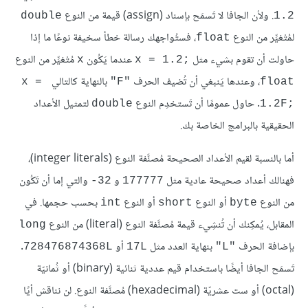
. ولأن الجافا لا تَسمَح بإسناد (assign) قيمة من النوع
double
1.2
لمُتْغيِّر من النوع
، فستُواجهك رسالة خطأ سخيفة نوعًا ما إذا
float
حاولت أن تقوم بشيء مثل
عندما يَكُون
مُتْغيِّر من النوع
x
x = 1.2;‎
، وعندها يَنبغي أن تُضيف الحرف
بالنهاية كالتالي
x = 
"F"
float
. حاول عمومًا أن تَستخدِم النوع
لتمثيل الأعداد
double
1.2F;‎
الحقيقية بالبرامج الخاصة بك.
أما بالنسبة لقيم الأعداد الصحيحة مُصنَّفة النوع (integer literals)،
فهنالك أعداد صحيحة عادية مثل
و
والتي إما أن تَكُون
‎-32
177777
من النوع
أو النوع
أو النوع
بحسب حجمها. في
int
short
byte
المقابل، يُمكِنك أن تُنشِيء قيمة مُصنَّفة النوع (literal) من النوع
long
بإضافة الحرف
بنهاية العدد مثل
أو
.
728476874368L
17L
"L"
تَسمَح الجافا أيضًا باستخدام قيم عددية ثنائية (binary) أو ثُمانيّة
(octal) أو ست عشريّة (hexadecimal) مُصنَّفة النوع. لن نناقش أيًا