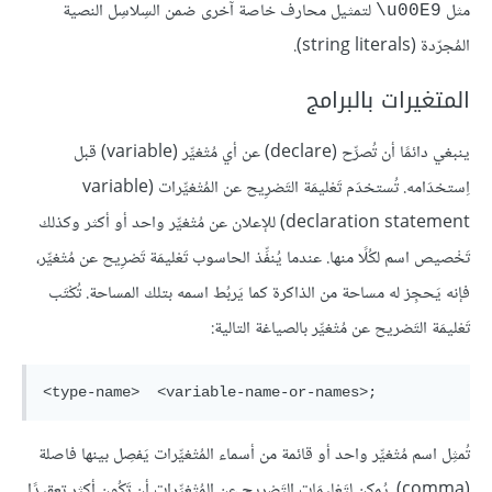
مثل
لتمثيل محارف خاصة آخرى ضمن السِلاسِل النصية
‎\u00E9
المُجرّدة (string literals).
المتغيرات بالبرامج
ينبغي دائمًا أن تُصرِّح (declare) عن أي مُتْغيِّر (variable) قبل
اِستخدَامه. تُستخدَم تَعْليمَة التَصْرِيح عن المُتْغيِّرات (variable
declaration statement) للإعلان عن مُتْغيِّر واحد أو أكثر وكذلك
تَخْصيص اسم لكُلًا منها. عندما يُنفِّذ الحاسوب تَعْليمَة تَصْرِيح عن مُتْغيِّر،
فإنه يَحجِز له مساحة من الذاكرة كما يَربُط اسمه بتلك المساحة. تُكْتَب
تَعْليمَة التَصْريح عن مُتْغيِّر بالصياغة التالية:
تُمثِل
اسم مُتْغيِّر واحد أو قائمة من أسماء المُتْغيِّرات يَفصِل بينها فاصلة
(comma). يُمكِن لتَعْليمَات التَصْرِيح عن المُتْغيِّرات أن تَكُون أكثر تعقيدًا