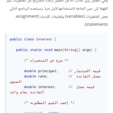
وفي المقابل يرى الكاتب أنه من الممكن إرجاء التَصْرِيح عن المُتْغيِّرات غَيْر
المُهِمّة إلى حين الحاجة لاِستخدَامها لأول مرة. يَستخدِم البرنامج التالي
بعض المُتْغيِّرات (variables) وتَعْليمَات الإِسْناد (assignment
statements):
public
class
Interest
{
public
static
void
 main
(
String
[]
 args
)
{
/* صرح عن المتغيرات */
// قيمة الاستثمار
;
 principal
double
// معدل الفائدة 
;
 rate
double
السنوي
// قيمة معدل 
;
 interest
double
الفائدة بعام واحد
/* إحسب القيم المطلوبة */