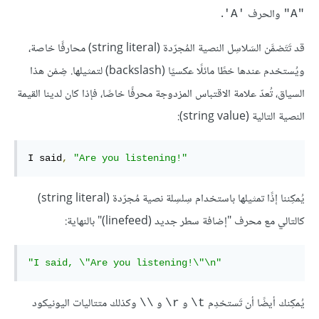
والحرف
.
'A'
"A"
قد تَتَضمَّن السَلاسِل النصية المُجرّدة (string literal) محارفًا خاصة،
ويُستخدم عندها خطًا مائلًا عكسيًا (backslash) لتمثيلها. ضِمْن هذا
السياق، تُعدّ علامة الاقتباس المزدوجة محرفًا خاصًا، فإذا كان لدينا القيمة
النصية التالية (string value):
I said
,
"Are you listening!"
يُمكِننا إذًا تمثيلها باستخدام سِلسِلة نصية مُجرّدة (string literal)
كالتالي مع محرف "إضافة سطر جديد (linefeed)" بالنهاية:
"I said, \"Are you listening!\"\n"
يُمكِنك أيضًا أن تَستخدِم
و
و
وكذلك متتاليات اليونيكود
\\
‎\r
‎\t