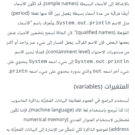
بالإضافة إلى الأسماء البسيطة (simple names)، قد تَكُون الأسماء
أيضًا مُركَّبة من عدة أسماء بسيطة يَفصِل بين كُلًا منها نقطة (period)
مثل الاسم
، وتُعرَف باسم "الأسماء
System.out.println
المُؤهلة (qualified names)". لأن الجافا تَسمَح بتَضْمِين الأشياء ضِمْن
بعضها البعض، فإن الاسم المُركَّب يَعمَل كمسار إلى شيء عبر واحد أو أكثر
من مستويات الاحتواء (containment level)، فمثلًا يُشير الاسم
إلى شيء اسمه
يحتوي على
System
System.out.println
شيء آخر اسمه
والذي بدوره يحتوي على شيء اسمه
.
printn
out
المتغيرات (variables)
تُستخدَم البرامج في العموم لمُعالجة البيانات المُخزَّنة بذاكرة الحاسوب.
إذا كنا نُبرمج باِستخدَام لغة الآلة (machine language)، فإننا نَكُون
مُضطرّين لاِستخدَام العنوان العددي (numerical memory
address) لمَوضِع الذاكرة لكي نَتَمكَّن من الإشارة إلى البيانات المُخزَّنة به