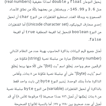
يَحمِل النوعان
و
أعدادًا حقيقية (real numbers)
double
float
مثل
و
، ويختلفان عن بعضهما بكُلًا من نطاق الأعداد
‎-145.99
3.6
المسموح به وبدقة العَدَد. تستطيع المُتْغيِّرات من النوع
أن تَحمِل
char
إحدى محارف اليونيكود (Unicode character set) أما المُتْغيِّرات
من النوع
فتَحمِل إما القيمة المنطقية
أو القيمة
true
boolean
.
false
تُمثَل جميع قيم البيانات بذاكرة الحاسوب بهيئة عدد من النظام الثُنائي
(binary number) عبارة عن سِلسِلة نصية (string) مُكوَّنة من
الرقمين صفر وواحد. يُطلَق اسم "بت (bit)" على كُلًا منها بينما يُطلَق
اسم "بايت (byte)" على أي سِلسِلة نصية مُكوَّنة من ٨ بتات، وتُقاس
الذاكرة عادةً بتلك الوحدة. يُشير النوع
إلى بايت واحد فقط
byte
بالذاكرة أي تَحمِل المُتْغيِّرات (variable) من النوع
سِلسِلة نصية
byte
من ٨ بتات يُمكِنها أن تُمثِل ٢٥٦ عددًا صحيحًا (٢ مرفوعة للأس ٨) أي قد
تُمثِل أي عدد صحيح بين -١٢٨ و ١٢٧. أما بالنسبة للأنواع الصحيحة