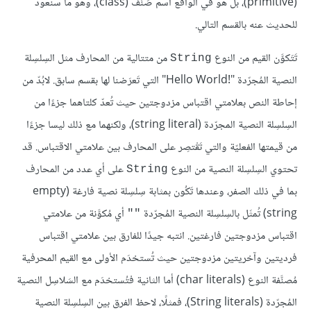
(primitive)، بل هو في الواقع اسم صَنْف (class)، وهو ما سنعود
للحديث عنه بالقسم التالي.
تَتَكوَّن القيم من النوع
من متتالية من المحارف مثل السِلسِلة
String
النصية المُجرّدة "Hello World!‎" التي تَعرَضنا لها بقسم سابق. لابُدّ من
إحاطة النص بعلامتي اقتباس مزدوجتين حيث تُعدّ كلتاهما جزءًا من
السِلسِلة النصية المجرّدة (string literal)، ولكنهما مع ذلك ليسا جزءًا
من قيمتها الفعليّة والتي تَقْتصِر على المحارف بين علامتي الاقتباس. قد
تحتوي السِلسِلة النصية من النوع
على أي عدد من المحارف
String
بما في ذلك الصفر، وعندها تَكُون بمثابة سِلسِلة نصية فارغة (empty
string) تُمثَل بالسِلسِلة النصية المُجرّدة
أي مُكوَّنة من علامتي
""
اقتباس مزدوجتين فارغتين. انتبه جيدًا للفارق بين علامتي اقتباس
فرديتين وآخريتين مزدوجتين حيث تُستخدَم الأولى مع القيم المحرفية
مُصنَّفة النوع (char literals) أما الثانية فتُستخدَم مع السَلاسِل النصية
المُجرّدة (String literals)، فمثلًا، لاحظ الفرق بين السِلسِلة النصية