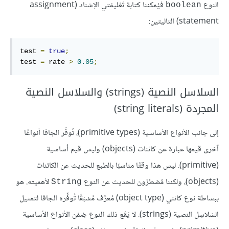
النوع
فيُمكننا كتابة تَعْليمَتي الإِسْناد (assignment
boolean
statement) التاليتين:
test 
=
true
;
test 
=
 rate 
>
0.05
;
السلاسل النصية (strings) والسلاسل النصية
المجردة (string literals)
إلى جانب الأنواع الأساسية (primitive types)، تُوفِّر الجافا أنواعًا
آخرى قيمها عبارة عن كائنات (objects) وليس قيم أساسية
(primitive). ليس هذا وقتًا مناسبًا بالطبع للحديث عن الكائنات
(objects)، ولكننا مُضطرّون للحديث عن النوع
لأهميته. هو
String
ببساطة نوع كائني (object type) مُعرَّف مُسْبَقًا تُوفِّره الجافا لتمثيل
السَلاسِل النصية (strings). لا يَقَع ذلك النوع ضِمْن الأنواع الأساسية