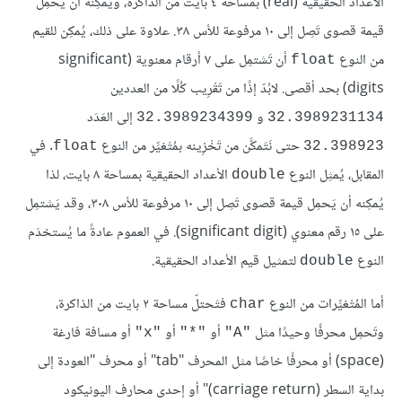
الأعداد الحقيقية (real) بمساحة ٤ بايت من الذاكرة، ويُمكِنه أن يَحمِل
قيمة قصوى تَصِل إلى ١٠ مرفوعة للأس ٣٨. علاوة على ذلك، يُمكِن للقيم
من النوع
أن تَشتمِل على ٧ أرقام معنوية (significant
float
digits) بحد أقصى. لابُدّ إذًا من تَقْرِيب كُلًا من العددين
و
إلى العَدَد
32.3989234399
32.3989231134
حتى نَتَمكَّن من تَخْزِينه بمُتْغيِّر من النوع
. في
float
32.398923
المقابل، يُمثِل النوع
الأعداد الحقيقية بمساحة ٨ بايت، لذا
double
يُمكِنه أن يَحمِل قيمة قصوى تَصِل إلى ١٠ مرفوعة للأس ٣٠٨، وقد يَشتمِل
على ١٥ رقم معنوي (significant digit). في العموم عادةً ما يُستخدَم
النوع
لتمثيل قيم الأعداد الحقيقية.
double
أما المُتْغيِّرات من النوع
فتَحتلّ مساحة ٢ بايت من الذاكرة،
char
وتَحمِل محرفًا وحيدًا مثل
أو
أو
أو مسافة فارغة
"x"
"*"
"A"
(space) أو محرفًا خاصًا مثل المحرف "tab" أو محرف "العودة إلى
بداية السطر (carriage return)" أو إحدى محارف اليونيكود