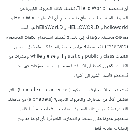
أن تَستخدِم "Hello World". تختلف كذلك الحروف الكبيرة عن
الحروف الصغيرة فيما يَتَعلَّق بالتسمية أي أن الأسماء HelloWorld و
helloworld و HELLOWORLD و hElloWorLD هي أسماء
مُعرّفات مختلفة. بالإضافة إلى ذلك، لا يُمكِنك اِستخدَام الكلمات المحجوزة
(reserved) المُخصَّصة لأغراض خاصة بالجافا كأسماء مُعرِّفات مثل
الكلمات class و public و static و if و else و while وعشرات من
الكلمات الآخرى. لاحِظ أن الكلمات المحجوزة ليست مُعرّفات فهي لا
تُستخدَم كأسماء تُشير إلى أشياء.
تَستخدِم الجافا محارف اليونيكود (Unicode character set) والتي
تَتَضمَّن آلافًا من المحارف والحروف الأبجدية (alphabets) من مختلف
اللغات. تُعدّ كثير من تلك المحارف بمثابة حروف أبجدية أو أرقام.
سنَقْتصِر عمومًا على اِستخدَام المحارف المُتوفِّرة بأي لوحة مفاتيح
إنجليزية عادية فقط.