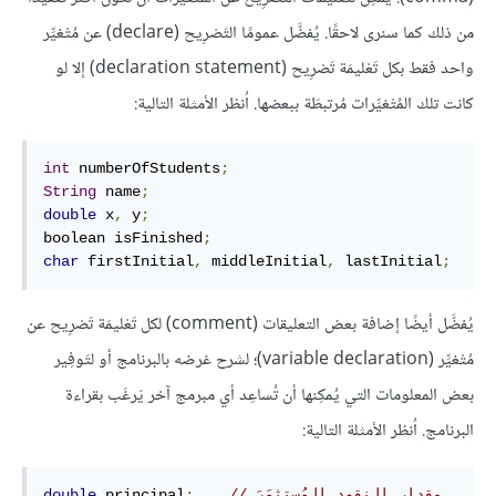
من ذلك كما سنرى لاحقًا. يُفضَّل عمومًا التَصْرِيح (declare) عن مُتْغيِّر
واحد فقط بكل تَعْليمَة تَصْرِيح (declaration statement) إلا لو
كانت تلك المُتْغيِّرات مُرتبطَة ببعضها. اُنظر الأمثلة التالية:
int
 numberOfStudents
;
String
 name
;
double
 x
,
 y
;
boolean isFinished
;
char
 firstInitial
,
 middleInitial
,
 lastInitial
;
يُفضَّل أيضًا إضافة بعض التعليقات (comment) لكل تَعْليمَة تَصْرِيح عن
مُتْغيِّر (variable declaration)؛ لشرح غرضه بالبرنامج أو لتَوفِير
بعض المعلومات التي يُمكِنها أن تُساعِد أي مبرمج آخر يَرغَب بقراءة
البرنامج. اُنظر الأمثلة التالية:
// مقدار النقود المُستثمَرَ
;
 principal
double