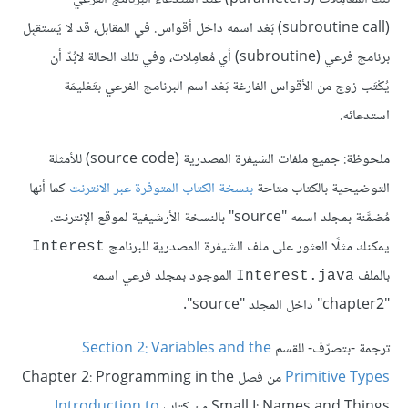
(subroutine call) بَعْد اسمه داخل أقواس. في المقابل، قد لا يَستقبِل
برنامج فرعي (subroutine) أي مُعامِلات، وفي تلك الحالة لابُدّ أن
يُكْتَب زوج من الأقواس الفارغة بَعْد اسم البرنامج الفرعي بتَعْليمَة
استدعائه.
ملحوظة: جميع ملفات الشيفرة المصدرية (source code) للأمثلة
التوضيحية بالكتاب متاحة
بنسخة الكتاب المتوفرة عبر الانترنت
كما أنها
مُضمَّنة بمجلد اسمه "source" بالنسخة الأرشيفية لموقع الإنترنت.
يمكنك مثلًا العثور على ملف الشيفرة المصدرية للبرنامج
Interest
بالملف
الموجود بمجلد فرعي اسمه
Interest.java
"chapter2" داخل المجلد "source".
ترجمة -بتصرّف- للقسم
Section 2: Variables and the
Primitive Types
من فصل Chapter 2: Programming in the
Small I: Names and Things من كتاب
Introduction to