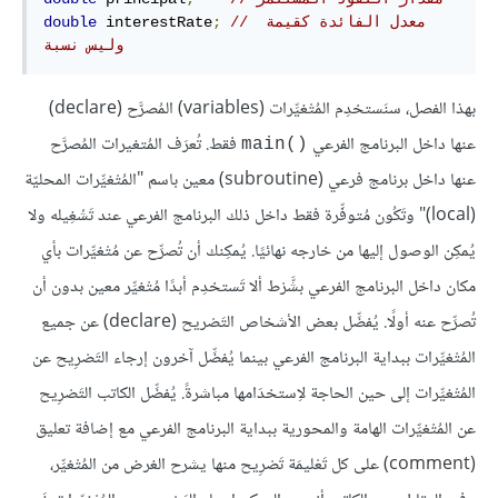
// معدل الفائدة كقيمة 
;
 interestRate
double
وليس نسبة
بهذا الفصل، سنَستخدِم المُتْغيِّرات (variables) المُصرَّح (declare)
عنها داخل البرنامج الفرعي
فقط. تُعرَف المُتغيرات المُصرَّح
main()‎
عنها داخل برنامج فرعي (subroutine) معين باسم "المُتْغيِّرات المحليّة
(local)" وتَكُون مُتوفِّرة فقط داخل ذلك البرنامج الفرعي عند تَشْغِيله ولا
يُمكِن الوصول إليها من خارجه نهائيًا. يُمكِنك أن تُصرِّح عن مُتْغيِّرات بأي
مكان داخل البرنامج الفرعي بشَّرْط ألا تَستخدِم أبدًا مُتْغيِّر معين بدون أن
تُصرِّح عنه أولًا. يُفضِّل بعض الأشخاص التَصْريح (declare) عن جميع
المُتْغيِّرات ببداية البرنامج الفرعي بينما يُفضِّل آخرون إرجاء التَصْرِيح عن
المُتْغيِّرات إلى حين الحاجة لاِستخدَامها مباشرةً. يُفضِّل الكاتب التَصْرِيح
عن المُتْغيِّرات الهامة والمحورية ببداية البرنامج الفرعي مع إضافة تعليق
(comment) على كل تَعْليمَة تَصْرِيح منها يشرح الغرض من المُتْغيِّر،