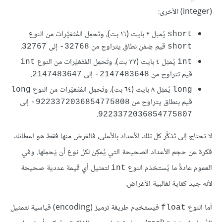
(integer) الآخرى:
يُمثِل ٢ بايت (١٦ بت)، وتَحمِل المُتْغيِّرات من النوع
short
قيم ضِمْن نطاق يتراوح من
إلى
.
32767
‎-32768
short
يُمثِل ٤ بايت (٣٢ بت)، وتَحمِل المُتْغيِّرات من النوع
int
int
قيم تتراوح من ‎
إلى
.
2147483647
-2147483648
يُمثِل ٨ بايت (٦٤ بت)، وتَحمِل المُتْغيِّرات من النوع
long
long
قيم بنطاق يتراوح من
إلى
‎-9223372036854775808
.
9223372036854775807
لا تحتاج إلى تَذكُّر كل تلك الأعداد بالأعلى، فالغرض منها فقط هو إِعطائك
فكرة عن حجم الأعداد الصحيحة التي يُمكِن لكل نوع أن يَحمِلها. وفي
العموم عادةً ما يُستخدَم النوع
لتمثيل أي قيمة عددية صحيحة
int
لأنه جيد كفاية لغالبية الأغراض.
أما النوع
فيَستخدِم طريقة ترميز (encoding) قياسية لتمثيل
float