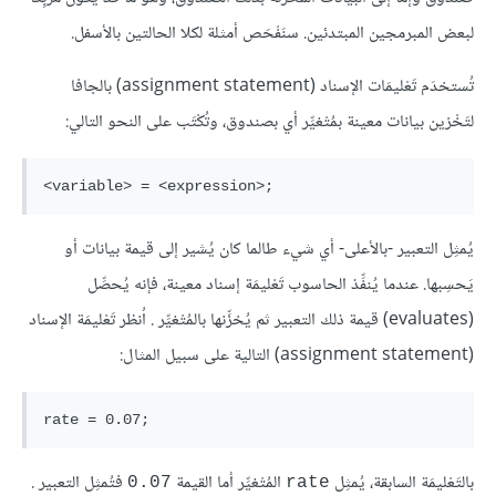
لبعض المبرمجين المبتدئين. سنَفْحَص أمثلة لكلا الحالتين بالأسفل.
تُستخدَم تَعْليمَات الإسناد (assignment statement) بالجافا
لتَخْزين بيانات معينة بمُتْغيِّر أي بصندوق، وتُكْتَب على النحو التالي:
يُمثِل التعبير
-بالأعلى- أي شيء طالما كان يُشير إلى قيمة بيانات أو
يَحسِبها. عندما يُنفِّذ الحاسوب تَعْليمَة إسناد معينة، فإنه يُحصِّل
(evaluates) قيمة ذلك التعبير ثم يُخزِّنها بالمُتْغيِّر
. اُنظر تَعْليمَة الإسناد
(assignment statement) التالية على سبيل المثال:
بالتَعْليمَة السابقة، يُمثِل
المُتْغيِّر
أما القيمة
فتُمثِل التعبير
.
0.07
rate