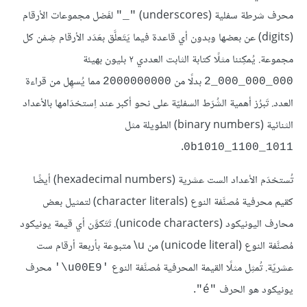
محرف شرطة سفلية (underscores)
لفَصْل مجموعات الأرقام
"_"
(digits) عن بعضها وبدون أي قاعدة فيما يَتَعلَّق بعَدَد الأرقام ضِمْن كل
مجموعة. يُمكِننا مثلًا كتابة الثابت العددي ٢ بليون بهيئة
بدلًا من
مما يُسهِل من قراءة
2000000000
2_000_000_000
العدد. تَبرُز أهمية الشُرَط السفليّة على نحو أكبر عند اِستخدَامها بالأعداد
الثنائية (binary numbers) الطويلة مثل
.
0b1010_1100_1011
تُستخدَم الأعداد الست عشرية (hexadecimal numbers) أيضًا
كقيم محرفية مُصنَّفة النوع (character literals) لتمثيل بعض
محارف اليونيكود (unicode characters). تَتَكوَّن أي قيمة يونيكود
مُصنَّفة النوع (unicode literal) من ‎\u متبوعة بأربعة أرقام ست
عشريّة. تُمثِل مثلًا القيمة المحرفية مُصنَّفة النوع
محرف
'‎\u00E9'
يونيكود هو الحرف
.
"é"