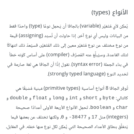
الأنواع (types)
يُمكِن لأي مُتْغيِّر (variable) بالجافا أن يَحمِل نوعًا (type) واحدًا فقط
من البيانات وليس أي نوع آخر. إذا حاولت أن تُسنِد (assigning) قيمة
من نوع مختلف عن نوع مُتْغيِّر معين إلى ذلك المُتْغيِّر، فسيُعدّ ذلك انتهاكًا
لتلك القاعدة، وسيُبلِّغ عنه المُصرِّف (compiler) على أساس كَوْنه خطأ
في بناء الجملة (syntax error). نقول إذًا أن الجافا هي لغة صارمة في
تَحْديد النوع (strongly typed language).
تُوفِر الجافا 8 أنواع أساسية (primitive types) مَبنية مُسْبَقًا هي
كالتالي:
و
و
و
و
و
و
double
float
long
int
short
byte
و
. تَحمِل الأنواع الأربعة الأولى أعدادًا صحيحة
boolean
char
(integers) مثل
و
و
، ولكنها تختلف عن بعضها فيما
0
‎-38477
17
يَتعَلَّق بنطاق الأعداد الصحيحة التي يُمكِن لكل نوع منها حَمْله. في المقابل،