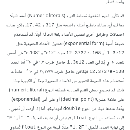
واحد فقط.
قد تَكُون القيم العَدَدية مُصنَّفة النوع (Numeric literals) أعقد قليلًا
مما تَتَوقَّع. هنالك بالطبع أمثلة واضحة مثل
و
، ولكن هنالك
17.42
317
احتمالات وطرائق أخرى لتمثيل الأعداد بلغة الجافا. أولًا، قد تُستخدَم
صيغة أُسية (exponential form) لتمثيل الأعداد الحقيقية مثل
أو
حيث "e12" و "e-108" هي أسس
12.3737e-108
1.3e12
١٢
للعدد ١٠ أي يُكافئ العدد
حاصل ضرب ١,٣ في
١٠‏‏ أما العدد
1.3e12
-١٠٨
فيُكافئ حاصل ضرب ١٢,٣٧٣٧ في ‎١٠
. عادةً ما
12.3737e-108
تُستخدَم هذه الصيغة للتعبير عن الأعداد الصغيرة جدًا أو الكبيرة جدًا.
ثانيًا، قد تحتوي بعض القيم العددية مُصنَّفة النوع (numeric literal)
على علامة عشرية (decimal point) أو على أس (exponential)،
وتُعدّ عندها قيمًا من النوع
أتوماتيكيًا أما إذا أردت أن تُنشِيء
double
قيمة مُصنَّفة من النوع
، فينبغي أن تضيف الحرف
أو
"F"
"f"
float
إلى نهاية العدد، فتُمثِل
مثلًا قيمة من النوع
تُساوِي
float
"1.2F"