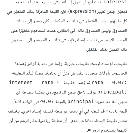
. نستطيع أن نقول إذًا أنه وفي العموم عندما نَستخدِم
interest
مُتْغيِّرًا ضِمْن تعبير (expression)، فإن القيمة المُخزَّنة بذلك المُتْغيِّر هي
كل ما يُهِمّ، ويبدو المُتْغيِّر في تلك الحالة كما لو كان يُشير إلى بيانات
الصندوق وليس الصندوق ذاته. في المقابل، عندما نَستخدِم مُتْغيِّرًا على
الجانب الأيسر من تَعْليمَة إسناد، فإنه في تلك الحالة يُشير إلى الصندوق
ذاته المُمثِل لذلك المُتْغيِّر.
تَعْليمَات الإِسناد ليست تَعْليمَات خبرية، وإنما هي بمثابة أوامر يُنفِّذها
الحاسوب بأوقات محددة. لنَفْترِض مثلً أن برنامجًا معينًا يُنفِّذ التَعْليمَة
ثم يُنفِّذ التَعْليمَة
interest = rate * 
rate = 0.07;‎
بوقت لاحق ضِمْن البرنامج، هل يُمكِننا ببساطة أن
principal;‎
نَدعِي أننا قد ضربنا
بالقيمة
؟ في الواقع لا! لأن
0.07
principal
قيمة
قد تَتَغيَّر في أي لحظة بواسطة تَعْليمَة إِسناد آخرى. يختلف
rate
معنى تَعْليمَة الإِسناد تمامًا عن معنى أي معادلة رياضية على الرغم من أن
كليهما يَستخدِم الرمز
.
=