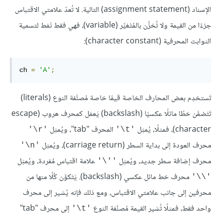
الإِسناد (assignment statement) التالية. لا تُعدّ علامتي الاقتباس
جزءًا من القيمة ولا تُخزَّن بالمُتْغيِّر (variable)، فهي فقط نَمْط لتسمية
الثوابت المحرفية (character constant):
ch 
=
'A'
;
تَستخدِم بعض المحارف الخاصة قيمًا خاصة مُصنَّفة النوع (literals)
تَتَضمَّن خطًا مائلًا عكسيًا (backslash) يَعمَل كمحرف هروب (escape
character)، فمثلًا، يُمثِل
المحرف "tab"، ويُمثِل
'‎\r'
'‎\t'
محرف العودة إلى بداية السطر (carriage return)، ويُمثِل
'‎\n'
محرف إضافة سطر جديد، ويُمثِل
علامة اقتباس مُفردة، ويُمثِل
''\'
محرف خط مائل عكسي (backslash). يَتَكوَّن كُلًا منها من
'‎\\'
محرفين إلى جانب علامتي الاقتباس، ومع ذلك فإنه يُشير إلى محرف
واحد فقط، فمثلًا تُشير القيمة مُصنَّفة النوع
إلى محرف "tab"
'‎\t'