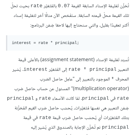
تُخزِّن تَعْليمَة الإسناد السابقة القيمة
بالمُتْغيِّر
بحيث تحلّ
rate
0.07
تلك القيمة محلّ قيمته السابقة. سنَفْحَص الآن مثالًا آخر لتَعْليمَة إِسناد
أكثر تعقيدًا بقليل، والتي سنحتاج إليها لاحقا ضِمْن البرنامج:
تُسنِد تَعْليمَة الإسناد (assignment statement) بالأعلى قيمة
التعبير
إلى المُتْغيِّر
. يُشير
interest
rate * principal
المحرف
الموجود بالتعبير إلى "عامِل حاصل الضرب
*
(multiplication operator)" المسئول عن حساب حاصل ضرب
في
. لمّا كانت الأسماء
و
principal
rate
principal
rate
ضِمْن التعبير هي نفسها مُتْغيِّرات، يُحسَب حاصل ضرب القيم المُخزَّنة
بتلك المُتْغيِّرات أي يُحسَب حاصل ضرب قيمة
في قيمة
rate
ثم تُخزَّن الإجابة بالصندوق الذي يُشير إليه
principal