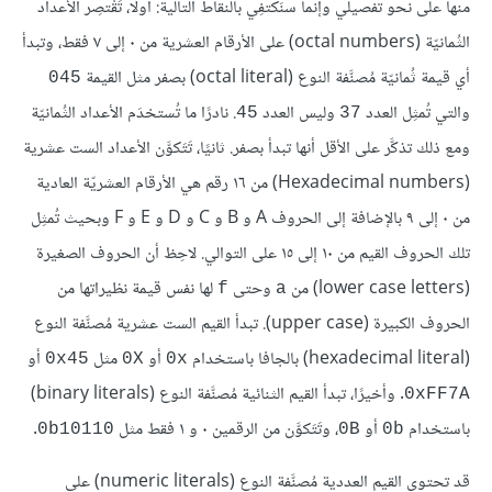
منها على نحو تفصيلي وإنما سنَكتفِي بالنقاط التالية: أولًا، تَقْتصِر الأعداد
الثُمانيّة (octal numbers) على الأرقام العشرية من ٠ إلى ٧ فقط، وتبدأ
أي قيمة ثُمانيّة مُصنَّفة النوع (octal literal) بصفر مثل القيمة
045
والتي تُمثِل العدد
وليس العدد
. نادرًا ما تُستخدَم الأعداد الثُمانيّة
45
37
ومع ذلك تذكَّر على الأقل أنها تبدأ بصفر. ثانيًا، تَتَكوَّن الأعداد الست عشرية
(Hexadecimal numbers) من ‏١٦ رقم هي الأرقام العشريّة العادية
من ٠ إلى ٩ بالإضافة إلى الحروف A و B و C و D و E و F وبحيث تُمثِل
تلك الحروف القيم من ١٠ إلى ١٥ على التوالي. لاحِظ أن الحروف الصغيرة
(lower case letters) من
وحتى
لها نفس قيمة نظيراتها من
f
a
الحروف الكبيرة (upper case). تبدأ القيم الست عشرية مُصنَّفة النوع
(hexadecimal literal) بالجافا باستخدام
أو
مثل
أو
0x45
0X
0x
. وأخيرًا، تبدأ القيم الثنائية مُصنَّفة النوع (binary literals)
0xFF7A
باستخدام
أو
، وتَتَكوَّن من الرقمين ٠ و ١ فقط مثل
.
0b10110
0B
0b
قد تحتوي القيم العددية مُصنَّفة النوع (numeric literals) على