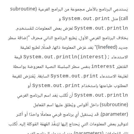
يَستدعِي البرنامج بالأعلى مجموعة من البرامج الفرعية (subroutine
call) مثل
و
System.out.print
لعَرْض بعض المعلومات للمُستخدِم.
System.out.println
بخلاف البرنامج الفرعي الأول، يَطبَع البرنامج الثاني محرف "إضافة سطر
جديد (linefeed)" بَعْد عَرْض المعلومة ذاتها، فمثلًا، تَطبَع تَعْليمَة
الاستدعاء
قيمة
System.out.println(interest);‎
المُتْغيِّر
بنفس سطر السِلسِلة النصية المعروضة بواسطة
interest
تَعْليمَة الاستدعاء
السابقة. يُفْترَض للقيمة
System.out.print
المطلوب طباعتها باِستخدَام
أو
System.out.print
أن تُكْتَب بَعْد اسم البرنامج الفرعي
System.out.println
(subroutine) داخل أقواس ويُطلق عليها اسم المُعامِل
(parameter). قد يَستقبِل أي برنامج فرعي معاملًا واحدًا أو أكثر
لتوفير بعض المعلومات التي يَحتاج إليها ليُنفِّذ المُهِمّة المُوكَلة إليه. تُكْتَب
تلك المُعامِلات (parameters) عند استدعاء البرنامج الفرعي