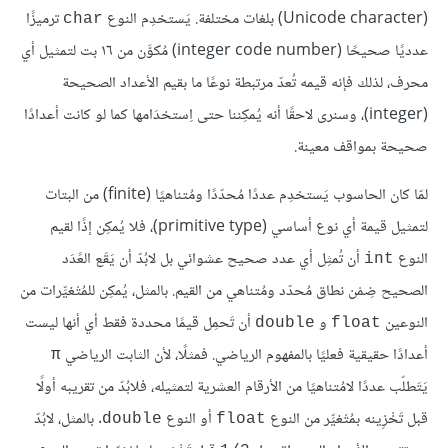
(Unicode character) بلغات مختلفة. يَستخدِم النوع
ترميزًا
char
عدديًا صحيحًا (integer code number) مُكوَّن من ١٦ بت لتمثيل أي
محرف، لذلك فإنه قيمه تُعدّ مرتبطة نوعًا ما بقيم الأعداد الصحيحة
(integer)، وسنرى لاحقًا أنه يُمكِننا حتى اِستخدَامها كما لو كانت أعدادًا
صحيحة بمواقف معينة.
لمّا كان الحاسوب يَستخدِم عددًا مُحدّدًا ومُتناهيًا (finite) من البتات
لتمثيل قيمة أي نوع أساسي (primitive type)، فلا يُمكِن إذًا لقيم
النوع
أن تُمثِل أي عدد صحيح عشوائي بل لابُدّ أن يَقَع العََدَد
int
الصحيح ضِمْن نطاق مُحدّد ومُتناهي من القيم. بالمثل، يُمكِن للمُتْغيِّرات من
النوعين
و
أن تَحمِل قيمًا محددة فقط أي أنها ليست
double
float
أعدادًا حقيقية فعليًا بالمفهوم الرياضي. فمثلًا، لأن الثابت الرياضي
π
يَتَطلّب عددًا لامُتناهيًا من الأرقام العشرية لتمثيله، فلابُدّ من تقريبه أولًا
قبل تَخْزِينه بمُتْغيِّر من النوع
أو النوع
. بالمثل، لابُدّ
double
float