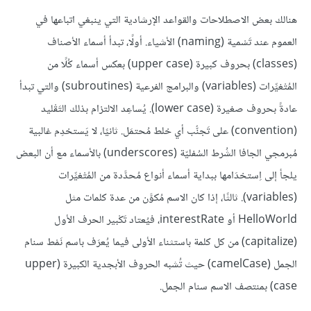
هنالك بعض الاصطلاحات والقواعد الإرشادية التي ينبغي اتباعها في
العموم عند تَسْمية (naming) الأشياء. أولًا، تبدأ أسماء الأصناف
(classes) بحروف كبيرة (upper case) بعكس أسماء كُلًا من
المُتْغيِّرات (variables) والبرامج الفرعية (subroutines) والتي تبدأ
عادةً بحروف صغيرة (lower case). يُساعِد الالتزام بذلك التَقْليد
(convention) على تَجنُّب أي خلط مُحتمَل. ثانيًا، لا يَستخدِم غالبية
مُبرمجي الجافا الشُرط السُفليّة (underscores) بالأسماء مع أن البعض
يلجأ إلى اِستخدَامها ببداية أسماء أنواع مُحدَّدة من المُتْغيِّرات
(variables). ثالثًا، إذا كان الاسم مُكوَّن من عدة كلمات مثل
HelloWorld أو interestRate، فيُعتاد تَكْبير الحرف الأول
(capitalize) من كل كلمة باستثناء الأولى فيما يُعرَف باسم نَمْط سنام
الجمل (camelCase) حيث تُشبه الحروف الأبجدية الكبيرة (upper
case) بمنتصف الاسم سنام الجمل.