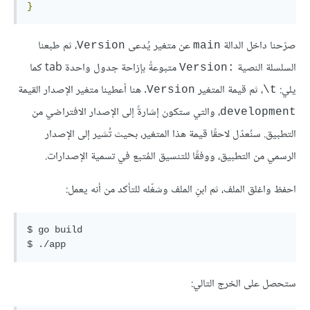
}
صرّحنا داخل الدالة
عن متغير يُدعى
، ثم طبعنا
Version
main
السلسلة النصية
متبوعةً بإزاحة جدول واحدة tab كما
:Version
يلي:
، ثم قيمة المتغير
. هنا أعطينا متغير الإصدار القيمة
Version
t\
، والتي ستكون إشارةً إلى الإصدار الافتراضي من
development
التطبيق. سنُعدّل لاحقًا قيمة هذا المتغير، بحيث تُشير إلى الإصدار
الرسمي من التطبيق، ووفقًا للتنسيق المُتبع في تسمية الإصدارات.
احفظ واغلق الملف، ثم ابنِ الملف وشغّله للتأكد من أنه يعمل:
$ go build

ستحصل على الخرج التالي: