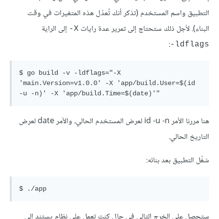
التطبيق واسم المستخدم (تذكر أنك تُعدّل هذه المتغيرات في وقت
البناء). لأجل ذلك ستحتاج إلى تمرير عدة رايات
إلى الراية
X-
:
ldflags-
$ go build -v -ldflags="-X 
'main.Version=v1.0.0' -X 'app/build.User=$(id 
هنا مررنا الأمر id -u -n لعرض المستخدم الحالي، والأمر date لعرض
التاريخ الحالي.
شغّل التطبيق بعد بنائه:
ستحصل على الخرج التالي في حال كنت تعمل على نظام يستند إلى