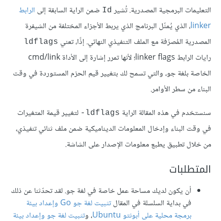
التعليمات البرمجية المصدرية. تُشير
ضمن الراية السابقة إلى
الرابط
Id
linker
، الذي يُمثّل البرنامج الذي يربط الأجزاء المختلفة من الشيفرة
المصدرية المُصرّفة مع الملف التنفيذي النهائي. إذًا، تعني
ldflags
رايات الرابط linker flags؛ لأنها تمرر إشارة إلى الأداة cmd/link
الخاصة بلغة جو، والتي تسمح لك بتغيير قيم الحزم المستوردة في وقت
البناء من سطر الأوامر.
سنستخدم في هذه المقالة الراية
لتغيير قيمة المتغيرات
ldflags-
في وقت البناء وإدخال المعلومات الديناميكية ضمن ملف ثنائي تنفيذي،
من خلال تطبيق يطبع معلومات الإصدار على الشاشة.
المتطلبات
أن يكون لديك مساحة عمل خاصة في لغة جو. لقد تحدّثنا عن ذلك
في بداية السلسلة في المقال
تثبيت لغة جو Go وإعداد بيئة
برمجة محلية على أبونتو Ubuntu
، و
تثبيت لغة جو وإعداد بيئة