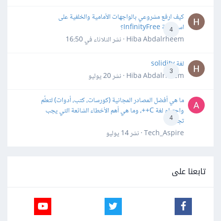
كيف ارفع مشروعي بالواجهات الأمامية والخلفية على
استضافة InfinityFree؟
4
Hiba Abdalrheem · نشر
الثلاثاء في 16:50
لغة solidity
3
Hiba Abdalrheem · نشر
20 يوليو
ما هي أفضل المصادر المجانية (كورسات، كتب، أدوات) لتعلّم
واحترام لغة C++، وما هي أهم الأخطاء الشائعة التي يجب
4
تجنبها؟
Tech_Aspire · نشر
14 يوليو
تابعنا على