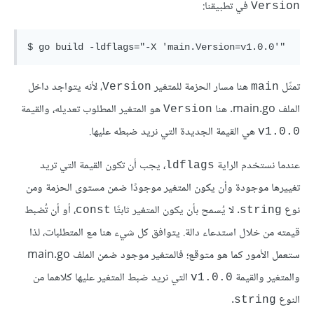
في تطبيقنا:
Version
تمثّل
هنا مسار الحزمة للمتغير
، لأنه يتواجد داخل
Version
main
الملف main.go. هنا
هو المتغير المطلوب تعديله، والقيمة
Version
هي القيمة الجديدة التي نريد ضبطه عليها.
v1.0.0
عندما نستخدم الراية
، يجب أن تكون القيمة التي تريد
ldflags
تغييرها موجودة وأن يكون المتغير موجودًا ضمن مستوى الحزمة ومن
نوع
. لا يُسمح بأن يكون المتغير ثابتًا
، أو أن تُضبط
const
string
قيمته من خلال استدعاء دالة. يتوافق كل شيء هنا مع المتطلبات، لذا
ستعمل الأمور كما هو متوقع؛ فالمتغير موجود ضمن الملف main.go
والمتغير والقيمة
التي نريد ضبط المتغير عليها كلاهما من
v1.0.0
النوع
.
string