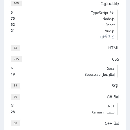
جافاسكربت
505
5
لغة TypeScript
70
Node.js
52
React
21
Vue.js
(و 3 أكثر)
HTML
82
CSS
215
6
Sass
19
إطار عمل Bootstrap
SQL
59
لغة C#‎
79
31
‎.NET
28
منصة Xamarin
لغة C++‎
68