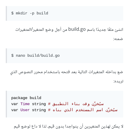
انشئ ملفًا جديدًا باسم build.go من أجل وضع المتغير/المتغيرات
ضمنه:
ضع بداخله المتغيرات التالية بعد فتحه باستخدام محرر النصوص الذي
تريده:
package build

# سيُخزّن وقت بناء التطبيق
 string 
Time
var 
# سيُخزّن اسم المستخدم الذي بناه
 string 
User
var 
لا يمكن لهذين المتغيرين أن يتواجدا بدون قيم، لذا لا داعٍ لوضع قيم