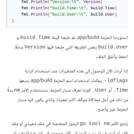
    fmt
.
Println
(
"Version:\t"
,
Version
)
    fmt
.
Println
(
"build.Time:\t"
,
 build
.
Time
)
    fmt
.
Println
(
"build.User:\t"
,
 build
.
User
)
}
استوردنا الحزمة app/build، ثم طبعنا قيمة
و
build.Time
بنفس الطريقة التي طبعنا فيها
سابقًا.
Version
build.User
احفظ وأغلِق الملف.
إذا أردت الآن الوصول إلى هذه المتغيرات عند استخدام الراية
، يمكنك استخدام اسم الحزمة app/build يتبعها
ldflags-
أو
كوننا نعرف مسار الحزمة. سنستخدم الأمر
بدلًا
nm
User.
Time.
من ذلك من أجل محاكاة موقف أكثر تعقيدًا، والذي يكون فيه مسار
الحزمة غير واضح.
يُنتج الأمر
الرموز المتضمنة في ملف تنفيذي أو ملف
go tool nm
كائن أو أرشيف، إذ يشير الرمز إلى كائن موجود في الشيفرة (متغير أو