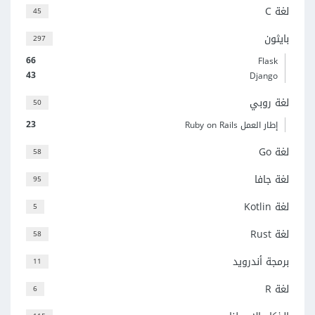
لغة C
45
بايثون
297
66
Flask
43
Django
لغة روبي
50
23
إطار العمل Ruby on Rails
لغة Go
58
لغة جافا
95
لغة Kotlin
5
لغة Rust
58
برمجة أندرويد
11
لغة R
6