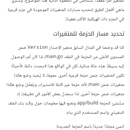
المتغير أمرًا معقدًا. سنناقش في الخطوة التالية هذا الموضوع، وسنرى
ماهي أفضل الطرق لتحديد مسارات المتغيرات الموجودة في حزم فرعية
في الحزم ذات الهيكلية الأكثر تعقيدًا.
تحديد مسار الحزمة للمتغيرات
كنا قد وضعنا في المثال السابق متغير الإصدار
ضمن
Version
المستوى الأعلى من الحزمة في الملف main.go، لذا كان أمر الوصول
إليه بسيطًا. هذه حالة مثالية، لكن في الواقع هذا لايحدث دائمًا، فأحيانًا
تكون المتغيرات ضمن حزمة فرعية أخرى. عمومًا، لا يُحبذ وضع هكذا
متغيرات ضمن main، لأنه حزمة غير قابلة للاستيراد، ويُفضّل وضع هكذا
متغيرات ضمن حزمة أخرى. لذا سنعدل بعض الأمور في تطبيقنا، إذ
سنُنشئ الحزمة app/build ونضع فيها معلومات حول وقت بناء الملف
التنفيذي واسم المستخدم الذي بناه.
انشئ مجلدًا جديدًا باسم الحزمة الجديدة: