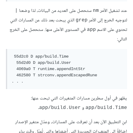
عند تشغيل الأمر
ستحصل على العديد من البيانات، لذا وضعنا
|
nm
لتوجيه الخرج إلى الأمر
الذي يبحث بعد ذلك عن المسارات التي
grep
تحتوي على الاسم
في المستوى الأعلى منها. ستحصل على الخرج
app
التالي:
 55d2c0 D app/build.Time

  55d2d0 D app/build.User

  4069a0 T runtime.appendIntStr

  462580 T strconv.appendEscapedRune

يظهر في أول سطرين مسارات المتغيرات التي تبحث عنها:
و
.
app/build.User
app/build.Time
ابنِ التطبيق الآن بعد أن تعرفت على المسارات، وعدّل متغير الإصدار
إضافةً إلى المتغيرات الجديدة التي أضفناها والتي تُمثّل وقت بناء