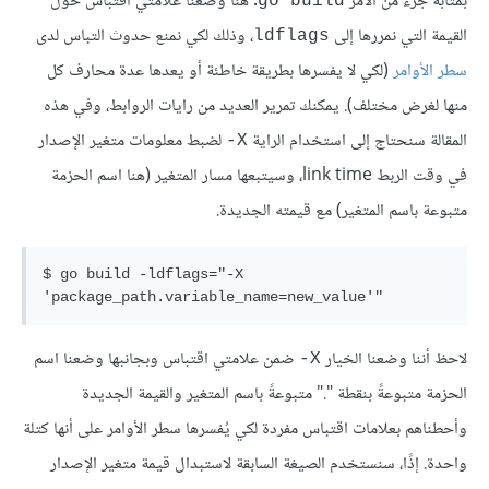
بمثابة جزء من الأمر
. هنا وضعنا علامتي اقتباس حول
go build
القيمة التي نمررها إلى
، وذلك لكي نمنع حدوث التباس لدى
ldflags
سطر الأوامر
(لكي لا يفسرها بطريقة خاطئة أو يعدها عدة محارف كل
منها لغرض مختلف). يمكنك تمرير العديد من رايات الروابط، وفي هذه
المقالة سنحتاج إلى استخدام الراية
لضبط معلومات متغير الإصدار
X-
في وقت الربط link time، وسيتبعها مسار المتغير (هنا اسم الحزمة
متبوعة باسم المتغير) مع قيمته الجديدة.
$ go build -ldflags="-X 
لاحظ أننا وضعنا الخيار
ضمن علامتي اقتباس وبجانبها وضعنا اسم
X-
الحزمة متبوعةً بنقطة "." متبوعةً باسم المتغير والقيمة الجديدة
وأحطناهم بعلامات اقتباس مفردة لكي يُفسرها سطر الأوامر على أنها كتلة
واحدة. إذًا، سنستخدم الصيغة السابقة لاستبدال قيمة متغير الإصدار