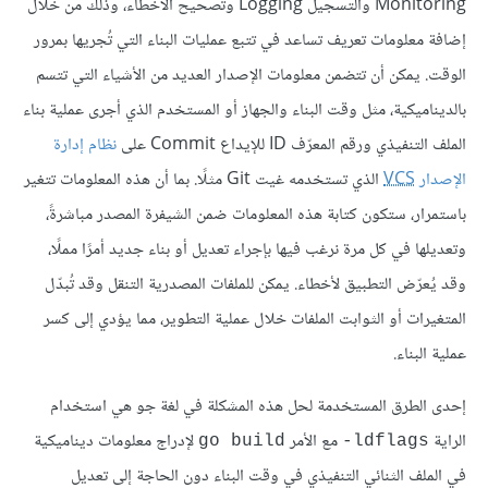
Monitoring والتسجيل Logging وتصحيح الأخطاء، وذلك من خلال
إضافة معلومات تعريف تساعد في تتبع عمليات البناء التي تُجريها بمرور
الوقت. يمكن أن تتضمن معلومات الإصدار العديد من الأشياء التي تتسم
بالديناميكية، مثل وقت البناء والجهاز أو المستخدم الذي أجرى عملية بناء
الملف التنفيذي ورقم المعرّف ID للإيداع Commit على
نظام إدارة
الإصدار
VCS
الذي تستخدمه غيت Git مثلًا. بما أن هذه المعلومات تتغير
باستمرار، ستكون كتابة هذه المعلومات ضمن الشيفرة المصدر مباشرةً،
وتعديلها في كل مرة نرغب فيها بإجراء تعديل أو بناء جديد أمرًا مملًا،
وقد يُعرّض التطبيق لأخطاء. يمكن للملفات المصدرية التنقل وقد تُبدّل
المتغيرات أو الثوابت الملفات خلال عملية التطوير، مما يؤدي إلى كسر
عملية البناء.
إحدى الطرق المستخدمة لحل هذه المشكلة في لغة جو هي استخدام
الراية
مع الأمر
لإدراج معلومات ديناميكية
go build
ldflags-
في الملف الثنائي التنفيذي في وقت البناء دون الحاجة إلى تعديل