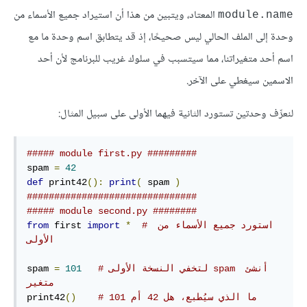
المعتاد، ويتبين من هذا أن استيراد جميع الأسماء من
module.name
وحدة إلى الملف الحالي ليس صحيحًا، إذ قد يتطابق اسم وحدة ما مع
اسم أحد متغيراتنا، مما سيتسبب في سلوك غريب للبرنامج لأن أحد
الاسمين سيغطي على الآخر.
لنعرِّف وحدتين تستورد الثانية فيهما الأولى على سبيل المثال:
##### module first.py #########
spam 
=
42
def
 print42
():
print
(
 spam 
)
###############################
##### module second.py ########
# استورد جميع الأسماء من 
*
import
 first 
from
الأولى
# لتخفي النسخة الأولى spam أنشئ 
101
=
spam 
متغير 
# ما الذي سيُطبع، هل 42 أم 101
()
print42