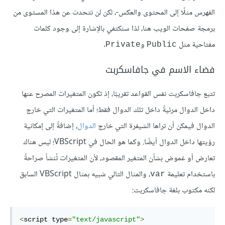
الفهرس مثلًا إلى المحتوى والعكس-، لكن لن نتحدث عن هذا المستوى من
برمجة صفحات الويب هنا، لذا سنكتفي بالإشارة إلى وجود كلمات
مفتاحية مثل
و
.
Private
Public
فضاء الاسم في جافاسكربت
تتبع جافاسكربت نفس القواعد تقريبًا، إذ تكون المتغيرات المصرح عنها
داخل الدوال مرئيةً داخل تلك الدوال فقط؛ أما المتغيرات التي خارج
الدوال فيمكن أن تراها الشيفرة التي خارج
الدوال
، إضافةً إلى إمكانية
رؤيتها داخل الدوال أيضًا. وكما هو الحال في VBScript؛ ليس هناك
تعارض أو غموض بشأن المتغير المقصود، لأن المتغيرات تُنشأ صراحةً
باستخدام تعليمة
، والمثال التالي شبيه بمثال VBScript السابق
var
لكنه مكتوب بلغة جافاسكربت:
<
script type
=
"text/javascript"
>