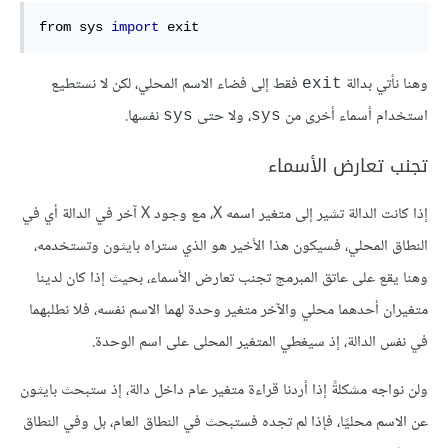
from sys 
import
 exit
وهنا نأتي بدالة
فقط إلى فضاء الاسم المحلي، لكن لا نستطيع
exit
استخدام أسماء أخرى من
، ولا حتى
نفسها.
sys
sys
تجنب تعارض الأسماء
إذا كانت الدالة تشير إلى متغير اسمه X، مع وجود X آخر في الدالة أي في
النطاق المحلي، فسيكون هذا الأخير هو الذي ستراه بايثون وتستخدمه،
وهنا يقع على عاتق المبرمج تجنب تعارض الأسماء، بحيث إذا كان لدينا
متغيران أحدهما محلي والآخر متغير وحدة لهما الاسم نفسه، فلا نطلبهما
في نفس الدالة، إذ سيغطي المتغير المحلى على اسم الوحدة.
ولن نواجه مشكلةً إذا أردنا قراءة متغير عام داخل دالة، إذ ستبحث بايثون
عن الاسم محليًا، فإذا لم تجده فستبحث في النطاق العام، بل وفي النطاق