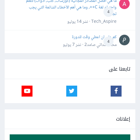
ما هي أفضل المصادر المجانية (كورسات، كتب، أدوات) لتعلّم
واحترام لغة C++، وما هي أهم الأخطاء الشائعة التي يجب
4
تجنبها؟
Tech_Aspire · نشر
14 يوليو
كم علي ان اعطي وقت للدورة
4
محمد سداتي صامد2 · نشر
7 يوليو
تابعنا على
إعلانات