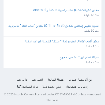
مختبر تطبيقات (QA) لاختبار تطبيقات iOS و Android
منذ 48 دقيقة
تطوير تطبيق إسلامي متكامل (Offline-First) بعنوان "طالب العلم" للأندرويد 
و iOS
منذ 50 دقيقة
مطور ألعاب Unity لتطوير لعبة "السيگ" الشعبية للهواتف الذكية
منذ 1 ساعة
صيانة نظام البوت الخاص بمتجري
منذ 2 ساعة
عن أكاديمية حسوب
الأسئلة الشائعة
اكتب معنا
درّب معنا
إرشادات الاستخدام
بيان الخصوصية
مركز المساعدة
© 2025
Hsoub
.
Content licensed under
CC BY-NC-SA 4.0
unless mentioned
otherwise.