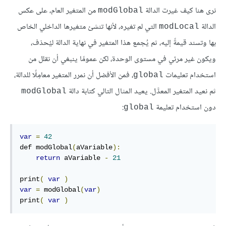
نرى هنا كيف غيرت الدالة
من المتغير العام، على عكس
modGlobal
الدالة
التي لم تغيره، لأنها تنشئ متغيرها الداخلي الخاص
modLocal
بها وتسند قيمةً إليه، ثم يُجمع هذا المتغير في نهاية الدالة ليُحذف،
ويكون غير مرئي في مستوى الوحدة، لكن عمومًا ينبغي أن نقلل من
استخدام تعليمات
، فمن الأفضل أن نمرر المتغير معامِلًا للدالة،
global
ثم نعيد المتغير المعدَّل. يعيد المثال التالي كتابة دالة
modGlobal
دون استخدام تعليمة
:
global
var
=
42
def modGlobal
(
aVariable
):
return
 aVariable 
-
21
print
(
var
)
var
=
 modGlobal
(
var
)
print
(
var
)