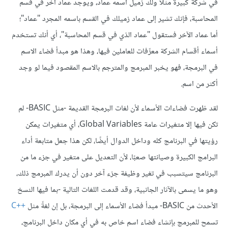
في شركة كبيرة مثلًا ولك زميل اسمه عماد، ويوجد عماد آخر في قسم
المحاسبة، فإنك تشير إلى عماد زميلك في القسم باسمه المجرد "عماد"؛
أما عماد الآخر فستقول "عماد الذي في قسم المحاسبة"، أي أنك تستخدم
أسماء أقسام الشركة معرِّفات للعاملين فيها، وهذا هو مبدأ فضاء الاسم
في البرمجة، فهو يخبر المبرمج والمترجم بالاسم المقصود فيما لو وجد
أكثر من اسم.
لقد ظهرت فضاءات الأسماء لأن لغات البرمجة القديمة -مثل BASIC- لم
تكن فيها إلا متغيرات عامة Global Variables، أي متغيرات يمكن
رؤيتها في البرنامج كله وداخل الدوال أيضًا، لكن هذا جعل متابعة أداء
البرامج الكبيرة وصيانتها صعبًا، لأن التعديل على متغير في جزء ما من
البرنامج سيتسبب في تغير وظيفة جزء آخر دون أن يدرك المبرمج ذلك،
وهو ما يسمى بالآثار الجانبية، وقد قدمت اللغات التالية -بما فيها النسخ
الأحدث من BASIC- مبدأ فضاء الأسماء إلى البرمجة، بل إن لغةً مثل
C++
تسمح للمبرمج بإنشاء فضاء اسم خاص به في أي مكان داخل البرنامج،