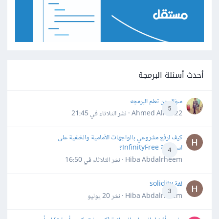
أحدث أسئلة البرمجة
سؤال عن تعلم البرمجه
5
Ahmed Alhafiz2 · نشر
الثلاثاء في 21:45
كيف ارفع مشروعي بالواجهات الأمامية والخلفية على
استضافة InfinityFree؟
4
Hiba Abdalrheem · نشر
الثلاثاء في 16:50
لغة solidity
3
Hiba Abdalrheem · نشر
20 يوليو