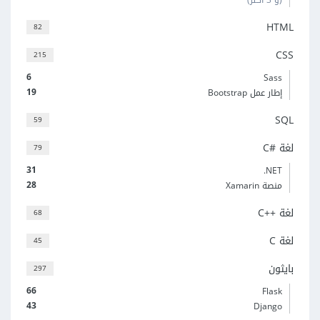
HTML
82
CSS
215
6
Sass
19
إطار عمل Bootstrap
SQL
59
لغة C#‎
79
31
‎.NET
28
منصة Xamarin
لغة C++‎
68
لغة C
45
بايثون
297
66
Flask
43
Django