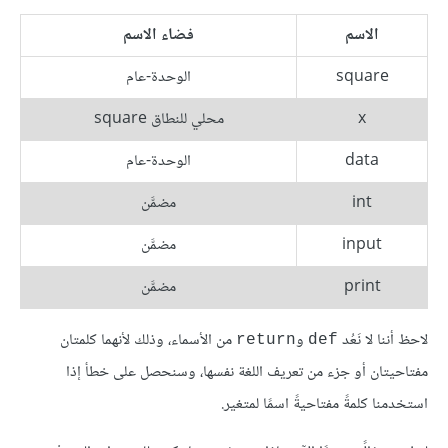
الاسم
فضاء الاسم
square
الوحدة-عام
x
محلي للنطاق square
data
الوحدة-عام
int
مضمَّن
input
مضمَّن
print
مضمَّن
لاحظ أننا لا نَعُد
و
من الأسماء، وذلك لأنهما كلمتان
return
def
مفتاحيتان أو جزء من تعريف اللغة نفسها، وسنحصل على خطأ إذا
استخدمنا كلمةً مفتاحيةً اسمًا لمتغير.