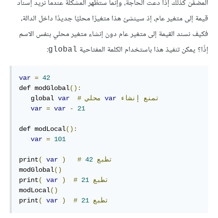
المضمَّن كذلك إذا دعت الحاجة، وإنما ستظهر المشكلة عندما نريد إسناد
قيمة إلى متغير عام، إذ سينشئ هذا متغيرًا محليًا جديدًا داخل الدالة،
فكيف نسند القيمة إلى متغير عام دون إنشاء متغير محلي بنفس الاسم
إذًا؟ يمكن تنفيذ هذا باستخدام الكلمة المفتاحية
:
global
var
=
42
def modGlobal
():
تمنع
إنشاء
var
محلي
#
var
   global 
var
=
var
-
21
def modLocal
():
var
=
101
تطبع
42
#
)
var
(
print
modGlobal
()
تطبع
21
#
)
var
(
print
modLocal
()
تطبع
21
#
)
var
(
print