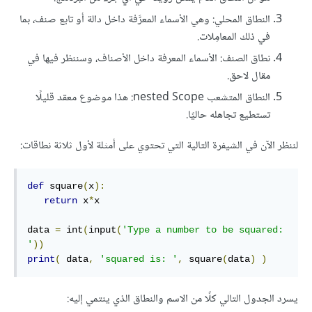
النطاق المحلي: وهي الأسماء المعرَّفة داخل دالة أو تابع صنف، بما
في ذلك المعامِلات.
نطاق الصنف: الأسماء المعرفة داخل الأصناف، وسننظر فيها في
مقال لاحق.
النطاق المتشعب nested Scope: هذا موضوع معقد قليلًا
تستطيع تجاهله حاليًا.
لننظر الآن في الشيفرة التالية التي تحتوي على أمثلة لأول ثلاثة نطاقات:
def
 square
(
x
):
return
 x
*
x

data 
=
 int
(
input
(
'Type a number to be squared: 
'
))
print
(
 data
,
'squared is: '
,
 square
(
data
)
)
يسرد الجدول التالي كلًا من الاسم والنطاق الذي ينتمي إليه: