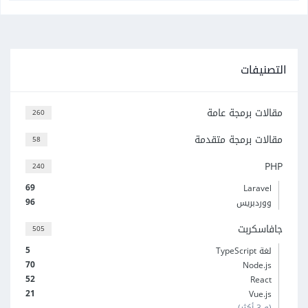
التصنيفات
مقالات برمجة عامة
260
مقالات برمجة متقدمة
58
PHP
240
69
Laravel
96
ووردبريس
جافاسكربت
505
5
لغة TypeScript
70
Node.js
52
React
21
Vue.js
(و 3 أكثر)