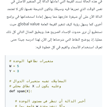
في هذه الحالة نسند القيمة التي أعادتها الدالة إلى المتغير الأصلي في
نفس الوقت الذي نمررها فيه وسيطًا، وتكون النتيجة نفسها، لكن لا تعتمد
الدالة الآن على أي شيفرة خارجها، مما يسهل إعادة استخدامها في برامج
أخرى، كما يسهل رؤية كيف تتغير القيمة العامة global value، حيث
نستطيع أن نرى حدوث الإسناد الصريح هنا، ويطبق المثال التالي كل ذلك
عمليًا، إذ يوضح النقاط التي شرحناها إلى الآن، لهذا ادرسه جيدًا حتى
تعرف استخدام الأسماء والقيم في كل خطوة فيه:
متغيرات
نطاقها
الوحدة
#
W 
=
5
Y 
=
3
المعامِلات
تشبه
متغيرات
الدوال
#
وعليه
يكون
لـ
 X 
نطاق
محلي
#
def spam
(
X
):
أخبر
الدالة
أن
تنظر
في
مستوى
الوحدة
#
وألا
تنشئ
وحدة
 w 
خاصة
بها
#