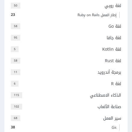
لغة روبي
50
23
إطار العمل Ruby on Rails
لغة Go
58
لغة جافا
95
لغة Kotlin
5
لغة Rust
58
برمجة أندرويد
11
لغة R
6
الذكاء الاصطناعي
115
صناعة الألعاب
102
سير العمل
68
38
Git