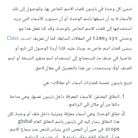
تنشئ كل وحدة في بايثون فضاء الاسم الخاص بها، وللوصول إلى تلك
الأسماء لا بد أن نسبقها باسم الوحدة، أو أن نستورد الأسماء التي نريد
استخدامها إلى فضاء الاسم الخاص بالوحدة، وقد كنا نفعل هذا مع
وحدتي
و
في المقالات السابقة، كما أن تعريف
الصنف Class
time
sys
ينشئ فضاء اسم خاص به. وبناءً عليه، فإذا أردنا الوصول إلى تابع أو
خاصية في صنف ما، فسنحتاج إلى استخدام اسم متغير النسخة أو اسم
الصنف أولًا، وسنتحدث عن هذا بالتفصيل في مقال لاحق.
تتيح بايثون خمسة فضاءات أسماء -أو نطاقات- هي:
النطاق المضمَّن: الأسماء المعرفة داخل بايثون نفسها، وهي متاحة
دائمًا من أي مكان في البرنامج.
نطاق الوحدة: وهي أسماء معرَّفة ومرئية داخل ملف أو وحدة، لكن
هذا النطاق يشار إليه في بايثون باسم النطاق العام global
scope، في حين أن المعنى الذي يتبادر للذهن عند سماع الاسم
هو أن النطاق العام يمكن رؤيته في أي جزء من البرنامج.