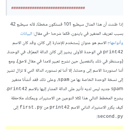
################################
إذا ظننت أن هذا المثال سيطبع 101 فستكون مخطئًا، لأنه سيطبع 42
بسبب تعريف المتغير في بايثون، فكما شرحنا -في مقال:
البيانات
وأنواعها
-؛ الاسم هو عنوان يُستخدم للإشارة إلى كائن، وقد كان الاسم
في الوحدة الأولى يشير إلى كائن الدالة المعرَّف في الوحدة،
print42
(وسننظر في ذلك بالتفصيل حين نشرح تعبير لامدا في مقال لاحق)، ومع
أننا استوردنا الاسم إلى وحدتنا، إلا أننا لم نستورد الدالة التي لا تزال تشير
إلى نسخة الوحدة الخاصة بها من
، وعلى ذلك فقد أنشأنا متغير
spam
spam جديد ليس لديه تأثير على الدالة المشار إليها بالاسم
.
print42
يشرح المخطط التالي هذا لكلا النوعين من الاستيراد، ويمكنك ملاحظة
كيف يكرر الاستيراد الثاني الاسم
من
إلى
first.py
print42
:
second.py