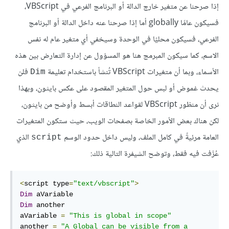
إذا صرحنا عن متغير خارج الدالة أو البرنامج الفرعي في VBScript،
فسيكون عامًا globally أما إذا صرحنا عنه داخل الدالة أو البرنامج
الفرعي، فسيكون محليًا في الوحدة وسيخفي أي متغير عام له نفس
الاسم، كما سيكون المبرمج هنا هو المسؤول عن إدارة التعارض بين هذه
الأسماء، وبما أن متغيرات VBScript تُنشأ باستخدام تعليمة
فلن
Dim
يحدث غموض أو لبس حول المتغير المقصود على عكس بايثون، وبهذا
نرى أن منظور VBScript لقواعد النطاقات أبسط وأوضح من بايثون،
لكن هناك بعض الأمور الخاصة بصفحات الويب، حيث ستكون المتغيرات
العامة مرئيةً في كامل الملف، وليس داخل حدود الوسم
الذي
script
عُرَّفت فيه فقط، وتوضح الشيفرة التالية ذلك:
<
script type
=
"text/vbscript"
>
Dim
Dim
 another

aVariable 
=
"This is global in scope"
another 
=
"A Global can be visible from a 