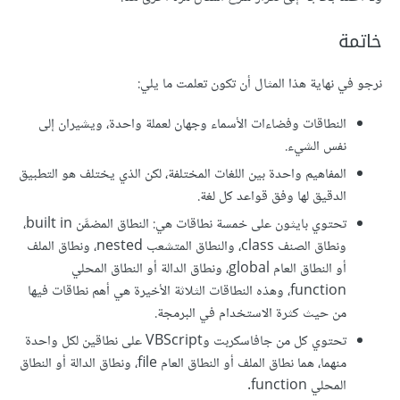
خاتمة
نرجو في نهاية هذا المثال أن تكون تعلمت ما يلي:
النطاقات وفضاءات الأسماء وجهان لعملة واحدة، ويشيران إلى
نفس الشيء.
المفاهيم واحدة بين اللغات المختلفة، لكن الذي يختلف هو التطبيق
الدقيق لها وفق قواعد كل لغة.
تحتوي بايثون على خمسة نطاقات هي: النطاق المضمَّن built in،
ونطاق الصنف class، والنطاق المتشعب nested، ونطاق الملف
أو النطاق العام global، ونطاق الدالة أو النطاق المحلي
function، وهذه النطاقات الثلاثة الأخيرة هي أهم نطاقات فيها
من حيث كثرة الاستخدام في البرمجة.
تحتوي كل من جافاسكربت وVBScript على نطاقين لكل واحدة
منهما، هما نطاق الملف أو النطاق العام file، ونطاق الدالة أو النطاق
المحلي function.