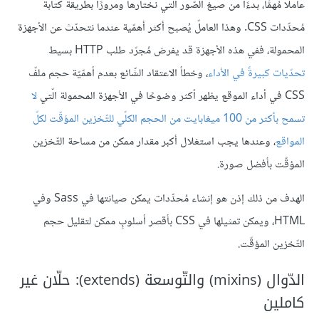
عاملًا مُهمًّا، بدءًا من صيغ الصّور الّتي نختارها ومرورًا بطريقة كتابة
مُحدِّدات CSS. وهذا العاملّ يُصبح أكثر أهمّية عندما نتحدّث عن الأجهزة
المحمولة، ففي هذه الأجهزة قد يفرض مُجرّد طلب HTTP بسيط
تحدّيات كبيرةً في الأداء
، وخطأ الاعتقاد الشّائع بعدم أهمّيّة حجم ملفّ
CSS في أداء الموقع يظهر أكثر وضوحًا في الأجهزة المحمولة الّتي
لا
تسمح بأكثر من 100 ميغابايت من الحجم الكلّي للتّخزين المؤقّت لكلّ
المواقع
، وعندها يجب استغلال أكبر مقدار ممكن من مساحة التّخزين
المؤقّت بأفضل صورة.
الهدف من ذلك إذن هو إنشاء مُحدِّدات يمكن صيانتها في Sass وفي
HTML، ويمكن تمثيلها في CSS بأقصر أسلوبٍ ممكن لتقليل حجم
التّخزين المؤقّت.
الدّوال (mixins) والتّوسعة (extends): حلّان غير
كاملين