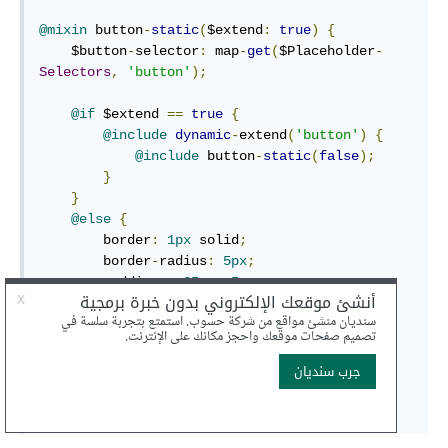
@mixin
 button
-
static
(
$extend
:
true
)
{
    $button
-
selector
:
 map
-
get
(
$Placeholder
-
Selectors
,
'button'
);
@if
 $extend 
==
true
{
@include
dynamic
-
extend
(
'button'
)
{
@include
 button
-
static
(
false
);
}
}
@else
{
        border
:
1px
 solid
;
        border
-
radius
:
5px
;
        padding
:
.
25em
.
5em
;
&:
hover 
{
            cursor
:
 pointer
;
}
}
}