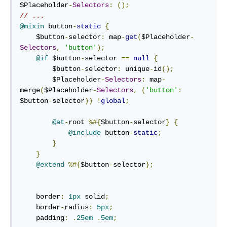
$Placeholder
-
Selectors
:
();
// ...
@mixin
 button
-
static
{
    $button
-
selector
:
 map
-
get
(
$Placeholder
-
Selectors
,
'button'
);
@if
 $button
-
selector 
==
null
{
        $button
-
selector
:
 unique
-
id
();
        $Placeholder
-
Selectors
:
 map
-
merge
(
$Placeholder
-
Selectors
,
(
'button'
:
$button
-
selector
))
!
global
;
@at
-
root 
%#{
$button
-
selector
}
{
@include
 button
-
static
;
}
}
@extend
%#{
$button
-
selector
};
    border
:
1px
 solid
;
    border
-
radius
:
5px
;
    padding
:
.
25em
.
5em
;