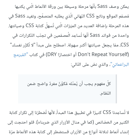
يمكن وصف Sass بأنّها مرحلة وسيطة بين ورقة الأنماط الّتي يكتبها
مُصمّم الموقع وناتج CSS النّهائي الّذي يطلبه المتصفّح، وتفيد Sass في
هذه المرحلة بإضافة العديد من الميّزات الّتي تُسهلّ كتابة CSS وصيانتها.
واحدة من فوائد Sass أنّها تُساعِد الُمصمّمين في تجنّب التّكرارات في
CSS، ممّا يجعل صيانتها أكثر سهولة. اصطلح على مبدأ "لا تُكرِّر نفسك"
(Don't Repeat Yourself أو اختصارًا DRY) في كتاب
"المُبرمج
البراغماتيّ"
، والذي نصّ على التّالي:
كلّ مفهوم يجب أن يُمثّله مُكوِّنٌ مفردٌ واضح ضمن
النّظام.
لا تُساعِدنا CSS كثيرًا في تطبيق هذا المبدأ، لأنّها تُضطرّنا إلى تكرار كتابة
الكثير من الخصّائص (كما في مثال الأزرار الذي ضربناه). فلو احتجت إلى
إنشاء أنماط لثلاثة أنواع من الأزرار، فستضطر إلى كتابة هذه الأنماط مرّة