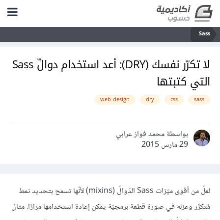
Sass
لا تكرّر نفسك (DRY): أعد استخدام دوالّ Sass
التي كتبتها
web design
dry
css
sass
بواسطة محمد فواز عرابي
29 مارس 2015
لعلّ من أقوى ميّزات Sass الدّوالّ (mixins) ﻷنّها تسمح بتحديد نمط
مُتكرِّر وعزله في صورة قطعة برمجيّة يمكن إعادة استخدامها مرارًا. مثال