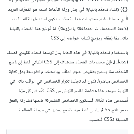
باستخدام الكلمة
وصياغة تعويض القيم في النّصوص (
‎#
‎@at-root
) لإنشاء مُحدّد بالنّيابة في جذر ورقة الأنماط اسمه هو المُعرِّف الفريد
{}‎
الّذي حصلنا عليه. محتويات هذا المُحدِّد ستكون استدعاء للدّالة الثّابتة
(لاحظ الاستدعاءات المتداخلة! يا للرّوعة!). ثمّ نُوسّع هذا المُحدّد بالنّيابة
ذاته، ممّا يُفعّله ويؤديّ لكتابة خواصّه إلى CSS.
باستخدام مُحدّد بالنّيابة في هذه الحالة بدل توسعة مُحدّد تقليديّ كصنف
(class)، فإنّ محتويات المُحدّد ستُضاف إلى CSS النّهائي فقط إن وُسِّع
المُحدِّد، ممّا يسمح بتقليص حجم الملفّ. وباستخدام التّوسعة بدل كتابة
الخصائص مباشرةً، نكون قد تجنّبنا تكرار الخصائص في الوقت ذاته. في
النّهاية سيمنع هذا هشاشة النّاتج النّهائي من CSS، لأنّه في كلّ مرّة
تُستدعى هذه الدّالة، فستكون الخصائص المُشتركة ضمنها مُشاركة بالفعل
ضمن ناتج CSS، وليس فقط مرتبطة مع بعضها في مرحلة المُعالجة
المسبقة لـCSS فحسب.