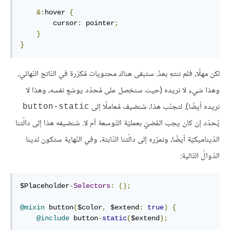
&:
hover 
{
        cursor
:
 pointer
;
}
}
لكن مهلًا، فلم ننتهِ بعدُ. ستبقى هناك محتويات مُكرّرة في النّاتج النّهائي،
وهذا شيء لا نريده (حيث سنخصل على مُحدّد يوسّع نفسه، وهذا لا
نريده أيضًا). لتجنّب هذا، سُنضيف مُعاملًا إلى
button-static
يُحدّد إن كان يجب المُضيّ بعمليّة التّوسعة أم لا. سُنضيفه هذا إلى دالّتنا
الدّيناميكيّة أيضًا، ونمرّره إلى دالّتنا الثّابتة، وفي النّهاية ستكون لدينا
الدّوالّ التّالية:
$Placeholder
-
Selectors
:
();
@mixin
 button
(
$color
,
 $extend
:
true
)
{
@include
 button
-
static
(
$extend
);