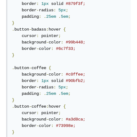
    border
:
1px
 solid 
#879f3f;
    border
-
radius
:
5px
;
    padding
:
.
25em
.
5em
;
}
.
button
-
badass
:
hover 
{
    cursor
:
 pointer
;
    background
-
color
:
#99b448;
    border
-
color
:
#6c7f33;
}
.
button
-
coffee 
{
    background
-
color
:
#c0ffee;
    border
:
1px
 solid 
#90bfb2;
    border
-
radius
:
5px
;
    padding
:
.
25em
.
5em
;
}
.
button
-
coffee
:
hover 
{
    cursor
:
 pointer
;
    background
-
color
:
#a3d8ca;
    border
-
color
:
#73998e;
}