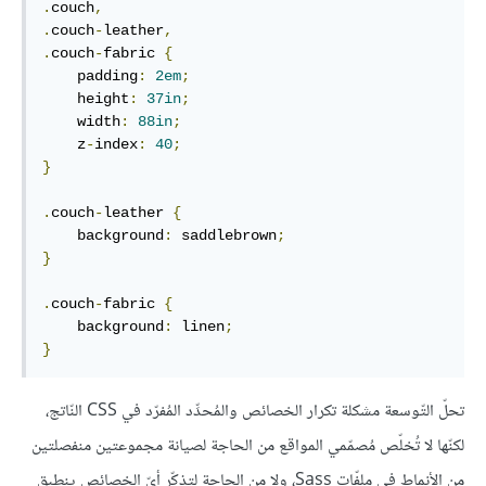
.
couch
,
.
couch
-
leather
,
.
couch
-
fabric 
{
    padding
:
2em
;
    height
:
37in
;
    width
:
88in
;
    z
-
index
:
40
;
}
.
couch
-
leather 
{
    background
:
 saddlebrown
;
}
.
couch
-
fabric 
{
    background
:
 linen
;
}
تحلّ التّوسعة مشكلة تكرار الخصائص والمُحدِّد المُفرّد في CSS النّاتج،
لكنّها لا تُخلّص مُصمّمي المواقع من الحاجة لصيانة مجموعتين منفصلتين
من الأنماط في ملفّات Sass، ولا من الحاجة لتذكّر أيّ الخصائص ينطبق