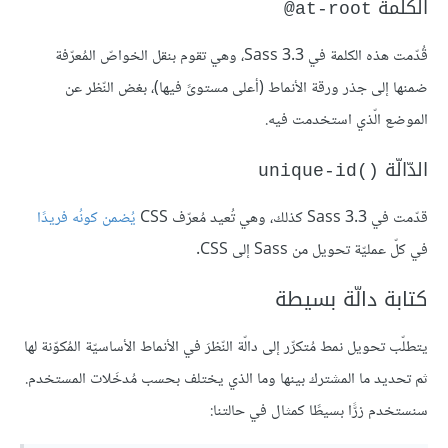
الكلمة
‎@at-root
قُدّمت هذه الكلمة في Sass ‎3.3، وهي تقوم بنقل الخواصّ المُعرّفة
ضمنها إلى جذر ورقة الأنماط (أعلى مستوىً فيها)، بغض النّظر عن
الموضع الّذي استخدمت فيه.
الدّالّة
unique-id()‎
قدّمت في Sass ‎3.3 كذلك، وهي تُعيد مُعرّف CSS
يُضمن كونُه فريدًا
في كلّ عمليّة تحويل من Sass إلى CSS.
كتابة دالّة بسيطة
يتطلّب تحويل نمط مُتكرِّر إلى دالّة النّظرَ في الأنماط الأساسيّة المُكوّنة لها
ثم تحديد ما المشترك بينها وما الذي يختلف بحسب مُدخَلات المستخدم.
سنستخدم زرًّا بسيطًا كمثال في حالتنا: