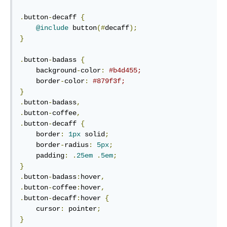
.
button
-
decaff 
{
@include
 button
(#
decaff
);
}
.
button
-
badass 
{
    background
-
color
:
#b4d455;
    border
-
color
:
#879f3f;
}
.
button
-
badass
,
.
button
-
coffee
,
.
button
-
decaff 
{
    border
:
1px
 solid
;
    border
-
radius
:
5px
;
    padding
:
.
25em
.
5em
;
}
.
button
-
badass
:
hover
,
.
button
-
coffee
:
hover
,
.
button
-
decaff
:
hover 
{
    cursor
:
 pointer
;
}