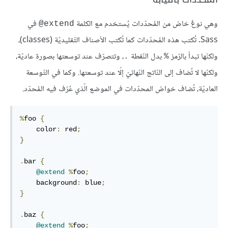
وهي نوعٌ خاصّ من المُحدّدات يُستخدم مع الكلمة
في
‎@extend
Sass. تُكتب هذه المُحدّدات كما تُكتب الأصناف التّقليديّة (classes)،
ولكنّها تبدأ بالرّمز
بدل النّقطة
، وتتصرّف عند توسعتها بصورة عاديّة،
.
%
ولكنّها لا تُضاف إلى النّاتج النّهائيّ إلّا عند توسعتها. وكما في التّوسعة
العاديّة، تُضاف خواصّ المحدّدات في الموضع الّذي عُرّف فيه المُحدّد.
%
foo 
{
    color
:
 red
;
}
.
bar 
{
@extend
%
foo
;
    background
:
 blue
;
}
.
baz 
{
@extend
%
foo
;