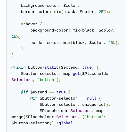
    background
-
color
:
 $color
;
    border
-
color
:
 mix
(
black
,
 $color
,
25
%);
&:
hover 
{
        background
-
color
:
 mix
(
black
,
 $color
,
15
%);
        border
-
color
:
 mix
(
black
,
 $color
,
40
%);
}
}
@mixin
 button
-
static
(
$extend
:
true
)
{
    $button
-
selector
:
 map
-
get
(
$Placeholder
-
Selectors
,
'button'
);
@if
 $extend 
==
true
{
@if
 $button
-
selector 
==
null
{
            $button
-
selector
:
 unique
-
id
();
            $Placeholder
-
Selectors
:
 map
-
merge
(
$Placeholder
-
Selectors
,
(
'button'
:
$button
-
selector
))
!
global
;