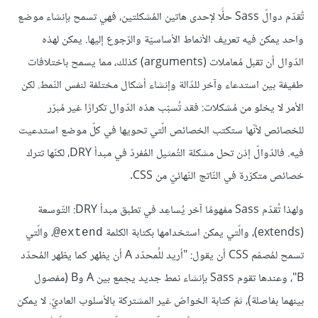
تٌقدّم دوالّ Sass حلًّا لإحدى هاتين المُشكلتين، فهي تسمح بإنشاء موضع
واحد يمكن فيه تعريف الأنماط الأساسيّة والرّجوع إليها. يمكن لهذه
الدّوال أن تقبل مُعاملات (arguments) كذلك، مما يسمح باختلافات
طفيفة بين استدعاء وآخر للدّالة وإنشاء أشكال مختلفة لنفس النّمط. لكن
الأمر لا يخلو من مُشكلات: فقد تُسبّب هذه الدّوال تكرارًا غير مُبرّر
للخصائص لأنّها ستكتب الخصائص الّتي تحويها في كلّ موضع استدعيت
فيه. فالدّوالّ إذن تحل مشكلة التُمثيل المُفردّ في مبدأ DRY، لكنّها تترك
خصائص متكرّرة في النّاتج النّهائيّ من CSS.
ولهذا تُقدّم Sass مفهومًا آخر يُساعِد في تطبق مبدأ DRY: التّوسعة
(extends)، والّتي يمكن استخدامها بكتابة الكلمة
، والّتي
‎@extend
تسمح لمُصمّم CSS أن يقول: "أريد للُمحدّد A أن يظهر كما يظهر المُحدّد
B"، وعندها تقوم Sass بإنشاء نمط جديد يجمع بين A وB (مفصول
بينهما بفاصلة)، ثمّ كتابة الخواصّ غير المشتركة بالأسلوب العاديّ. لا يمكن