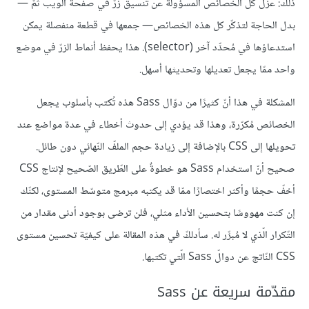
ذلك: عزل كلّ الخصائص المسؤولة عن تنسيق زرّ في صفحة الويب ثمّ —
بدل الحاجة لتذكّر كل هذه الخصائص— جمعها في قطعة منفصلة يمكن
استدعاؤها في مُحدِّد آخر (selector). هذا يحفظ أنماط الزرّ في موضع
واحد ممّا يجعل تعديلها وتحديثها أسهل.
المشكلة في هذا أنّ كثيرًا من دوّال Sass هذه تُكتب بأسلوب يجعل
الخصائص مُكرّرة، وهذا قد يؤدي إلى حدوث أخطاء في عدة مواضع عند
تحويلها إلى CSS بالإضافة إلى زيادة حجم الملفّ النّهائي دون طائل.
صحيح أنّ استخدام Sass هو خطوةٌ على الطّريق الصّحيح لإنتاج CSS
أخفّ حجمًا وأكثر اختصارًا ممّا قد يكتبه مبرمج متوسّط المستوى، لكنّك
إن كنت مهووسًا بتحسين الأداء مثلي، فلن ترضى بوجود أدنى مقدار من
التّكرار الّذي لا مُبرِّر له. سأدلكّ في هذه المقالة على كيفيّة تحسين مستوى
CSS النّاتج عن دوالّ Sass الّتي تكتبها.
مقدّمة سريعة عن Sass