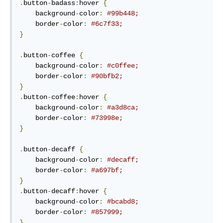
.
button
-
badass
:
hover 
{
    background
-
color
:
#99b448;
    border
-
color
:
#6c7f33;
}
.
button
-
coffee 
{
    background
-
color
:
#c0ffee;
    border
-
color
:
#90bfb2;
}
.
button
-
coffee
:
hover 
{
    background
-
color
:
#a3d8ca;
    border
-
color
:
#73998e;
}
.
button
-
decaff 
{
    background
-
color
:
#decaff;
    border
-
color
:
#a697bf;
}
.
button
-
decaff
:
hover 
{
    background
-
color
:
#bcabd8;
    border
-
color
:
#857999;
}