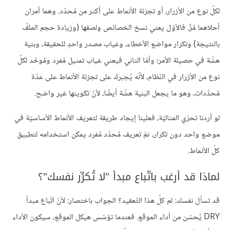
لكلّ نوع من الأزرار، أو تجزئة الأنماط على أكثر من مُحدّد. وهما أمران
أحلاهما مُرٌّ. فالأوّل يعني نسخ الخصائص ولصقها (وزيادة حجم الملفّ
بالنتيجة) وتكرار مواضع الأخطاء، وغياب مصدر واحدٍ للحقيقة، وبنية
هشّة في حصيلة الأمر؛ وأمّا الثاني فيعني غياب تمثيل مُفرد ومُوحَّد لكلّ
نوع من الأزرار في النّظام، لأنّه يُجبرك على تجزئة الأنماط على عدّة
مُحدِّدات، وهو ما يجعل البنية هشّة أيضًا، لأنّ تكوينها غير واضح.
لو أردنا تحرّي المثاليّة، فعلينا إيجاد طريقة لتعريف الأنماط الأساسيّة في
موضع واحد دون تكرار، ثمّ تعريف مُحدِّد مُفرد يمكن استخدامه لتطبيق
كلّ الأنماط.
لماذا قد أرغب باتّباع مبدأ "لا تُكرِّر نفسك"؟
قد تسأل نفسك: لم كلّ هذا التّعقيد؟ الجواب باختصار: لأنّ اتّباع مبدأ
DRY يُحسّن من أداء الموقع. فعندما تؤسّس هيكل الموقع، سيكون الأداء