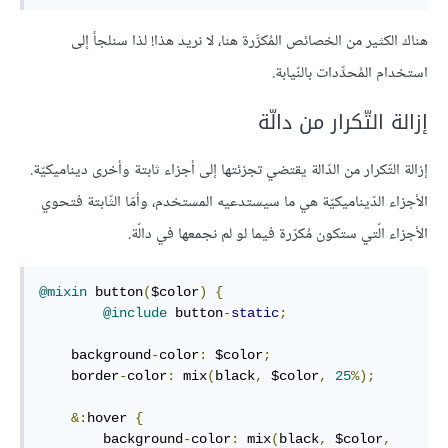
هناك الكثير من الخصائص المُكرَّرة هنا، لا نريد هذا! لذا سنلجأ إلى
استخدام المُحدِّدات بالنّيابة.
إزالة التّكرار من دالّة
إزالة التّكرار من الدّالة يقتضي تجزئتها إلى أجزاء ثابتة وأخرى ديناميكيّة.
الأجزاء الدّيناميكيّة هي ما سيستدعيه المستخدم، وأمّا الثّابتة فتحوي
الأجزاء الّتي ستكون مُكرّرة فيما لو لم نجمعها في دالّة.
@mixin
 button
(
$color
)
{
@include
 button
-
static
;
    background
-
color
:
 $color
;
    border
-
color
:
 mix
(
black
,
 $color
,
25
%);
&:
hover 
{
        background
-
color
:
 mix
(
black
,
 $color
,