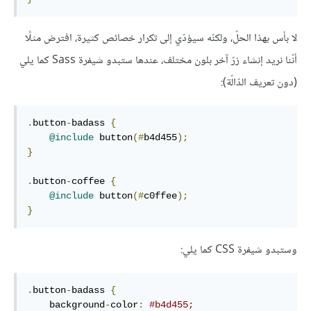
لا بأس بهذا الحلّ، ولكنّه سيؤدّي إلى تكرار خصائص كثيرة، افترض مثلًا
أنّنا نريد إنشاء زرّ آخر بلون مختلف، عندها ستبدو شيفرة Sass كما يلي
(دون تعريف الدّالّة):
.
button
-
badass 
{
@include
 button
(#
b4d455
);
}
.
button
-
coffee 
{
@include
 button
(#
c0ffee
);
}
وستبدو شيفرة CSS كما يلي:
.
button
-
badass 
{
    background
-
color
:
#b4d455;