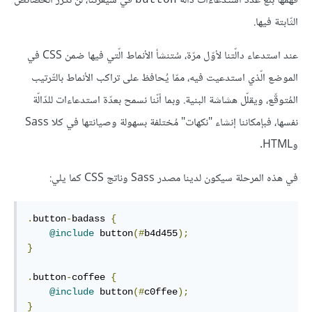
فهمها بلغ عدد استدعاءات دالّة
في شيفرتنا، لن تُكرَّر الخصائص
button
الثّابتة فيها.
عند استدعاء دالّتنا لأوّل مرّة، سُتنشأ الأنماط الّتي فيها ضمن CSS في
الموضع الّذي استدعيت فيه، ممّا يُحافظ على تراكب الأنماط بالتّرتيب
المُتوقّع، ويقلّل هشاشة البنية. وبما أنّنا نسمح بعدّة استدعاءات للدّالّة
نفسها، فبإمكاننا إنشاء "نكهات" مُختلفة بسهولة وصيانتها في كلا Sass
وHTML.
في هذه المرحلة سيكون لدينا مصدر Sass وناتج CSS كما يلي:
.
button
-
badass 
{
@include
 button
(#
b4d455
);
}
.
button
-
coffee 
{
@include
 button
(#
c0ffee
);
}