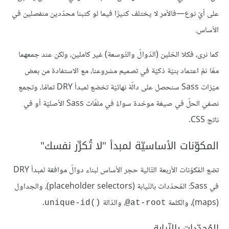
على أيّ نوع—فالأمر لا يختلف كثيرًا فيما لو كتبنا محدّدين منفصلين في
الأساس.
كما نرى، فكلا الحّلين (الدّوالّ والتّوسعة) غير كاملين، ولكن عند جمعهما
معًا ثمّ اعتماد بنيّة ذكيّة في تصميم مشروعنا، مع الاستفادة من بعض
ميّزات Sass سنحصل على دالّة نهائيّة تخضع لمبدأ DRY تمامًا، وتجمع
نصفي الحلّ في صيغة موحّدة سواءٌ في ملفّات Sass الأصليّة أو في
ناتج CSS.
المكوّنات الأساسيّة لمبدأ "لا تُكرِّر نفسك"
تضع المُكوّنات الأربعة التّالية حجر الأساس لبناء دوالّ موافقة لمبدأ DRY
في Sass: المُحدّدات بالنّيابة (placeholder selectors)، والجداول
(maps)، والكلمة
، والدّالة
.
unique-id()‎
‎@at-root
المُحدّدات بالنّيابة