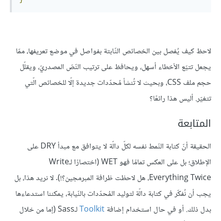
لاحظ كيف يُفصل بين الخصائص الثّابتة بفواصل في موضع تعريفها، ممّا
يجعل تتبّع الأخطاء أسهل، ويحافظ على ترتيب النّصّ المصدريّ، ويقلّل
حجم ملف CSS، وبحيث لا تُنشأ مُحدّدات جديدة إلّا للخصائص الّتي
تتغيّر. أليس هذا رائعًا؟
المتابعة
الحقيقة أنّ كتابة النّمط نفسه لكلّ دالّة لا يتوافق مع مبدأ DRY على
الإطلاق؛ بل على العكس تمامًا فهو WET (اختصارًا لـWrite
Everything Twice، هل لاحظت ظرافة المبرمجين؟!). لا نريد هذا، بل
يجب أن نُفكّر في كتابة دالّة لتوليد المُحدّدات بالنّيابة، يمكننا استدعاءها
بدل ذلك. أو في حال استخدام إضافة
Toolkit
لـSass (إما من خلال