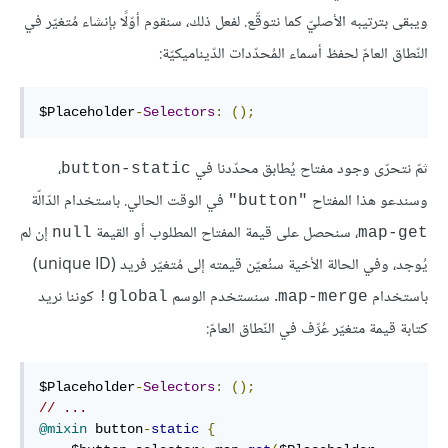
ويبقى بترتيبه الأصليّ كما نتوقّع. لفعل ذلك، سنقوم أوّلًا بإنشاء مُتغيّر في
النّطاق العامّ لحفظ أسماء المُحدّدات الدّيناميكيّة:
$Placeholder
-
Selectors
:
();
ثمّ نتحرّى وجود مفتاح يُطابق محدّدنا في
،
button-static
وسندعو هذا المفتاح
في الوقت الحالي. باستخدام الدّالّة
"button"
، سنحصل على قيمة المفتاح المطلوب أو القيمة
إن لم
null
map-get
يُوجد، وفي الحالة الأخية سنُعيّن قيمته إلى مُتغيّر فريد (unique ID)
باستخدام
. سنستخدم الوسم
كوننا نريد
‎!global
map-merge
كتابة قيمة متغيّر عُرِّف في النّطاق العامّ:
$Placeholder
-
Selectors
:
();
// ...
@mixin
 button
-
static
{