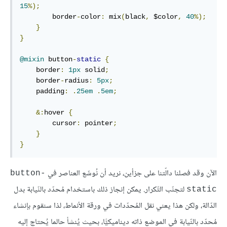
15
%);
        border
-
color
:
 mix
(
black
,
 $color
,
40
%);
}
}
@mixin
 button
-
static
{
    border
:
1px
 solid
;
    border
-
radius
:
5px
;
    padding
:
.
25em
.
5em
;
&:
hover 
{
        cursor
:
 pointer
;
}
}
الآن وقد فصلنا دالّتنا على جزأين، نريد أن نُوسِّع العناصر في
button-
لتجنّب التّكرار. يمكن إنجاز ذلك باستخدام مُحدّد بالنّيابة بدل
static
الدّالة، ولكن هذا يعني نقل المُحدّدات في ورقة الأنماط، لذا سنقوم بإنشاء
مُحدّد بالنّيابة في الموضع ذاته ديناميكيًّا، بحيث يُنشأ حالما يُحتاج إليه