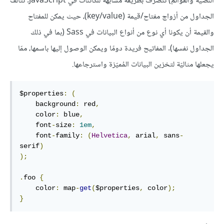
النّصيّة والقوائم) تتصرّف بطريقة مُشابهة للكائنات في JavaScript. تتألّف
الجداول من أزواج مفتاح/قيمة (key/value)، حيث يمكن للمفتاح
والقيمة أن يكونا أي نوع من أنواع البيانات في Sass (بما في ذلك
الجداول نفسها). المفاتيح فريدة دومًا ويمكن الوصول إليها باسمها، ممّا
يجعلها مثاليّة لتخزين البيانات المُميّزة واسترجاعها.
$properties
:
(
    background
:
 red
,
    color
:
 blue
,
    font
-
size
:
1em
,
    font
-
family
:
(
Helvetica
,
 arial
,
 sans
-
serif
)
);
.
foo 
{
    color
:
 map
-
get
(
$properties
,
 color
);
}