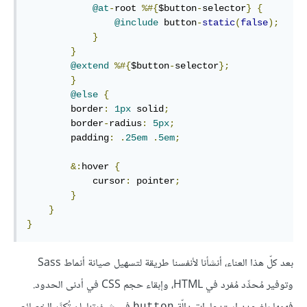
@at
-
root 
%#{
$button
-
selector
}
{
@include
 button
-
static
(
false
);
}
}
@extend
%#{
$button
-
selector
};
}
@else
{
        border
:
1px
 solid
;
        border
-
radius
:
5px
;
        padding
:
.
25em
.
5em
;
&:
hover 
{
            cursor
:
 pointer
;
}
}
}
بعد كلّ هذا العناء، أنشأنا لأنفسنا طريقة لتسهيل صيانة أنماط Sass
وتوفير مُحدِّد مُفرد في HTML، وإبقاء حجم CSS في أدنى الحدود.