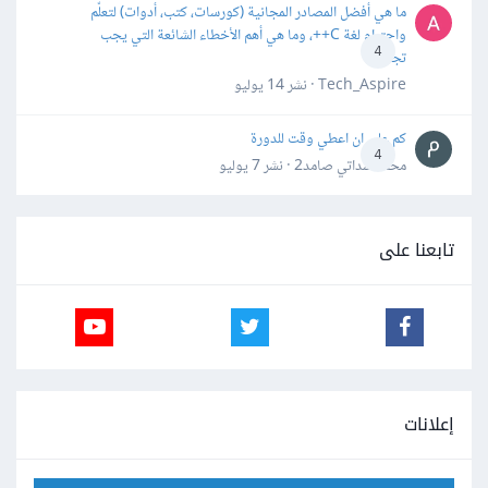
ما هي أفضل المصادر المجانية (كورسات، كتب، أدوات) لتعلّم
واحترام لغة C++، وما هي أهم الأخطاء الشائعة التي يجب
4
تجنبها؟
Tech_Aspire · نشر
14 يوليو
كم علي ان اعطي وقت للدورة
4
محمد سداتي صامد2 · نشر
7 يوليو
تابعنا على
إعلانات