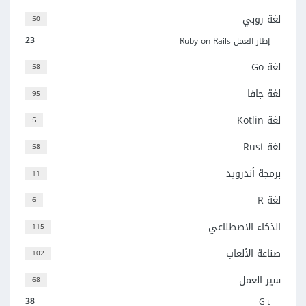
لغة روبي
50
23
إطار العمل Ruby on Rails
لغة Go
58
لغة جافا
95
لغة Kotlin
5
لغة Rust
58
برمجة أندرويد
11
لغة R
6
الذكاء الاصطناعي
115
صناعة الألعاب
102
سير العمل
68
38
Git