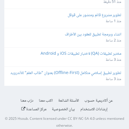
منذ 51 دقيقة
تطوير مشروع قائم ومنشور على قوقل
منذ 1 ساعة
انشاء وبرمجة تطبيق للعقود بين الأطراف
منذ 2 ساعة
مختبر تطبيقات (QA) لاختبار تطبيقات iOS و Android
منذ 3 ساعة
تطوير تطبيق إسلامي متكامل (Offline-First) بعنوان "طالب العلم" للأندرويد 
و iOS
منذ 3 ساعة
عن أكاديمية حسوب
الأسئلة الشائعة
اكتب معنا
درّب معنا
إرشادات الاستخدام
بيان الخصوصية
مركز المساعدة
© 2025
Hsoub
.
Content licensed under
CC BY-NC-SA 4.0
unless mentioned
otherwise.