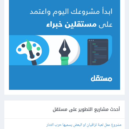
أحدث مشاريع التطوير على مستقل
مشروع عمل لعبة ترافيان او البعض يسميها حرب التتار