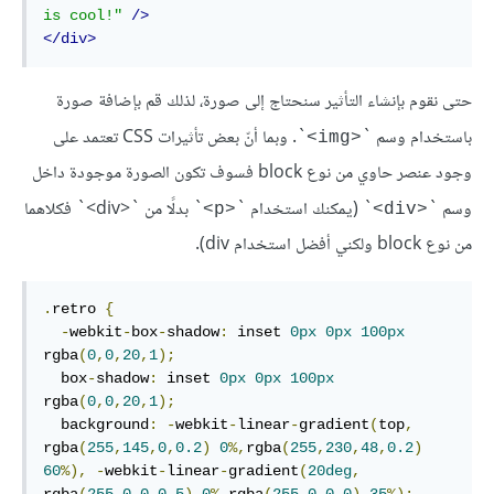
is cool!"
/>
</div>
حتى نقوم بإنشاء التأثير سنحتاج إلى صورة، لذلك قم بإضافة صورة
باستخدام وسم `
`. وبما أنّ بعض تأثيرات CSS تعتمد على
<img>
وجود عنصر حاوي من نوع block فسوف تكون الصورة موجودة داخل
وسم `
` (يمكنك استخدام `
` بدلًا من `<div>` فكلاهما
<p>
<div>
من نوع block ولكني أفضل استخدام div).
.
retro 
{
-
webkit
-
box
-
shadow
:
 inset 
0px
0px
100px
rgba
(
0
,
0
,
20
,
1
);
  box
-
shadow
:
 inset 
0px
0px
100px
rgba
(
0
,
0
,
20
,
1
);
  background
:
-
webkit
-
linear
-
gradient
(
top
,
rgba
(
255
,
145
,
0
,
0.2
)
0
%,
rgba
(
255
,
230
,
48
,
0.2
)
60
%),
-
webkit
-
linear
-
gradient
(
20deg
,