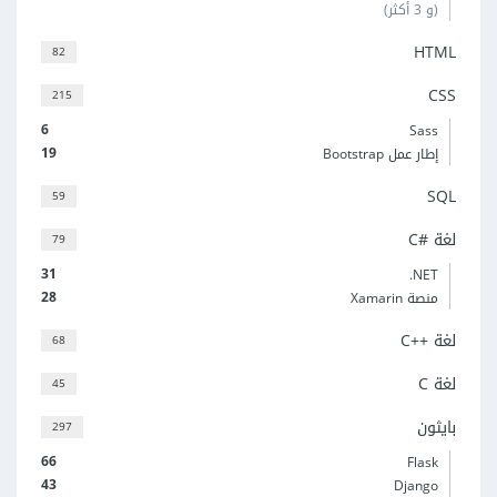
(و 3 أكثر)
HTML
82
CSS
215
6
Sass
19
إطار عمل Bootstrap
SQL
59
لغة C#‎
79
31
‎.NET
28
منصة Xamarin
لغة C++‎
68
لغة C
45
بايثون
297
66
Flask
43
Django