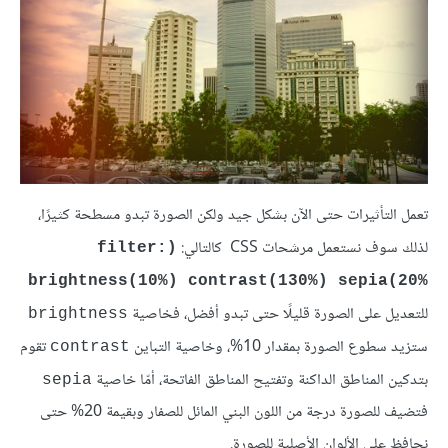
تعمل التأثيرات حتى الآن بشكل جيد ولكن الصورة تبدو مسطحة كثيرًا،
لذلك سوف نستعمل مرشحات CSS كالتالي:
(filter:
brightness(10%) contrast(130%) sepia(20%
للتعديل على الصورة قليلًا حتى تبدو أفضل، فخاصية
brightness
ستزيد سطوع الصورة بمقدار 10%، وخاصية التباين
تقوم
contrast
بتدكين المناطق الداكنة وتفتيح المناطق الفاتحة، أمّا خاصية
sepia
فتضيف للصورة درجة من اللون البني المائل للصفار وبقيمة 20% حتى
نحافظ على الألوان الأصلية للصورة.