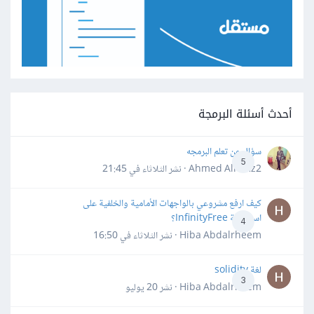
أحدث أسئلة البرمجة
سؤال عن تعلم البرمجه
5
Ahmed Alhafiz2 · نشر
الثلاثاء في 21:45
كيف ارفع مشروعي بالواجهات الأمامية والخلفية على
استضافة InfinityFree؟
4
Hiba Abdalrheem · نشر
الثلاثاء في 16:50
لغة solidity
3
Hiba Abdalrheem · نشر
20 يوليو