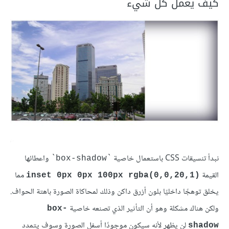
كيف يعمل كل شيء
نبدأ تنسيقات CSS باستعمال خاصية `
` واعطائها
box-shadow
القيمة
مما
(inset 0px 0px 100px rgba(0,0,20,1
يخلق توهجًا داخليًا بلون أزرق داكن وذلك لمحاكاة الصورة باهتة الحواف.
ولكن هناك مشكلة وهو أن التأثير الذي تصنعه خاصية
box-
لن يظهر لأنه سيكون موجودًا أسفل الصورة وسوف يتمدد
shadow