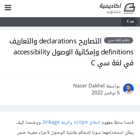
لغة C
التصاريح declarations والتعاريف
تعلم لغة سي
definitions وإمكانية الوصول accessibility
في لغة سي C
بواسطة Naser Dakhel
5 نوفمبر 2022
قدمنا سابقًا مفهوم
النطاق scope والربط linkage
، ووضحنا كيف
يمكن استخدامهما سويًّا للتحكم بقابلية الوصول لأجزاء معينة ضمن