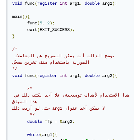
void
 func
(
register
int
 arg1
,
double
 arg2
);
main
(){
      func
(
5
,
2
);
      exit
(
EXIT_SUCCESS
);
}
/*

توضح الدالة أنه يمكن التصريح عن المعاملات 
الصورية باستخدام صنف تخزين مسجّل

*/
void
 func
(
register
int
 arg1
,
double
 arg2
){
/*

هذا الاستخدام لأهداف توضيحية، فلا أحد يكتب ذلك في 
هذا السياق

‪لا يمكن أخذ عنوان ‫arg1 حتى لو أردت ذلك

       */
double
*
fp 
=
&
arg2
;
while
(
arg1
){