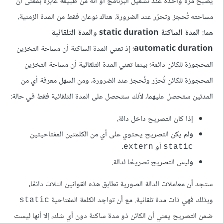
يصبح مرةً واحدةً عند تشغيل البرنامج أو أنه من طبيعة عابرة بمعنى أن
مساحته تُحجز وتحرّر عند الضرورة. هناك نوعان فقط من المدة الزمنية،
هما:
المدة الساكنة static duration
و
المدة التلقائية
automatic duration
؛ إذ تعني المدة الساكنة أن مساحة التخزين
المحجوزة للكائن دائمة؛ بينما تعني المدة التلقائية أن مساحة التخزين
المحجوزة للكائن تُحرّر وتُحجز عند الضرورة، ومن السهل معرفة أي من
المدتين ستحصل عليهما، لأنك ستحصل على المدة التلقائية فقط في حالة:
إذا كان التصريح داخل دالة،
و
لم يكن التصريح يحتوي على أي من الكلمتين المفتاحيتين
أو
.
extern
static
و
ليس التصريح تصريحًا لدالة.
ستجد أن معاملات الدالة الصورية تطابق هذه القوانين الثلاث دائمًا،
وبذلك فهي ذات مدة تلقائية. مع أن تواجد الكلمة المفتاحية
static
ضمن التصريح يعني أن الكائن ذو مدة ساكنة دون أي شك، إلا أنها ليست