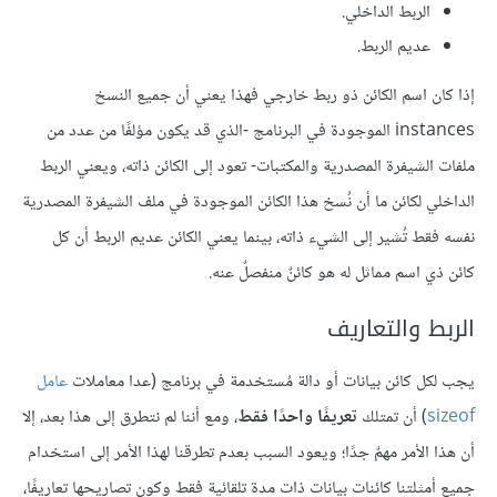
الربط الداخلي.
عديم الربط.
إذا كان اسم الكائن ذو ربط خارجي فهذا يعني أن جميع النسخ
instances الموجودة في البرنامج -الذي قد يكون مؤلفًا من عدد من
ملفات الشيفرة المصدرية والمكتبات- تعود إلى الكائن ذاته، ويعني الربط
الداخلي لكائن ما أن نُسخ هذا الكائن الموجودة في ملف الشيفرة المصدرية
نفسه فقط تُشير إلى الشيء ذاته، بينما يعني الكائن عديم الربط أن كل
كائن ذي اسم مماثل له هو كائنٌ منفصلٌ عنه.
الربط والتعاريف
يجب لكل كائن بيانات أو دالة مُستخدمة في برنامج (عدا معاملات
عامل
sizeof
) أن تمتلك
تعريفًا واحدًا فقط
، ومع أننا لم نتطرق إلى هذا بعد، إلا
أن هذا الأمر مهمٌ جدًا؛ ويعود السبب بعدم تطرقنا لهذا الأمر إلى استخدام
جميع أمثلتنا كائنات بيانات ذات مدة تلقائية فقط وكون تصاريحها تعاريفًا،