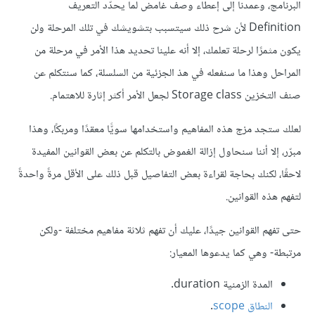
البرنامج، وعمدنا إلى إعطاء وصف غامض لما يحدّد التعريف
Definition لأن شرح ذلك سيتسبب بتشويشك في تلك المرحلة ولن
يكون مثمرًا لرحلة تعلمك، إلا أنه علينا تحديد هذا الأمر في مرحلة من
المراحل وهذا ما سنفعله في هذ الجزئية من السلسلة، كما سنتكلم عن
صنف التخزين Storage class لجعل الأمر أكثر إثارة للاهتمام.
لعلك ستجد مزج هذه المفاهيم واستخدامها سويًّا معقدًا ومربكًا، وهذا
مبرّر، إلا أننا سنحاول إزالة الغموض بالتكلم عن بعض القوانين المفيدة
لاحقًا، لكنك بحاجة لقراءة بعض التفاصيل قبل ذلك على الأقل مرةً واحدةً
لتفهم هذه القوانين.
حتى تفهم القوانين جيدًا، عليك أن تفهم ثلاثة مفاهيم مختلفة -ولكن
مرتبطة- وهي كما يدعوها المعيار:
المدة الزمنية duration.
النطاق scope
.