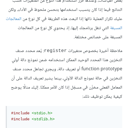
بعض القياسات، وعندها قرّر استخدام هذا النوع من المتغيرات حسب
النتائج فيما إذا كان يتسبب استخدامها بتحسن ملحوظ في الأداء، ولكن
عليك تكرار العملية ذاتها إذا اتبعت هذه الطريقة في كل نوع من
المعالجات
المسبقة
التي تنقل برنامجك إليها، إذ يحتوي كل نوع من المعالجات
المسبقة على خصائص مختلفة.
ملاحظة أخيرة بخصوص متغيرات
: يُعد محدد صنف
register
التخزين هذا المحدد الوحيد الممكن استخدامه ضمن نموذج دالة أولي
function prototype أو تعريف دالة، ويجري تجاهل محدد صنف
التخزين في حالة نموذج الدالة الأولي، بينما يشير تعريف الدالة على أن
المعامل الفعلي مخزّن في مسجّل إذا كان الأمر ممكنًا. إليك مثالًا يوضح
كيفية يمكن توظيف ذلك:
#include
<stdio.h>
#include
<stdlib.h>