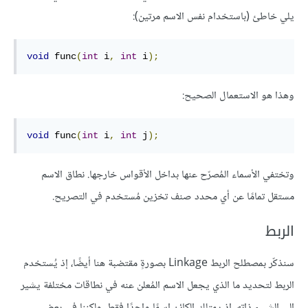
يلي خاطئ (باستخدام نفس الاسم مرتين):
void
 func
(
int
 i
,
int
 i
);
وهذا هو الاستعمال الصحيح:
void
 func
(
int
 i
,
int
 j
);
وتختفي الأسماء المُصرّح عنها بداخل الأقواس خارجها. نطاق الاسم
مستقل تمامًا عن أي محدد صنف تخزين مُستخدم في التصريح.
الربط
سنذكّر بمصطلح الربط Linkage بصورةٍ مقتضبة هنا أيضًا، إذ يُستخدم
الربط لتحديد ما الذي يجعل الاسم المُعلن عنه في نطاقات مختلفة يشير
إلى الشيء ذاته، إذ يمتلك الكائن اسمًا واحدًا فقط، ولكننا في بعض