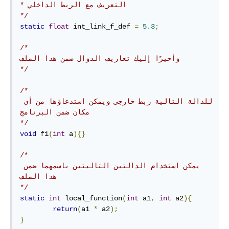
* التعريف مع الربط الداخلي

*/
static
float
 int_link_f_def 
=
5.3
;
/*

وأحيرًا إليك تعاريف الدوال ضمن هذا الملف

*/
/*

للدالة التالية ربط خارجي ويمكن استدعاؤها من أي 
مكان ضمن البرنامج

*/
void
 f1
(
int
 a
){}
/*

يمكن استخدام الدالتين التاليتين باسمهما ضمن 
هذا الملف

*/
static
int
 local_function
(
int
 a1
,
int
 a2
){
return
(
a1 
*
 a2
);
}