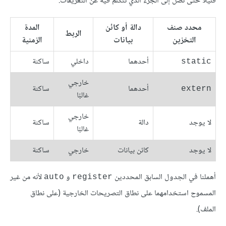
قليلًا حتى نصل إلى الجزء الذي نتكلم فيه عن التعريفات.
محدد صنف
دالة أو كائن
المدة
الربط
التخزين
بيانات
الزمنية
أحدهما
داخلي
ساكنة
static
خارجي
أحدهما
ساكنة
extern
غالبًا
خارجي
لا يوجد
دالة
ساكنة
غالبًا
لا يوجد
كائن بيانات
خارجي
ساكنة
أهملنا في الجدول السابق المحددين
و
لأنه من غير
auto
register
المسموح استخدامهما على نطاق التصريحات الخارجية (على نطاق
الملف).