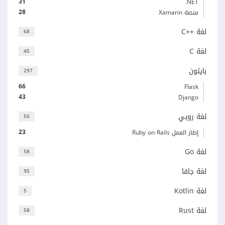
31
‎.NET
28
منصة Xamarin
لغة C++‎
68
لغة C
45
بايثون
297
66
Flask
43
Django
لغة روبي
50
23
إطار العمل Ruby on Rails
لغة Go
58
لغة جافا
95
لغة Kotlin
5
لغة Rust
58