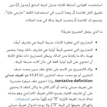
استُخدمت القوانين السابقة لكتابة جدول الربط السابق (جدول 2) دون
تطبيق كامل للقاعدة 2، وهذا السبب في استخدامنا الكلمة "خارجي غالبًا"،
وتسمح لك القاعدة 2 بتحديد الربط بدقة في هذه الحالات.
ما الذي يجعل التصريح تعريفًا؟
التصاريح التي تعطينا كائنات عديمة الربط هي تعاريف أيضًا.
التصاريح التي تتضمن قيمةً أولية هي تعاريف دائمًا، وهذا يتضمن
تهيئة دالة ما بكتابة متن الدالة، ويمكن للتصاريح ذات نطاق الكتلة
أن تحتوي على قيم أولية فقط في حال كانت عديمة الربط.
وإلا، فالتصريح عن الاسم على نطاق ملف بدون محدد صنف
التخزين أو مع محدد صنف التخزين
هو
تعريف مبدئي
static
tentative definition
، وإذا احتوى ملف شيفرة مصدرية
على تعريف مبدئي واحد أو أكثر لكائن ما وكان الملف لا يحتوي
على أي تعاريف فعلية، يصبح للكائن تعريفٌ افتراضيٌ وهو مشابه
لحالة إسناد القيمة الأولية "0" إليه (تُهيّأ عناصر
المصفوفات
والهياكل جميعها إلى قيمة "0")، ولا يوجد للدوال تعريفٌ مبدئي.