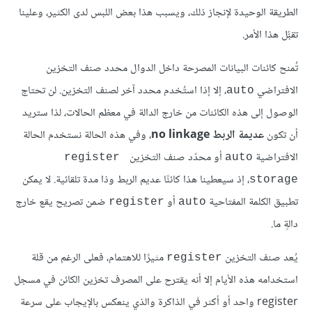
الطريقة الوحيدة لإنجاز ذلك، ويسبب هذا بعض اللبس لدى الكثير، وعلينا
تقبُّل هذا الأمر.
تُمنح كائنات البيانات المصرحة داخل الدوال محدد صنف التخزين
الافتراضي
، إلا إذا استُخدم محدد آخر لصنف التخزين. لن تحتاج
auto
الوصول إلى هذه الكائنات من خارج الدالة في معظم الحالات، لذا ستريد
أن تكون
عديمة الربط no linkage
، وفي هذه الحالة نستخدم الحالة
الافتراضية
أو محدّد صنف التخزين
register 
auto
، إذ سيعطينا هذا كائنًا عديم الربط وذا مدة تلقائية. لا يمكن
storage
تطبيق الكلمة المفتاحية
أو
ضمن تصريح يقع خارج
register
auto
دالةٍ ما.
يُعد صنف التخزين
مثيرًا للاهتمام، فعلى الرغم من قلة
register
استخدامه هذه الأيام إلا أنه يقترح على المصرف تخزين الكائن في مسجل
register واحد أو أكثر في الذاكرة والذي ينعكس بالإيجاب على سرعة