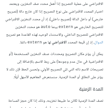
الافتراضي على عملية التصريح إذا أُهمل محدد صف التخزين، ويعتمد
اختيار المحدد الافتراضي على نوع التصريح إذا كان خارج دالة (تصريح
خارجي) أو داخل الدالة (تصريح داخلي)، إذ أن محدد التخزين الافتراضي
للتصريح الخارجي هو
بينما
هو محدد التخزين
auto
extern
الافتراضي للتصريح الداخلي، والاستثناء الوحيد لهذه القاعدة هو تصريح
الدوال
، إذ إن قيمة المحدد
الافتراضي
لها هو
دائمًا.
extern
يمكن أن يؤثر مكان التصريح ومحددات صنف التخزين المستخدمة (أو
الافتراضية في حال عدم وجودها) على ربط الاسم، بالإضافة إلى
تصريحات الاسم ذاته التي تلي التصريح الأولي، ولحسن الحظ فإن ذلك لا
يؤثر على النطاق أو المدة الزمنية. سنستعرض المفاهيم الأسهل أوّلًا.
المدة الزمنية
تصف المدة الزمنية لكائن ما طبيعة تخزينه، وذلك إذا كان حجز المساحة