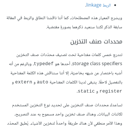
الربط linkage
.
ويشرح المعيار هذه المصطلحات، كما أننا ناقشنا النطاق والربط في المقالة
سابقة الذكر لكننا سنعيد ذكرهما بصورةٍ مقتضبة.
محددات صنف التخزين
تندرج خمس كلمات مفتاحية تحت تصنيف محدّدات صنف التخزين
storage class specifiers، أحدها هو
، وبالرغم من أنه
typedef
أشبه باختصار عن شبهه بخاصيّة، إلا أننا سنناقش هذه الكلمة المفتاحية
بالتفصيل لاحقًا. يتبقى لدينا الكلمات المفتاحية
و
و
extern
auto
و
.
static
register
تساعدك محددات صنف التخزين على تحديد نوع التخزين المستخدم
لكائنات البيانات، وهناك صنف تخزين واحد مسموح به عند التصريح،
وهذا الأمر منطقي لأن هناك طريقةً واحدةً لتخزين الأشياء. يُطبق المحدّد