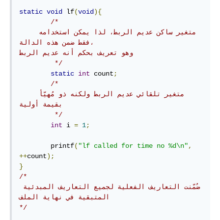
static
void
 lf
(
void
){
/*

    متغير ساكن عديم الربط، لذا يمكن استخدامه 
فقط ضمن هذه الدالة، 

وهو تعريف بحكم أنه عديم الربط

         */
static
int
 count
;
/*

    متغير تلقائي عديم الربط ولكنه ذو مُهيّأ 
بقيمة أولية

         */
int
 i 
=
1
;
        printf
(
"lf called for time no %d\n"
,
++
count
);
}
/*

ضُمّنت التعاريف الفعلية لجميع التعاريف المبدئية 
المتبقية في نهاية الملف

*/