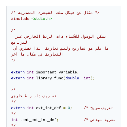
/* مثال عن هيكل ملف الشيفرة المصدرية */
#include
<stdio.h>
/*

 يمكن الوصول للأشياء ذات الربط الخارجي عبر 
البرنامج

ما يلي هو تصاريح وليس تعاريف، لذا نفترض أن 
التعاريف في مكان ما آخر

*/
extern
int
 important_variable
;
extern
int
 library_func
(
double
,
int
);
/*

تعاريف ذات ربط خارجي

*/
/* تعريف صريح 
;
0
=
 ext_int_def 
int
extern
*/
/* تعريف مبدئي 
;
 tent_ext_int_def
int
*/