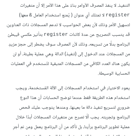
التنفيذ. لا ينفذ المصرف الأوامر بناءً على هذا الأمر إلا أن متغيرات
لا تمتلك أي عنوان ( يُمنع استخدام العامل
معها)
&
register
لتسهيل الأمر وذلك لأن بعض الحواسيب لا تدعم المسجلات ذات العناوين.
قد يتسبب التصريح عن عدة كائنات
بتأثير عكسي فيبطئ
register
البرنامج بدلًا من تسريعه، وذلك لأن المصرف سوف يضطر إلى حجز مزيدٍ
من المسجلات عند الدخول إلى (تنفيذ) الدالة وهي عملية بطيئة، أو لن
يكون هناك العدد الكافي من المسجلات المتبقية لتُستخدم في العمليات
الحسابية الوسيطة.
يعود الاختيار في استخدام المسجلات إلى الآلة المُستخدمة، ويجب
استخدام هذه الطريقة فقط عندما توضح الحسابات أن هذا النوع
ضروري لتسريع تنفيذ دالة ما بعينها، وعندها يتوجب عليك فحص
البرنامج وتجربته. يجب ألّا تصرح عن متغيرات المسجلات أبدًا خلال
عملية تطوير البرنامج برأينا، بل تأكد من أن البرنامج يعمل ومن ثم أجرِ