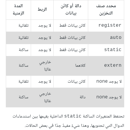
محدد صنف
دالة أو كائن
المدة
الربط
التخزين
بيانات
الزمنية
كائن بيانات فقط
لا يوجد
تلقائية
register
كائن بيانات فقط
لا يوجد
تلقائية
auto
كائن بيانات فقط
لا يوجد
ساكنة
static
خارجي
كلاهما
ساكنة
extern
غالبًا
لا يوجد none
كائن بيانات
لا يوجد
تلقائية
خارجي
لا يوجد none
دالة
ساكنة
غالبًا
تحتفظ المتغيرات الساكنة
الداخلية بقيمها بين استدعاءات
static
الدوال التي تحتويها، وهذا شيءٌ مفيدٌ جدًا في بعض الحالات.