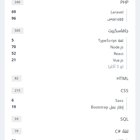
PHP
240
69
Laravel
96
ووردبريس
جافاسكربت
505
5
لغة TypeScript
70
Node.js
52
React
21
Vue.js
(و 3 أكثر)
HTML
82
CSS
215
6
Sass
19
إطار عمل Bootstrap
SQL
59
لغة C#‎
79