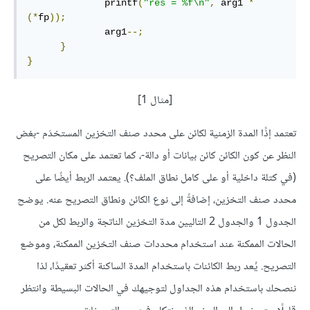
              printf
(
"res = %f\n"
,
 arg1 
*
(*
fp
));
              arg1
--;
}
}
[مثال 1]
تعتمد إذًا المدة الزمنية لكائن على محدد صنف التخزين المستخدَم -بغض
النظر عن كون الكائن كائن بيانات أو دالة-، كما تعتمد على مكان التصريح
(في كتلة داخلية أو على كامل نطاق الملف؟). يعتمد الربط أيضًا على
محدد صنف التخزين، إضافةً إلى نوع الكائن ونطاق التصريح عنه. يوضح
الجدول 1 والجدول 2 التاليين مدة التخزين الناتجة والربط لكل من
الحالات الممكنة عند استخدام محددات صنف التخزين الممكنة، وموضع
التصريح. يُعد ربط الكائنات باستخدام المدة الساكنة أكثر تعقيدًا، لذا
ننصحك باستخدام هذه الجداول لتوجيهك في الحالات البسيطة وانتظر