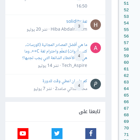
51
    
16:50
52
53
لغة solidity
54
3
Hiba Abdalrheem · نشر
20 يوليو
55
56
57
ما هي أفضل المصادر المجانية (كورسات،
58
كتب، أدوات) لتعلّم واحترام لغة C++، وما
59
4
هي أهم الأخطاء الشائعة التي يجب تجنبها؟
60
Tech_Aspire · نشر
14 يوليو
61
62
كم علي ان اعطي وقت للدورة
63
4
محمد سداتي صامد2 · نشر
7 يوليو
64
65
66
67
تابعنا على
68
69
70
71