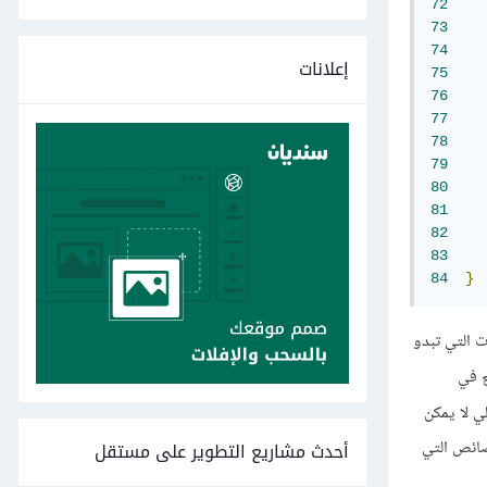
72
73
74
إعلانات
75
76
77
    
78
    
79
80
81
82
83
84
}
ت التي تبدو
ع في
ي لا يمكن
صائص التي
أحدث مشاريع التطوير على مستقل