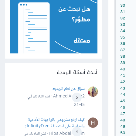
30
31
32
33
34
35
36
37
38
39
40
أحدث أسئلة البرمجة
41
42
سؤال عن تعلم البرمجه
43
44
Ahmed Alhafiz2 · نشر
الثلاثاء في
5
45
21:45
46
47
كيف ارفع مشروعي بالواجهات الأمامية
48
والخلفية على استضافة InfinityFree؟
49
4
Hiba Abdalrheem · نشر
الثلاثاء في
50