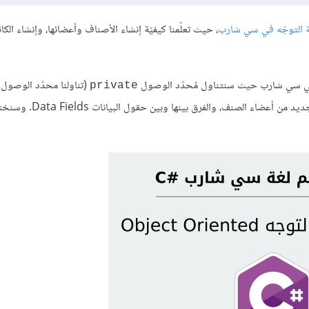
يّة التوجّه في سي شارب
، حيث تعلّمنا كيفيّة إنشاء الأصناف وأعضائها، وإنشاء الكا
ه في سي شارب حيث سنتناول مُحدّد الوصول
(تناولنا محدّد الوصول
private
في الدرس السابق). وسنتحدّث أيضًا عن الخصائص Properties كنوع جديد من أعضاء الصن