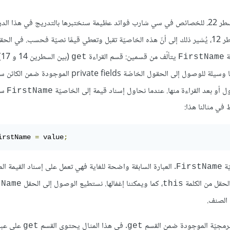
في السطر 12 ويمتدّ حتى السطر 22. للخصائص في سي شارب فوائد عظيمة سنختبرها بالتدريج في هذا
قبل اسم الخاصيّة في السطر 12، يُشير ذلك إلى أنّ هذه الخاصيّة تقبل وتعطي قيمًا نصيّة فحسب. في ا
ة
يتألّف من قسمين: قسم القراءة
(ب
get
FirstName
(بين السطرين 18 و 21). في الواقع لا تتعدّى الخاصيّة كونها وسيلة للوصول إلى الحقول الخاصّة ields
ول أو بعد القراءة منها. عندما نحاول إسناد قيمة إلى الخاصيّة
ستُ
FirstName
irstName 
=
 value
;
ّة
. العبارة السابقة واضحة للغاية فهي تعمل على إسناد القيمة ال
FirstName
لحقل من الكلمة
، كما ويمكننا إغفالها. نستطيع الوصول إلى الحقل
tName
this
 الصنف.
لبرمجيّة الموجودة ضمن القسم
. في هذا المثال يحتوي القسم
على عبار
get
get