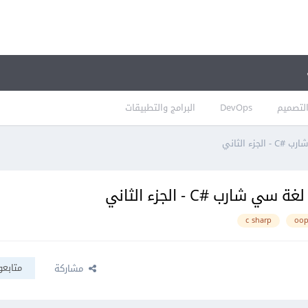
لتصميم
DevOps
البرامج والتطبيقات
ء الثاني
رب #C - الجزء الثاني
c sharp
oo
متابعو
مشاركة