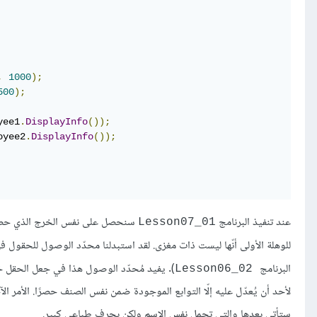
,
1000
);
500
);
yee1
.
DisplayInfo
());
oyee2
.
DisplayInfo
());
عند تنفيذ البرنامج
سنحصل على نفس الخرج الذي حصلن
Lesson07_01
للوهلة الأولى أنّها ليست ذات مغزى. لقد استبدلنا محدّد الوصول للحقول في الأسطر من 
البرنامج
). يفيد مُحدّد الوصول هذا في جعل الحقل خاص
Lesson06_02
لأحد أن يُعدّل عليه إلّا التوابع الموجودة ضمن نفس الصنف حصرًا. الأمر 
ستأتي بعدها والتي تحمل نفس الاسم ولكن بحرف طباعي كبير.