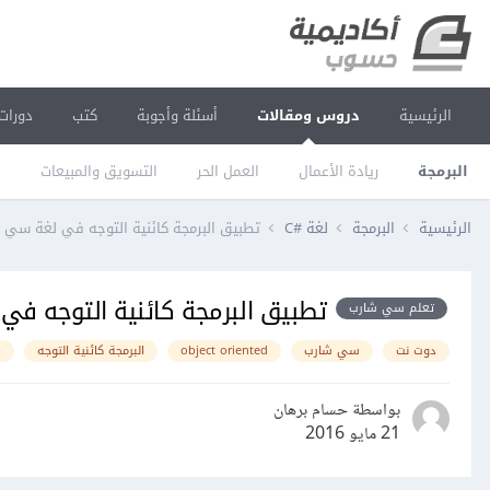
الرئيسية
دروس ومقالات
أسئلة وأجوبة
كتب
دورات
البرمجة
ريادة الأعمال
العمل الحر
التسويق والمبيعات
ا
الرئيسية
البرمجة
لغة C#‎
تطبيق البرمجة كائنية التوجه في لغة سي شارب #C - الجز
تطبيق البرمجة كائنية التوجه في لغة سي شا
تعلم سي شارب
دوت نت
سي شارب
object oriented
البرمجة كائنية التوجه
p
بواسطة حسام برهان
21 مايو 2016