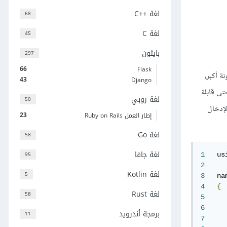
لغة C++‎
68
لغة C
45
بايثون
297
66
Flask
ة أكبر،
43
Django
تى قابلة
لغة روبي
50
لإدخال
23
إطار العمل Ruby on Rails
لغة Go
58
لغة جافا
95
1
   us
2
لغة Kotlin
5
3
   na
4
{
لغة Rust
58
5
6
برمجة أندرويد
11
7