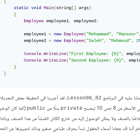
{
static
void
Main
(
string
[]
 args
)
{
Employee
 employee1
,
 employee2
;
          employee1 
=
new
Employee
(
"Mohammad"
,
"Mansoor"
          employee2 
=
new
Employee
(
"Saleh"
,
"Mahmoud"
,
2
Console
.
WriteLine
(
"First Employee: {0}"
,
 emplo
Console
.
WriteLine
(
"Second Employee: {0}"
,
 empl
}
}
ا عليه في البرنامج
. لقد أجرينا في الحقيقة بعض التعديلا
Lesson06_02
8 حتى 10 ليصبح
بدلًا من
(كما كان الوض
public
private
ًّا بالصنف ولا يمكن الوصول إليه من خارج الكائن المُنشَأ من هذا الصنف، وبالتال
الآخر أنّنا قد جعلنا أسماء الحقول تبدأ بحرف طباعي صغير وذلك لتمييزها عن الخ