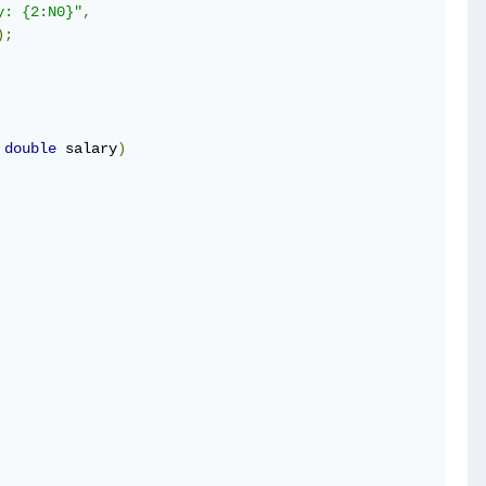
y: {2:N0}"
,
);
double
 salary
)