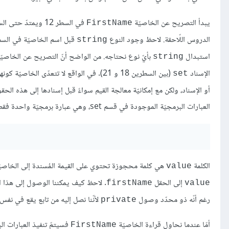
يبدأ التصريح عن الخاصيّة
FirstName
الدروس اللّاحقة. لاحظ وجود النوع
string
استبدال
بأيّ نوع نحتاجه. من الواضح أنّ التصريح عن الخاصيّ
string
الإسناد
set
أو الإسناد، ولكن مع إمكانيّة معالجة القيم سواءً قبل إسنادها إلى هذه الحق
العبارات البرمجيّة الموجودة في قسم set، وهي عبارة برمجيّة واحدة فقط في مثالنا هذا:
الكلمة
هي كلمة محجوزة تحتوي على القيمة المُسندة إلى الخاصي
value
إلى الحقل
. لاحظ كيف يمكننا الوصول إلى هذا ا
firstName
value
رغم أنّه ذو محدّد وصول
لأنّنا نصل إليه من تابع يقع في نفس
private
أمّا عندما نحاول قراءة الخاصيّة
فسيتمّ تنفيذ العبارات ا
FirstName