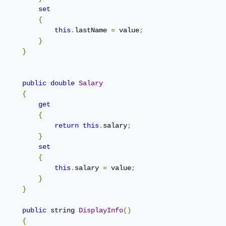
set
{
this
.
lastName 
=
 value
;
}
}
public
double
Salary
{
get
{
return
this
.
salary
;
}
set
{
this
.
salary 
=
 value
;
}
}
public
 string 
DisplayInfo
()
{