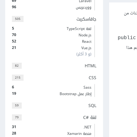
69
Laravel
96
ووردبريس
ئنات من
جافاسكربت
505
5
لغة TypeScript
70
Node.js
public
52
React
ف، والفرق بينها وبين حقول البيانات Data Fields. وسنختم هذا
21
Vue.js
(و 3 أكثر)
HTML
82
CSS
215
6
Sass
19
إطار عمل Bootstrap
SQL
59
لغة C#‎
79
31
‎.NET
28
منصة Xamarin