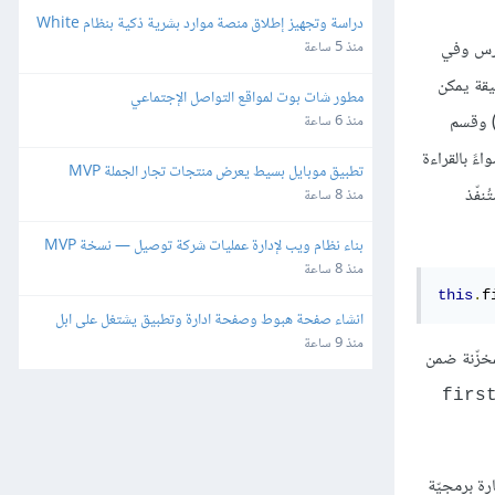
دراسة وتجهيز إطلاق منصة موارد بشرية ذكية بنظام White 
Label وإعادة البيع
 الدرس وفي
منذ 5 ساعة
لحقيقة يمكن
مطور شات بوت لمواقع التواصل الإجتماعي
ين السطرين 14 و 17) وقسم
منذ 6 ساعة
private f الموجودة ضمن الكائن سواءً بالقراءة
تطبيق موبايل بسيط يعرض منتجات تجار الجملة MVP
نفّذ
منذ 8 ساعة
بناء نظام ويب لإدارة عمليات شركة توصيل — نسخة MVP
منذ 8 ساعة
this
.
f
انشاء صفحة هبوط وصفحة ادارة وتطبيق يشتغل على ابل 
واندرويد
منذ 9 ساعة
مخزّنة ضمن
firs
ة برمجيّة