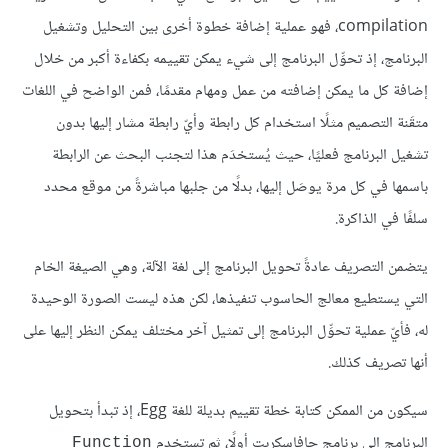
compilation، فهو عملية إضافة خطوة أخرى بين التحليل وتشغيل
البرنامج، إذ تحوِّل البرنامج إلى شيء يمكن تقييمه بكفاءة أكبر من خلال
إضافة كل ما يمكن إضافته من عمل ومهام مقدمًا، فمن الواضح في اللغات
متقَنة التصميم مثلًا استخدام كل رابطة وأيّ رابطة مشار إليها بدون
تشغيل البرنامج فعليًا، حيث يُستخدَم هذا لتجنب البحث عن الرابطة
باسمها في كل مرة يوصَل إليها، بدلًا من جلبها مباشرةً من موقع محدد
سلفًا في الذاكرة.
يتضمن التصريف عادةً تحويل البرنامج إلى لغة الآلة، وهي الصيغة الخام
التي يستطيع معالج الحاسوب تنفيذها، لكن هذه ليست الصورة الوحيدة
له، فأيّ عملية تحوِّل البرنامج إلى تمثيل آخر مختلف يمكن النظر إليها على
أنها تصريف كذلك.
سيكون من الممكن كتابة خطة تقييم بديلة للغة Egg، إذ تبدأ بتحويل
البرنامج إلى برنامج جافاسكربت أولًا، ثم تستخدِم
Function