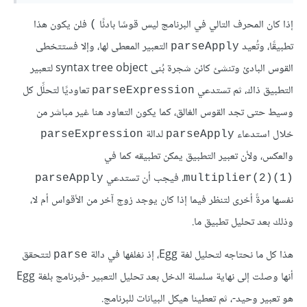
إذا كان المحرف التالي في البرنامج ليس قوسًا بادئًا
فلن يكون هذا
)
تطبيقًا، وتُعيد
التعبير المعطى لها، وإلا فستتخطى
parseApply
القوس البادئ وتنشئ كائن شجرة بُنى syntax tree object لتعبير
التطبيق ذاك، ثم تستدعي
تعاوديًا لتحلِّل كل
parseExpression
وسيط حتى تجد القوس الغالق، كما يكون التعاود هنا غير مباشر من
خلال استدعاء
لدالة
parseExpression
parseApply
والعكس، ولأن تعبير التطبيق يمكن تطبيقه كما في
، فيجب أن تستدعي
parseApply
multiplier(2)(1)‎
نفسها مرةً أخرى لتنظر فيما إذا كان يوجد زوج آخر من الأقواس أم لا،
وذلك بعد تحليل تطبيق ما.
هذا كل ما نحتاجه لتحليل لغة Egg، إذ نغلفها في دالة
لتتحقق
parse
أنها وصلت إلى نهاية سلسلة الدخل بعد تحليل التعبير -فبرنامج بلغة Egg
هو تعبير وحيد-، ثم تعطينا هيكل البيانات للبرنامج.