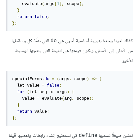
    evaluate
(
args
[
1
],
 scope
);
}
return
false
;
};
كذلك لدينا وحدة بنيوية أساسية أخرى هي
التي تنفِّذ كل وسائطها
do
من الأعلى إلى الأسفل، وتكون قيمتها هي القيمة التي ينتجها الوسيط
الأخير.
specialForms
.
do
=
(
args
,
 scope
)
=>
{
  let value 
=
false
;
for
(
let arg of args
)
{
    value 
=
 evaluate
(
arg
,
 scope
);
}
return
 value
;
};
ننشئ صيغةً نسميها
كي نستطيع إنشاء رابطات ونعطيها قيمًا
define