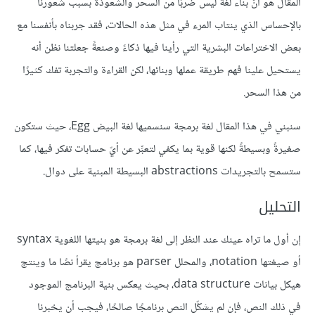
المقال هو أنّ بناء لغة ليس ضربًا من السحر والشعوذة بسبب شعورنا
بالإحساس الذي ينتاب المرء في مثل هذه الحالات، فقد جربناه بأنفسنا مع
بعض الاختراعات البشرية التي رأينا فيها ذكاءً وصنعةً جعلتنا نظن أنه
يستحيل علينا فهم طريقة عملها وبنائها، لكن القراءة والتجربة تفك كثيرًا
من هذا السحر.
سنبني في هذا المقال لغة برمجة سنسميها لغة البيض Egg، حيث ستكون
صغيرةً وبسيطةً لكنها قوية بما يكفي لتعبِّر عن أيّ حسابات تفكر فيها، كما
ستسمح بالتجريدات abstractions البسيطة المبنية على دوال.
التحليل
إن أول ما تراه عينك عند النظر إلى لغة برمجة هو بنيتها اللغوية syntax
أو صيغتها notation، والمحلل parser هو برنامج يقرأ نصًا ما وينتج
هيكل بيانات data structure، بحيث يعكس بنية البرنامج الموجود
في ذلك النص، فإن لم يشكِّل النص برنامجًا صالحًا، فيجب أن يخبرنا