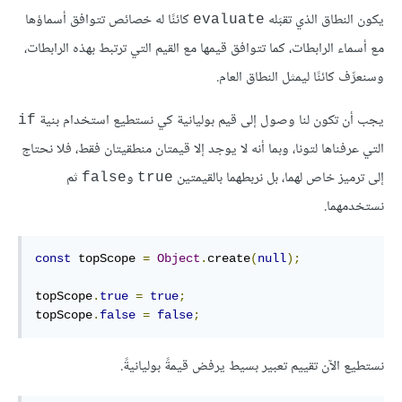
يكون النطاق الذي تقبَله
كائنًا له خصائص تتوافق أسماؤها
evaluate
مع أسماء الرابطات، كما تتوافق قيمها مع القيم التي ترتبط بهذه الرابطات،
وسنعرِّف كائنًا ليمثل النطاق العام.
يجب أن تكون لنا وصول إلى قيم بوليانية كي نستطيع استخدام بنية
if
التي عرفناها لتونا، وبما أنه لا يوجد إلا قيمتان منطقيتان فقط، فلا نحتاج
إلى ترميز خاص لهما، بل نربطهما بالقيمتين
و
ثم
false
true
نستخدمهما.
const
 topScope 
=
Object
.
create
(
null
);
topScope
.
true
=
true
;
topScope
.
false
=
false
;
نستطيع الآن تقييم تعبير بسيط يرفض قيمةً بوليانيةً.