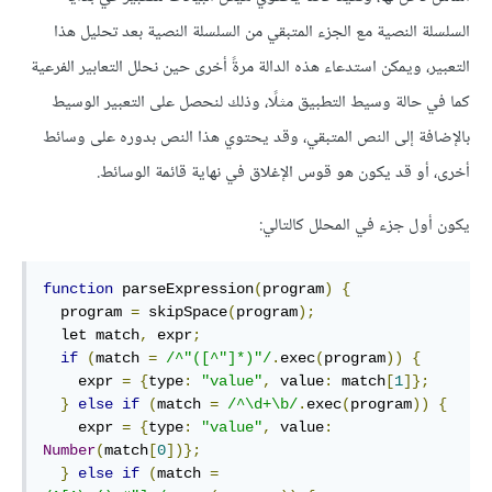
السلسلة النصية مع الجزء المتبقي من السلسلة النصية بعد تحليل هذا
التعبير، ويمكن استدعاء هذه الدالة مرةً أخرى حين نحلل التعابير الفرعية
كما في حالة وسيط التطبيق مثلًا، وذلك لنحصل على التعبير الوسيط
بالإضافة إلى النص المتبقي، وقد يحتوي هذا النص بدوره على وسائط
أخرى، أو قد يكون هو قوس الإغلاق في نهاية قائمة الوسائط.
يكون أول جزء في المحلل كالتالي:
function
 parseExpression
(
program
)
{
  program 
=
 skipSpace
(
program
);
  let match
,
 expr
;
if
(
match 
=
/^"([^"]*)"/
.
exec
(
program
))
{
    expr 
=
{
type
:
"value"
,
 value
:
 match
[
1
]};
}
else
if
(
match 
=
/^\d+\b/
.
exec
(
program
))
{
    expr 
=
{
type
:
"value"
,
 value
:
Number
(
match
[
0
])};
}
else
if
(
match 
=