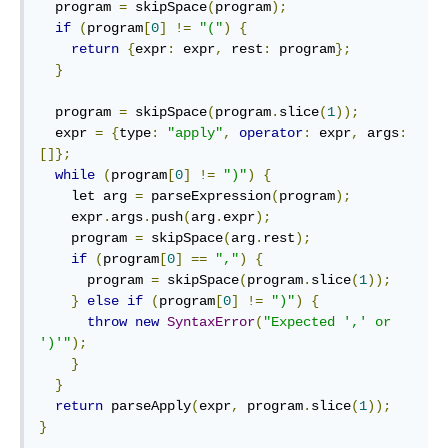
  program 
=
 skipSpace
(
program
);
if
(
program
[
0
]
!=
"("
)
{
return
{
expr
:
 expr
,
 rest
:
 program
};
}
  program 
=
 skipSpace
(
program
.
slice
(
1
));
  expr 
=
{
type
:
"apply"
,
operator
:
 expr
,
 args
:
[]};
while
(
program
[
0
]
!=
")"
)
{
    let arg 
=
 parseExpression
(
program
);
    expr
.
args
.
push
(
arg
.
expr
);
    program 
=
 skipSpace
(
arg
.
rest
);
if
(
program
[
0
]
==
","
)
{
      program 
=
 skipSpace
(
program
.
slice
(
1
));
}
else
if
(
program
[
0
]
!=
")"
)
{
throw
new
SyntaxError
(
"Expected ',' or 
')'"
);
}
}
return
 parseApply
(
expr
,
 program
.
slice
(
1
));
}