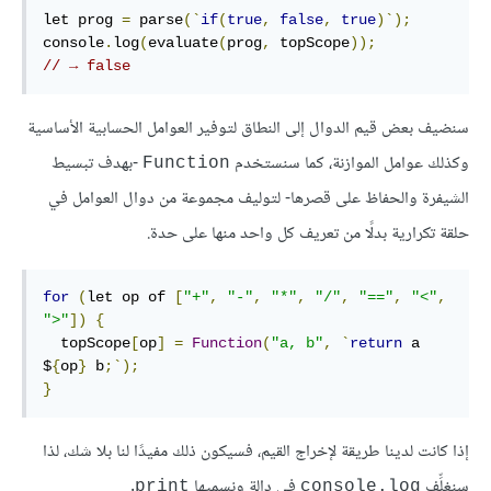
let prog 
=
 parse
(`
if
(
true
,
false
,
true
)`);
console
.
log
(
evaluate
(
prog
,
 topScope
));
// → false
سنضيف بعض قيم الدوال إلى النطاق لتوفير العوامل الحسابية الأساسية
وكذلك عوامل الموازنة، كما سنستخدم
-بهدف تبسيط
Function
الشيفرة والحفاظ على قصرها- لتوليف مجموعة من دوال العوامل في
حلقة تكرارية بدلًا من تعريف كل واحد منها على حدة.
for
(
let op of 
[
"+"
,
"-"
,
"*"
,
"/"
,
"=="
,
"<"
,
">"
])
{
  topScope
[
op
]
=
Function
(
"a, b"
,
`
return
 a 
$
{
op
}
 b
;`);
}
إذا كانت لدينا طريقة لإخراج القيم، فسيكون ذلك مفيدًا لنا بلا شك، لذا
سنغلِّف
في دالة ونسميها
.
print
console.log