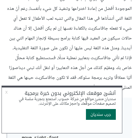
الموجودة أفضل من إعادة اختراعها وتنفيذ كل شيء بأنفسنا، رغم أنّ هذه
اللغة التي أنشأناها في هذا المقال والتي تشبه لعب الأطفال لا تفعل أي
شيء لا تفعله جافاسكربت بالكفاءة نفسها إن لم يكن أفضل، إلا أن هناك
حالات سيكون من المفيد فيها كتابة برامج بسيطة لإنجاز المهام التي بين
أيدينا، ومثل هذه اللغة ليس عليها أن تكون على صورة اللغة التقليدية،
فإذا لم تأتي جافاسكربت بتعابير نمطية مثلًا، فستستطيع كتابة محلِّل
خاص بك ومقيِّم كذلك من أجل هذه التعابير؛ أو لنقل أنك تبني ديناصورًا
آليًا عملاقًا وتريد برمجة سلوكه، فقد لا تكون جافاسكربت حينها هي اللغة
المثلى لذلك، وستجد أنك تحتاج إلى لغة تبدو هكذا:
behavior walk

  perform when

    destination ahead

  actions

    move left
-
foot

    move right
-
foot
