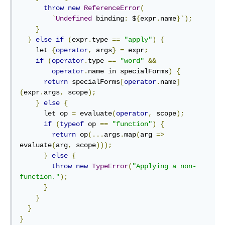
throw
new
ReferenceError
(
`
Undefined
 binding
:
 $
{
expr
.
name
}`);
}
}
else
if
(
expr
.
type 
==
"apply"
)
{
    let 
{
operator
,
 args
}
=
 expr
;
if
(
operator
.
type 
==
"word"
&&
operator
.
name in specialForms
)
{
return
 specialForms
[
operator
.
name
]
(
expr
.
args
,
 scope
);
}
else
{
      let op 
=
 evaluate
(
operator
,
 scope
);
if
(
typeof
 op 
==
"function"
)
{
return
 op
(...
args
.
map
(
arg 
=>
evaluate
(
arg
,
 scope
)));
}
else
{
throw
new
TypeError
(
"Applying a non-
function."
);
}
}
}
}