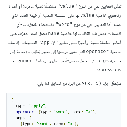
تمثِّل التعابير التي من النوع
سلاسلًا نصيةً مجردةً أو أعدادًا،
"value"
وتحتوي خاصية
لها على السلسلة النصية أو قيمة العدد الذي
value
تمثله؛ أما التعابير التي من نوع
فتُستخدَم للمعرِّفات -أي
"word"
الأسماء-، فمثل تلك الكائنات لها خاصية
تحمل اسم المعرِّف على
name
أساس سلسلة نصية، وأخيرًا تمثِّل تعابير
التطبيقات، إذ تملك
"apply"
خاصية
التي تشير مرجعيًا إلى تعبير يُطَبَّق، بالإضافة إلى
operator
خاصية
التي تحمل مصفوفةً من تعابير الوسائط argument
args
expressions.
سيُمثَّل جزء
من البرنامج السابق كما يلي:
‎>(x, 5)‎
{
  type
:
"apply"
,
operator
:
{
type
:
"word"
,
 name
:
">"
},
  args
:
[
{
type
:
"word"
,
 name
:
"x"
},