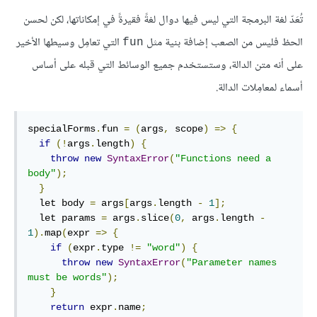
تُعَدّ لغة البرمجة التي ليس فيها دوال لغةً فقيرةً في إمكاناتها، لكن لحسن
الحظ فليس من الصعب إضافة بنية مثل
التي تعامِل وسيطها الأخير
fun
على أنه متن الدالة، وستستخدم جميع الوسائط التي قبله على أساس
أسماء لمعامِلات الدالة.
specialForms
.
fun 
=
(
args
,
 scope
)
=>
{
if
(!
args
.
length
)
{
throw
new
SyntaxError
(
"Functions need a 
body"
);
}
  let body 
=
 args
[
args
.
length 
-
1
];
  let params 
=
 args
.
slice
(
0
,
 args
.
length 
-
1
).
map
(
expr 
=>
{
if
(
expr
.
type 
!=
"word"
)
{
throw
new
SyntaxError
(
"Parameter names 
must be words"
);
}
return
 expr
.
name
;