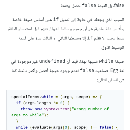
false، بل القيمة
حصرًا وفقط.
false
السبب الذي يجعلنا في حاجة إلى تمثيل
على أساس صيغة خاصة
if
بدلًا من دالة عادية، هو أن جميع وسائط الدوال تُقيَّم قبل استدعاء الدالة،
بينما يجب ألا تقيِّم
إلا وسيطها الثاني أو الثالث بناءً على قيمة
if
الوسيط الأول.
صيغة
شبيهة بهذا، فبما أن
غير موجودة في
undefined
while
لغة Egg، فسنُعيد
لعدم وجود نتيجة أفضل وأكثر فائدة، كما
false
في المثال التالي:
specialForms
.
while
=
(
args
,
 scope
)
=>
{
if
(
args
.
length 
!=
2
)
{
throw
new
SyntaxError
(
"Wrong number of 
args to while"
);
}
while
(
evaluate
(
args
[
0
],
 scope
)
!==
false
)
{