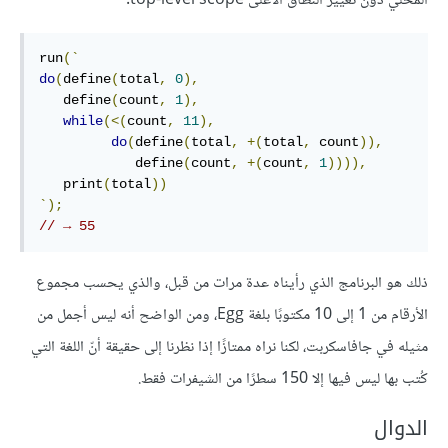
المحلي دون تغيير النطاق الأعلى top-level scope.
run
(`
do
(
define
(
total
,
0
),
   define
(
count
,
1
),
while
(<(
count
,
11
),
do
(
define
(
total
,
+(
total
,
 count
)),
            define
(
count
,
+(
count
,
1
)))),
   print
(
total
))
`);
// → 55
ذلك هو البرنامج الذي رأيناه عدة مرات من قبل، والذي يحسب مجموع
الأرقام من 1 إلى 10 مكتوبًا بلغة Egg، ومن الواضح أنه ليس أجمل من
مثيله في جافاسكربت، لكنا نراه ممتازًا إذا نظرنا إلى حقيقة أنّ اللغة التي
كُتب بها ليس فيها إلا 150 سطرًا من الشيفرات فقط.
الدوال