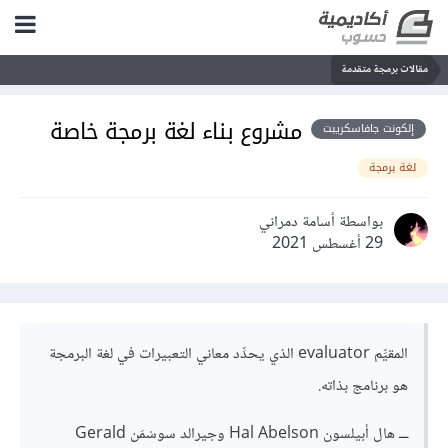
مقالات برمجة متقدمة
مشروع بناء لغة برمجة خاصة
إلكونت جافاسكريبت
لغة برمجة
بواسطة أسامة دمراني
29 أغسطس 2021
المقيِّم evaluator الذي يحدِّد معاني التعبيرات في لغة البرمجة
هو برنامج بذاته.
ـــ هال أبيلسون Hal Abelson وجيرالد سوسْمَن Gerald