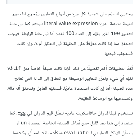
يحتوي المقيِّم على شيفرة لكل نوع من أنواع التعابير، ويُخرج لنا تعبير
القيمة مصنفة النوع literal value expression قيمته، كما في حالة
التعبير
الذي يقيِّم إلى العدد 100 فقط؛ أما في حالة الرابطة، فيجب
100
التحقق مما إذا كانت معرَّفةً على الحقيقة في النطاق أم لا، وإن كانت
فسنجلب قيمتها.
تُعَدّ التطبيقات أكثر تفصيلًا من ذلك، فإذا كانت صيغةً خاصةً مثل
، فلا
if
نقيِّم أيّ شيء ونمرِّر التعابير الوسيطة مع النطاق إلى الدالة التي تعالج
هذه الصيغة؛ أما إن كانت استدعاءً عاديًا، فسنقيِّم العامِل ونتحقق أنه دالة،
ونستدعيها مع الوسائط المقيَّمة.
نستخدِم قيمًا لدوال جافاسكربت عادية لنمثِّل قيم الدوال في Egg، كما
سنعود إلى هذا بعد قليل حين تُعرَّف الصيغة الخاصة المسماة
،
fun
ويمثِّل الهيكل التعاودي لـ
هيكلًا مماثلًا للمحلِّل، وكلاهما
evaluate