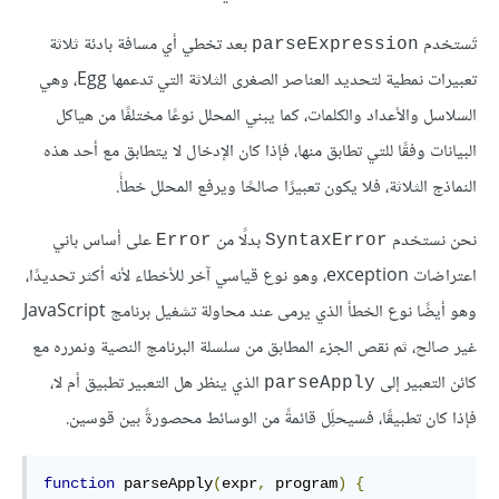
تَستخدم
بعد تخطي أي مسافة بادئة ثلاثة
parseExpression
تعبيرات نمطية لتحديد العناصر الصغرى الثلاثة التي تدعمها Egg، وهي
السلاسل والأعداد والكلمات، كما يبني المحلل نوعًا مختلفًا من هياكل
البيانات وفقًا للتي تطابق منها، فإذا كان الإدخال لا يتطابق مع أحد هذه
النماذج الثلاثة، فلا يكون تعبيرًا صالحًا ويرفع المحلل خطأً.
نحن نستخدم
بدلًا من
على أساس باني
Error
SyntaxError
اعتراضات exception، وهو نوع قياسي آخر للأخطاء لأنه أكثر تحديدًا،
وهو أيضًا نوع الخطأ الذي يرمى عند محاولة تشغيل برنامج JavaScript
غير صالح، ثم نقص الجزء المطابق من سلسلة البرنامج النصية ونمرره مع
كائن التعبير إلى
الذي ينظر هل التعبير تطبيق أم لا،
parseApply
فإذا كان تطبيقًا، فسيحلَِل قائمةً من الوسائط محصورةً بين قوسين.
function
 parseApply
(
expr
,
 program
)
{