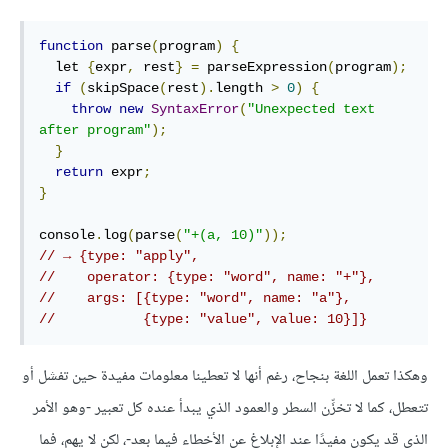
function
 parse
(
program
)
{
  let 
{
expr
,
 rest
}
=
 parseExpression
(
program
);
if
(
skipSpace
(
rest
).
length 
>
0
)
{
throw
new
SyntaxError
(
"Unexpected text 
after program"
);
}
return
 expr
;
}
console
.
log
(
parse
(
"+(a, 10)"
));
// → {type: "apply",
//    operator: {type: "word", name: "+"},
//    args: [{type: "word", name: "a"},
//           {type: "value", value: 10}]}
وهكذا تعمل اللغة بنجاح، رغم أنها لا تعطينا معلومات مفيدة حين تفشل أو
تتعطل، كما لا تخزِّن السطر والعمود الذي يبدأ عنده كل تعبير -وهو الأمر
الذي قد يكون مفيدًا عند الإبلاغ عن الأخطاء فيما بعد-، لكن لا يهم، فما