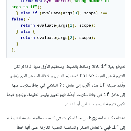
throw
new
SyntaxError
(
"Wrong number of 
args to if"
);
}
else
if
(
evaluate
(
args
[
0
],
 scope
)
!==
false
)
{
return
 evaluate
(
args
[
1
],
 scope
);
}
else
{
return
 evaluate
(
args
[
2
],
 scope
);
}
};
تتوقع بنية
ثلاثة وسائط بالضبط، وستقيّم الأول منها، فإذا لم تكن
if
النتيجة هي القيمة
فستقيِّم الثاني، وإلا فالثالث هو الذي يُقيَّم،
false
وتُعَد صيغة
هذه أقرب إلى عامل
الثلاثي في جافاسكربت منها
‎?:‎
if
إلى عامل
في جافاسكربت أيضًا، فهو تعبير وليس تعليمة، ويُنتِج قيمةً
if
تكون نتيجة الوسيط الثاني أو الثالث.
تختلف كذلك لغة Egg عن جافاسكربت في كيفية معالجة القيمة الشرطية
إلى
، فهي لا تعامل الصفر والسلسلة النصية الفارغة على أنها خطأ
if