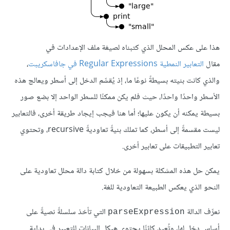
هذا على عكس المحلل الذي كتبناه لصيغة ملف الإعدادات في
مقال
التعابير النمطية Regular Expressions في جافاسكريبت
،
والذي كانت بنيته بسيطةً نوعًا ما، إذ يُقسِّم الدخل إلى أسطر ويعالج هذه
الأسطر واحدًا واحدًا، حيث فلم يكن ممكنًا للسطر الواحد إلا بضع صور
بسيطة يمكنه أن يكون عليها؛ أما هنا فيجب إيجاد طريقة أخرى، فالتعابير
ليست مقسمةً إلى أسطر، كما تملك بنيةً تعاوديةً recursive، وتحتوي
تعابير التطبيقات على تعابير أخرى.
يمكن حل هذه المشكلة بسهولة من خلال كتابة دالة محلل تعاودية على
النحو الذي يعكس الطبيعة التعاودية للغة.
نعرِّف الدالة
التي تأخذ سلسلةً نصيةً على
parseExpression
أساس دخل لها، وتُعيد كائنًا يحتوي هيكل البيانات للتعبير في بداية