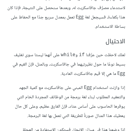
لاستدعاء مصرِّف جافاسكربت له، وبعدها سنحصل على النتيجة، فإذا كان
هذا بكفاءة، فسيجعل لغة Egg تعمل بمعدل سريع جدًا مع الحفاظ على
بساطة الاستخدام.
الاحتيال
لعلك لاحظت حين عرَّفنا
و
على أنهما ليستا سوى تغليف
while
if
بسيط نوعًا ما حول نظيرتيهما في جافاسكربت، وبالمثل، فإنّ القيم في
Egg ما هي إلا قيم جافاسكربت العادية.
إذا وازنت استخدام Egg المبني على جافاسكربت مع كمية الجهد
والتعقيد المطلوب لبناء لغة برمجة من الوظائف المجردة الخام التي
يوفرها الحاسوب على أساس عتاد، فإنّ الفارق عظيم، وعلى كل حال
يعطيك هذا المثال صورةً للطريقة التي تعمل بها لغة البرمجة.
إذا وضعنا هذا في ميزان الإنجاز، فستكون الاستفادة من العجلة