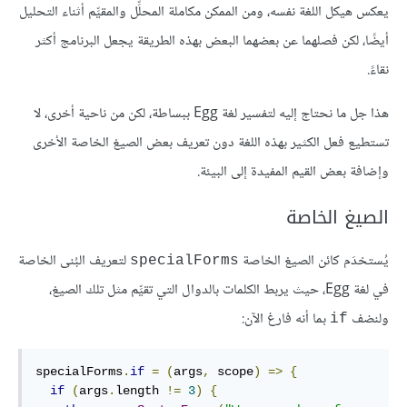
يعكس هيكل اللغة نفسه، ومن الممكن مكاملة المحلِّل والمقيِّم أثناء التحليل
أيضًا، لكن فصلهما عن بعضهما البعض بهذه الطريقة يجعل البرنامج أكثر
نقاءً.
هذا جل ما نحتاج إليه لتفسير لغة Egg ببساطة، لكن من ناحية أخرى، لا
تستطيع فعل الكثير بهذه اللغة دون تعريف بعض الصيغ الخاصة الأخرى
وإضافة بعض القيم المفيدة إلى البيئة.
الصيغ الخاصة
يُستخدَم كائن الصيغ الخاصة
لتعريف البُنى الخاصة
specialForms
في لغة Egg، حيث يربط الكلمات بالدوال التي تقيِّم مثل تلك الصيغ،
ولنضف
بما أنه فارغ الآن:
if
specialForms
.
if
=
(
args
,
 scope
)
=>
{
if
(
args
.
length 
!=
3
)
{