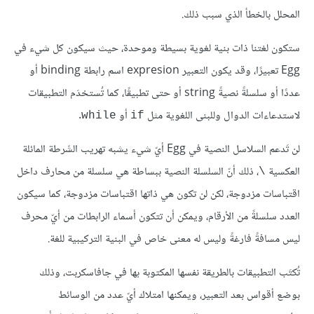
المحلل بالخطأ الذي سبب ذلك.
ستكون لغتنا ذات بنية لغوية بسيطة وموحدة، حيث سيكون كل شيء في
Egg تعبيرًا، وقد يكون التعبير expresion اسم رابطة binding أو
عددًا أو سلسلةً نصيةً string أو حتى تطبيقًا، كما تُستخدَم التطبيقات
لاستدعاءات الدوال وللبنى اللغوية مثل
أو
.
while
if
لن تَدعم السلاسل النصية في Egg أيّ شيء يشبه تهريب الشَرطة المائلة
العكسية
، ذلك أنّ السلسلة النصية ببساطة هي سلسلة من محارف داخل
\
اقتباسات مزدوجة، لكن لن تكون هي ذاتها اقتباسات مزدوجة، كما سيكون
العدد سلسلةً من الأرقام، ويمكن أن تتكون أسماء الرابطات من أيّ محرف
ليس مسافةً فارغةً وليس له معنى خاص في البنية التركيبية للغة.
تُكتَب التطبيقات بالطريقة نفسها المكتوبة بها في جافاسكربت، وذلك
بوضع أقواس بعد التعبير، ويمكنها امتلاك أيّ عدد من الوسائط