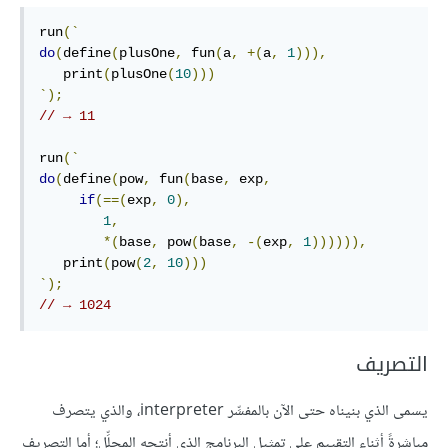
run
(`
do
(
define
(
plusOne
,
 fun
(
a
,
+(
a
,
1
))),
   print
(
plusOne
(
10
)))
`);
// → 11
run
(`
do
(
define
(
pow
,
 fun
(
base
,
 exp
,
if
(==(
exp
,
0
),
1
,
*(
base
,
 pow
(
base
,
-(
exp
,
1
)))))),
   print
(
pow
(
2
,
10
)))
`);
// → 1024
التصريف
يسمى الذي بنيناه حتى الآن بالمفسِّر interpreter، والذي يتصرف
مباشرةً أثناء التقييم على تمثيل البرنامج الذي أنتجه المحلِّل؛ أما التصريف