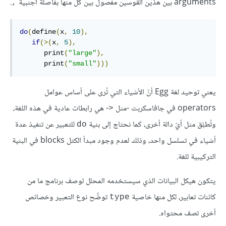
arguments بين هذين القوسين مفصول بين كل منها بفاصلة أجنبية
.
,
do
(
define
(
x
,
10
),
if
(>(
x
,
5
),
      print
(
"large"
),
      print
(
"small"
)))
يعني توحيد لغة Egg أنّ الأشياء التي تُرى على أساس عوامل
operators في جافاسكربت -مثل
- هي رابطات عادية في هذه اللغة،
‎>‎
وتُطبَّق مثل أيّ دالة أخرى، كما نحتاج إلى بنية
للتعبير عن تنفيذ عدة
do
أشياء في تسلسل واحد، وذلك لعدم وجود مبدأ الكتل blocks في البنية
التركيبية للغة.
يتكون هيكل البيانات الذي سيستخدمه المحلل لوصف برنامج ما من
كائنات تعابير، لكل منها خاصية
توضِّح نوع التعبير وخصائص
type
أخرى تصف محتواه.