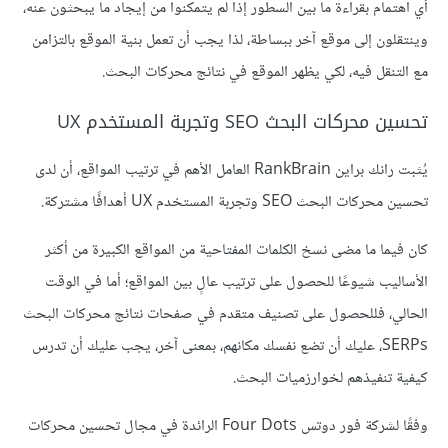
أي اهتمام بقراءة ما بين السطور إذا لم يتمكنوا من إيجاد ما يبحثون عنه،
وينتقلون إلى موقع آخر ببساطة، لذا يجب أن تعمل بنية الموقع بالتزامن
مع التنقل فيه، لكي يظهر الموقع في نتائج محركات البحث.
تحسين محركات البحث SEO وتجربة المستخدم UX
يُثبت رانك براين RankBrain العامل الأهم في ترتيب المواقع، أن لدى
تحسين محركات البحث SEO وتجربة المستخدم UX أهدافًا مشتركة.
كان فيما ما مضى نسخ الكلمات المفتاحية من المواقع الكبيرة من أكثر
الأساليب شيوعًا للحصول على ترتيب عالٍ بين المواقع؛ أما في الوقت
الحالي، فللحصول على تصنيف متقدم في صفحات نتائج محركات البحث
SERPs، عليك أن تضع نفسك مكانهم، بمعنى آخر، يجب عليك أن تدرس
كيفية تنفيذهم لخوارزميات البحث.
وفقًا لشركة فور دوتس Four Dots الرائدة في مجال تحسين محركات