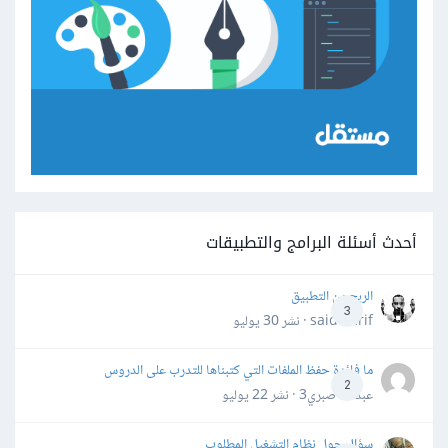
أحدث أسئلة البرامج والتطبيقات
الربح من التطبيق
3
said darif · نشر
30 يوليو
ما فائدة حفظ الملفات التي كتبناها للتدرب على الدروس
2
عبدالله صبري3 · نشر
22 يوليو
سؤال حول نظام التشغيل المطلوب