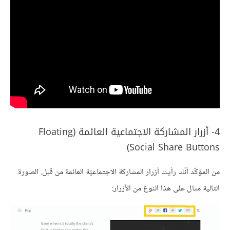
4- أزرار المشاركة الاجتماعية العائمة (Floating
Social Share Buttons)
من المؤكّد أنّك رأيت أزرار المشاركة الاجتماعيّة العائمة من قبل. الصورة
التالية مثال على هذا النوع من الأزرار: