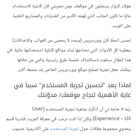
هؤلاء الزوّار يسجّلون في موقعك. ومن تجربتي فإنّ قابلية الاستخدام
غالبًا ما تكون الجانب الذي تُهمله الكثير من المُدوّنات والمشاريع التقنية
على الويب.
لحسن الحظّ فإنّ ووردبريس (وعدد لا يحصى من القوالب والإضافات)
يعطينا كل الأدوات التي نحتاجها لبناء مواقع قابليّة استخدامها عالية. في
هذا المقال سنقوم باستكشاف خمسة طرق رئيسيّة والتي من خلالها
يمكنك جعل تجربة تصفّح موقع ووردبريس الخاص بك ممتعة أكثر.
لماذا يعد "تحسين تجربة المستخدم" سببا في
غاية الأهمية لنجاح موقعك/ مدوّنتك
ربّما لا حاجة لي أن أذكّرك بماهية تجربة المستخدم (User
Experience – UX) ولكن إذا كنت ترغب في معرفة المزيد، فلدينا قسم
يحتوي مجموعة مقالات حول
تجربة المستخدم
على أكاديمية حسوب.