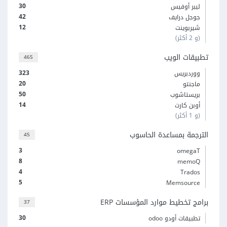
30
ليبر أوفيس
42
جوجل درايف
12
شيربوينت
(و 2 أكثر)
تطبيقات الويب
465
323
ووردبريس
20
ماجنتو
50
بريستاشوب
14
أوبن كارت
(و 1 أكثر)
الترجمة بمساعدة الحاسوب
45
3
omegaT
8
memoQ
4
Trados
5
Memsource
برامج تخطيط موارد المؤسسات ERP
37
30
تطبيقات أودو odoo