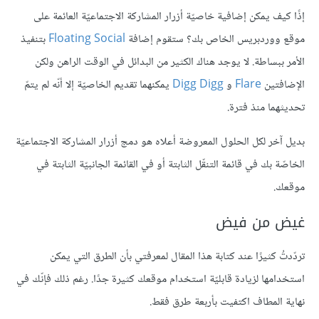
إذًا كيف يمكن إضافية خاصيّة أزرار المشاركة الاجتماعيّة العائمة على
موقع ووردبريس الخاص بك؟ ستقوم إضافة
Floating Social
بتنفيذ
الأمر ببساطة. لا يوجد هناك الكثير من البدائل في الوقت الراهن ولكن
الإضافتين
Flare
و
Digg Digg
يمكنهما تقديم الخاصيّة إلا أنّه لم يتمّ
تحديثهما منذ فترة.
بديل آخر لكل الحلول المعروضة أعلاه هو دمج أزرار المشاركة الاجتماعيّة
الخاصّة بك في قائمة التنقّل الثابتة أو في القائمة الجانبيّة الثابتة في
موقعك.
غيض من فيض
تردّدتُ كثيرًا عند كتابة هذا المقال لمعرفتي بأن الطرق التي يمكن
استخدامها لزيادة قابليّة استخدام موقعك كثيرة جدًا. رغم ذلك فإنّك في
نهاية المطاف اكتفيت بأربعة طرق فقط.