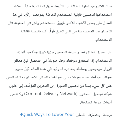
هناك الكثير من الطرق إضافة إلى الأربعة طرق المذكورة سابقًا يمكنك
استخدامها لتحسين قابلية المستخدم الخاصّة بموقعك. ركّزنا في هذا
المقال على بعض الأشياء الأكثر ظهورًا للمستخدم ولكن في الحقيقة فإنّ
الأشياء غير المحسوسة هي التي تخلق فرقًا أكبر بالنسبة لقابليّة
الاستخدام.
على سبيل المثال، تعتبر سرعة التحميل جزءًا كبيرًا جدًّا من قابليّة
الاستخدام. إذا استغرق موقعك وقتًا طويلاً في التحميل فإنّ معظم
الزّوار سيقومون ببساطة بمغادرة الموقع، في هذه الحالة فإنّ جميع
جوانب موقعك ستصبح بلا معنى. مع أخذ ذلك في الاعتبار، يمكنك العمل
على كل شيء بدءًا من تحسين الصورة، إلى التخزين المؤقّت، إلى حلول
شبكة توصيل المحتوى (Content Delivery Network) ولا تنسى
أدوات سرعة الصفحة.
ترجمة -وبتصرّف- للمقال
4Quick Ways To Lower Your