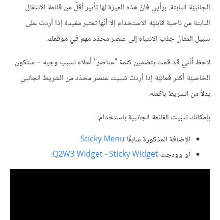
الجانبيّة الثابتة. برأيي فإنّ هذه الميزة لها تأثير أقلّ من قائمة الانتقال
الثابتة من ناحية قابليّة الاستخدام إلا أنّها تعتبر مفيدة إذا أردت على
سبيل المثال جذب الانتباه إلى عنصر محدّد مهم في موقعك.
لاحظ أنّني قد قمت بتضمين كلمة "عناصر" أعلاه لسبب وجيه – ستكون
الخاصيّة أكثر فعاليّة إذا أردت تثبيت عنصر محدّد من الشريط الجانبي
بدلاً من الشريط بأكمله.
بإمكانك تثبيت القائمة الجانبية باستخدام:
الإضافة المذكورة سابقًا
Sticky Menu
أو وودجت
Q2W3 Widget - Sticky Widget
: