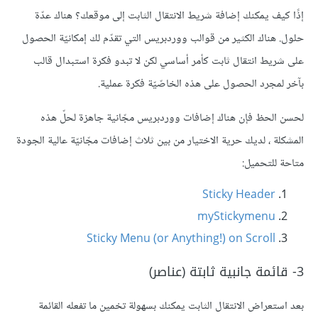
إذًا كيف يمكنك إضافة شريط الانتقال الثابت إلى موقعك؟ هناك عدّة
حلول. هناك الكثير من قوالب ووردبريس التي تقدّم لك إمكانيّة الحصول
على شريط انتقال ثابت كأمر أساسي لكن لا تبدو فكرة استبدال قالب
بآخر لمجرد الحصول على هذه الخاصّيّة فكرة عملية.
لحسن الحظ فإن هناك إضافات ووردبريس مجّانية جاهزة لحلّ هذه
المشكلة ، لديك حرية الاختيار من بين ثلاث إضافات مجّانيّة عالية الجودة
متاحة للتحميل:
Sticky Header
myStickymenu
Sticky Menu (or Anything!) on Scroll
3- قائمة جانبية ثابتة (عناصر)
بعد استعراض الانتقال الثابت يمكنك بسهولة تخمين ما تفعله القائمة