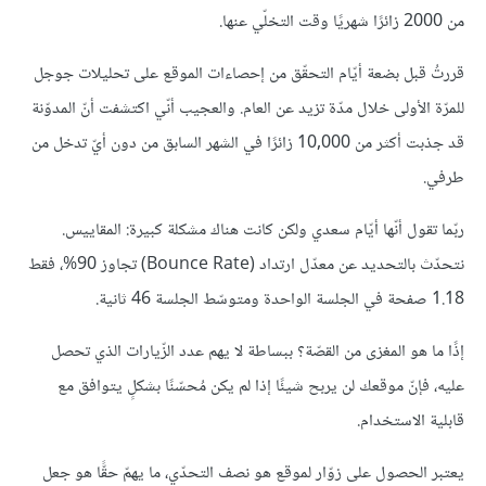
من 2000 زائرًا شهريًا وقت التخلّي عنها.
قررتُ قبل بضعة أيّام التحقّق من إحصاءات الموقع على تحليلات جوجل
للمرّة الأولى خلال مدّة تزيد عن العام. والعجيب أنّي اكتشفت أنّ المدوّنة
قد جذبت أكثر من 10,000 زائرًا في الشهر السابق من دون أيّ تدخل من
طرفي.
ربّما تقول أنّها أيّام سعدي ولكن كانت هناك مشكلة كبيرة: المقاييس.
نتحدّث بالتحديد عن معدّل ارتداد (Bounce Rate) تجاوز 90%، فقط
1.18 صفحة في الجلسة الواحدة ومتوسّط الجلسة 46 ثانية.
إذًا ما هو المغزى من القصّة؟ ببساطة لا يهم عدد الزّيارات الذي تحصل
عليه، فإنّ موقعك لن يربح شيئًا إذا لم يكن مُحسّنًا بشكلٍ يتوافق مع
قابلية الاستخدام.
يعتبر الحصول على زوّار لموقع هو نصف التحدّي، ما يهمّ حقًّا هو جعل