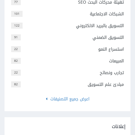
تهيئة محركات البحث SEO
77
الشبكات الاجتماعية
101
التسويق بالبريد الالكتروني
122
التسويق الضمني
91
استسراع النمو
22
المبيعات
82
تجارب ونصائح
22
مبادئ علم التسويق
82
اعرض جميع التصنيفات
إعلانات