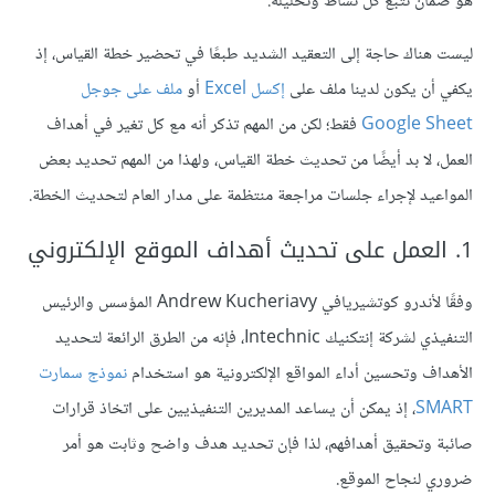
هو ضمان تتبع كل نشاط وتحليله.
ليست هناك حاجة إلى التعقيد الشديد طبعًا في تحضير خطة القياس، إذ
يكفي أن يكون لدينا ملف على
إكسل Excel
أو
ملف على جوجل
Google Sheet
فقط؛ لكن من المهم تذكر أنه مع كل تغير في أهداف
العمل، لا بد أيضًا من تحديث خطة القياس، ولهذا من المهم تحديد بعض
المواعيد لإجراء جلسات مراجعة منتظمة على مدار العام لتحديث الخطة.
1. العمل على تحديث أهداف الموقع الإلكتروني
وفقًا لأندرو كوتشيريافي Andrew Kucheriavy المؤسس والرئيس
التنفيذي لشركة إنتكنيك Intechnic، فإنه من الطرق الرائعة لتحديد
الأهداف وتحسين أداء المواقع الإلكترونية هو استخدام
نموذج سمارت
SMART
، إذ يمكن أن يساعد المديرين التنفيذيين على اتخاذ قرارات
صائبة وتحقيق أهدافهم، لذا فإن تحديد هدف واضح وثابت هو أمر
ضروري لنجاح الموقع.