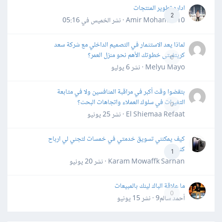
اداره تطوير المنتجات
2
Amir Mohamed10 · نشر
الخميس في 05:16
لماذا يعد الاستثمار في التصميم الداخلي مع شركة سعد
كريتفيتى خطوتك الأهم نحو منزل العمر؟
0
Melyu Mayo · نشر
6 يوليو
بتقضوا وقت أكبر في مراقبة المنافسين ولا في متابعة
التغيرات في سلوك العملاء واتجاهات البحث؟
0
El Shiemaa Refaat · نشر
25 يونيو
كيف يمكنني تسويق خدمتي في خمسات لتجني لي ارباح
كثيرة
1
Karam Mowaffk Sarhan · نشر
20 يونيو
ما علاقة الباك لينك بالمبيعات
0
أحمد سالم9 · نشر
15 يونيو