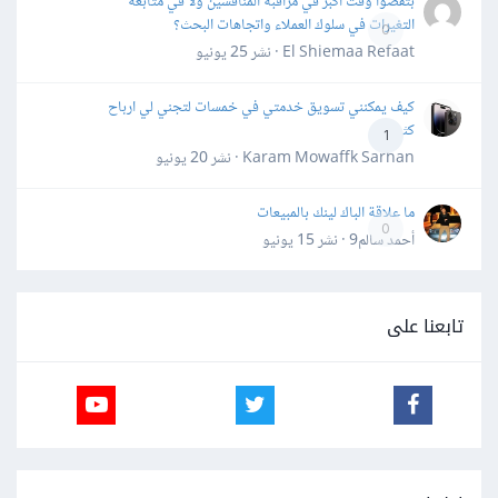
بتقضوا وقت أكبر في مراقبة المنافسين ولا في متابعة
التغيرات في سلوك العملاء واتجاهات البحث؟
0
El Shiemaa Refaat · نشر
25 يونيو
كيف يمكنني تسويق خدمتي في خمسات لتجني لي ارباح
كثيرة
1
Karam Mowaffk Sarhan · نشر
20 يونيو
ما علاقة الباك لينك بالمبيعات
0
أحمد سالم9 · نشر
15 يونيو
تابعنا على