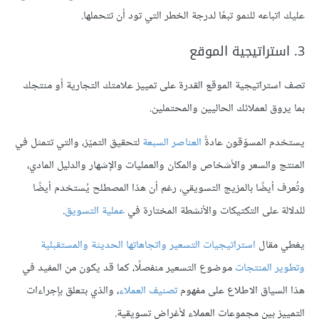
عليك اتباعه للنمو تبعًا لدرجة الخطر التي تود أن تتحملها.
3. استراتيجية الموقع
تصف استراتيجية الموقع القدرة على تمييز علامتك التجارية أو منتجك
بما يروق لعملائك الحاليين والمحتملين.
يستخدم المسوّقون عادةً
العناصر السبعة
لتحقيق التميّز، والتي تتمثل في
المنتج والسعر والأشخاص والمكان والعمليات والإشهار والدليل المادي،
وتُعرف أيضًا بالمزيج التسويقي، رغم أن هذا المصطلح يُستخدم أيضًا
للدلالة على التكتيكات والأنشطة المختارة في
عملية التسويق
.
يغطي مقال
استراتيجيات التسعير واتجاهاتها الحديثة والمستقبلية
وتطوير المنتجات
موضوع التسعير منفصلًا، كما قد يكون من المفيد في
هذا السياق الاطلاع على مفهوم
تصنيف العملاء
، والذي بتعلق بإجراءات
التمييز بين مجموعات العملاء لأغراض تسويقية.