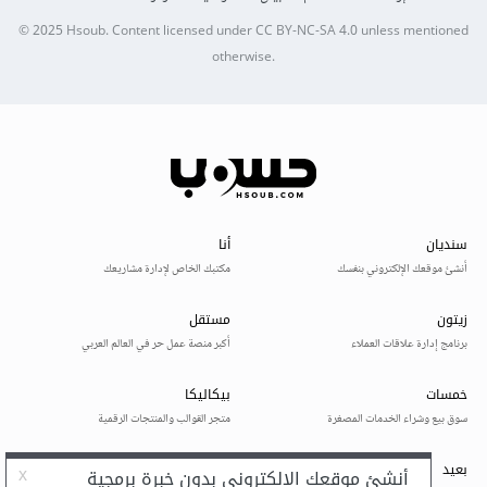
© 2025
Hsoub
.
Content licensed under
CC BY-NC-SA 4.0
unless mentioned
otherwise.