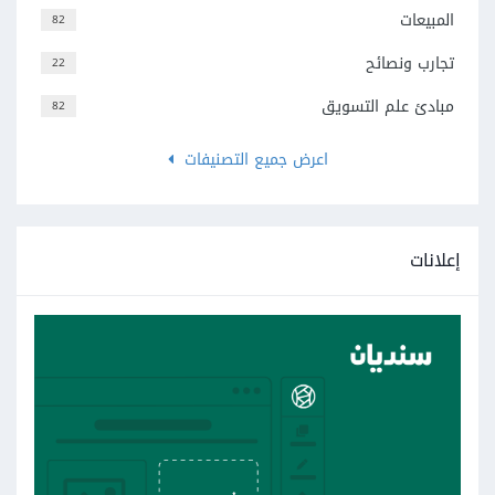
المبيعات
82
تجارب ونصائح
22
مبادئ علم التسويق
82
اعرض جميع التصنيفات
إعلانات