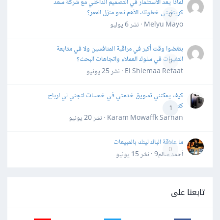
لماذا يعد الاستثمار في التصميم الداخلي مع شركة سعد
كريتفيتى خطوتك الأهم نحو منزل العمر؟
0
Melyu Mayo · نشر
6 يوليو
بتقضوا وقت أكبر في مراقبة المنافسين ولا في متابعة
التغيرات في سلوك العملاء واتجاهات البحث؟
0
El Shiemaa Refaat · نشر
25 يونيو
كيف يمكنني تسويق خدمتي في خمسات لتجني لي ارباح
كثيرة
1
Karam Mowaffk Sarhan · نشر
20 يونيو
ما علاقة الباك لينك بالمبيعات
0
أحمد سالم9 · نشر
15 يونيو
تابعنا على