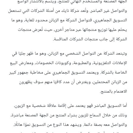
الجهة المصنعة والمستخدم النهائي للمنتج، ويتّسم بالانتشار الواسع
والتواصل غير المباشر. وتُعد شركة نايك من أمثلة الشركات التي تستعمل
التسويق الجماهيري، فتواصل الشركة مع الزبائن محدود للغاية، وهو ما
يحتّم عليها توزيع منتجاتها عبر متاجر أخرى، حيث تُعرض منتجات
الشركة إلى جانب منتجات الشركات المنافسة.
وتبتعد الشركة عن التواصل الشخصي مع الزبائن، وهو ما ظهر جليًا في
الإعلانات التلفزيونية، والمطبوعة، وكوبونات الخصومات، ومعارض البيع
الخاصة بالشركة. ويعتمد التسويق الجماهيري على مخاطبة جمهور كبير
من الزبائن المحتملين، ويفترض أن عدد كافيًا منهم سوف يظهرون
الاهتمام بالمنتج.
أما التسويق المباشر فهو يعتمد على إقامة علاقة شخصية مع الزبون،
وذلك من خلال السماح للزبون بشراء المنتج من الجهة المصنعة مباشرة،
والتواصل معه بصفة دائمة. ويشهد هذا النوع من التسويق نموًا هائلًا،