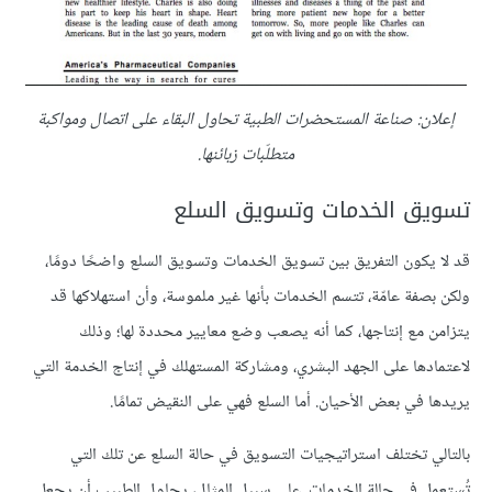
إعلان: صناعة المستحضرات الطبية تحاول البقاء على اتصال ومواكبة
متطلّبات زبائنها.
تسويق الخدمات وتسويق السلع
قد لا يكون التفريق بين تسويق الخدمات وتسويق السلع واضحًا دومًا،
ولكن بصفة عامّة، تتسم الخدمات بأنها غير ملموسة، وأن استهلاكها قد
يتزامن مع إنتاجها، كما أنه يصعب وضع معايير محددة لها؛ وذلك
لاعتمادها على الجهد البشري، ومشاركة المستهلك في إنتاج الخدمة التي
يريدها في بعض الأحيان. أما السلع فهي على النقيض تمامًا.
بالتالي تختلف استراتيجيات التسويق في حالة السلع عن تلك التي
تُستعمل في حالة الخدمات. على سبيل المثال، يحاول الطبيب أن يجعل