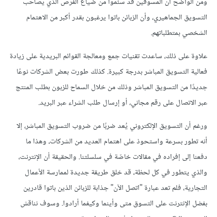
ومن الواضح أن المسوقين قد سئموا من ضياع الفرص الذي يصاحب
التسويق الجماهيري، وأن الزبائن باتوا يرغبون بقدر أكبر من الاهتمام
الشخصي بمتطلباتهم.
علاوة على ذلك، ساعدت تقنيات جمع ومعالجة القوائم البريدية على زيادة
فعالية التسويق المباشر بدرجة كبيرة. كذلك طورت بعض الشركات نوعًا
جديدًا من التسويق المباشر وذلك من خلال السماح للزبون بطلب المنتج
عبر الاتصال على رقم مجاني، أو إرسال طلب الشراء عبر البريد.
ورغم أن التسويق الإلكتروني يُعد ضربًا من ضروب التسويق المباشر، إلا
أنه تطور بسرعة واستحوذ على اهتمام العديد من الشركات، وهذا ما
دفعنا إلى إفراده في مقالات خاصّة في سلسلتنا. والحقيقة أن الإنترنت،
والذي يتطور في كل لحظة، قد خلق طريقة جديدة لممارسة الأعمال
التجارية، فلم تعد عبارة "اتصل الآن" جذابة للزبائن الذين باتوا قادرين
بفضل الإنترنت على التسوق متى وأينما وكيفما أرادوا. وسوف نناقش