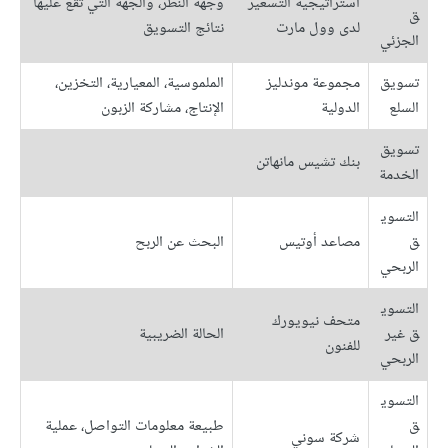
استراتيجية التسعير
وجهة النظر، والجهة التي تقع عليها
ق
لدى وول مارت
نتائج التسويق
الجزئي
تسويق
مجموعة موندليز
الملموسية، المعيارية، التخزين،
السلع
الدولية
الإنتاج، مشاركة الزبون
تسويق
بنك تشيس مانهاتن
الخدمة
التسوي
ق
مصاعد أوتيس
البحث عن الربح
الربحي
التسوي
متحف نيويورك
ق غير
الحالة الضريبية
للفنون
الربحي
التسوي
ق
طبيعة معلومات التواصل، عملية
شركة سوني