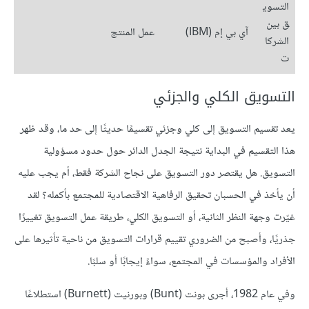
التسوي
ق بين
آي بي إم (IBM)
عمل المنتج
الشركا
ت
التسويق الكلي والجزئي
يعد تقسيم التسويق إلى كلي وجزئي تقسيمًا حديثًا إلى حد ما، وقد ظهر
هذا التقسيم في البداية نتيجة الجدل الدائر حول حدود مسؤولية
التسويق. هل يقتصر دور التسويق على نجاح الشركة فقط، أم يجب عليه
أن يأخذ في الحسبان تحقيق الرفاهية الاقتصادية للمجتمع بأكمله؟ لقد
غيّرت وجهة النظر الثانية، أو التسويق الكلي، طريقة عمل التسويق تغييرًا
جذريًا، وأصبح من الضروري تقييم قرارات التسويق من ناحية تأثيرها على
الأفراد والمؤسسات في المجتمع، سواءً إيجابًا أو سلبًا.
وفي عام 1982، أجرى بونت (Bunt) وبورنيت (Burnett) استطلاعًا