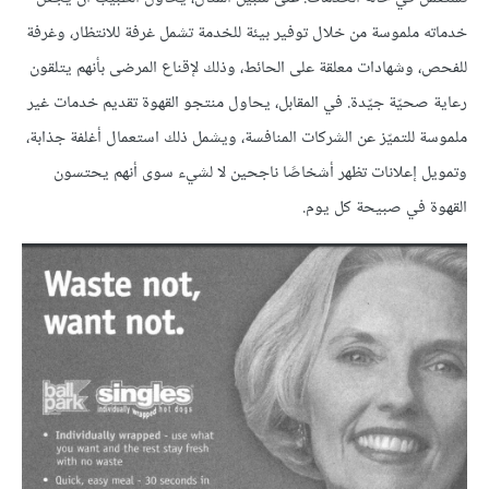
خدماته ملموسة من خلال توفير بيئة للخدمة تشمل غرفة للانتظار، وغرفة
للفحص، وشهادات معلقة على الحائط، وذلك لإقناع المرضى بأنهم يتلقون
رعاية صحيّة جيّدة. في المقابل، يحاول منتجو القهوة تقديم خدمات غير
ملموسة للتميّز عن الشركات المنافسة، ويشمل ذلك استعمال أغلفة جذابة،
وتمويل إعلانات تظهر أشخاصًا ناجحين لا لشيء سوى أنهم يحتسون
القهوة في صبيحة كل يوم.