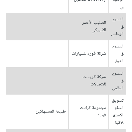
ي
التسوي
الصليب الأحمر
ق
الأمريكي
الوطني
التسوي
ق
شركة فورد للسيارات
الدولي
التسوي
شركة كويست
ق
للاتصالات
العالمي
تسويق
السلع
مجموعة كرافت
طبيعة المستهلكين
الاسته
فودز
لاكية