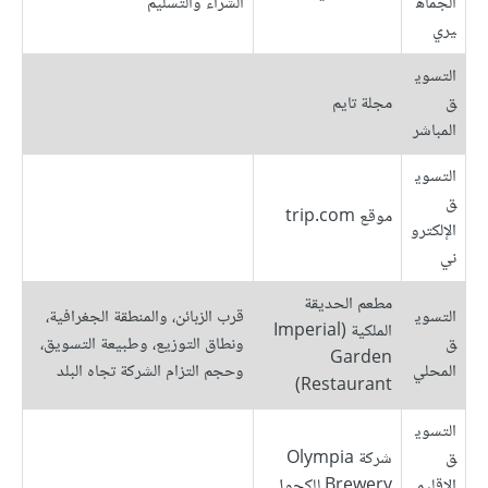
الجماه
الشراء والتسليم
يري
التسوي
ق
مجلة تايم
المباشر
التسوي
ق
موقع trip.com
الإلكترو
ني
مطعم الحديقة
التسوي
قرب الزبائن، والمنطقة الجغرافية،
الملكية (Imperial
ق
ونطاق التوزيع، وطبيعة التسويق،
Garden
المحلي
وحجم التزام الشركة تجاه البلد
Restaurant)
التسوي
ق
شركة Olympia
الإقليم
Brewery للكحول