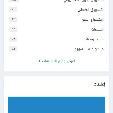
التسويق الضمني
91
استسراع النمو
22
المبيعات
82
تجارب ونصائح
22
مبادئ علم التسويق
82
اعرض جميع التصنيفات
إعلانات