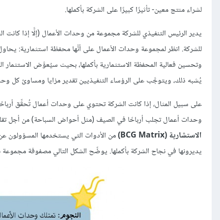
لشراء منتج معين- تأثيرًا كبيرًا على الشركة بأكملها.
يدير الرئيس التنفيذي للشركة مجموعة من وحدات الأعمال (إلَّا إذا كانت 
للشركة. انظر لمجموعة وحدات الأعمال على أنَّها محفظة استثمارية: يحا
وتحسين فعالية المحفظة الاستثمارية بأكملها، بحيث سيُعوَّض الاستثمار ال
يُشبه ذلك، ويتوجَّب على الرؤساء التنفيذيين تقدير مزايا ومساوئ كل و
على سبيل المثال، إذا كانت الشركة تحتوي على وحدات أعمال تُحقِّق أرباحًا
وحدات أعمال تجلب أرباحًا في الصيف (مثل أحواض السباحة) من أجل تقليل
الاستشارية (BCG Matrix)
من الأدوات التي يستخدمها المسؤولون عن
يديرونها في نجاح الشركة بأكملها. يوضِّح الشكل التالي مصفوفة مجموعة 