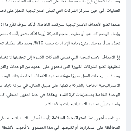
وحدات الأعمال، فإنَّ ذلك سيساعدها على تحديد الطريقة المناسبة لتنفيذ أنش
العمليات، في حين ستركِّز الشركات التي تتبنّى استراتيجية التميُّز على تحس
عندما تضع الأهداف الاستراتيجية لشركتك الخاصة، فإنَّك سوف تقرِّر ما إذا
وإبقاء الوضع كما هو، أو تقليص حجم الشركة (ربما لأنَّك تشعر بأنَّك لا تمض
تحدِّد هدفًا مرحليًا، مثل: زيادة الإيرادات بنسبة 10%، وبعد ذلك يمكنك تحديد الإجراءات التي ينبغي اتخاذها على مستوى وحدات الأعمال لتحقيق ذلك الهدف.
إنَّ الأهداف الاستراتيجية التي تسعى الشركات الكبيرة إلى تحقيقها لا تخ
تحقيقها. تضع الشركات الكبيرة التي تحتوي على العديد من الوحدات والفرو
وحدة من وحدات العمل مديرًا مهمَّته تحديد الأهداف الخاصة بتلك الوحدة
الاستراتيجية الخاصة بالشركة بأكملها. على سبيل المثال، في شركة نايك 
الوحدة الخاصة بمستلزمات كرة القدم، وهكذا. في حالة المقهى المحلي، كا
واحد يتولَّى تحديد الاستراتيجيات والأهداف.
من ناحية أخرى، تعدُّ
استراتيجية المنظمة
(أو ما تُسمَّى بالاستراتيجية على
المحافظة على استقرارها أو تقليصها. في هذا المستوى، لا تُحدِث الأنشطة 