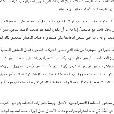
طة سلسلة القيمة؛ فمثلًا: ستركِّز الشركات التي تتبنّى استراتيجية قيادة التكلف
ين القيمة المضافة لمنتجاتها أو خدماتها.
 كنت تريد جذب المزيد من الزبائن (النمو والتوسُّع)، أو الحفاظ على الحجم الحالي
ي وقتًا كافيًا مع عائلتك). إذا قرَّرت أنَّ يكون النمو هو هدفك الاستراتيجي، فمن 
تلف كثيرًا في جوهرها عن تلك التي تسعى الشركات الصغيرة (مثل المقاهى المحلية)
ع المختلفة -مثل شركة نايك وشركة أبل- الاستراتيجيات على عدة مستويات، إذ إن
، ولكن سيكون الرئيس التنفيذي (أو المدير الأعلى للشركة) هو المسؤول عن وضع
سيكون هنالك مديرٌ مسؤول عن الوحدة الخاصة بمستلزمات كرة السلة، وآخرُ مسؤو
نت الشركة صغيرة وتمثِّل وحدة واحدة فقط، لذلك لم تكن هناك حاجة لوجود أكثر 
 مستوى المنظمة) الاستراتيجية الأشمل، وتهتمُّ بالقرارات المتعلِّقة بتوسُّع الشركات
التي تُنفَّذ في حالة استراتيجيات وحدات الأعمال -مثل إجراء حملة إعلانية لجذب 