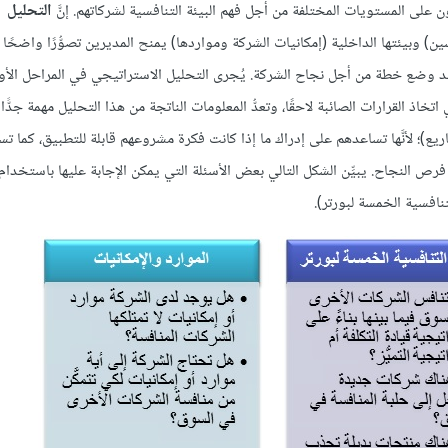
ون على المستويات المختلفة من أجل فهم البيئة التنافسية لشركاتهم. إنَّ
التحليل
ين) وبيئتها الداخلية (إمكانيات الشركة ومواردها) يمنح المديرين تصوُّرًا واضحًا
ها عند وضع خطة من أجل نجاح الشركة. يُجرى التحليل الاستراتيجي في المراحل الأ
خاذ القرارات الصائبة لاحقًا، وتعدُّ المعلومات الناتجة من هذا التحليل مهمة جدًّا لر
)؛ لأنَّها تساعدهم على إدراك ما إذا كانت فكرة مشروعهم قابلة للتطبيق، كما ت
 فرص النجاح. يبيِّن الشكل التالي بعض الأسئلة التي يمكن الإجابة عليها باستخدام