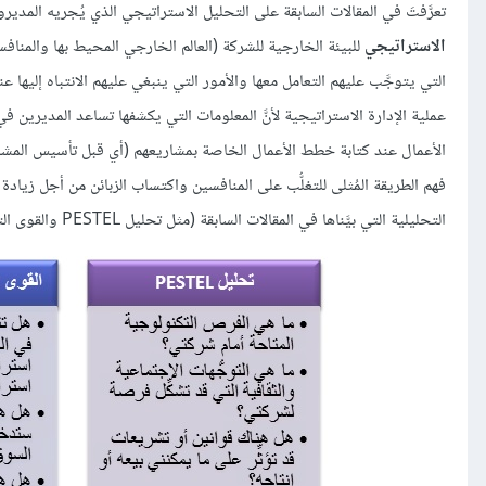
تعرَّفتَ في المقالات السابقة على التحليل الاستراتيجي الذي يُجريه المدير
الاستراتيجي
للبيئة الخارجية للشركة (العالم الخارجي المحيط بها والمنافس
التي يتوجَّب عليهم التعامل معها والأمور التي ينبغي عليهم الانتباه إلي
عملية الإدارة الاستراتيجية لأنَّ المعلومات التي يكشفها تساعد المديرين في ات
الأعمال عند كتابة خطط الأعمال الخاصة بمشاريعهم (أي قبل تأسيس المشاريع
فهم الطريقة المُثلى للتغلُّب على المنافسين واكتساب الزبائن من أجل زيادة
التحليلية التي بيَّناها في المقالات السابقة (مثل تحليل PESTEL والقوى التنافسية الخمسة لبورتر).