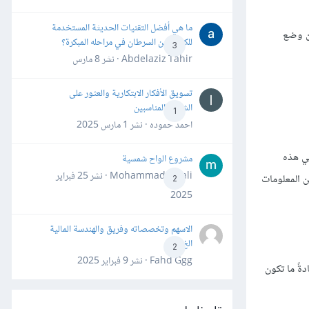
ما هي أفضل التقنيات الحديثة المستخدمة
من وضع
للكشف عن السرطان في مراحله المبكرة؟
3
Abdelaziz Tahir · نشر
8 مارس
تسويق الأفكار الابتكارية والعثور على
الشركاء المناسبين
1
احمد حموده · نشر
1 مارس 2025
في هذه
مشروع الواح شمسية
Mohammad Awali · نشر
25 فبراير
ن المعلومات
2
2025
الاسهم وتخصصاته وفريق والهندسة المالية
الخ
2
Fahd Ggg · نشر
9 فبراير 2025
ةً ما تكون