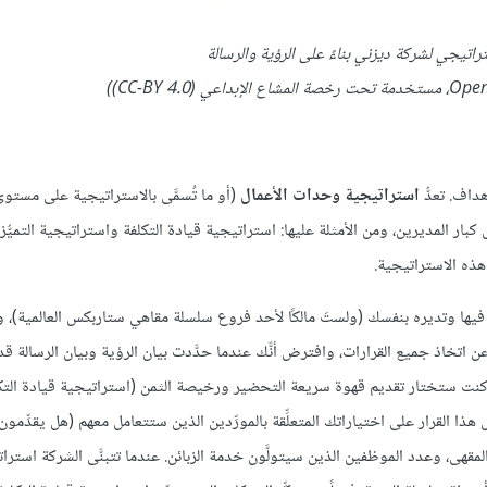
يجي لشركة ديزني بناءً على الرؤية والرسالة
داف. تعدُّ
استراتيجية وحدات الأعمال
(أو ما تُسمَّى بالاستراتيجية على مست
ار المديرين، ومن الأمثلة عليها: استراتيجية قيادة التكلفة واستراتيجية التميُّز
هذه الاستراتيجية.
فيها وتديره بنفسك (ولستَ مالكًا لأحد فروع سلسلة مقاهي ستاربكس العالمية)، وأن
 اتخاذ جميع القرارات، وافترض أنَّك عندما حدَّدت بيان الرؤية وبيان الرسالة ق
كنت ستختار تقديم قهوة سريعة التحضير ورخيصة الثمن (استراتيجية قيادة التكل
ل هذا القرار على اختياراتك المتعلِّقة بالمورِّدين الذين ستتعامل معهم (هل يقدِّم
قهى، وعدد الموظفين الذين سيتولَّون خدمة الزبائن. عندما تتبنَّى الشركة استرا