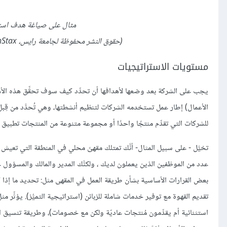
مثال على صياغة هدف استرات
(حقوق النشر محفوظة لجامعة رايس، OpenStax، مستخدمة تحت رخصة المشاع الإبداعي (CC-BY 4.0))
مستويات الاستراتيجيات
يجب على الشركة بعد وضعها لأهدافها أن تحدِّد كيف سوف تحقِّق هذه الأه
الأعمال) إطار عمل تستخدمه الشركات لتنظيم أنشطتها، وهي تُحدَّد من قِبل كب
للشركات التي تقدِّم منتجًا واحدًا أو مجموعة متنوعة من المنتجات تطبيق 
تخيَّل - على سبيل المثال- أنَّك تمتلك مقهىً محلي في المنطقة التي تعيش 
عدد من الموظفين الذين يعملون لديك ، ولكنَّك المدير والمالك والمسؤول عن
بعض القرارات الأساسية بشأن طريقة العمل في المقهى مثل: تحديد ما إذا 
تقديم القهوة مع توفير خدمات شاملة للزبائن (استراتيجية التميُّز). يؤثِّر مث
استثنائية أم يقدِّمون مُنتجات عاديّة ولكن مع خصومات)، وطريقة تنسيق الم