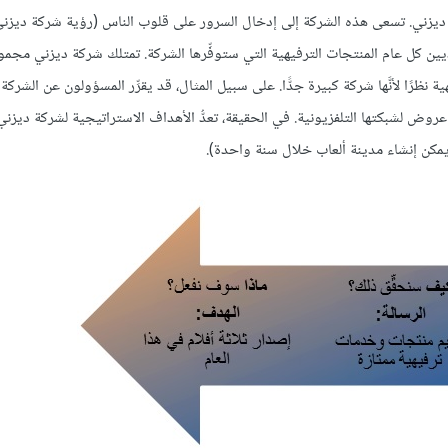
 ديزني. تسعى هذه الشركة إلى إدخال السرور على قلوب الناس (رؤية شركة ديزني) 
يذيين كل عام المنتجات الترفيهية التي ستوفِّرها الشركة. تمتلك شركة ديزني مجم
نظرًا لأنَّها شركة كبيرة جدًّا. على سبيل المثال، قد يقرِّر المسؤولون عن الشركة
روض لشبكتها التلفزيونية. في الحقيقة، تعدُّ الأهداف الاستراتيجية لشركة ديزني أ
 يمكن إنشاء مدينة ألعاب خلال سنة واحدة).