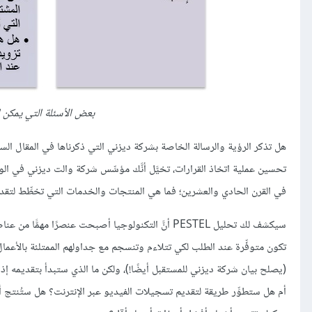
بعض الأسئلة التي يمكن ا
هل تذكر الرؤية والرسالة الخاصة بشركة ديزني التي ذكرناها في المقال ال
تحسين عملية اتخاذ القرارات، تخيَّل أنَّك مؤسِّس شركة والت ديزني في 
في القرن الحادي والعشرين؛ فما هي المنتجات والخدمات التي تخطِّط لتقد
سيكشف لك تحليل PESTEL أنَّ التكنولوجيا أصبحت عنصرًا
تكون متوفِّرة عند الطلب لكي تتلاءم وتنسجم مع جداولهم الممتلئة بالأع
(يصلح بيان شركة ديزني للمستقبل أيضًا!)، ولكن ما الذي ستبدأ بتقديمه إ
أم هل ستطوِّر طريقة لتقديم تسجيلات الفيديو عبر الإنترنت؟ هل ستُنتج 