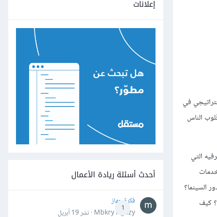
إعلانات
ستراتيجي في
قلوب الناس
لترفيه التي
خدمات
أحدث أسئلة ريادة الأعمال
ور السينما؟
فكرة جهاز
ه؟ كيف
1
Mbkry Hgazy · نشر
19 أبريل