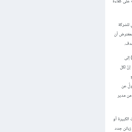
ة على كفاءة
 للشركة
المفترض أن
 إلى
َّ لكل
لٌ عن
من مدير
 الكبيرة أو
زبائن جدد