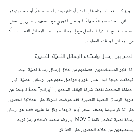
سواءً كنت تمتلك برنامجًا إذاعيًا، أو تلفزيونيًا، أو صحيفةً، أو مجلة؛ توفر
الرسائل النصيّة طريقةً سهلةً للتواصل الفوري مع الجمهور، حتى إن بعض
الصحف تتيح لقرائها التواصل مع إدارة التحرير عبر الرسائل القصيرة بدلًا
من الرسائل الورقيّة المطوّلة.
الدمج بين إرسال واستلام الرسائل النصيّة القصيرة
إذا أظهر المستخدمون اهتمامهم من خلال إرسال رسالة نصيّة إليك،
فيمكنك حينها البدء على الفور بالتواصل معهم عبر الرسائل النصيّة. في
المملكة المتحدة، نفذت شركة الهاتف المحمول "أورانج" حملةً ناجحةً عن
طريق الرسائل النصيّة القصيرة، فقد عرضت الشركة على عملائها الحصول
على تذاكر سينما بنصف السعر أيام الأربعاء، وكل ما عليهم فعله هو إرسال
رسالة نصيّة تتضمن كلمة MOVIE إلى رقم محدد لاستلام رمز فريد
يستطيعون من خلاله الحصول على التذاكر.