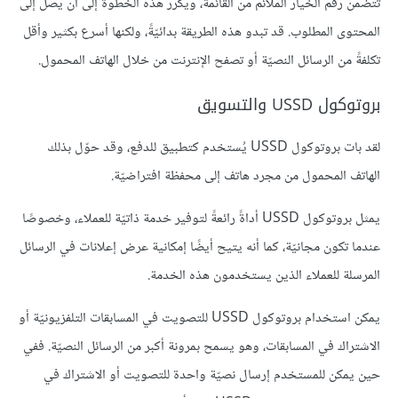
تتضمن رقم الخيار الملائم من القائمة، ويكرر هذه الخطوة إلى أن يصل إلى
المحتوى المطلوب. قد تبدو هذه الطريقة بدائيّةً، ولكنها أسرع بكثير وأقل
تكلفةً من الرسائل النصيّة أو تصفح الإنترنت من خلال الهاتف المحمول.
بروتوكول USSD والتسويق
لقد بات بروتوكول USSD يُستخدم كتطبيق للدفع، وقد حوّل بذلك
الهاتف المحمول من مجرد هاتف إلى محفظة افتراضيّة.
يمثل بروتوكول USSD أداةً رائعةً لتوفير خدمة ذاتيّة للعملاء، وخصوصًا
عندما تكون مجانيّة، كما أنه يتيح أيضًا إمكانية عرض إعلانات في الرسائل
المرسلة للعملاء الذين يستخدمون هذه الخدمة.
يمكن استخدام بروتوكول USSD للتصويت في المسابقات التلفزيونيّة أو
الاشتراك في المسابقات، وهو يسمح بمرونة أكبر من الرسائل النصيّة. ففي
حين يمكن للمستخدم إرسال نصيّة واحدة للتصويت أو الاشتراك في