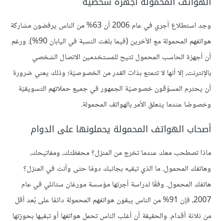
الهواتف المحمولة أجهزة شخصية
وجد استطلاع أجري في عام 2006 أن 63% من الناس يرفضون مشاركة
هواتفهم المحمولة مع الآخرين (فيما بلغت النسبة في اليابان 90%). ورغم
أن أجهزة الحاسب المحمول تتيح للمستخدمين الاتصال الشخصي
بالإنترنت، إلا أنها لا تتمتع بذات القدر من الخصوصيّة؛ وذلك يعني ضرورة
أن يحترم المسوّقون خصوصيّة الجمهور في جميع حملاتهم التسويقيّة
وخصوصًا عندما يتعلق الأمر بالهواتف المحمولة.
أصحاب الهواتف المحمولة يحملونها على الدوام
ماذا تصطحب معك عندما تخرج من المنزل؟ محفظتك، ومفاتيحك،
وهاتفك المحمول. ما الذي تبقيه بجانبك دومًا حتى وأنت في المنزل؟
هاتفك المحمول. وفقًا لدراسة أجرتها مؤسسة مورغان ستانلي في عام
2007، فإن 91% من الناس يبقون هواتفهم المحمولة دائمًا على بُعد أقل
من ثلاثة أقدام. والحقيقة أن أغلب الناس تحمل هواتفها أو تبقيها بحوزتها