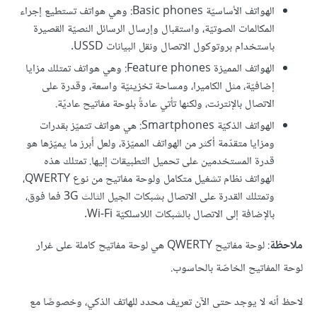
الهواتف الأساسيّة Basic phones: وهي هواتف تستطيع إجراء
المكالمات الصوتيّة، واستقبال وإرسال الرسائل النصيّة القصيرة
باستخدام بروتوكول الاتصال ونقل البيانات USSD.
الهواتف المميزة Feature phones: وهي هواتف تمتلك مزايا
إضافيّة، مثل الكاميرا، ومساحة تخزينيّة واسعة، وقدرة على
الاتصال بالإنترنت، ولكنها تأتي عادةً بلوحة مفاتيح عاديّة.
الهواتف الذكيّة Smartphones: هي هواتف تتميّز بقدرات
ومزايا متقدّمة أكثر من الهواتف المميّزة، ولعل أبرز ما يميّزها هو
قدرة المستخدمين على تحميل التطبيقات إليها. تمتلك هذه
الهواتف نظام تشغيل متكامل ولوحة مفاتيح من نوع QWERTY،
وتمتلك القدرة على الاتصال بشبكات الجيل الثالث 3G فما فوق،
بالإضافة إلى الاتصال بالشبكات اللاسلكيّة Wi-Fi.
ملاحظة
: لوحة مفاتيح QWERTY هي لوحة مفاتيح كاملة على غرار
لوحة المفاتيح الخاصّة بالحاسوب.
لاحظ أنه لا يوجد حتى الآن تعريف محدد للهاتف الذكي، وخصوصًا مع