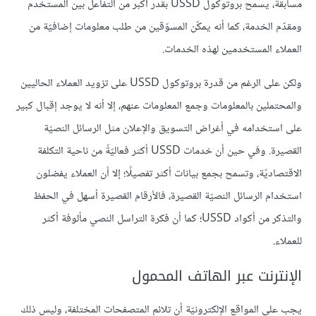
مسابقة، يسمح بروتوكول USSD بقدر أكبر من التفاعل بين المستخدم
ومقدّم الخدمة، كما أنه يمكّن المسوّقين من طلب معلومات إضافيّة من
العملاء المستخدمين لهذه الخدمات.
ولكن على الرغم من قدرة بروتوكول USSD على تزويد العملاء الحاليين
والمحتملين بالمعلومات وجمع المعلومات عنهم، إلا أنه لا يوجد إقبال كبير
على استخدامه في أغراض التسويق والإعلان مثل الرسائل النصيّة
القصيرة. وفي حين أن خدمات USSD أكثر فعاليّةً من ناحية التكلفة
الاقتصاديّة، وتسمح بجمع بيانات أكثر تفصيلًا؛ إلا أن العملاء يفضلون
استخدام الرسائل النصيّة القصيرة، فالأرقام القصيرة أسهل في الحفظ
والتذكر من أكواد USSD؛ كما أن فكرة التراسل النصي مألوفة أكثر
للعملاء.
الإنترنت عبر الهاتف المحمول
يجب على المواقع الإلكترونيّة أن تلائم المتصفحات المختلفة، وليس ذلك