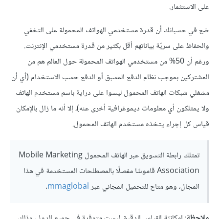
على الاستثمار.
ضع في حسبانك أن قدرة مستخدمي الهواتف المحمولة على التخفي
والحفاظ على سريّة بياناتهم أقل بكثير من قدرة مستخدمي الإنترنت.
ورغم أن 50% من مستخدمي الهواتف المحمولة حول العالم هم من
المشتركين بموجب نظام الدفع المسبق أو الدفع حسب الاستخدام (أي أن
مشغلي شبكات الهاتف المحمول ليسوا على دراية باسم مستخدم الهاتف
ولا يمتلكون أي معلومات ديموغرافية أخرى عنه)، إلا أنه ما زال بالإمكان
قياس كل إجراء يتخذه مستخدم الهاتف المحمول.
تمتلك رابطة التسويق عبر الهاتف المحمول Mobile Marketing
Association قاموسًا مفصلًا بالمصطلحات المستخدمة في هذا
المجال، وهو متاح للتحميل المجاني عبر
mmaglobal
.
ملاحظة
: إمكانيّة القياس الدقيق ليست متوفرة في جميع الدول، وذلك