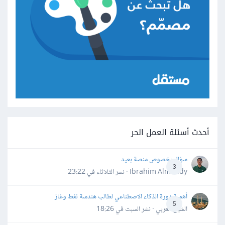
أحدث أسئلة العمل الحر
سؤال بخصوص منصة بعيد
3
Ibrahim Almahdy · نشر
الثلاثاء في 23:22
أهمية دورة الذكاء الاصطناعي لطالب هندسة نفط وغاز
5
الشيخ العربي · نشر
السبت في 18:26