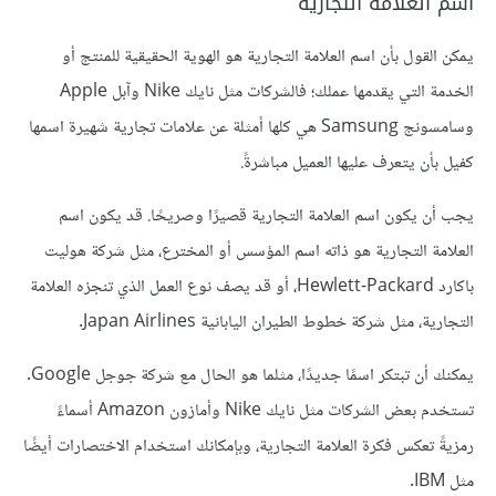
اسم العلامة التجارية
يمكن القول بأن اسم العلامة التجارية هو الهوية الحقيقية للمنتج أو
الخدمة التي يقدمها عملك؛ فالشركات مثل نايك Nike وآبل Apple
وسامسونج Samsung هي كلها أمثلة عن علامات تجارية شهيرة اسمها
كفيل بأن يتعرف عليها العميل مباشرةً.
يجب أن يكون اسم العلامة التجارية قصيرًا وصريحًا. قد يكون اسم
العلامة التجارية هو ذاته اسم المؤسس أو المخترع، مثل شركة هوليت
باكارد Hewlett-Packard، أو قد يصف نوع العمل الذي تنجزه العلامة
التجارية، مثل شركة خطوط الطيران اليابانية Japan Airlines.
يمكنك أن تبتكر اسمًا جديدًا، مثلما هو الحال مع شركة جوجل Google.
تستخدم بعض الشركات مثل نايك Nike وأمازون Amazon أسماءً
رمزيةً تعكس فكرة العلامة التجارية، وبإمكانك استخدام الاختصارات أيضًا
مثل IBM.