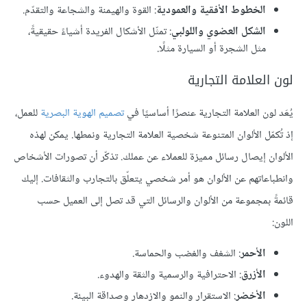
الخطوط الأفقية والعمودية
: القوة والهيمنة والشجاعة والتقدّم.
الشكل العضوي واللولبي
: تمثّل الأشكال الفريدة أشياءً حقيقيةً،
مثل الشجرة أو السيارة مثلًا.
لون العلامة التجارية
يُعَد لون العلامة التجارية عنصرًا أساسيًا في
تصميم الهوية البصرية
للعمل،
إذ تُكمّل الألوان المتنوعة شخصية العلامة التجارية ونمطها. يمكن لهذه
الألوان إيصال رسائل مميزة للعملاء عن عملك. تذكّر أن تصورات الأشخاص
وانطباعاتهم عن الألوان هو أمر شخصي يتعلّق بالتجارب والثقافات. إليك
قائمةً بمجموعة من الألوان والرسائل التي قد تصل إلى العميل حسب
اللون:
الأحمر
: الشغف والغضب والحماسة.
الأزرق
: الاحترافية والرسمية والثقة والهدوء.
الأخضر
: الاستقرار والنمو والازدهار وصداقة البيئة.