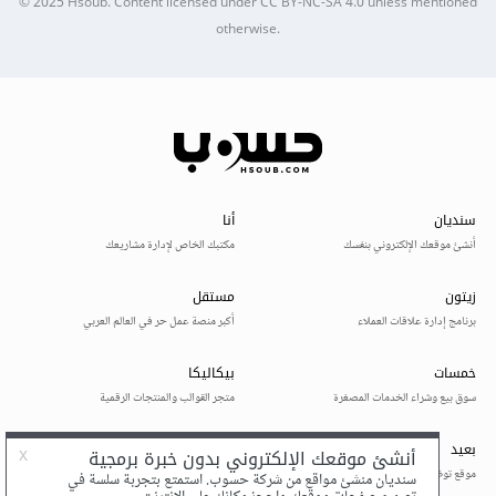
© 2025
Hsoub
.
Content licensed under
CC BY-NC-SA 4.0
unless mentioned
otherwise.