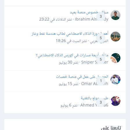
سؤال بخصوص منصة بعيد
3
Ibrahim Almahdy · نشر
الثلاثاء في 23:22
أهمية دورة الذكاء الاصطناعي لطالب هندسة نفط وغاز
5
الشيخ العربي · نشر
السبت في 18:26
ما أهم أربعة مسارات في كورس الذكاء الاصطناعي؟
5
Sniper Shaker · نشر
30 يوليو
الحصول على عمل في منصة خمسات
1
Omar Abdallh · نشر
15 يوليو
طبيب مولع بالتقنية
3
Ahmed Yahia6 · نشر
6 يوليو
تابعنا على