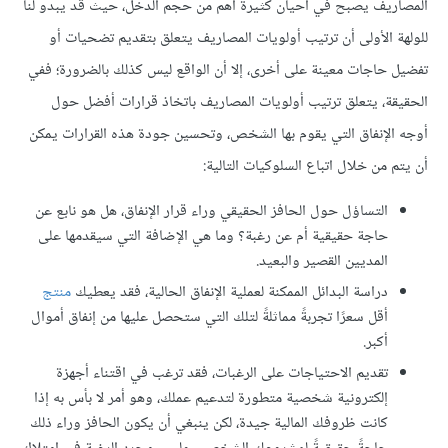
المصاريف يصبح في أحيان كثيرة أهم من حجم الدخل، حيث قد يبدو لنا
للولهة الأولى أن ترتيب أولويات المصاريف يتعلق بتقديم تضحيات أو
تفضيل حاجات معينة على أخرى، إلا أن الواقع ليس كذلك بالضرورة؛ ففي
الحقيقة، يتعلق ترتيب أولويات المصاريف باتخاذ قرارات أفضل حول
أوجه الإنفاق التي يقوم بها الشخص، وتحسين جودة هذه القرارات يمكن
أن يتم من خلال اتباع السلوكيات التالية:
التساؤل حول الحافز الحقيقي وراء قرار الإنفاق، هل هو نابع عن
حاجة حقيقية أم عن رغبة؟ وما هي الإضافة التي سيقدمها على
المديين القصير والبعيد.
دراسة البدائل الممكنة لعملية الإنفاق الحالية، فقد يعطيك
منتج
أقل سعرًا تجربةً مماثلةً لتلك التي ستحصل عليها من إنفاق أموال
أكبر.
تقديم الاحتياجات على الرغبات، فقد ترغب في اقتناء أجهزة
إلكترونية شخصية متطورة لتدعيم عملك، وهو أمر لا بأس به إذا
كانت ظروفك المالية جيدة، لكن ينبغي أن يكون الحافز وراء ذلك