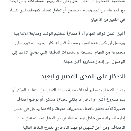
شخصية، فصحيح أن العمل الحر يعني أنك رئيس نفسه، لكنه يأتي أيضًا
مع قدر هام من المسؤولية ويتضمن أن تعامل نفسك كموظف لدى نفسك
في الكثير من الأحيان.
أخيرًا، تمثل قوائم المهام أداةً ممتازةً لتنظيم الوقت ومتابعة الانتاجية،
ويُفضل أن تكون هذه القوائم مفصلةً قدر الإمكان، بحيث تحتوي على
مجموعة من المهام البسيطة والخطوات الدقيقة التي يؤدي اتباعها إلى
الوصول إلى إنجاز مشاريع أكبر حجمًا.
الادخار على المدى القصير والبعيد
يتعلق الادخار بتسطير أهداف مالية بعيدة الأمد، مثل التقاعد المبكر أو
بدء مشروع أكبر، أو ادخار ما يكفي لحيازة مسكن، أو بوضع أهداف
قصيرة الأمد تتعلق باقتناء مشتريات معينة، وكلاهما يدخل في حسن
إدارة الميزانية من خلال توجيه الفائض من الدخل نحو تحقيق هذه
الأهداف، ومن أجل تسهيل توجهك الادخاري نقترح النقاط التالية: