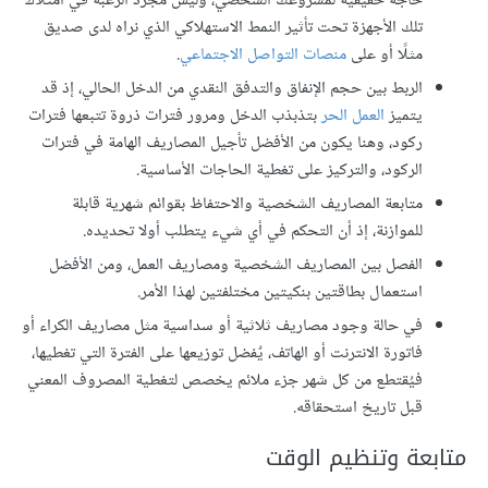
حاجةً حقيقيةً لمشروعك الشخصي، وليس مجرد الرغبة في امتلاك
تلك الأجهزة تحت تأثير النمط الاستهلاكي الذي نراه لدى صديق
مثلًا أو على
منصات التواصل الاجتماعي
.
الربط بين حجم الإنفاق والتدفق النقدي من الدخل الحالي، إذ قد
يتميز
العمل الحر
بتذبذب الدخل ومرور فترات ذروة تتبعها فترات
ركود، وهنا يكون من الأفضل تأجيل المصاريف الهامة في فترات
الركود، والتركيز على تغطية الحاجات الأساسية.
متابعة المصاريف الشخصية والاحتفاظ بقوائم شهرية قابلة
للموازنة، إذ أن التحكم في أي شيء يتطلب أولا تحديده.
الفصل بين المصاريف الشخصية ومصاريف العمل، ومن الأفضل
استعمال بطاقتين بنكيتين مختلفتين لهذا الأمر.
في حالة وجود مصاريف ثلاثية أو سداسية مثل مصاريف الكراء أو
فاتورة الانترنت أو الهاتف، يٌفضل توزيعها على الفترة التي تغطيها،
فيُقتطع من كل شهر جزء ملائم يخصص لتغطية المصروف المعني
قبل تاريخ استحقاقه.
متابعة وتنظيم الوقت