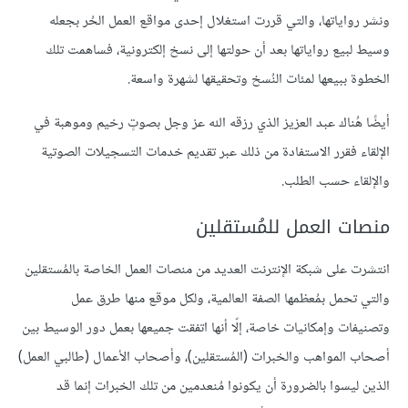
ونشر رواياتها، والتي قررت استغلال إحدى مواقع العمل الحُر بجعله
وسيط لبيع رواياتها بعد أن حولتها إلى نسخ إلكترونية، فساهمت تلك
الخطوة ببيعها لمئات النُسخ وتحقيقها لشهرة واسعة.
أيضًا هُناك عبد العزيز الذي رزقه الله عز وجل بصوتٍ رخيم وموهبة في
الإلقاء فقرر الاستفادة من ذلك عبر تقديم خدمات التسجيلات الصوتية
والإلقاء حسب الطلب.
منصات العمل للمُستقلين
انتشرت على شبكة الإنترنت العديد من منصات العمل الخاصة بالمُستقلين
والتي تحمل بمُعظمها الصفة العالمية، ولكل موقع منها طرق عمل
وتصنيفات وإمكانيات خاصة، إلّا أنها اتفقت جميعها بعمل دور الوسيط بين
أصحاب المواهب والخبرات (المُستقلين)، وأصحاب الأعمال (طالبي العمل)
الذين ليسوا بالضرورة أن يكونوا مُنعدمين من تلك الخبرات إنما قد