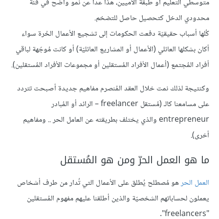
متوسطي التعليم أو طبقة الأُميين، هذا عدا عن نمو واضح في فئة
محدودي الدخل كتحصيل حاصل للتضخم.
كُلها أسباب حقيقيّة دفعت الحكومات إلى تشجيع الأعمال الحُرة سواء
أكان بشكلها العائلي (الأعمال أو المشاريع العائليّة) أو كانت مُوجّهة لباقي
أفراد المُجتمع (أعمال الأفراد المُستقلين أو مجموعات الأفراد المُستقلين).
وكنتيجة لذلك نمت خلال العقد المُنصرم مفاهيم جديدة أصبحت تتردد
على مسامعنا كالـ (مُستقل freelancer – الرائد أو المُبادر
entrepreneur والذي يختلف بطريقته عن العامل الحر .. ومفاهيم
أخرى).
ما هو العمل الحرّ ومن هو المُستقل
العمل الحر
هو مُصطلح يُطلق على الأعمال التي تُدار من طرف أشخاص
يعملون لحساباتهم الشخصيّة والذين أطلقنا عليهم مفهوم المُستقلين
"freelancers".