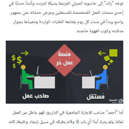
توجّه "رائد" إلى حاسوبه المنزلي المُرتبط بشبكة إنترنت وأنشأ حسابًا في
إحدى منصات العمل المُتخصصة للمُستقلين وعرض خدماته على جمهور
واسع وبدأ في مساء كل يوم بمُتابعة الطلبات الواردة وتنفيذها بجوار
مدفئته وكوب القهوة خاصته.
أما "أحمد" صاحب الإجازة الجامعية في التاريخ، فهو عاطل عن العمل
تمامًا، ولم يترك أبدًا أي باب إلّا وقام بطرقه في سبيل إيجاد وظيفة، لكنه