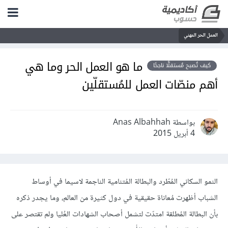
العمل الحر المهني
ما هو العمل الحر وما هي
كيف تُصبح مُستقلًّا ناجحًا
أهم منصّات العمل للمُستقلّين
بواسطة Anas Albahhah
4 أبريل 2015
النمو السكاني المُطّرد والبطالة المُتنامية الناجمة لاسيما في أوساط
الشباب أظهرت مُعاناة حقيقية في دول كثيرة من العالم، وما يجدر ذكره
بأن البطالة المُطلقة امتدّت لتشمل أصحاب الشهادات العُليا ولم تقتصر على