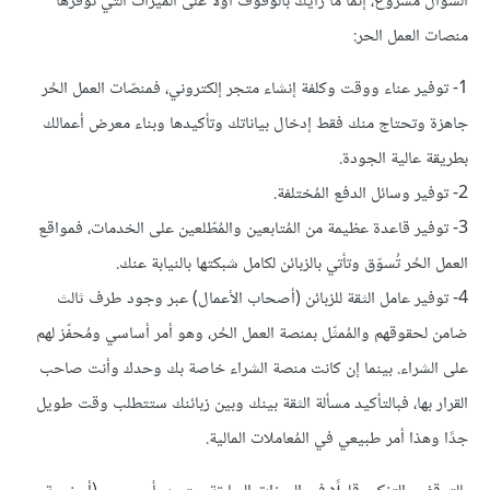
السؤال مشروع، إنما ما رأيك بالوقوف أولًا على الميزات التي توفرها
منصات العمل الحر:
1- توفير عناء ووقت وكلفة إنشاء متجر إلكتروني، فمنصّات العمل الحُر
جاهزة وتحتاج منك فقط إدخال بياناتك وتأكيدها وبناء معرض أعمالك
بطريقة عالية الجودة.
2- توفير وسائل الدفع المُختلفة.
3- توفير قاعدة عظيمة من المُتابعين والمُطّلعين على الخدمات، فمواقع
العمل الحُر تُسوّق وتأتي بالزبائن لكامل شبكتها بالنيابة عنك.
4- توفير عامل الثقة للزبائن (أصحاب الأعمال) عبر وجود طرف ثالث
ضامن لحقوقهم والمُمثّل بمنصة العمل الحُر، وهو أمر أساسي ومُحفّز لهم
على الشراء. بينما إن كانت منصة الشراء خاصة بك وحدك وأنت صاحب
القرار بها، فبالتأكيد مسألة الثقة بينك وبين زبائنك ستتطلب وقت طويل
جدًا وهذا أمر طبيعي في المُعاملات المالية.