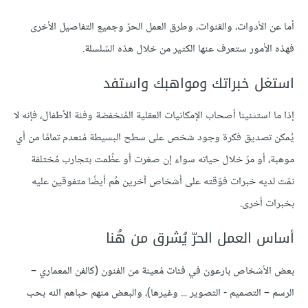
أما عن الأدوات، والقنوات، وطرق العمل الحرّ وجميع التفاصيل الأخرى
فهذه الأمور ستعرف عنها الكثير من خلال هذه السّلسلة.
استغل خبراتك ومواهبك واستفد
إذا ما استثنينا أصحاب الإمكانيات العقلية المُنخفضة وفئة الأطفال، فإنه لا
يُمكن تصديق فكرة وجود شخص على سطح البسيطة مُنعدم تمامًا من أي
موهبة، أو مرّ خلال حياته سواء إن صغرت أو عظُمت بتجارب مُختلفة
نمّت لديه خبرات فوّقته على أشخاص آخرين هُم أيضًا متفوقين عليه
بخبرات أخرى.
أساس العمل الحرّ يُشرق من هُنا
بعض الأشخاص بارعون في فئات مُعينة من الفنون (كالفن المعماري –
الرسم – التصميم - التصوير ... وغيرها)، والبعض منهم حباهم الله بحب