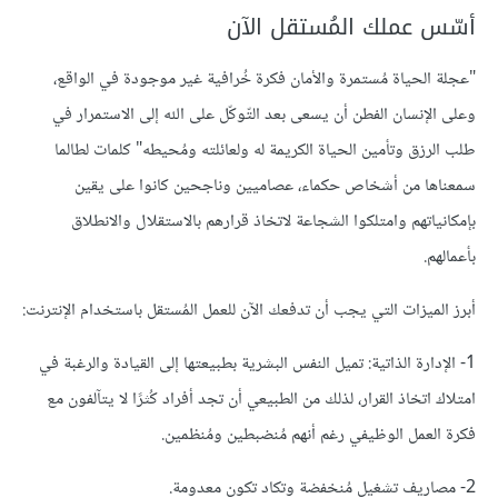
أسّس عملك المُستقل الآن
"عجلة الحياة مُستمرة والأمان فكرة خُرافية غير موجودة في الواقع،
وعلى الإنسان الفطن أن يسعى بعد التّوكّل على الله إلى الاستمرار في
طلب الرزق وتأمين الحياة الكريمة له ولعائلته ومُحيطه" كلمات لطالما
سمعناها من أشخاص حكماء، عصاميين وناجحين كانوا على يقين
بإمكانياتهم وامتلكوا الشجاعة لاتخاذ قرارهم بالاستقلال والانطلاق
بأعمالهم.
أبرز الميزات التي يجب أن تدفعك الآن للعمل المُستقل باستخدام الإنترنت:
1- الإدارة الذاتية: تميل النفس البشرية بطبيعتها إلى القيادة والرغبة في
امتلاك اتخاذ القرار، لذلك من الطبيعي أن تجد أفراد كُثرًا لا يتآلفون مع
فكرة العمل الوظيفي رغم أنهم مُنضبطين ومُنظمين.
2- مصاريف تشغيل مُنخفضة وتكاد تكون معدومة.