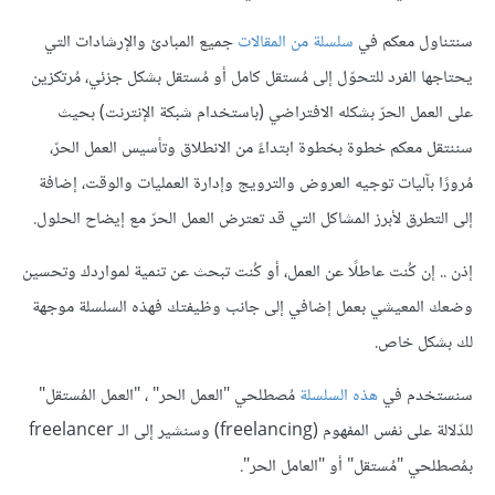
سنتناول معكم في
سلسلة من المقالات
جميع المبادئ والإرشادات التي
يحتاجها الفرد للتحوّل إلى مُستقل كامل أو مُستقل بشكل جزئي، مُرتكزين
على العمل الحرّ بشكله الافتراضي (باستخدام شبكة الإنترنت) بحيث
سننتقل معكم خطوة بخطوة ابتداءً من الانطلاق وتأسيس العمل الحرّ،
مُرورًا بآليات توجيه العروض والترويج وإدارة العمليات والوقت، إضافة
إلى التطرق لأبرز المشاكل التي قد تعترض العمل الحرّ مع إيضاح الحلول.
إذن .. إن كُنت عاطلًا عن العمل، أو كُنت تبحث عن تنمية لمواردك وتحسين
وضعك المعيشي بعمل إضافي إلى جانب وظيفتك فهذه السلسلة موجهة
لك بشكل خاص.
سنستخدم في
هذه السلسلة
مُصطلحي "العمل الحر" ، "العمل المُستقل"
للدّلالة على نفس المفهوم (freelancing) وسنشير إلى الـ freelancer
بمُصطلحي "مُستقل" أو "العامل الحر".