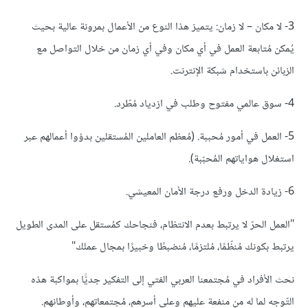
3- لا مكان – لا زمان: يتميز هذا النوع من الأعمال بمرونة عالية بحيث
يُمكن مُتابعة العمل في أي مكان وفي أي زمان من خلال التواصل مع
الزبائن باستخدام شبكة الإنترنت.
4- سوق عالمي مفتوح وطلب في ازدياد مُطّرد.
5- العمل في أمور مُحببة. (مُعظم العاملين المُستقلين بدؤوا أعمالهم عبر
استغلال هواياتهم المُحبّبة).
6- زيادة الدخل ورفع درجة الأمان المعيشي.
"العمل الحرّ لا يرتبط بعدم الانتظام، فنجاحك كمُستقل على المدى الطويل
يرتبط بكونك مُنظّمًا، مُلتزمًا، مُنضبطًا وخبيرًا بمجال عملك"
نحث الأفراد في مُجتمعنا العربي الفتي إلى التفكير جديًّا بمواكبة هذه
التّوجه لما له من منفعة عليهم وعلى أسرهم، مُجتمعاتهم، وأوطانهم.