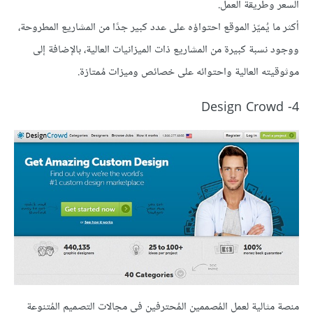
السعر وطريقة العمل.
أكثر ما يُميّز الموقع احتواؤه على عدد كبير جدًا من المشاريع المطروحة،
ووجود نسبة كبيرة من المشاريع ذات الميزانيات العالية، بالإضافة إلى
موثوقيته العالية واحتوائه على خصائص وميزات مُمتازة.
4- Design Crowd
منصة مثالية لعمل المُصممين المُحترفين في مجالات التصميم المُتنوعة