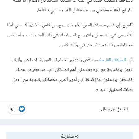
بالتوقف والتفكير قليلًا في الميزات السابقة ستجد بأن رسوم (أو نسبة
الأرباح المُقتطعة) هي بسيطة مُقابل الخدمة التي تتلقاها.
تلميح
: إن قيام منصات العمل الحُر بالترويج عن كامل شبكتها لا يعني أبدًا
ألّا تسعى في التسويق والترويج لحساباتك في تلك المنصات عبر أساليب
مُختلفة سوف نتحدث عنها في وقت لاحق.
في
المقالات القادمة
سنناقش بالتتابع الخطوات العملية للانطلاق وآليات
العمل والمُتابعة مع الوقوف على أهم المشاكل التي قد تعترض عملك
كمُستقل والحلول لها إضافة إلى أمور أخرى ستمكنك بالنهاية من العمل
بثبات لتحقيق النجاح.
التبليغ عن مقال
6
مشاركة