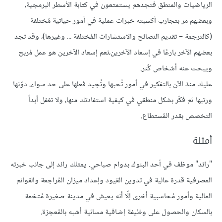
الرياضيات والمنطق فتجدهم يستمتعون في كتابة الأسطر البرمجية،
وبعضهم مر بتجارب أكسبته خبرات عملية في أمور حياتية مُختلفة
(كالترجمة – تقديم النصائح والاستشارات المُختلفة ... وغيرها)، وقد تجد
بعضهم الآخر بارعًا في إسعاد الآخرين،نعم إسعاد الآخرين هو عمل مُربح
ويبحث عنه أشخاص كُثر.
عليك منذ الآن بالتفكير في أمور تُحبها وتُجيد فعلها على حد سواء، دوّنها
ورتبها ثم فكّر بشكل منطقي في كيفية استفادتك منها، ولا تغفل أبداً
التخصص بقدر المُستطاع.
أمثلة
"رائد" موظف في أحد البنوك بدوام صباحي. يمتلك رائد إلى جانب خبرته
المصرفية قدرة عالية في تدوين القيود وإعداد ميزان المُراجعة والقوائم
المالية وأمور مُحاسبية أخرى إلّا أنه يعيش في مدينة صغيرة مُتخمة
بالسكان والحصول على وظيفة إضافية مسائية أشبه بالمُعجزة.