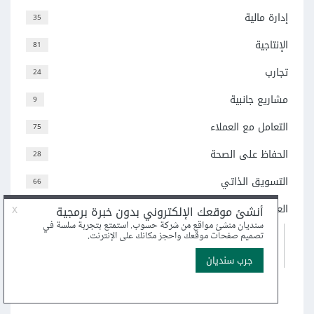
إدارة مالية
35
الإنتاجية
81
تجارب
24
مشاريع جانبية
9
التعامل مع العملاء
75
الحفاظ على الصحة
28
التسويق الذاتي
66
العمل الحر المهني
136
12
العمل بالترجمة
9
العمل كمساعد افتراضي
33
العمل بكتابة المحتوى
اعرض جميع التصنيفات