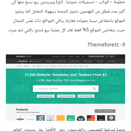
خطوط – قوالب – تسجيلات صوتية ..الخ) ويريدون بيع نسخ منها إلى
أكبر عدد مُمكن من المُهتمين. تتميّز المنصة بسهولة التعامل كما يتميّز
الموقع بانخفاض نسبة عمولته مُقارنة بباقي المواقع ذات نفس المجال
حيث يتقاضى الموقع 5% فقط لقاء كل عملية بيع مُنتج رقمي تتم عبره.
9- Themeforest
منصة مُوجّهة للمُصممين والمُبرمجين وهي الأفضل على مستوى العالم