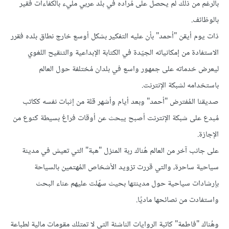
بالرغم من ذلك لم يحصل على مُراده في بلد عربي مليء بالكفاءات فقير
بالوظائف.
ذات يوم أيقن "أحمد" بأن عليه التفكير بشكل أوسع خارج نطاق بلده فقرر
الاستفادة من إمكانياته الجيّدة في الكتابة الإبداعية والتنقيح اللغوي
ليعرض خدماته على جمهور واسع في بلدان مُختلفة حول العالم
باستخدامه لشبكة الإنترنت.
صديقنا المُفترض "أحمد" وبعد أيام وأشهر قلة من إثبات نفسه ككاتب
مُبدع على شبكة الإنترنت أصبح يبحث عن أوقات فراغ بسيطة كنوع من
الإجازة.
على جانب آخر من العالم هُناك ربة المنزل "هبة" التي تعيش في مدينة
سياحية ساحرة، والتي قررت تزويد الأشخاص المُهتمين بالسياحة
بإرشادات سياحية حول مدينتها بحيث سهّلت عليهم عناء البحث
واستفادت من نصائحها ماديًا.
وهُناك "فاطمة" كاتبة الروايات الناشئة التي لا تمتلك مقومات مالية لطباعة