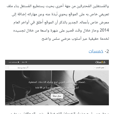
والمُستقلين المُحترفين من جهة أخرى، بحيث يستطيع المُستقل بناء ملف
تعريفي خاص به على الموقع يحوي نُبذة عنه وعن مهاراته إضافة إلى
معرض خاص بأعماله. الجدير بالذكر أن الموقع أُطلق في أواخر العام
2014 وحاز خلال وقت قصير على شهرة واسعة من خلال تجسيده
لخدمة حقيقية عبر أسلوب عرضي سلس واضح.
2-
خمسات
سوق عربي لبيع وشراء الخدمات المُصغرة في شتى المجالات، يستفيد