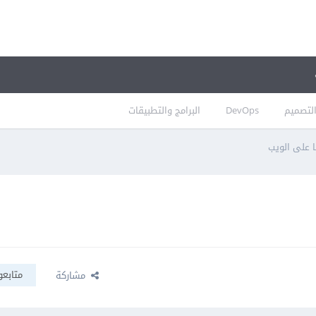
لتصميم
DevOps
البرامج والتطبيقات
با على الويب
متابعو
مشاركة