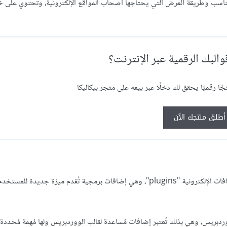
عة تتناسب وطريقة العرض التي يحتاجها أصحاب المواقع الإلكترونية، وتحتوي على
البك الرقمية عبر الإنترنت؟
ًا رقميًا يحقق لك دخلًا عبر بيعه على متجر بيكاليكا
أطلق منتجك الآن
الأكثر طلبا على الويب، يمكننا ذكر الإضافات الإلكترونية "plugins"، وهي إضافات برمجية تُقدم ميزة جديدة 
ردبريس، وهي بذلك تُعتبر إضافات مُساعدة لقالب الووردبريس ولها مُهمة مُحددة 