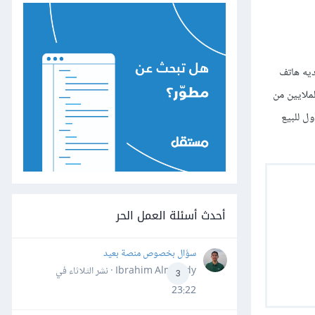
ديه هاتف
لملايين من
ل للبيع
أحدث أسئلة العمل الحر
سؤال بخصوص منصة بعيد
Ibrahim Almahdy · نشر
الثلاثاء في
3
23:22