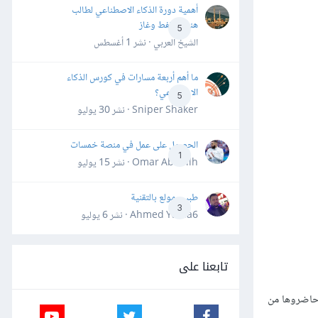
أهمية دورة الذكاء الاصطناعي لطالب
هندسة نفط وغاز
5
الشيخ العربي · نشر
1 أغسطس
ما أهم أربعة مسارات في كورس الذكاء
الاصطناعي؟
5
Sniper Shaker · نشر
30 يوليو
الحصول على عمل في منصة خمسات
1
Omar Abdallh · نشر
15 يوليو
طبيب مولع بالتقنية
3
Ahmed Yahia6 · نشر
6 يوليو
تابعنا على
ن حاضروها من