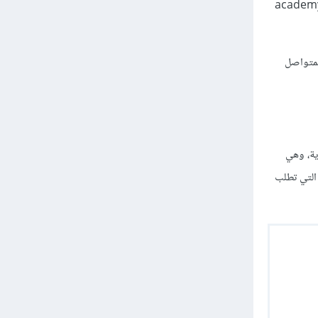
بعيدًا عن اللاحقة الخاصة بالمنصة مثل: academy.hsoub.com
لمتواصل
ية، وهي
ن الزائر كالصفحات التي تطلب