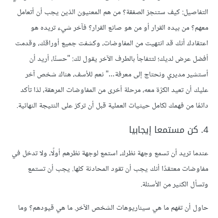
التفاصيل: كيف ستنجز الصفقة؟ من هم المعنيون الذين يجب أن أتعامل
معهم؟ من بيده القرار أو من هو صانع القرار؟ فآخر شيء تريده هو
اعتقادك أنك قد انتهيت من المفاوضات، وكشفت جميع أوراقك، وقدمت
أفضل عرض لديك؛ لتتفاجأ بالطرف الآخر يقول لك: "حسنًا، أريد أن
أستشير مديري ونحتاج إلى معرفة…" نعم للأسف، هناك شخص آخر
عليك أن تعيد الكرّة معه، مرحلة أخرى من المفاوضات المرهقة، لذا تأكد
دائمًا من فهمك لكامل حيثيات العملية قبل أن تركز على النتيجة النهائية.
4. كن مستمعا إيجابيا
عندما تريد أن تسمع وجهة نظرك، استمع لوجهة نظرهم أولًا، ولا تدخل في
مفاوضات معتقدًا أنك يجب أن تقود المحادثة كلها. يجب أن تستمع
وتسأل الكثير من الأسئلة.
حاول أن تفهم ما هي سيناريوهات الشخص الآخر. ما هي قيودهم؟ وما