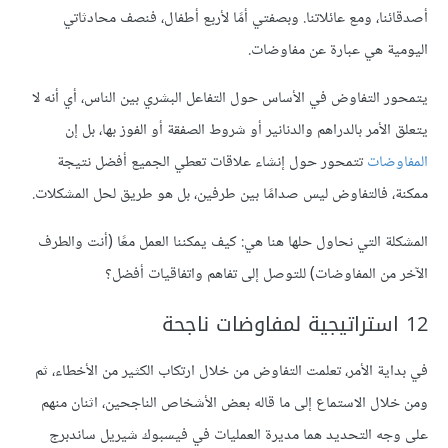
أصدقائنا، ومع عائلاتنا. وبصفتي أمًا لأربع أطفال، فنصف محادثاتي
اليومية هي عبارة عن مفاوضات.
يتمحور التفاوض في الأساس حول التفاعل البشري بين الناس، أي أنه لا
يتعلق الأمر بالدراهم والدنانير أو شروط الصفقة أو الفوز بها، بل إن
المفاوضات
تتمحور حول إنشاء علاقات تعطي الجميع أفضل نتيجة
ممكنة، فالتفاوض ليس صدامًا بين طرفين، بل هو طريق لحل المشكلات.
المشكلة التي نحاول حلها هنا هي: كيف يمكننا العمل معًا (أنت والطرف
الآخر من المفاوضات) للتوصل إلى تفاهم واتفاقيات أفضل؟
12 استراتيجية لمفاوضات ناجحة
في بداية الأمر، تعلمت التفاوض من خلال ارتكاب الكثير من الأخطاء، ثم
ومن خلال الاستماع إلى ما قاله بعض الأشخاص الناجحين، اثنان منهم
على وجه التحديد هما مديرة العمليات في فيسبوك شيريل ساندبرج