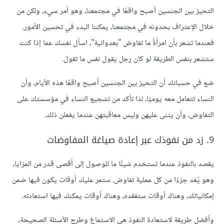
التحيز بين الجنسين أصبح واقعًا في مجتمعنا، وهو أمر سيء، ولكن من
خلال الإعتراف بحدوثه في مجتمعنا، يمكننا البدء في تحسين الأمور.
فعندما تشعر بأن امرأةً ما تفاوض "بعدوانية"، اسأل نفسك عما إذا كنت
ستشعر بنفس الطريقة لو كان رجل يقول نفس ما تقول.
ضع في حسبانك أن التحيز بين الجنسين أصبح واقعًا هذه الأيام، وأن
النساء تتعامل معه يوميًا، لذا تأكد من تشجيع النساء في مؤسستك على
التفاوض، وأن يثنى عليهن وليس معاقبتهن عندما يفعلن ذلك.
9. زد من نفوذك عبر إعادة صياغة المفاوضات
يقصد بالنفوذ عندما تستخدم شيئًا ما للوصول إلى أقصى قدر من المزايا،
وهو يُعَد جزءًا من كل عملية تفاوض. ستمر عليك أوقات يكون فيها ضمن
إمكانياتك، وهناك أوقات ستفقده، وهناك أوقات يمكنك فيها استعادته.
وأفضل طريقة لاستعادة النفوذ هي الاستماع وطرح الأسئلة الصحيحة،