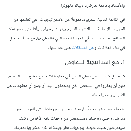
والأستاذ بجامعة هارفارد ديباك مالهوترا.
في القائمة التالية، سترى مجموعةً من الاستراتيجيات التي تعلمتها من
الخبراء، بالإضافة إلى الأشياء التي جربتها في حياتي وأفادتني. ضع هذه
النصائح نصب عينيك في المرة القادمة التي تفاوض بها، مع هدف يتمثل
في بناء العلاقات و
حل المشكلات
على حد سواء.
1. ضع استراتيجية للتفاوض
لا أصدق كيف يدخل بعض الناس في مفاوضات بدون وضع استراتيجية،
دون أن يفكروا في الشخص الذي يتحدثون إليه، أو جمع أي معلومات عن
الأمر أو يضعوا خطة.
عندما تضع استراتيجيةً ما، تحدث حولها مع زملائك في الفريق ومع
مدربك، وحتى زوجتك وستندهش من وجهات نظر الآخرين وكيف
سيقترحون عليك حججًا ووجهات نظر جيدة لم تكن لتفكر بها بمفردك.