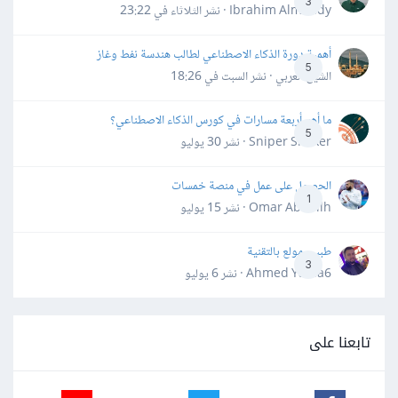
3
Ibrahim Almahdy · نشر
الثلاثاء في 23:22
أهمية دورة الذكاء الاصطناعي لطالب هندسة نفط وغاز
5
الشيخ العربي · نشر
السبت في 18:26
ما أهم أربعة مسارات في كورس الذكاء الاصطناعي؟
5
Sniper Shaker · نشر
30 يوليو
الحصول على عمل في منصة خمسات
1
Omar Abdallh · نشر
15 يوليو
طبيب مولع بالتقنية
3
Ahmed Yahia6 · نشر
6 يوليو
تابعنا على