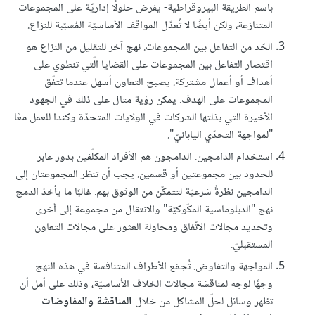
باسم الطريقة البيروقراطية- يفرض حلولًا إداريّة على المجموعات
المتنازعة، ولكن أيضًا لا تُعدّل المواقف الأساسيّة المُسبّبة للنزاع.
الحّد من التفاعل بين المجموعات. نهج آخر للتقليل من النزاع هو
اقتصار التفاعل بين المجموعات على القضايا الّتي تنطوي على
أهداف أو أعمال مشتركة. يصبح التعاون أسهل عندما تتفّق
المجموعات على الهدف. يمكن رؤية مثال على ذلك في الجهود
الأخيرة التي بذلتها الشركات في الولايات المتحدّة وكندا للعمل معًا
"لمواجهة التحدّي اليابانيّ".
استخدام الدامجين. الدامجون هم الأفراد المكلّفين بدور عابر
للحدود بين مجموعتين أو قسمين. يجب أن تنظر المجموعتان إلى
الدامجين نظرةً شرعيّة لتتمكّن من الوثوق بهم. غالبًا ما يأخذ الدمج
نهج "الدبلوماسية المكّوكيّة" والانتقال من مجموعة إلى أخرى
وتحديد مجالات الاتّفاق ومحاولة العثور على مجالات التعاون
المستقبليّ.
المواجهة والتفاوض. تُجمَع الأطراف المتنافسة في هذه النهج
وجهًا لوجه لمناقشة مجالات الخلاف الأساسيّة، وذلك على أمل أن
تظهر وسائل لحلّ المشاكل من خلال
المناقشة والمفاوضات