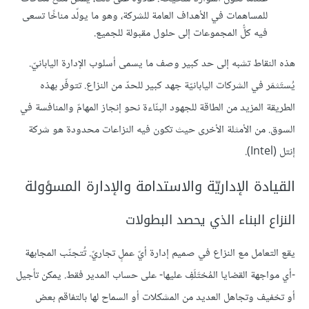
للمساهمات في الأهداف العامة للشركة، وهو ما يولّد مناخًا تسعى
فيه كلُّ المجموعات إلى حلول مقبولة للجميع.
هذه النقاط تشبه إلى حد كبير وصف ما يسمى أسلوب الإدارة اليابانيّ.
يُستَثمَر في الشركات اليابانيّة جهد كبير للحدّ من النزاع. تتوفّر بهذه
الطريقة المزيد من الطاقة للجهود البنّاءة نحو إنجاز المهامّ والمنافسة في
السوق. من الأمثلة الأخرى حيث تكون فيه النزاعات محدودة هو شركة
إنتل (Intel).
القيادة الإداريّة والاستدامة والإدارة المسؤولة
النزاع البناء الذي يحصد البطولات
يقع التعامل مع النزاع في صميم إدارة أيّ عملٍ تجاريّ. تُتجنّب المجابهة
-أي مواجهة القضايا المُختَلَفِ عليها- على حساب المدير فقط. يمكن تأجيل
أو تخفيف وتجاهل العديد من المشكلات أو السماح لها بالتفاقم بعض