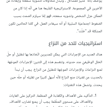
يُوصفُ بأنّه "مثيرٌ للمشاكل"، وتُبذل محاولات لتشويه سمعته وإبعاده عن
الآخرين في المجموعة. الاستراتيجية المُتّبعة هنا هي أنّه إذا كان من
الممكن عزل الشخص وتشويه سمعته، فهو إمّا سيلزم الصمت بسبب
الضغوط اجتماعيّة السلبيّة أو أنه سيغادر العمل. في كلتا الحالتين تكون
المشكلة قد "حُلّت".
استراتيجيات للحد من النزاع
هناك العديد من الإجراءات التي يمكن للمديرين اتّخاذها بها لتقليل أو حلّ
الخلل الوظيفيّ عند حدوثه. وتنقسم هذه إلى فئتين: الإجراءات الموجّهة
لمنع النزاعات والإجراءات الموجّهة للتقليل من النزاع. يجب أن نبدأ
بالحديث عن تقنيات منع النزاع لأنّه أسهل كثيرًا من تقليله أو حلّه حين
يحدث. وتشمل هذه التقنيّات:
التأكيد على الأهداف والكفاءة في المنظمة. التركيز على الغايات
والأهداف على مستوى المنظّمة يجب أن يمنع تضارب الأهداف.