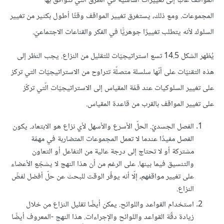
المواقف غالبًا إلى تغييرات أساسيّة في الطرق الّتي تتوافق بها
المجموعات. ومع ذلك، يستغرق تغيير المواقف وقتًا أطول بكثير من تغيير
السلوك لأنه يتطلب تغييرًا جوهريًّا في الفكر والقناعات الاجتماعيّ.
يُظهر الشكل 14.5 تسع استراتيجيّات للتقليل من النزاع. يجب النظر إلى
هذه التقنيّات على أنّها سلسلة متصلّة تتراوح من الاستراتيجيّات التي تركز
على تغيير السلوكيات عند قمّة المقياس إلى الاستراتيجيّات الّتي تركّز
على تغيير المواقف بالقرب من قاعدة المقياس.
الفصل الجسديّ. الحلّ الأسرع والأسهل لأي نزاع هو الابتعاد. يكون
الفصل مفيدًا عندما لا تعمل المجموعات المتضاربة في مهمّة
مشتركة أو لا تحتاج إلى درجة عالية من التفاعل أو التعاون
والتنسيق فيما بينها. على الرغم من أن هذا النهج لا يشجّع الأعضاء
على تغيير مواقفهم، إلّا أنه يوفّر الوقت للبحث عن حلّ أفضل لفضّ
النزاع.
استخدام القواعد واللوائح. يمكن أيضًا تقليل النزاع من خلال
زيادة دقّة القواعد واللوائح والإجراءات. هذا النهج -المعروف أيضًا