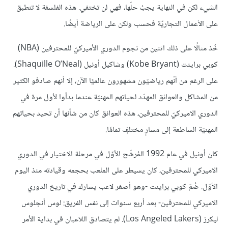
الشيء لكن في النهاية يجبُ حلّها، فهي لن تختفي. هذه الفلسفة لا تنطبق
على الأعمال التجاريّة فحسب ولكن على الرياضة أيضًا.
خُذ مثالًا على ذلك اثنين من نجوم الدوري الأميركيّ للمحترفين (NBA)
كوبي براينت (Kobe Bryant) وشاكيل أونيل (Shaquille O’Neal).
على الرغم من أنّهم رياضيّون مشهورون عالميًا الآن، إلا أنهم صادفو الكثير
من المشاكل والعوائق المهدّد لحياتهم المهنيّة عندما بدأوا لأول مرة في
الدوري الاميركيّ للمحترفين، هذه العوائق كان من شأنها أن تحيد بحياتهم
المهنيّة الساطعة إلى مسارٍ مختلفٍ تمامًا.
كان أونيل في عام 1992 المُرشّح الأوّل في مرحلة الاختيار في الدوري
الاميركي للمحترفين، كان يسيطر على الملعب بحجمه وقيادته منذ اليوم
الأوّل. ضُمّ كوبي براينت -وهو أصغر لاعب يشارك في تاريخ الدوري
الاميركي للمحترفين- بعد أربع سنوات إلى نفس الفريق: لوس أنجلوس
ليكرز (Los Angeled Lakers). لم يتصادق اللاعبان في بداية الأمر