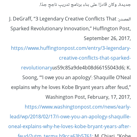
جديدة، وكان قادرًا على بناء برنامج تدريبٍ ناجحٍ جدًا.
المصدر: J. DeGraff, “3 Legendary Creative Conflicts That
Sparked Revolutionary Innovation,” Huffington Post,
September 26, 2017,
https://www.huffingtonpost.com/entry/3-legendary-
creative-conflicts-that-sparked-
revolutionary
us
59c85a9de4b08d66155043d6; K.
Soong, “‘I owe you an apology’: Shaquille O’Neal
explains why he loves Kobe Bryant years after feud,”
Washington Post, February, 17, 2017,
https://www.washingtonpost.com/news/early-
lead/wp/2018/02/17/i-owe-you-an-apology-shaquille-
oneal-explains-why-he-loves-kobe-bryant-years-after-
feud/?utm_term=.b9cca63b5761;
M. Chiari, “Kobe