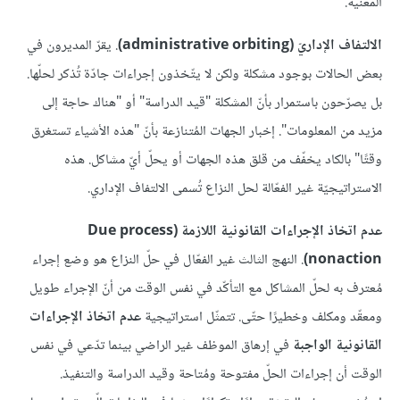
المعنية.
الالتفاف الإداريّ (administrative orbiting)
. يقرّ المديرون في
بعض الحالات بوجود مشكلة ولكن لا يتّخذون إجراءات جادّة تُذكر لحلّها.
بل يصرّحون باستمرار بأنّ المشكلة "قيد الدراسة" أو "هناك حاجة إلى
مزيد من المعلومات". إخبار الجهات المُتنازعة بأنّ "هذه الأشياء تستغرق
وقتًا" بالكاد يخفّف من قلق هذه الجهات أو يحلّ أيّ مشاكل. هذه
الاستراتيجيّة غير الفعّالة لحل النزاع تُسمى الالتفاف الإداري.
عدم اتخاذ الإجراءات القانونية اللازمة (Due process
nonaction)
. النهج الثالث غير الفعّال في حلّ النزاع هو وضع إجراء
مُعترف به لحلّ المشاكل مع التأكّد في نفس الوقت من أنّ الإجراء طويل
ومعقّد ومكلف وخطيرًا حتّى. تتمثّل استراتيجية
عدم اتخاذ الإجراءات
القانونية الواجبة
في إرهاق الموظف غير الراضي بينما تدّعي في نفس
الوقت أن إجراءات الحلّ مفتوحة ومُتاحة وقيد الدراسة والتنفيذ.