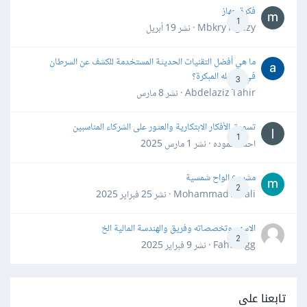
فكرة جهاز
1
Mbkry Hgazy · نشر
19 أبريل
ما هي أفضل التقنيات الحديثة المستخدمة للكشف عن السرطان
في مراحله المبكرة؟
3
Abdelaziz Tahir · نشر
8 مارس
تسويق الأفكار الابتكارية والعثور على الشركاء المناسبين
1
احمد حموده · نشر
1 مارس 2025
مشروع الواح شمسية
2
Mohammad Awali · نشر
25 فبراير 2025
الاسهم وتخصصاته وفريق والهندسة المالية الخ
2
Fahd Ggg · نشر
9 فبراير 2025
تابعنا على