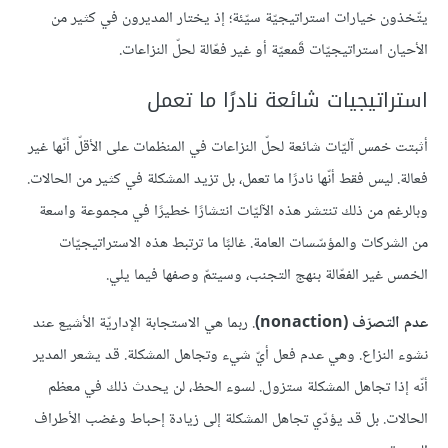
يتّخذون خيارات استراتيجيّة سيّئة؛ إذ يختار المديرون في كثير من
الأحيان استراتيجيّات قَمعيّة أو غير فعّالة لحلّ النزاعات.
استراتيجيات شائعة نادرًا ما تعمل
أثبتت خمس آليّات شائعة لحلّ النزاعات في المنظمات على الأقلّ أنّها غير
فعالة. ليس فقط أنّها نادرًا ما تعمل، بل تزيد المشكلة في كثير من الحالات.
وبالرغم من ذلك تنتشر هذه الآليّات انتشارًا خطيرًا في مجموعة واسعة
من الشركات والمؤسّسات العامة. غالبًا ما ترتبط هذه الاستراتيجيّات
الخمس غير الفعّالة بنهج التجنب، وسيتمّ وصفها فيما يلي.
عدم التصرّف (nonaction)
. ربما هي الاستجابة الإداريّة الأشيع عند
نشوء النزاع. وهي عدم فعل أيّ شيء وتجاهل المشكلة. قد يشعر المدير
أنّه إذا تجاهل المشكلة ستزول. لسوء الحظ، لن يحدث ذلك في معظم
الحالات. بل قد يؤدّي تجاهل المشكلة إلى زيادة إحباط وغضب الأطراف