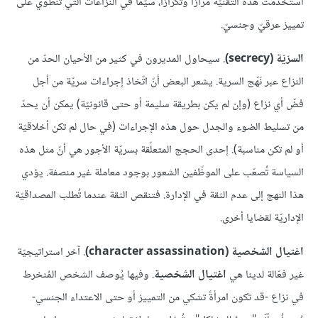
استُخدمت هذه التقنيّة مرارًا وتكرارًا، سيّما في النزاعات الّتي تنطوي على
تمييز عرقيّ وجنسيّ.
السرّيّة (secrecy)
. سيحاول المديرون في كثير من الأحيان الحدّ من
النزاع عبر نَهّج السرية. يشعر البعض أنّ اتّخاذ إجراءات سريّة من أجل
فضّ أي نزاع (وإن لم يكن بطريقة سليمة أو حتى قانونيّة) يمكن أن يحدّ
من تسليط الضوء والجدل حول هذه الإجراءات (في حال لم تكن أخلاقيّة
أو لم تكن مناسبة). إحدى الحجج المتعلّقة بسريّة الأجور هي أنّ مثل هذه
السياسة تُصعّب على الموظّفين الشعور بوجود معاملة غير منصفة. يؤدي
هذا النهج إلى عدم الثقة في الإدارة. فتنقص الثقة عندما تُطلب المصداقيّة
الإداريّة لقضايا أخرى.
اغتيال الشخصية (character assassination)
. آخر استراتيجيّة
غير فعّالة لدينا هي
اغتيال الشخصية
. وفيها يُوصف الشخص المُنخرط
في نزاع -قد تكون امرأةً تشكي من التمييز أو حتى الاعتداء الجنسي-