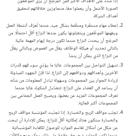
إذا شُدّد على الأهداف الأكبر فمن المرجح أن يرى الموظّفون
الصورة الأشمل وأن يعملوا معًا، متجاوزين خلافاتهم لتحقيق
أهداف الشركة.
إعطاء مهام مستقّرة ومنظّمة بشكل جيد. عندما تُعرّف أنشطة العمل
ويفهمها الموظّفون ويتقبّلونها يكون عندها النزاع أقلّ احتمالًا. من
المرجّح أن يحدث النزاع عندما تكون درجة إبهام المهمة عالية.
بالتالي تحديد أو هيكلة الوظائف يقلّل من الغموض وبالتالي يقلّل
من النزاع الذي يمكن أن ينشأ.
تسهيل التواصل بين المجموعات. غالبًا ما يؤدّي سوء فهم قدرات
الآخرين وأهدافهم ودوافعهم إلى النزاع. لذا فإنّ الجهود المبذولة
لزيادة الحوار بين المجموعات وسهولة تبادل المعلومات من شأنه
أن يساعد في القضاء على النزاع. تتضاءل الشكوك غالبًا عندما
تعرف المجموعات المزيد عن بعضها، ويصبح العمل الجماعي بين
المجموعات أكثر فعاليّة.
تجنّب مواقف الربح والخسارة. إذا تجنّبت المؤسّسة مواقف الربح
والخسارة ستكون هناك إمكانيّة أقلّ للنزاع. يمكن للإدارة أن تبحث
عن شكل من أشكال تقاسم الموارد للوصول للكفاءة المؤسّساتيّة
عندما تكون الموارد شحيحة. علاوة على ذلك، يمكن منح مكافآت