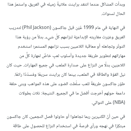
وبدأت المشاكل عندما انتقد براينت علانيةً زميله في الفريق، واستمرّ هذا
الحال لسنوات.
في النهاية في عام 1999 عُيّن فيل جاكسون (Phil Jackson) لتدريب
الفريق وغيّرت مقاربته الإبداعيّة لنزاعهم كلّ شيء. بدلاً من رؤية هذا
التوتّر وتجاهله أو معاقبة اللاعبين بسبب نزاعهم المستمر؛ استخدم
مهاراتهم لتطوير طريقة جديدة وأسلوب لعبٍ خاصٍّ لمهارة كلٍّ من
اللاعبَين، بدلًا من النزاع على صدارة الملعب في جميع المهارات. حيث كان
نيل القوّة والطاقة في الملعب، بينما كان براينت سريعًا ومُسدّدًا رائعًا.
طوّر جاكسون طريقةً للعب سلّطت الضوء على هذه المواهب وبنى حلقة
داعمة حولهم أخرجت أفضل ما في الجميع. النتيجة: ثلاث بطولات
(NBA) على التوالي.
في حين أنّ الكثيرين ربما تجاهلوا أو حاولوا فصل النجمين، كان جاكسون
مبتكِرًا في نهجه ورأى فرصةً في استخدام النزاع للحصول على طاقة