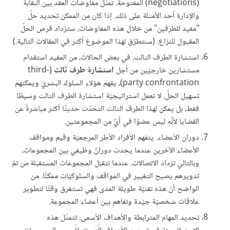
(negotiations) المفتوحة. تمثّل مفاوضات العقد بين النقابة
والإدارة أحد الأمثلة على ذلك. إذا كان من الممكن تحديد حلّ
"مفيد للطرفين" من خلال هذه المفاوضات، ستزداد فرص الحلّ
المقبول للنزاع. (سنتطرّق لهذا الموضوع أكثر في المقالات التالية.)
استشارة الطرف الثالث. في بعض الحالات، من المفيد استقدام
مستشارين خارجيّين من أجل
استشارة طرف ثالث
(third-
party confrontation)، يفهم هؤلاء السلوك البشريّ ويمكنهم
تسهيل الحلّ. لا تعمل استراتيجيّة استشارة الطرف الثالث وسيطًا
فقط، بل يمكن لهذا الطرف الثالث التحدّث حديثًا أكثر مباشرةً عن
القضايا لأنّه ليس عضوًا في أيٍّ من المجموعتين.
دوران الأعضاء. يتفهم الأفراد الأطر المرجعيّة وقيم ومواقف
الأعضاء الآخرين عندما يحدث دورانٌ وظيفي بين المجموعات،
وبالتالي تزداد الاتصالات. عندما تتقبّل المجموعات المستقبلة من تمّ
تدويرهم يصبح التغيير في المواقف والسلوكيّات ممكنًا. من
الواضح أنّ هذه تقنيّة طويلة المدى فهي تستغرق وقتًا لتطوير
علاقات شخصيّة جيّدة وتفاهم بين أعضاء المجموعة.
تحديد المهام المترابطة والأهداف الأسمى. تتمثّل هذه