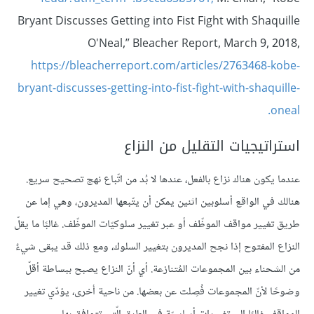
Bryant Discusses Getting into Fist Fight with Shaquille
O'Neal,” Bleacher Report, March 9, 2018,
https://bleacherreport.com/articles/2763468-kobe-
bryant-discusses-getting-into-fist-fight-with-shaquille-
oneal.
استراتيجيات التقليل من النزاع
عندما يكون هناك نزاع بالفعل، عندها لا بُد من اتّباع نهج تصحيح سريع.
هنالك في الواقع أسلوبين اثنين يمكن أن يتّبعها المديرون، وهي إما عن
طريق تغيير مواقف الموظّف أو عبر تغيير سلوكيّات الموظّف. غالبًا ما يقلّ
النزاع المفتوح إذا نجح المديرون بتغيير السلوك، ومع ذلك قد يبقى شيءٌ
من الشحناء بين المجموعات المُتنازعة. أي أنّ النزاع يصبح ببساطة أقلّ
وضوحًا لأنّ المجموعات فُصِلت عن بعضها. من ناحية أخرى، يؤدّي تغيير