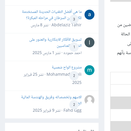
ما هي أفضل التقنيات الحديثة المستخدمة
للكشف عن السرطان في مراحله المبكرة؟
3
خصائص الرئيسيّة للمفاوضين من
Abdelaziz Tahir · نشر
8 مارس
ي كل حالة من الحالة
تسويق الأفكار الابتكارية والعثور على
لى
الشركاء المناسبين
1
ة بأنّهم
احمد حموده · نشر
1 مارس 2025
مشروع الواح شمسية
Mohammad Awali · نشر
25 فبراير
2
2025
الاسهم وتخصصاته وفريق والهندسة المالية
الخ
2
Fahd Ggg · نشر
9 فبراير 2025