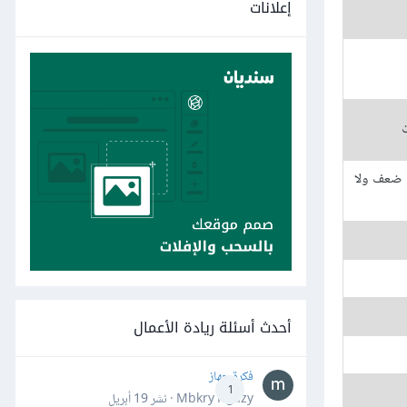
إعلانات
ت
ت ضعف ولا
أحدث أسئلة ريادة الأعمال
فكرة جهاز
1
Mbkry Hgazy · نشر
19 أبريل