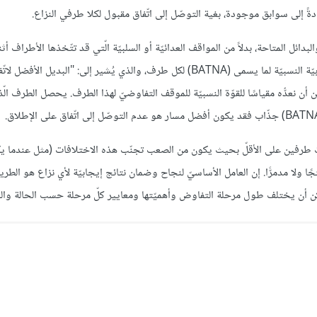
ً إلى سوابق موجودة، بغية التوصّل إلى اتّفاق مقبول لكلا طرفي النزاع.
ائل المتاحة، بدلاً من المواقف العدائيّة أو السلبيّة الّتي قد تتّخذها الأطراف أثن
المفاوضات. تعتمد نتيجة المفاوضات المبدئيّة في نهاية المطاف على الجاذبيّة النسبيّة لما يسمى (BATNA) لكل طرف، والذي يُشير إلى:
Best Alternative To a Ne)"، والّذي يمكن أن نعدُّه مقياسًا للقوّة النسبيّة للموقف التفاوضيّ لهذا الطرف. يحصل الطر
 طرفين على الأقلّ بحيث يكون من الصعب تجنّب هذه الاختلافات (مثل عندما يك
نتجًا ولا مدمرًّا. إن العامل الأساسيّ لنجاح وضمان نتائج إيجابيّة لأي نزاع هو الطريق
يمكن أن يختلف طول مرحلة التفاوض وأهميّتها ومعايير كلّ مرحلة حسب الحالة والث