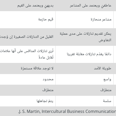
عاطفيّ ويعتمد على المشاعر
بديهيّ ويعتمد على القيم
مشاعر منحازة
قيم حازمة
يمكن تقديم تنازلات على مدى عمليّة
القليل من التنازلات الصغيرة إن وُجد
التفاوض
تُرى تنازلات المنافس على أنّها علاما
دائمًا يقدّم تنازلات مقابلة تقريبًا
تُقابل عادةً
طويلة الأمد
لا توجد علاقة مستمرّة
واسع
محدود
متطرّف
متطرّف
سلسة
يتمّ تجاهلها