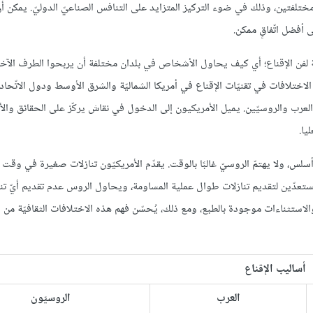
تلفتين، وذلك في ضوء التركيز المتزايد على التنافس الصناعيّ الدوليّ. يمكن أ
 أفضل اتّفاقٍ ممكن.
فة لفن الإقناع؛ أي كيف يحاول الأشخاص في بلدان مختلفة أن يربحوا الطرف الآخر
ختلافات في تقنيّات الإقناع في أمريكا الشماليّة والشرق الأوسط ودول الاتّحاد
 لدى الأمريكيّين والعرب والروسيّين. يميل الأمريكيون إلى الدخول في نقاش يركّز على الحقائق وا
يا.
ًا أسلس، ولا يهتمّ الروسيّ غالبًا بالوقت. يقدّم الأمريكيّون تنازلات صغيرة في وقت
تعدّين لتقديم تنازلات طوال عملية المساومة، ويحاول الروس عدم تقديم أيّ تن
لاستثناءات موجودة بالطبع، ومع ذلك، يُحسّن فهم هذه الاختلافات الثقافيّة من
أساليب الإقناع
العرب
الروسيّون