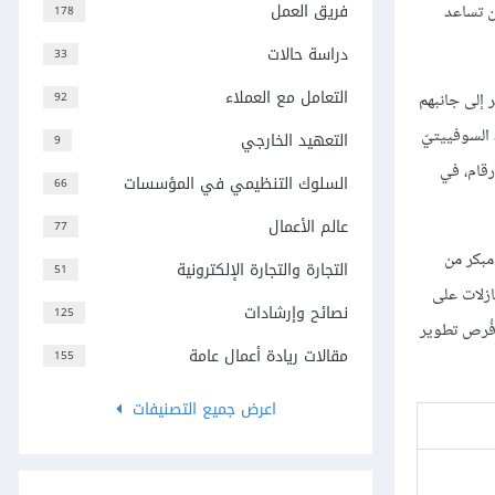
فريق العمل
ن تساعد
178
دراسة حالات
33
التعامل مع العملاء
 إلى جانبهم
92
 السوفييتيّ
التعهيد الخارجي
9
لأرقام، في
السلوك التنظيمي في المؤسسات
66
عالم الأعمال
77
 مبكر من
التجارة والتجارة الإلكترونية
51
ازلات على
نصائح وإرشادات
125
 فُرص تطوير
مقالات ريادة أعمال عامة
155
اعرض جميع التصنيفات