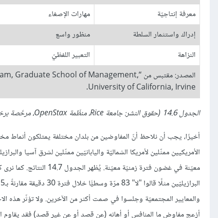
معرفة إنتاجيّة
مهارات الإصغاء
إدراك واستثمار السلطة
منظور واسع
النزاهة
التعبير اللفظيّ
المصدر: مقتبس من “duate School of Management
University of California, Irvine.
الجدول 14.6 (حقوق النشر: جامعة Rice، منظّمة OpenStax، مرخّصة برخصة المشاع الإبداعيّ CC-BY 4.0).
أخيرًا، يجب أن نلاحظ أنّ المفاوضين من بلدان مختلفة يمتلكون أنماط مختل
الأمريكيين ممثّلين لأمريكا الشماليّة واليابانيّين ممثّلين لشرق آسيا والبراز
معيّنة في غضون فترة زمنيّ
والمعايير المجتمعيّة وجلسوا في صمت أكثر من الآخرين. ولا تؤثّر هذه الا
أزعج مفاوض ما المنافس أو أهانه (عن قصد أو عن غير قصد) فقد يقاوم ال