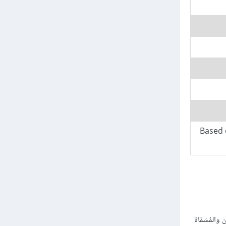
Based o
ّفين والمُسَمّاة