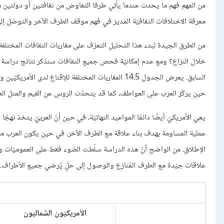
من المهم فهم ما يحدث عندما يأتي طرفا التفاوض من ثقافتين أو دولتين مخ
معرفة الاختلافات الثقافيّة المديرَ في فهم موقف الطرف الآخر والتوصّل إلى
من الطرق الجيدة لبدء هذا التحليل التعرّف على مقاربات الثقافات المختل
خلال النزاع؟ ومع عدم إمكانيّة فحص جميع الثقافات سنذكر نتائج دراسة الا
السابق. يعرض الجدول 14.5 المقاربات المختلفة للإقناع
حين يركّز العرب على العواطف، كما قد يتحدّث الروس عن القيم والمثل العل
يعي الأمريكيّ أيضًا دائمًا المواعيد النهائيّة، في حين أنّ العربيّ يتخذ نهج
عملية المساومة بهدف بناء علاقة مع الطرف الآخر. في حين يكون العرب مس
الإطلاق. من الواضح أنّ هذه الدراسة سلّطت الضوء فقط على العموميّات وا
علاقات جيّدة مع الطرف المُنازع والوصول إلى حلٍَ يُرضي جميع الأطراف.
الأمريكيّون الشماليّون