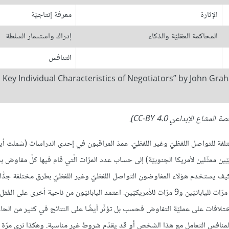
الإثارة
معرفة إنتاجيّة
المحاكمة العقليّة والذكاء
إدراك واستثمار السلطة
التنافس
Key Individual Characteristics of Negotiators” by John Graham, Gra,
فة للتواصل اللفظيّ وغير اللفظيّ. عمدَ المراقبون في إحدى الدراسات (شملت أيض
يليّين ممثّلين لأمريكا الجنوبيّة) إلى حساب عدد المرّات الّتي قام فيها كلّ مفاوض 
ة معيّنة. يُظهر الجدول 14.7 النتائج. كما نرى كيف يستخدم هؤلاء المفاوضون التواصل اللفظيّ وغير اللفظيّ بطرق مختلفة ج
البرازيليّين مثلًا قالوا "لا" 83 مرّة وسطيًّا خلال فترة 30 دقيقة مقارنةً بـ5 مرّات لليابانيّين و9 مرّات للأمريكيّين. اعتمد اليابانيّون من ناحية أخرى على
ختلافات على عمليّة التفاوض فحسب بل تؤثّر أيضًا على النتائج في كثير من الحال
منافس التعامل مع هذا الشخص أو قد يقدّم شروط غير مناسبة. وهكذا نرى مرّة 