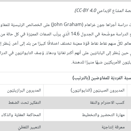
يمكننا أيضًا فحص الخصائص الشخصيّة للمفاوضين من دول مختلفة. ركّزت دراسة أجراها جون غراهام (John Graham) على ال
دول مختلفة، تمثّلت في الولايات المتحدّة واليابان وتايوان والبرازيل. نتائج الدراسة موضّحة في الجدول 14.6 الّذي يرتّب الصفات المميّزة ف
. لكلّ منهم نقاط نقاط قوّة معيّنة تختلف اختلافًا كبيرًا من بلد إلى آخر. يُنظر إ
يُنظر إلى اليابانيّين على أنهم أكثر تفانيًا ودهاءً. وُصِف التايوانيّون في الدراس
ون الأمريكيّين شبهًا مثيرًا للدهشة.
ّة الفرديّة للمفاوضين (بالترتيب)
المديرون الصينيّون (التايوانيّون)
المديرون البرازيليّون
كسب الاحترام والثقة
التفكير تحت الضغط
مهارة التحضير والتخطيط
المحاكمة العقليّة والذكاء
معرفة إنتاجيّة
التعبير اللفظيّ