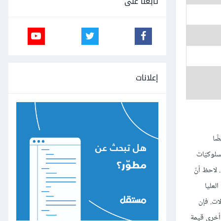
تابعنا على
إعلانات
ًا
بسلوكيّات
دًّا. لاحظ أنّ
 المُثل العليا
ات. فإن
أخرى قيمة