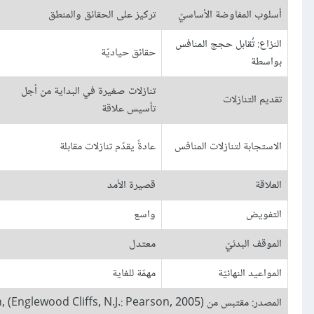
أسلوب المفاوضة الأساسيّ
تركيز على الحقائق والمنطق
النزاع: تُقابل حجج المنافس
حقائق حياديّة
بواسطة
تنازلات صغيرة في البداية من أجل
تقديم التنازلات
تأسيس علاقة
الاستجابة لتنازلات المنافس
عادةً يقدّم تنازلات مقابلة
العلاقة
قصيرة الأمد
التفويض
واسع
الموقف البدئيّ
معتدل
المواعيد النهائيّة
مهمّة للغاية
المصدر: مقتبس من J. S. Martin, Intercultural Business Communication, (Englewood Cliffs, N.J.: Pearson, 2005).