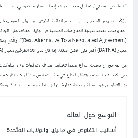
"التفاوض المبدئيّ". تحاول هذه الطريقة إيجاد معيار موضوعيّ، يستند عادة
يؤكّد التفاوض المبدئيّ على المصالح الدائمة للطرفين والموارد الموجودة والبد
(gotiated Agreement
معيار (BATNA) أكثر على أفضل صفقة. إذا كان لدى كلا الطرفين معيار (BATNA) جذّاب فقد يكون أفضل مسار هو عدم التوصّل إلى اتّفاق على الإطلاق.
من المرجّح أن يحدث النزاع عندما تختلف أهداف وتوقعات و/أو سلوكيّات
بين الأطراف المعنيّة مرتفعًا). النزاع في حدّ ذاته ليس جيّدًا ولا سيّئًا، لا م
بها. التفاوض هو وسيلة رئيسيّة لإدارة النزاع وله أربع مراحل متميّزة. و
التوسع حول العالم
أساليب التفاوض في ماليزيا والولايات المتّحدة