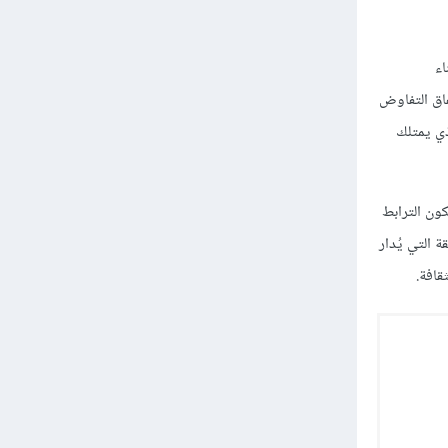
اء
 "البديل الأفضل لاتّفاق التفاوض
ف الّذي يمتلك
ون الترابط
ة التي يُدار
قافة.