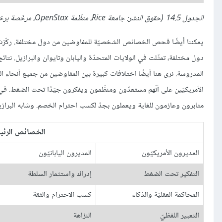
الجدول 14.5 (حقوق النشر: جامعة Rice، منظّمة OpenStax، مرخّصة برخصة المشاع الإبداعيّ CC-BY 4.0).
المدروسة. نرى هنا أيضًا اختلافات كبيرة بين المفاوضين من جميع أنحاء العالم
الأمريكيّين على أنّهم مستعدّون ومنظّمون ويفكرون جيّدًا تحت الضغط. في حين 
مثابرون وعازمون للغاية ويعملون بجدّ لكسب احترام الخصم. وشابه البرازيليّ
الخصائص الرئيسي
المديرون الأمريكيّون
المديرون اليابانيّون
التفكير تحت الضغط
إدراك واستثمار السلطة
المحاكمة العقليّة والذكاء
كسب الاحترام والثقة
التعبير اللفظيّ
النزاهة