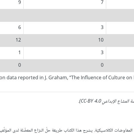
9
7
6
3
12
10
1
3
0
0
n data reported in J. Graham, “The Influence of Culture on Busin
 الموافقة (Getting to Yes)" إحدى مقاربات المفاوضات الكلاسيكيّة. يشرح هذا الكتاب طريقة حلّ النزاع المفضّلة لدى المؤل