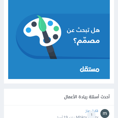
أحدث أسئلة ريادة الأعمال
فكرة جهاز
1
Mbkry Hgazy · نشر
19 أبريل