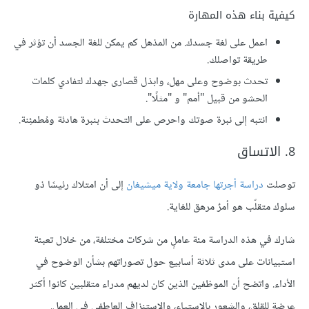
كيفية بناء هذه المهارة
اعمل على لغة جسدك. من المذهل كم يمكن للغة الجسد أن تؤثر في
طريقة تواصلك.
تحدث بوضوح وعلى مهل، وابذل قصارى جهدك لتفادي كلمات
الحشو من قبيل "أمم" و "مثلًا".
انتبه إلى نبرة صوتك واحرص على التحدث بنبرة هادئة ومُطمئِنة.
8. الاتساق
توصلت
دراسة أجرتها جامعة ولاية ميشيغان
إلى أن امتلاك رئيسًا ذو
سلوك متقلّب هو أمرٌ مرهق للغاية.
شارك في هذه الدراسة مئة عاملٍ من شركات مختلفة، من خلال تعبئة
استبيانات على مدى ثلاثة أسابيع حول تصوراتهم بشأن الوضوح في
الأداء. واتضح أن الموظفين الذين كان لديهم مدراء متقلبين كانوا أكثر
عرضة للقلق، والشعور بالاستياء، والاستنزاف العاطفي في العمل.