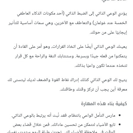
يؤدي الوعي الذاتي إلى الضبط الذاتي (أحد مكونات الذكاء العاطفي
الخمسة عند غولمان) والتعاطف مع الآخرين، وهي سمات أساسية للتأثير
إيجابيًا على من حولك.
يعينك الوعي الذاتي أيضًا على اتخاذ القرارات، وهو أمر على القادة أن
يتمكنوا من فعله جيدًا وبسرعة. وستنتابك الثقة والراحة مع كل قرار
تتخذه عندما تكون واعيًا بذاتك.
يتيح لك الوعي الذاتي كذلك إدراك نقاط القوة والضعف لديك ليتسنى لك
معرفة أين يجب أن تركز وقتك وطاقتك.
كيفية بناء هذه المهارة
مارس التأمل الواعي بانتظام، فقد ثُبت أنه يرتبط بالوعي الذاتي.
تابع الأشياء لتتمكن من تحسين عاداتك. فمن خلال قضاء بعض
الوقت في ملاحظة الأشياء التي تحدث طيلة اليوم ستدرب نفسك