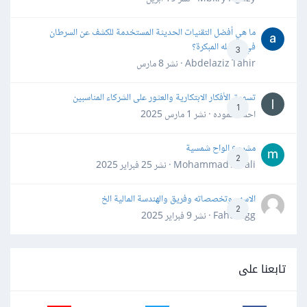
ما هي أفضل التقنيات الحديثة المستخدمة للكشف عن السرطان
في مراحله المبكرة؟
3
Abdelaziz Tahir · نشر
8 مارس
تسويق الأفكار الابتكارية والعثور على الشركاء المناسبين
1
احمد حموده · نشر
1 مارس 2025
مشروع الواح شمسية
2
Mohammad Awali · نشر
25 فبراير 2025
الاسهم وتخصصاته وفريق والهندسة المالية الخ
2
Fahd Ggg · نشر
9 فبراير 2025
تابعنا على