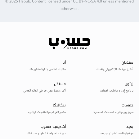
© 2025
Hsoub
.
Content licensed under
CC BY-NC-SA 4.0
unless mentioned
otherwise.