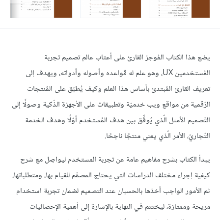
يضع هذا الكتاب المُوجز القارئ على أعتاب عالم تصميم تجربة
المُستخدمين UX، وهو علم له قواعده وأصوله وأدواته، ويهدف إلى
تعريف القارئ المُبتدئ بأساس هذا العلم وكيف يُطبّق على المُنتجات
الرّقمية من مواقع ويب خدميّة وتطبيقات على الأجهزة الذّكية وصولًا إلى
التّصميم الأمثل الّذي يُوفِّق بين هدف المُستخدم أوّلًا وهدف الخدمة
التّجاريّ، الأمر الّذي يعني منتجًا ناجحًا.
يبدأ الكتاب بشرح مفاهيم عامة عن تجربة المستخدم ليواصِل مع شرح
كيفية إجراء مختلف الدراسات التي يحتاج المصمِّم للقيام بها، ومتطلباتها،
ثم الأمور الواجب أخذها بالحسبان عند التصميم لضمان تجربة استخدام
مريحة وممتازة، ليختتم في النهاية بالإشارة إلى أهمية الإحصائيات