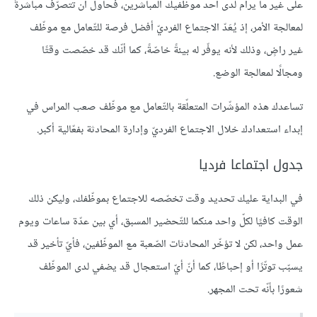
على غير ما يرام لدى أحد موظّفيك المباشرين، فحاول أن تتصرّف مباشرةً
لمعالجة الأمر، إذ يُعَدّ الاجتماع الفرديّ أفضل فرصة للتّعامل مع موظّف
غير راضٍ، وذلك لأنه يوفّر له بيئةً خاصّةً، كما أنّك قد خصّصت وقتًا
ومجالًا لمعالجة الوضع.
تساعدك هذه المؤشّرات المتعلّقة بالتّعامل مع موظّف صعب المراس في
إبداء استعدادك خلال الاجتماع الفرديّ وإدارة المحادثة بفعّالية أكبر.
‏جدول اجتماعا فرديا
في البداية عليك تحديد وقت تخصّصه للاجتماع بموظّفك، وليكن ذلك
الوقت كافيًا لكلّ واحد منكما للتّحضير المسبق، أي بين عدّة ساعات ويوم
عمل واحد، لكن لا تؤخّر المحادثات الصّعبة مع الموظّفين، فأيّ تأخير قد
يسبّب توتّرًا أو إحباطًا، كما أنّ أيّ استعجال قد يضفي لدى الموظّف
شعورًا بأنّه تحت المجهر.