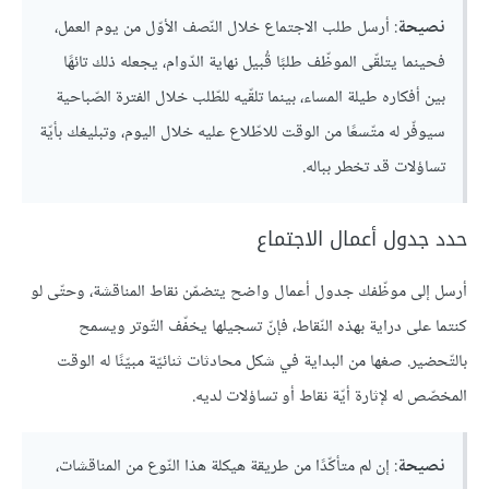
نصيحة
: أرسل طلب الاجتماع خلال النّصف الأوّل من يوم العمل،
فحينما يتلقّى الموظّف طلبًا قُبيل نهاية الدّوام، يجعله ذلك تائهًا
بين أفكاره طيلة المساء، بينما تلقّيه للطّلب خلال الفترة الصّباحية
سيوفّر له متّسعًا من الوقت للاطّلاع عليه خلال اليوم، وتبليغك بأيّة
تساؤلات قد تخطر بباله.
‏حدد جدول أعمال الاجتماع
أرسل إلى موظّفك جدول أعمال واضح يتضمّن نقاط المناقشة، وحتّى لو
كنتما على دراية بهذه النّقاط، فإنّ تسجيلها يخفّف التّوتر ويسمح
بالتّحضير. صغها من البداية في شكل محادثات ثنائيّة مبيّنًا له الوقت
المخصّص له لإثارة أيّة نقاط أو تساؤلات لديه.
نصيحة
: إن لم متأكّدًا من طريقة هيكلة هذا النّوع من المناقشات،