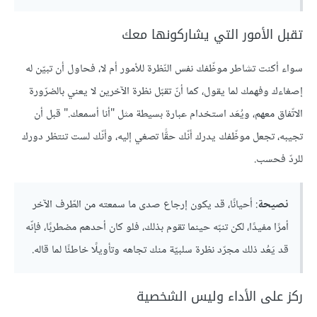
‏تقبل الأمور التي يشاركونها معك
سواء أكنت تشاطر موظّفك نفس النّظرة للأمور أم لا، فحاول أن تبيّن له
إصغاءك وفهمك لما يقول، كما أنّ تقبّل نظرة الآخرين لا يعني بالضرّورة
الاتّفاق معهم، ويُعَد استخدام عبارة بسيطة مثل "أنا أسمعك." قبل أن
تجيبه، تجعل موظّفك يدرك أنّك حقًّا تصغي إليه، وأنّك لست تنتظر دورك
للردّ فحسب.
نصيحة
: أحيانًا، قد يكون إرجاع صدى ما سمعته من الطّرف الآخر
أمرًا مفيدًا، لكن تنبّه حينما تقوم بذلك، فلو كان أحدهم مضطربًا، فإنّه
قد يَعُد ذلك مجرّد نظرة سلبيّة منك تجاهه وتأويلًا خاطئًا لما قاله.
‏ركز على الأداء وليس الشخصية