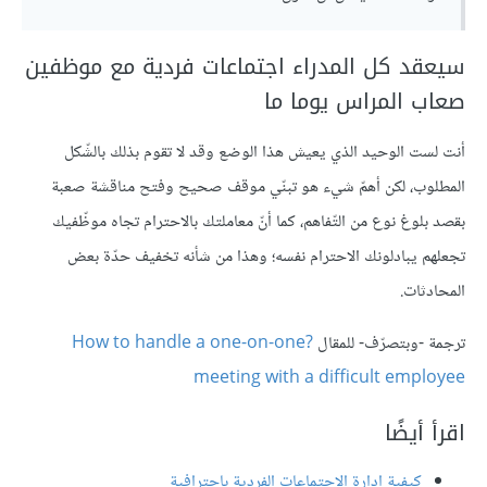
سيعقد كل المدراء اجتماعات فردية مع موظفين
صعاب المراس يوما ما
أنت لست الوحيد الذي يعيش هذا الوضع وقد لا تقوم بذلك بالشّكل
المطلوب، لكن أهمّ شيء هو تبنّي موقف صحيح وفتح مناقشة صعبة
بقصد بلوغ نوع من التّفاهم، كما أنّ معاملتك بالاحترام تجاه موظّفيك
تجعلهم يبادلونك الاحترام نفسه؛ وهذا من شأنه تخفيف حدّة بعض
المحادثات.
ترجمة -وبتصرّف- للمقال
?How to handle a one-on-one
meeting with a difficult employee
اقرأ أيضًا
كيفية إدارة الاجتماعات الفردية باحترافية