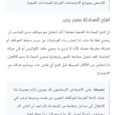
فاستعن بنموذج الاجتماعات الفرديّة للمحادثات الصّعبة.
‏افتح المحادثة بصدر رحب
إنّ فتح المحادثة الصّعبة معتقدًا أنّك تتعامل مع موظّف مثير للمتاعب لن
يجدي نفعًا بلا شك، لذا تجنّب بناء الفرضيّات عن سبب سخط الموظّف أو
تصرّفه بطريقة معيّنة، لأنّك لا تدري ما يجري خلف الكواليس أو في حياته
الخاصّة، فقد تحوّل معالجة الأمور بإيجابيّة مجرى المحادثة نحو الأفضل،
لذا تخلّص من الأفكار المسبقة قبل فتح أيّ نقاش حاد، ووضّح هدفك من
الاجتماع.
نصيحة
: حتّى الأشخاص الإيجابيّون قد يمرّون بأيّام عصيبة، لذا
عليك إتاحة الفرصة لموظّفك للتعبير عن نفسه، وحينما ترغب في
الانتقال إلى مراحل متقدّمة من المحادثة، قد تجد أن الناس قد
يحتاجون أحيانًا لعرض كلّ ما لديهم قبل بدأ خطة العمل.