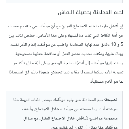
‏اختم المحادثة بحصيلة النقاش
إن أفضل طريقة لختم الاجتماع الفرديّ مع أيّ موظّف هي بتقديم حصيلة
عن أهمّ النّقاط التي تمّت مناقشتها؛ وعلى هذا الأساس، خصّص لذلك بين
5 و 10 دقائق عند نهاية المحادثة واطلب من موظّفك إتمام الأمر نفسه،
وبناءً عليها، يمكنك تحديد عنصر العمل أو مناقشة خطوة تصحيحيّة
يستند إليها موظّفك (أو أنت) لمعالجة الوضع. وعلى أيّة حال، تأكّد من
تسوية الأمر بينكما لتنصرفا معًا وأنتما تحملان شعورًا بالتّوافق استعدادًا
لما هو قادم مستقبلًا.
نصيحة
: تابع المحادثة عبر تبليغ موظّفك ببعض النّقاط المهمة عمّا
عرضته أنت وما سمعته عن موظّفك خلال الاجتماع، وأضف
مجموعة مواضيع لتُناقَش خلال الاجتماع المقبل، مع سؤال
موظّفك عمّا يمكن أن تكون قد غفلت عنه.