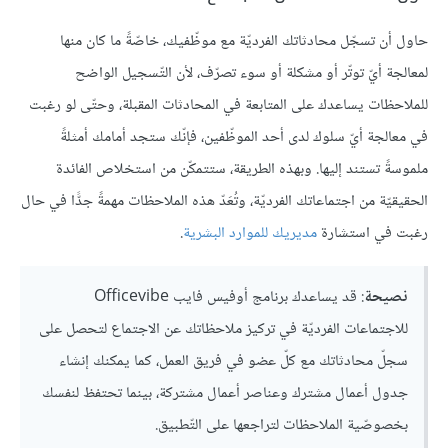
حاول أن تسجّل محادثاتك الفرديّة مع موظّفيك، خاصّةً ما كان منها
لمعالجة أيّ توتّر أو مشكلة أو سوء تصرّف، لأن التّسجيل الواضح
للملاحظات يساعدك على المتابعة في المحادثات المقبلة، وحتّى لو رغبت
في معالجة أيّ سلوك لدى أحد الموظّفين، فإنّك ستجد أمامك أمثلةً
ملموسةً تستند إليها. وبهذه الطريقة، ستتمكّن من استخلاص الفائدة
الحقيقيّة من اجتماعاتك الفرديّة، وتُعَدّ هذه الملاحظات مهمةً جدًّا في حال
رغبت في استشارة
مديريك للموارد البشرية
.
نصيحة
: قد يساعدك برنامج أوفيس فايب Officevibe
للاجتماعات الفرديّة في تركيز ملاحظاتك عن الاجتماع لتحصل على
سجلّ محادثاتك مع كلّ عضو في فريق العمل، كما يمكنك إنشاء
جدول أعمال مشترك وعناصر أعمال مشتركة، بينما تحتفظ لنفسك
بخصوصّية الملاحظات لتراجعها على التّطبيق.