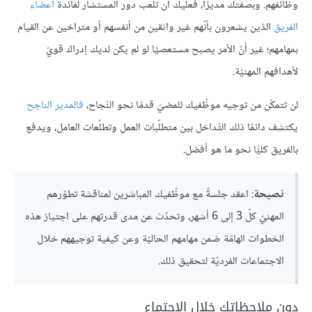
وظائفهم. وبصفتك مديرًا، فعليك أن تلعب دور المستشار لفائدة
أعضاء
الفريق
الذين يشعرون بأنّهم غير واثقين من أنفسهم أو متراخين عن القيام
بمهامهم؛ غير أنّ الأمر يصبح مستعصيًا لو لم يكن لديك إدراك قويّ
لأهدافهم المهنيّة.
لن تتمكّن من توجيه موظّفيك للمضيّ قدمًا نحو النّجاح،
فالمدير الناجح
يكتشف دائمًا ذلك التّداخل بين متطلّبات العمل وتطلّعات العامل، ويدفع
بالفريق كليًّا نحو ما هو أفضل.
نصيحة
: اعقد جلسةً مع موظّفيك المباشرين لمناقشة تطوّرهم
المهنيّ كلّ 3 إلى 6 أشهر، وتحدّث عن مدى قدرتهم على اجتياز هذه
الخطوات الهامّة ضمن مهامهم الحاليّة وعن كيفية توجيههم خلال
الاجتماعات الفرديّة لتحقيق ذلك.
‏دون ملاحظاتك خلال الاجتماع