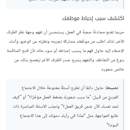
‏اكتشف سبب إحباط موظفك
حينما تفتح محادثةً صعبةً في العمل، يستحسن أن تفهم وجهة نظر الطّرف
الآخر، لذلك اطلب من موظّفك مشاركة تجربته ونظرته عن الوضع، وأثناء
الإصغاء إليه حاول فهم ما يسبّب إحباطه أو سوء حاله، لأنّ فتح المناقشة
بنوع من التّعاطف والتّفهم يشرح صدر الطّرف الآخر ليفصح بذلك عن
خالص شعوره.
نصيحة
: حاول دائمًا أن تطرح أسئلةً مفتوحةً خلال الاجتماع
الفرديّ من قبيل: "ما سبب شعورك بضغط العمل مؤخّرًا؟" أو "كيف
تجد نفسك الآن ضمن فريق العمل؟" وتجنّب الأسئلة المباشرة ذات
طابع المواجهة، مثل "لماذا في رأيك دعوتك إلى هذا الاجتماع
اليوم؟"