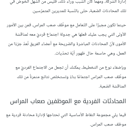
إدارة الشركة، ومهما كان السّبب وراء ذلك، فليس من السّهل الخوض في
تلك المحادثات الصّعبة، حتّى بالنّسبة للمديرين المتمرّسين.
حينما تكون مجبرًا على التّعامل مع موظّف صعب المراس، فمن بين الأمور
الأولى التي يجب عليك فعلها هي جدولة اجتماع فرديّ معه لمناقشة
الأمور، لأنّ المحادثات المباشرة والصّريحة مع أعضاء الفريق تُعدّ جزءًا من
العمل، وهي حاسمة حال ظهور أيّة تحدّيات.
وبإضفاء نوع من التخطيط، يمكنك أن تجعل من الاجتماع الفرديّ مع
موظّف صعب المراس اجتماعًا بناءً وتستخلص نتائج مثمرةً من تلك
المناقشة الصّعبة.
المحادثات الفردية مع الموظفين صعاب المراس
فيما يلي مجموعة النقاط الأساسية التي تحتاجها لإدارة محادثة فردية مع
موظف صعب المراس.