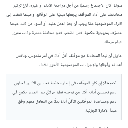
سواءٌ أكان الاجتماع رسميًّا من أجل مراجعة الأداء أو غيره، فإنّ تركيز
محادثتك على أداء الموظّف يجعلها مبنيّة على الوقائع، وحينما تلتفت إلى
الآراء الموضوعيّة عمّا يجب أن يتمّ العمل عليه، أو أسوء من ذلك حينما
تتصرّف بمنهجيّة حكميّة، فمن الصّعب فتح محادثة مثمرة وذات مغزى
لتبلغ مرماك.
حاول أن تبدأ المحادثة مع موظّف أقلّ أداءً في أمر ملموس، وناقش
أهدافه وآجالها والإجراءات الموضوعية الأخرى للأداء.
نصيحة
: إن كان الموظّف في إطار مخطّط تحسين الأداء، فحاول
دعم تحسين أدائه أكثر من توجيه تطوّره، لأنّ دور المدير يكمن في
دعم ومساعدة الموظّفين الأقلّ أداءً بدلًا من التعامل معهم وفق
مبدأ الإدارة الجزئية.