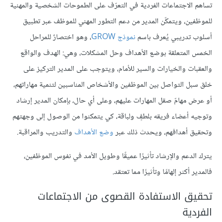
تساهم الاجتماعات الفردية في التعرّف على الطموحات الشخصية والمهنية
للموظفين، ويتمكّن المدير من دعم التطور المهني للموظف عبر تطبيق
أسلوب تدريبي يُعرف باسم
نموذج GROW
، وهو اختصارٌ للمراحل
الخمس المتعلقة بوضع الأهداف وحل المشكلات، وهي: الهدف والواقع
والعقبات والخيارات والسير للأمام، ويتوجب على المدير التركيز على
خلق سبل التواصل بين الموظفين والأشخاص المناسبين لتنمية مهاراتهم،
أو عرض مهامّ صقل المهارات عليهم، وعلى أي حال، بإمكان المدير إرشاد
وتوجيه أعضاء فريقه بلطفٍ ولباقة، كي يتمكنوا من الوصول إلى وجهتهم
وتحقيق أهدافهم، ويحدث ذلك عبر
وضع الأهداف
والتدريب والمراقبة.
يترك الدعم والإرشاد تأثيرًا عميقًا وطويل الأمد في نفوس الموظفين،
فالمدير أكثر إلهامًا وتأثيرًا مما تعتقد.
تحقيق الاستفادة القصوى من الاجتماعات
الفردية