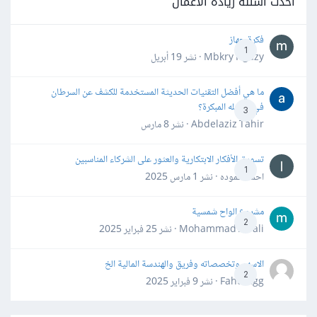
أحدث أسئلة ريادة الأعمال
فكرة جهاز
1
Mbkry Hgazy · نشر
19 أبريل
ما هي أفضل التقنيات الحديثة المستخدمة للكشف عن السرطان
في مراحله المبكرة؟
3
Abdelaziz Tahir · نشر
8 مارس
تسويق الأفكار الابتكارية والعثور على الشركاء المناسبين
1
احمد حموده · نشر
1 مارس 2025
مشروع الواح شمسية
2
Mohammad Awali · نشر
25 فبراير 2025
الاسهم وتخصصاته وفريق والهندسة المالية الخ
2
Fahd Ggg · نشر
9 فبراير 2025