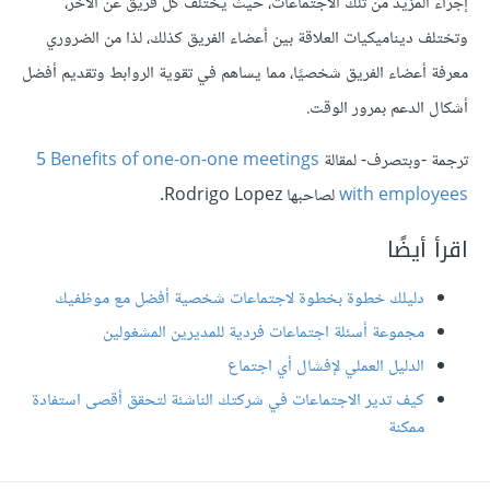
إجراء المزيد من تلك الاجتماعات، حيث يختلف كل فريق عن الآخر،
وتختلف ديناميكيات العلاقة بين أعضاء الفريق كذلك، لذا من الضروري
معرفة أعضاء الفريق شخصيًا، مما يساهم في تقوية الروابط وتقديم أفضل
أشكال الدعم بمرور الوقت.
ترجمة -وبتصرف- لمقالة ‎
5 Benefits of one-on-one meetings
with employees
لصاحبها Rodrigo Lopez.
اقرأ أيضًا
دليلك خطوة بخطوة لاجتماعات شخصية أفضل مع موظفيك
مجموعة أسئلة اجتماعات فردية للمديرين المشغولين
الدليل العملي لإفشال أي اجتماع
كيف تدير الاجتماعات في شركتك الناشئة لتحقق أقصى استفادة
ممكنة